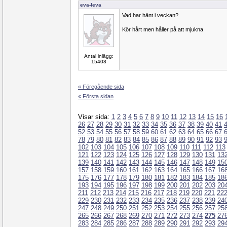
eva-leva
Vad har hänt i veckan?
Kör hårt men håller på att mjukna
Antal inlägg:
15408
« Föregående sida
« Första sidan
Visar sida:
1
2
3
4
5
6
7
8
9
10
11
12
13
14
15
16
26
27
28
29
30
31
32
33
34
35
36
37
38
39
40
41
52
53
54
55
56
57
58
59
60
61
62
63
64
65
66
67
78
79
80
81
82
83
84
85
86
87
88
89
90
91
92
93
102
103
104
105
106
107
108
109
110
111
112
113
121
122
123
124
125
126
127
128
129
130
131
13
139
140
141
142
143
144
145
146
147
148
149
15
157
158
159
160
161
162
163
164
165
166
167
16
175
176
177
178
179
180
181
182
183
184
185
18
193
194
195
196
197
198
199
200
201
202
203
20
211
212
213
214
215
216
217
218
219
220
221
22
229
230
231
232
233
234
235
236
237
238
239
24
247
248
249
250
251
252
253
254
255
256
257
25
265
266
267
268
269
270
271
272
273
274
275
27
283
284
285
286
287
288
289
290
291
292
293
29