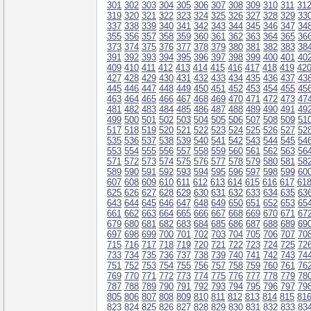
301
302
303
304
305
306
307
308
309
310
311
31
319
320
321
322
323
324
325
326
327
328
329
33
337
338
339
340
341
342
343
344
345
346
347
34
355
356
357
358
359
360
361
362
363
364
365
36
373
374
375
376
377
378
379
380
381
382
383
38
391
392
393
394
395
396
397
398
399
400
401
40
409
410
411
412
413
414
415
416
417
418
419
42
427
428
429
430
431
432
433
434
435
436
437
43
445
446
447
448
449
450
451
452
453
454
455
45
463
464
465
466
467
468
469
470
471
472
473
47
481
482
483
484
485
486
487
488
489
490
491
49
499
500
501
502
503
504
505
506
507
508
509
51
517
518
519
520
521
522
523
524
525
526
527
52
535
536
537
538
539
540
541
542
543
544
545
54
553
554
555
556
557
558
559
560
561
562
563
56
571
572
573
574
575
576
577
578
579
580
581
58
589
590
591
592
593
594
595
596
597
598
599
60
607
608
609
610
611
612
613
614
615
616
617
61
625
626
627
628
629
630
631
632
633
634
635
63
643
644
645
646
647
648
649
650
651
652
653
65
661
662
663
664
665
666
667
668
669
670
671
67
679
680
681
682
683
684
685
686
687
688
689
69
697
698
699
700
701
702
703
704
705
706
707
70
715
716
717
718
719
720
721
722
723
724
725
72
733
734
735
736
737
738
739
740
741
742
743
74
751
752
753
754
755
756
757
758
759
760
761
76
769
770
771
772
773
774
775
776
777
778
779
78
787
788
789
790
791
792
793
794
795
796
797
79
805
806
807
808
809
810
811
812
813
814
815
81
823
824
825
826
827
828
829
830
831
832
833
83