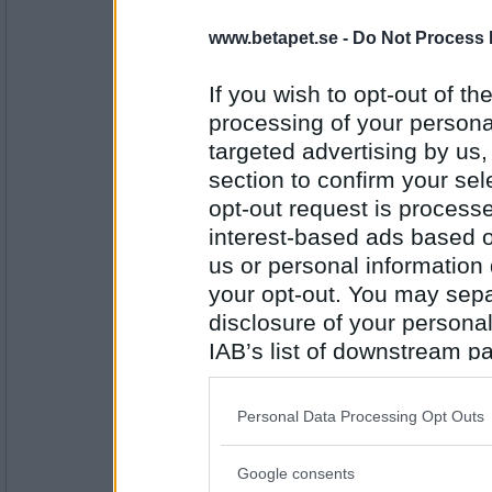
Varför ser du allt i fyra nyanser av brunt?
www.betapet.se -
Do Not Process 
På anslagstavlan
If you wish to opt-out of the
Antal inlägg:
processing of your personal
24323
targeted advertising by us
Näva
section to confirm your sel
Var sätter du upp dina kontaktannonser?
opt-out request is proces
Jag fick använda grillen istället.
interest-based ads based o
us or personal information d
Antal inlägg: 835
your opt-out. You may separ
disclosure of your personal
onobond
IAB’s list of downstream pa
Vad gjorde du när rougen tog slut?
also be disclosed by us to 
Flintastekar och chips
Downstream Participants
th
Personal Data Processing Opt Outs
third parties.
Antal inlägg:
24323
Google consents
Please note that this web
Näva