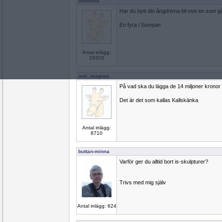
onobond
Har du bytt din ångdrivna bil mot en som 
En fyra i Sumpan
Antal inlägg:
24323
moi_magnus
På vad ska du lägga de 14 miljoner kronor 
Det är det som kallas Kallskänka
Antal inlägg:
8710
buttan-minna
Varför ger du alltid bort is-skulpturer?
Trivs med mig själv
Antal inlägg: 624