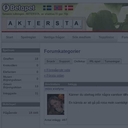
Senaste rullningen, AKTERSTA, av shabbas70 gav 70p
Start
Spelregler
Vanliga frågor
Sök medlem
Topplistor
For
Spelrum
Forumkategorier
Giraffen
18
Snack
Support
Ordlekar
IRL-spel
Turneringar
Krokodilen
0
« Föregående sida
Elefanten
0
« Första sidan
Musen
0
Böjningslistan
Grisen
Användare
Inlägg
13
Böjningslistan
miss evelyne
Inloggade
31
Känner du obehag inför några varelser tillh
En känsla av att gå på rosa moln samtidigt 
Mobilspel
Pågående
18 446
Antal inlägg: 467