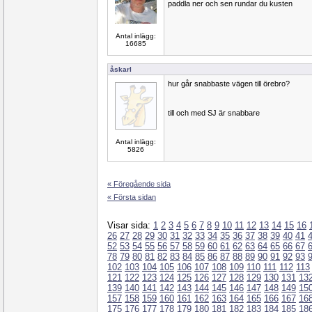
paddla ner och sen rundar du kusten
Antal inlägg:
16685
åskarl
hur går snabbaste vägen till örebro?
till och med SJ är snabbare
Antal inlägg:
5826
« Föregående sida
« Första sidan
Visar sida:
1
2
3
4
5
6
7
8
9
10
11
12
13
14
15
16
26
27
28
29
30
31
32
33
34
35
36
37
38
39
40
41
52
53
54
55
56
57
58
59
60
61
62
63
64
65
66
67
78
79
80
81
82
83
84
85
86
87
88
89
90
91
92
93
102
103
104
105
106
107
108
109
110
111
112
113
121
122
123
124
125
126
127
128
129
130
131
13
139
140
141
142
143
144
145
146
147
148
149
15
157
158
159
160
161
162
163
164
165
166
167
16
175
176
177
178
179
180
181
182
183
184
185
18