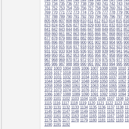
733
734
735
736
737
738
739
740
741
742
743
74
751
752
753
754
755
756
757
758
759
760
761
76
769
770
771
772
773
774
775
776
777
778
779
78
787
788
789
790
791
792
793
794
795
796
797
79
805
806
807
808
809
810
811
812
813
814
815
81
823
824
825
826
827
828
829
830
831
832
833
83
841
842
843
844
845
846
847
848
849
850
851
85
859
860
861
862
863
864
865
866
867
868
869
87
877
878
879
880
881
882
883
884
885
886
887
88
895
896
897
898
899
900
901
902
903
904
905
90
913
914
915
916
917
918
919
920
921
922
923
92
931
932
933
934
935
936
937
938
939
940
941
94
949
950
951
952
953
954
955
956
957
958
959
96
967
968
969
970
971
972
973
974
975
976
977
97
985
986
987
988
989
990
991
992
993
994
995
99
1002
1003
1004
1005
1006
1007
1008
1009
1010
1016
1017
1018
1019
1020
1021
1022
1023
1024
1030
1031
1032
1033
1034
1035
1036
1037
1038
1044
1045
1046
1047
1048
1049
1050
1051
1052
1058
1059
1060
1061
1062
1063
1064
1065
1066
1072
1073
1074
1075
1076
1077
1078
1079
1080
1086
1087
1088
1089
1090
1091
1092
1093
1094
1100
1101
1102
1103
1104
1105
1106
1107
1108
11
1115
1116
1117
1118
1119
1120
1121
1122
1123
11
1130
1131
1132
1133
1134
1135
1136
1137
1138
11
1145
1146
1147
1148
1149
1150
1151
1152
1153
11
1160
1161
1162
1163
1164
1165
1166
1167
1168
11
1175
1176
1177
1178
1179
1180
1181
1182
1183
11
1190
1191
1192