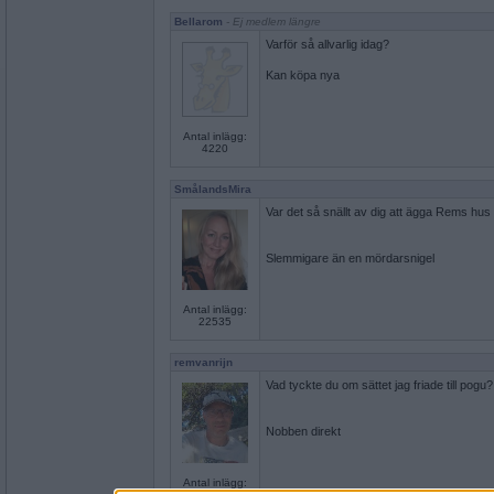
Bellarom
- Ej medlem längre
Varför så allvarlig idag?
Kan köpa nya
Antal inlägg:
4220
SmålandsMira
Var det så snällt av dig att ägga Rems hus
Slemmigare än en mördarsnigel
Antal inlägg:
22535
remvanrijn
Vad tyckte du om sättet jag friade till pogu?
Nobben direkt
Antal inlägg: