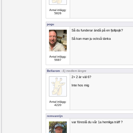
Antal inlägg:
5826
pogu
Så du funderar ändå på en fjollpojk?
Så kan man ju också tänka
Antal inlägg:
5687
Bellarom
- Ej medlem längre
2+ 2 är väl 6?
Inte hos mig
Antal inlägg:
4220
remvanrijn
var föreslå du vår 1a hemliga träff ?