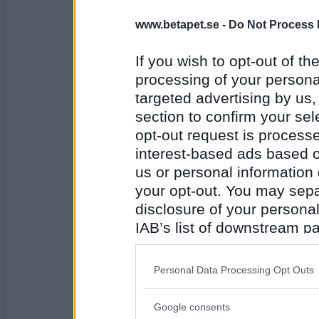
16685
www.betapet.se -
Do Not Process 
SmålandsMira
Om jag friar till dig?
If you wish to opt-out of the
Bra, då vet jag
processing of your personal
targeted advertising by us
Antal inlägg:
section to confirm your sel
22535
opt-out request is proces
remvanrijn
interest-based ads based o
är det inte bätttre om vi håller vår kärlek h
us or personal information d
Francy skulle skicka den Colombianska maf
your opt-out. You may separ
disclosure of your personal
Antal inlägg:
IAB’s list of downstream pa
16685
also be disclosed by us to 
pogu
Downstream Participants
th
Vad skulle hända om din sydamerikanska sk
Personal Data Processing Opt Outs
springer efter svenska blondiner?
third parties.
Hus i helvete
Google consents
Please note that this web