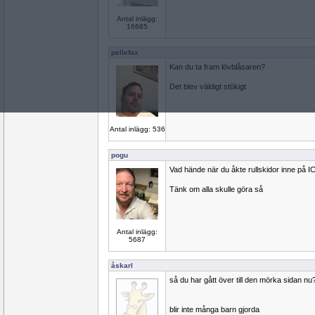
Antal inlägg:
16685
pellefax
Kan du ta fram lövblåsaren?
Det blev väldigt stökigt
Antal inlägg: 536
pogu
Vad hände när du åkte rullskidor inne på I
Tänk om alla skulle göra så
Antal inlägg:
5687
åskarl
så du har gått över till den mörka sidan nu
blir inte många barn gjorda