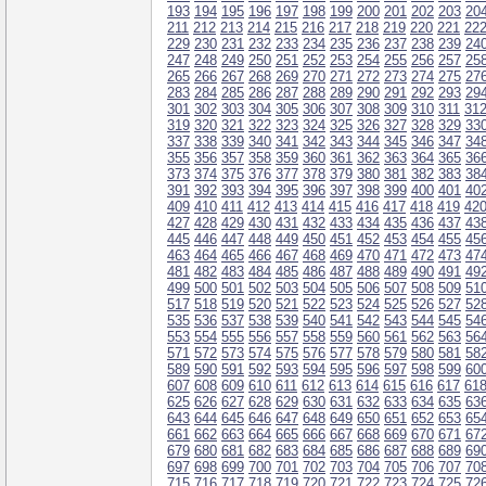
193
194
195
196
197
198
199
200
201
202
203
20
211
212
213
214
215
216
217
218
219
220
221
22
229
230
231
232
233
234
235
236
237
238
239
24
247
248
249
250
251
252
253
254
255
256
257
25
265
266
267
268
269
270
271
272
273
274
275
27
283
284
285
286
287
288
289
290
291
292
293
29
301
302
303
304
305
306
307
308
309
310
311
31
319
320
321
322
323
324
325
326
327
328
329
33
337
338
339
340
341
342
343
344
345
346
347
34
355
356
357
358
359
360
361
362
363
364
365
36
373
374
375
376
377
378
379
380
381
382
383
38
391
392
393
394
395
396
397
398
399
400
401
40
409
410
411
412
413
414
415
416
417
418
419
42
427
428
429
430
431
432
433
434
435
436
437
43
445
446
447
448
449
450
451
452
453
454
455
45
463
464
465
466
467
468
469
470
471
472
473
47
481
482
483
484
485
486
487
488
489
490
491
49
499
500
501
502
503
504
505
506
507
508
509
51
517
518
519
520
521
522
523
524
525
526
527
52
535
536
537
538
539
540
541
542
543
544
545
54
553
554
555
556
557
558
559
560
561
562
563
56
571
572
573
574
575
576
577
578
579
580
581
58
589
590
591
592
593
594
595
596
597
598
599
60
607
608
609
610
611
612
613
614
615
616
617
61
625
626
627
628
629
630
631
632
633
634
635
63
643
644
645
646
647
648
649
650
651
652
653
65
661
662
663
664
665
666
667
668
669
670
671
67
679
680
681
682
683
684
685
686
687
688
689
69
697
698
699
700
701
702
703
704
705
706
707
70
715
716
717
718
719
720
721
722
723
724
725
72