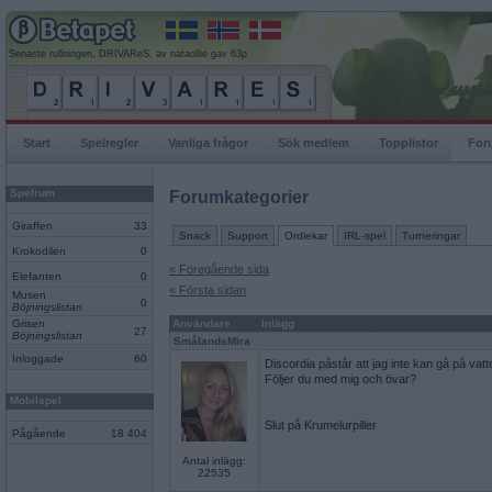
Senaste rullningen, DRIVAReS, av nataollie gav 63p
Start
Spelregler
Vanliga frågor
Sök medlem
Topplistor
For
Spelrum
Forumkategorier
Giraffen
33
Snack
Support
Ordlekar
IRL-spel
Turneringar
Krokodilen
0
« Föregående sida
Elefanten
0
« Första sidan
Musen
0
Böjningslistan
Grisen
Användare
Inlägg
27
Böjningslistan
SmålandsMira
Inloggade
60
Discordia påstår att jag inte kan gå på vat
Följer du med mig och övar?
Mobilspel
Slut på Krumelurpiller
Pågående
18 404
Antal inlägg:
22535