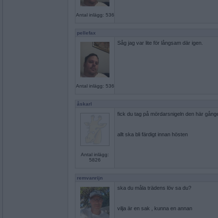
Antal inlägg: 536
pellefax
Såg jag var lite för långsam där igen.
Antal inlägg: 536
åskarl
fick du tag på mördarsnigeln den här gång
allt ska bli färdigt innan hösten
Antal inlägg:
5826
remvanrijn
ska du måla trädens löv sa du?
vilja är en sak , kunna en annan