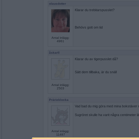
olausdotter
Klarar du trebitarspusslet?
Behövs gott om tid
Antal inlägg:
4961
åskarll
Klarar du av tigerpusslet då?
Sätt dem tillbaka, är du snäll
Antal inlägg:
2503
Prärieklocka
Vad bad du mig göra med mina bokstäver nä
Sugröret skulle ha varit några centimeter l
Antal inlägg:
11487