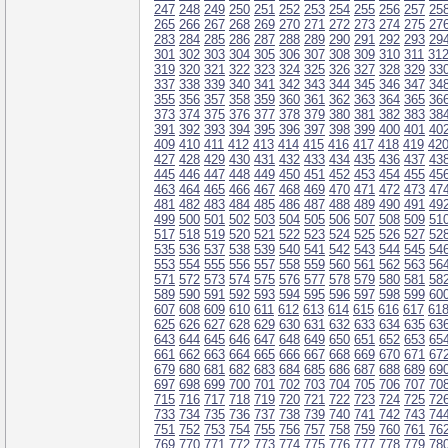
247
248
249
250
251
252
253
254
255
256
257
25
265
266
267
268
269
270
271
272
273
274
275
27
283
284
285
286
287
288
289
290
291
292
293
29
301
302
303
304
305
306
307
308
309
310
311
31
319
320
321
322
323
324
325
326
327
328
329
33
337
338
339
340
341
342
343
344
345
346
347
34
355
356
357
358
359
360
361
362
363
364
365
36
373
374
375
376
377
378
379
380
381
382
383
38
391
392
393
394
395
396
397
398
399
400
401
40
409
410
411
412
413
414
415
416
417
418
419
42
427
428
429
430
431
432
433
434
435
436
437
43
445
446
447
448
449
450
451
452
453
454
455
45
463
464
465
466
467
468
469
470
471
472
473
47
481
482
483
484
485
486
487
488
489
490
491
49
499
500
501
502
503
504
505
506
507
508
509
51
517
518
519
520
521
522
523
524
525
526
527
52
535
536
537
538
539
540
541
542
543
544
545
54
553
554
555
556
557
558
559
560
561
562
563
56
571
572
573
574
575
576
577
578
579
580
581
58
589
590
591
592
593
594
595
596
597
598
599
60
607
608
609
610
611
612
613
614
615
616
617
61
625
626
627
628
629
630
631
632
633
634
635
63
643
644
645
646
647
648
649
650
651
652
653
65
661
662
663
664
665
666
667
668
669
670
671
67
679
680
681
682
683
684
685
686
687
688
689
69
697
698
699
700
701
702
703
704
705
706
707
70
715
716
717
718
719
720
721
722
723
724
725
72
733
734
735
736
737
738
739
740
741
742
743
74
751
752
753
754
755
756
757
758
759
760
761
76
769
770
771
772
773
774
775
776
777
778
779
78