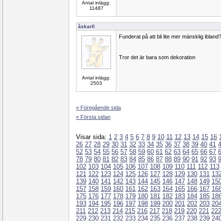
Antal inlägg:
11487
åskarll
Funderat på att bli lite mer mänsklig ibland
Tror det är bara som dekoration
Antal inlägg:
2503
« Föregående sida
« Första sidan
Visar sida:
1
2
3
4
5
6
7
8
9
10
11
12
13
14
15
16
26
27
28
29
30
31
32
33
34
35
36
37
38
39
40
41
52
53
54
55
56
57
58
59
60
61
62
63
64
65
66
67
78
79
80
81
82
83
84
85
86
87
88
89
90
91
92
93
102
103
104
105
106
107
108
109
110
111
112
113
121
122
123
124
125
126
127
128
129
130
131
13
139
140
141
142
143
144
145
146
147
148
149
15
157
158
159
160
161
162
163
164
165
166
167
16
175
176
177
178
179
180
181
182
183
184
185
18
193
194
195
196
197
198
199
200
201
202
203
20
211
212
213
214
215
216
217
218
219
220
221
22
229
230
231
232
233
234
235
236
237
238
239
24