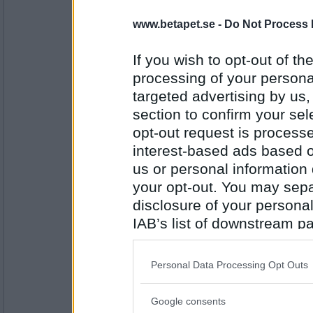
Monicare
- Ej medlem längre
www.betapet.se -
Do Not Process 
Försökte du viska något sensuellt i din v
If you wish to opt-out of the
Det går fler tåg
processing of your personal
Antal inlägg:
targeted advertising by us
4523
section to confirm your sel
olausdotter
opt-out request is proces
Du klarade alltså inte av trebitarspusslet?
interest-based ads based o
us or personal information d
Lek är trevligt
your opt-out. You may separ
Antal inlägg:
disclosure of your personal
4961
IAB’s list of downstream pa
Monicare
- Ej medlem längre
also be disclosed by us to 
Ska vi köra ryska posten?
Downstream Participants
th
Personal Data Processing Opt Outs
third parties.
Någonting alldeles extra
Google consents
Antal inlägg:
Please note that this web
4523