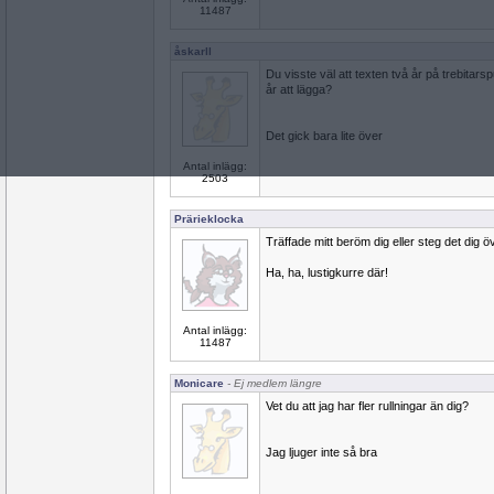
11487
åskarll
Du visste väl att texten två år på trebitarsp
år att lägga?
Det gick bara lite över
Antal inlägg:
2503
Prärieklocka
Träffade mitt beröm dig eller steg det dig 
Ha, ha, lustigkurre där!
Antal inlägg:
11487
Monicare
- Ej medlem längre
Vet du att jag har fler rullningar än dig?
Jag ljuger inte så bra