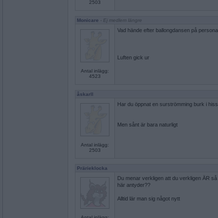
2503
Monicare
- Ej medlem längre
Vad hände efter ballongdansen på persona
Luften gick ur
Antal inlägg:
4523
åskarll
Har du öppnat en surströmming burk i his
Men sånt är bara naturligt
Antal inlägg:
2503
Prärieklocka
Du menar verkligen att du verkligen ÄR så dä
här antyder??
Alltid lär man sig något nytt
Antal inlägg: