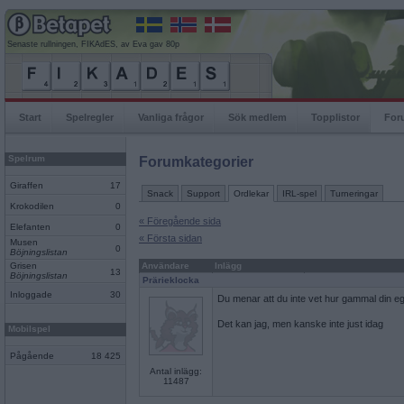
Senaste rullningen, FIKAdES, av Eva gav 80p
Start
Spelregler
Vanliga frågor
Sök medlem
Topplistor
For
Spelrum
Forumkategorier
Giraffen
17
Snack
Support
Ordlekar
IRL-spel
Turneringar
Krokodilen
0
« Föregående sida
Elefanten
0
« Första sidan
Musen
0
Böjningslistan
Grisen
Användare
Inlägg
13
Böjningslistan
Prärieklocka
Inloggade
30
Du menar att du inte vet hur gammal din e
Det kan jag, men kanske inte just idag
Mobilspel
Pågående
18 425
Antal inlägg:
11487