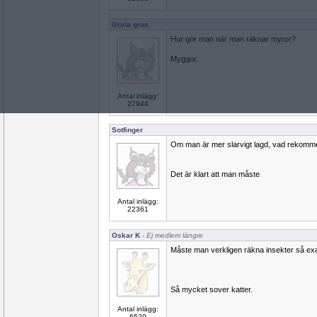
Greta grus
Hur gör man när man räknar myror?
Myggor.
Antal inlägg:
27944
Sotfinger
Om man är mer slarvigt lagd, vad rekomme
Det är klart att man måste
Antal inlägg:
22361
Oskar K
- Ej medlem längre
Måste man verkligen räkna insekter så ex
Så mycket sover katter.
Antal inlägg:
6529