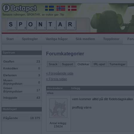
Senaste rullningen, SPONTAR, av trulsie gav 78p
Start
Spelregler
Vanliga frågor
Sök medlem
Topplistor
For
Spelrum
Forumkategorier
Giraffen
23
Snack
Support
Ordlekar
IRL-spel
Turneringar
Krokodilen
0
« Föregående sida
Elefanten
3
« Första sidan
Musen
0
Böjningslistan
Grisen
Användare
Inlägg
17
Böjningslistan
elaa
Inloggade
43
vem kommer alltid på ditt födelsdagskallas
proffsig värre
Mobilspel
Pågående
18 375
Antal inlägg:
15624