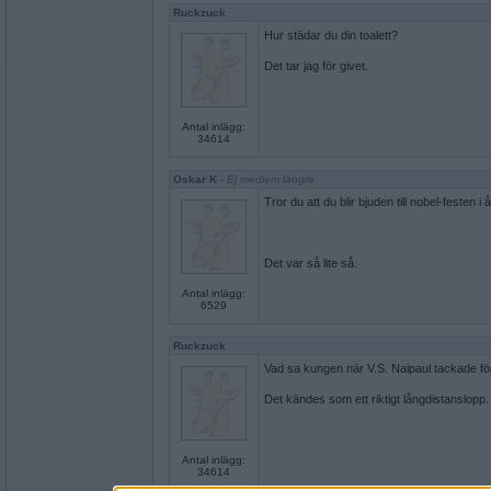
Ruckzuck
Hur städar du din toalett?
Det tar jag för givet.
Antal inlägg:
34614
Oskar K
- Ej medlem längre
Tror du att du blir bjuden till nobel-festen i 
Det var så lite så.
Antal inlägg:
6529
Ruckzuck
Vad sa kungen när V.S. Naipaul tackade för
Det kändes som ett riktigt långdistanslopp.
Antal inlägg:
34614