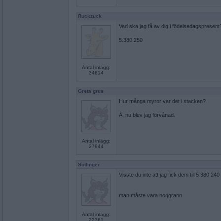
Ruckzuck
Vad ska jag få av dig i födelsedagspresent
5.380.250
Antal inlägg:
34614
Greta grus
Hur många myror var det i stacken?
Å, nu blev jag förvånad.
Antal inlägg:
27944
Sotfinger
Visste du inte att jag fick dem till 5 380 24
man måste vara noggrann
Antal inlägg:
22361