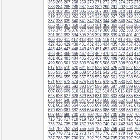
265
266
267
268
269
270
271
272
273
274
275
27
283
284
285
286
287
288
289
290
291
292
293
29
301
302
303
304
305
306
307
308
309
310
311
31
319
320
321
322
323
324
325
326
327
328
329
33
337
338
339
340
341
342
343
344
345
346
347
34
355
356
357
358
359
360
361
362
363
364
365
36
373
374
375
376
377
378
379
380
381
382
383
38
391
392
393
394
395
396
397
398
399
400
401
40
409
410
411
412
413
414
415
416
417
418
419
42
427
428
429
430
431
432
433
434
435
436
437
43
445
446
447
448
449
450
451
452
453
454
455
45
463
464
465
466
467
468
469
470
471
472
473
47
481
482
483
484
485
486
487
488
489
490
491
49
499
500
501
502
503
504
505
506
507
508
509
51
517
518
519
520
521
522
523
524
525
526
527
52
535
536
537
538
539
540
541
542
543
544
545
54
553
554
555
556
557
558
559
560
561
562
563
56
571
572
573
574
575
576
577
578
579
580
581
58
589
590
591
592
593
594
595
596
597
598
599
60
607
608
609
610
611
612
613
614
615
616
617
61
625
626
627
628
629
630
631
632
633
634
635
63
643
644
645
646
647
648
649
650
651
652
653
65
661
662
663
664
665
666
667
668
669
670
671
67
679
680
681
682
683
684
685
686
687
688
689
69
697
698
699
700
701
702
703
704
705
706
707
70
715
716
717
718
719
720
721
722
723
724
725
72
733
734
735
736
737
738
739
740
741
742
743
74
751
752
753
754
755
756
757
758
759
760
761
76
769
770
771
772
773
774
775
776
777
778
779
78
787
788
789
790
791
792
793
794
795
796
797
79