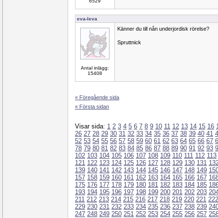
6529
eva-leva
Känner du till nån underjordisk rörelse?
Spruttnick
Antal inlägg:
15408
« Föregående sida
« Första sidan
Visar sida:
1
2
3
4
5
6
7
8
9
10
11
12
13
14
15
16
26
27
28
29
30
31
32
33
34
35
36
37
38
39
40
41
52
53
54
55
56
57
58
59
60
61
62
63
64
65
66
67
78
79
80
81
82
83
84
85
86
87
88
89
90
91
92
93
102
103
104
105
106
107
108
109
110
111
112
113
121
122
123
124
125
126
127
128
129
130
131
13
139
140
141
142
143
144
145
146
147
148
149
15
157
158
159
160
161
162
163
164
165
166
167
16
175
176
177
178
179
180
181
182
183
184
185
18
193
194
195
196
197
198
199
200
201
202
203
20
211
212
213
214
215
216
217
218
219
220
221
22
229
230
231
232
233
234
235
236
237
238
239
24
247
248
249
250
251
252
253
254
255
256
257
25