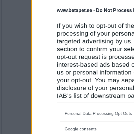
Sotfinger
www.betapet.se -
Do Not Process 
Hur var det att jobba som servitör på Nobe
If you wish to opt-out of the
Handleden är vikt bakåt
processing of your personal
Antal inlägg:
targeted advertising by us
22361
section to confirm your sel
siwu
opt-out request is proces
Hur hälsar jag bäst på kungen?
interest-based ads based o
Det gick som en dans
us or personal information d
your opt-out. You may separ
Antal inlägg:
disclosure of your personal
1242
IAB’s list of downstream pa
Oskar K
- Ej medlem längre
also be disclosed by us to 
Hur var det att tävla i "Lets Dance" tyckte
Downstream Participants
th
Personal Data Processing Opt Outs
third parties.
Ooh, jag vill också ha en
Google consents
Antal inlägg:
Please note that this web
6529