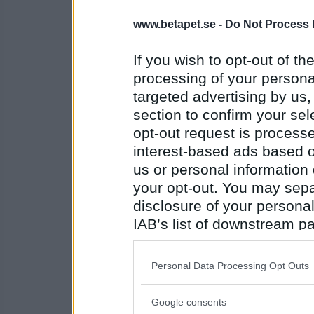
16685
www.betapet.se -
Do Not Process 
pogu
vågar du bada nu tror du, nu när du vet at
du först trodde?
If you wish to opt-out of the
Behöver jag verkligen det?
processing of your personal
targeted advertising by us
Antal inlägg:
section to confirm your sel
5687
opt-out request is proces
remvanrijn
interest-based ads based o
mankini på Pogu , om du ska bada med mig
us or personal information d
your opt-out. You may separ
helt vanligt enkelt bondförnuft
disclosure of your personal
Antal inlägg:
IAB’s list of downstream pa
16685
also be disclosed by us to 
åskarl
Downstream Participants
th
Personal Data Processing Opt Outs
vad är det bästa du får ut av "farmen"?
third parties.
i såfall är det gömt under den största sten
Google consents
Please note that this web