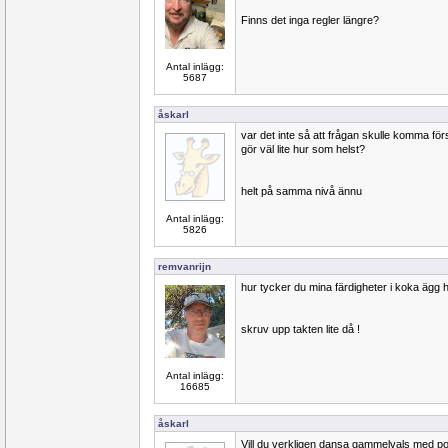
Finns det inga regler längre?
Antal inlägg:
5687
åskarl
var det inte så att frågan skulle komma förs
gör väl lite hur som helst?
helt på samma nivå ännu
Antal inlägg:
5826
remvanrijn
hur tycker du mina färdigheter i koka ägg 
skruv upp takten lite då !
Antal inlägg:
16685
åskarl
Vill du verkligen dansa gammelvals med p