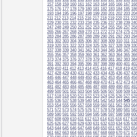
157
158
159
160
161
162
163
164
165
166
167
16
175
176
177
178
179
180
181
182
183
184
185
18
193
194
195
196
197
198
199
200
201
202
203
20
211
212
213
214
215
216
217
218
219
220
221
22
229
230
231
232
233
234
235
236
237
238
239
24
247
248
249
250
251
252
253
254
255
256
257
25
265
266
267
268
269
270
271
272
273
274
275
27
283
284
285
286
287
288
289
290
291
292
293
29
301
302
303
304
305
306
307
308
309
310
311
31
319
320
321
322
323
324
325
326
327
328
329
33
337
338
339
340
341
342
343
344
345
346
347
34
355
356
357
358
359
360
361
362
363
364
365
36
373
374
375
376
377
378
379
380
381
382
383
38
391
392
393
394
395
396
397
398
399
400
401
40
409
410
411
412
413
414
415
416
417
418
419
42
427
428
429
430
431
432
433
434
435
436
437
43
445
446
447
448
449
450
451
452
453
454
455
45
463
464
465
466
467
468
469
470
471
472
473
47
481
482
483
484
485
486
487
488
489
490
491
49
499
500
501
502
503
504
505
506
507
508
509
51
517
518
519
520
521
522
523
524
525
526
527
52
535
536
537
538
539
540
541
542
543
544
545
54
553
554
555
556
557
558
559
560
561
562
563
56
571
572
573
574
575
576
577
578
579
580
581
58
589
590
591
592
593
594
595
596
597
598
599
60
607
608
609
610
611
612
613
614
615
616
617
61
625
626
627
628
629
630
631
632
633
634
635
63
643
644
645
646
647
648
649
650
651
652
653
65
661
662
663
664
665
666
667
668
669
670
671
67