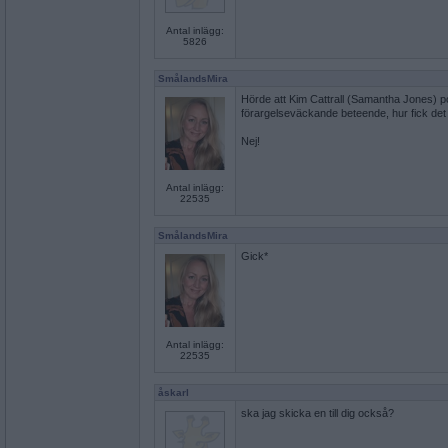
Antal inlägg:
5826
SmålandsMira
Hörde att Kim Cattrall (Samantha Jones) po
förargelseväckande beteende, hur fick det t
Nej!
Antal inlägg:
22535
SmålandsMira
Gick*
Antal inlägg:
22535
åskarl
ska jag skicka en till dig också?