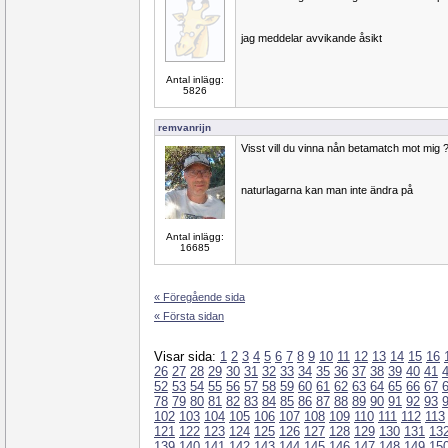
jag meddelar avvikande åsikt
Antal inlägg:
5826
remvanrijn
Visst vill du vinna nån betamatch mot mig 
naturlagarna kan man inte ändra på
Antal inlägg:
16685
« Föregående sida
« Första sidan
Visar sida:
1
2
3
4
5
6
7
8
9
10
11
12
13
14
15
16
26
27
28
29
30
31
32
33
34
35
36
37
38
39
40
41
52
53
54
55
56
57
58
59
60
61
62
63
64
65
66
67
78
79
80
81
82
83
84
85
86
87
88
89
90
91
92
93
102
103
104
105
106
107
108
109
110
111
112
113
121
122
123
124
125
126
127
128
129
130
131
13
139
140
141
142
143
144
145
146
147
148
149
15