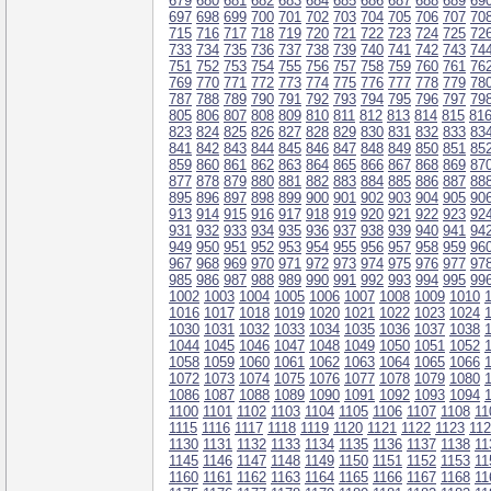
679
680
681
682
683
684
685
686
687
688
689
69
697
698
699
700
701
702
703
704
705
706
707
70
715
716
717
718
719
720
721
722
723
724
725
72
733
734
735
736
737
738
739
740
741
742
743
74
751
752
753
754
755
756
757
758
759
760
761
76
769
770
771
772
773
774
775
776
777
778
779
78
787
788
789
790
791
792
793
794
795
796
797
79
805
806
807
808
809
810
811
812
813
814
815
81
823
824
825
826
827
828
829
830
831
832
833
83
841
842
843
844
845
846
847
848
849
850
851
85
859
860
861
862
863
864
865
866
867
868
869
87
877
878
879
880
881
882
883
884
885
886
887
88
895
896
897
898
899
900
901
902
903
904
905
90
913
914
915
916
917
918
919
920
921
922
923
92
931
932
933
934
935
936
937
938
939
940
941
94
949
950
951
952
953
954
955
956
957
958
959
96
967
968
969
970
971
972
973
974
975
976
977
97
985
986
987
988
989
990
991
992
993
994
995
99
1002
1003
1004
1005
1006
1007
1008
1009
1010
1016
1017
1018
1019
1020
1021
1022
1023
1024
1030
1031
1032
1033
1034
1035
1036
1037
1038
1044
1045
1046
1047
1048
1049
1050
1051
1052
1058
1059
1060
1061
1062
1063
1064
1065
1066
1072
1073
1074
1075
1076
1077
1078
1079
1080
1086
1087
1088
1089
1090
1091
1092
1093
1094
1100
1101
1102
1103
1104
1105
1106
1107
1108
11
1115
1116
1117
1118
1119
1120
1121
1122
1123
11
1130
1131
1132
1133
1134
1135
1136
1137
1138
11
1145
1146
1147
1148
1149
1150
1151
1152
1153
11
1160
1161
1162
1163
1164
1165
1166
1167
1168
11