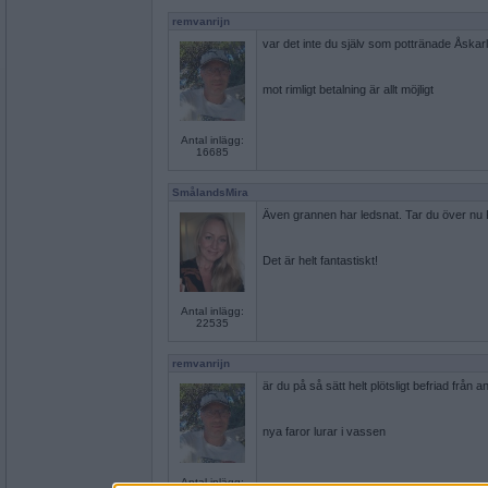
remvanrijn
var det inte du själv som pottränade Åskarl
mot rimligt betalning är allt möjligt
Antal inlägg:
16685
SmålandsMira
Även grannen har ledsnat. Tar du över nu
Det är helt fantastiskt!
Antal inlägg:
22535
remvanrijn
är du på så sätt helt plötsligt befriad från 
nya faror lurar i vassen
Antal inlägg: