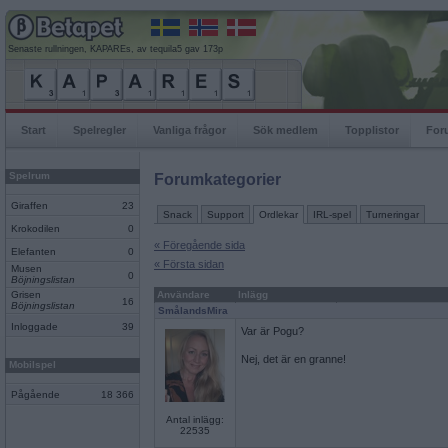
Senaste rullningen, KAPAREs, av tequila5 gav 173p
Start
Spelregler
Vanliga frågor
Sök medlem
Topplistor
For
Spelrum
Forumkategorier
Giraffen
23
Snack
Support
Ordlekar
IRL-spel
Turneringar
Krokodilen
0
« Föregående sida
Elefanten
0
« Första sidan
Musen
0
Böjningslistan
Grisen
Användare
Inlägg
16
Böjningslistan
SmålandsMira
Inloggade
39
Var är Pogu?
Nej, det är en granne!
Mobilspel
Pågående
18 366
Antal inlägg:
22535