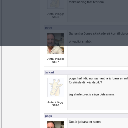
tankeläsning fast tvärtom
Antal inlägg:
5826
pogu
Samantha Jones skickade ett kort till dig oc
ohyggligt snabbt
Antal inlägg:
5687
åskarl
pogu, håll i dig nu, samantha är bara en roll
förstörde din världsbild?
jag skulle precis säga detsamma
Antal inlägg:
5826
pogu
Det är ju bara ett namn