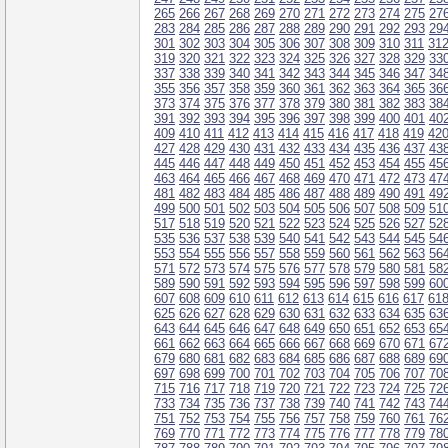
265
266
267
268
269
270
271
272
273
274
275
27
283
284
285
286
287
288
289
290
291
292
293
29
301
302
303
304
305
306
307
308
309
310
311
31
319
320
321
322
323
324
325
326
327
328
329
33
337
338
339
340
341
342
343
344
345
346
347
34
355
356
357
358
359
360
361
362
363
364
365
36
373
374
375
376
377
378
379
380
381
382
383
38
391
392
393
394
395
396
397
398
399
400
401
40
409
410
411
412
413
414
415
416
417
418
419
42
427
428
429
430
431
432
433
434
435
436
437
43
445
446
447
448
449
450
451
452
453
454
455
45
463
464
465
466
467
468
469
470
471
472
473
47
481
482
483
484
485
486
487
488
489
490
491
49
499
500
501
502
503
504
505
506
507
508
509
51
517
518
519
520
521
522
523
524
525
526
527
52
535
536
537
538
539
540
541
542
543
544
545
54
553
554
555
556
557
558
559
560
561
562
563
56
571
572
573
574
575
576
577
578
579
580
581
58
589
590
591
592
593
594
595
596
597
598
599
60
607
608
609
610
611
612
613
614
615
616
617
61
625
626
627
628
629
630
631
632
633
634
635
63
643
644
645
646
647
648
649
650
651
652
653
65
661
662
663
664
665
666
667
668
669
670
671
67
679
680
681
682
683
684
685
686
687
688
689
69
697
698
699
700
701
702
703
704
705
706
707
70
715
716
717
718
719
720
721
722
723
724
725
72
733
734
735
736
737
738
739
740
741
742
743
74
751
752
753
754
755
756
757
758
759
760
761
76
769
770
771
772
773
774
775
776
777
778
779
78