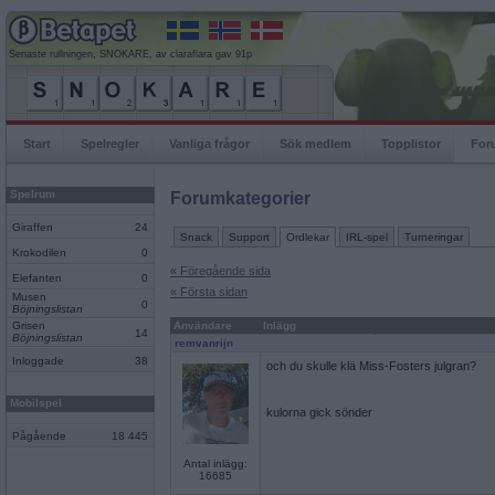
Senaste rullningen, SNOKARE, av claraflara gav 91p
Start
Spelregler
Vanliga frågor
Sök medlem
Topplistor
For
Spelrum
Forumkategorier
Giraffen
24
Snack
Support
Ordlekar
IRL-spel
Turneringar
Krokodilen
0
« Föregående sida
Elefanten
0
« Första sidan
Musen
0
Böjningslistan
Grisen
Användare
Inlägg
14
Böjningslistan
remvanrijn
Inloggade
38
och du skulle klä Miss-Fosters julgran?
Mobilspel
kulorna gick sönder
Pågående
18 445
Antal inlägg:
16685