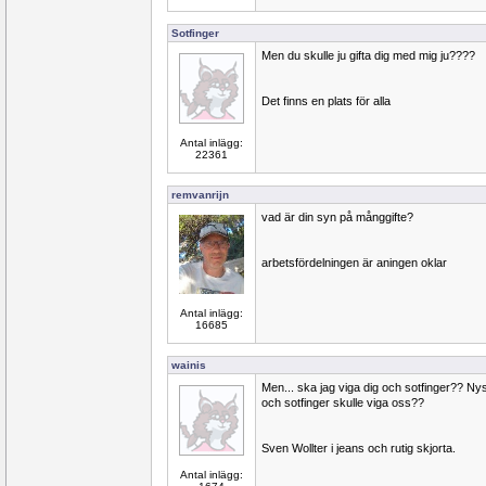
Sotfinger
Men du skulle ju gifta dig med mig ju????
Det finns en plats för alla
Antal inlägg:
22361
remvanrijn
vad är din syn på månggifte?
arbetsfördelningen är aningen oklar
Antal inlägg:
16685
wainis
Men... ska jag viga dig och sotfinger?? Nys
och sotfinger skulle viga oss??
Sven Wollter i jeans och rutig skjorta.
Antal inlägg: