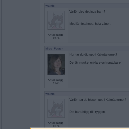
wainis
Varför blev det inga barn?
Med jämfotahopp, hela vägen.
Antal inlägg:
1674
Miss_Foster
Hur tar du dig upp i Kaknästornet?
Det är mycket enklare och snabbare!
Antal inlägg:
1145
wainis
Varför tog du hissen upp i Kaknästornet?
Det bara högg till i ryggen.
Antal inlägg:
1674