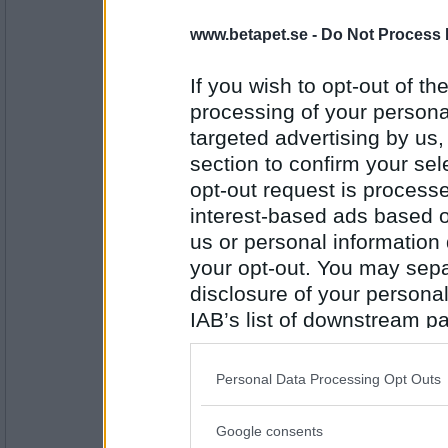
Sotfinger
www.betapet.se -
Do Not Process 
Hur gick det för dig när Kaknästornets his
If you wish to opt-out of the
Vi hjälptes åt allesammans
processing of your personal
Antal inlägg:
targeted advertising by us
22361
section to confirm your sel
eva-leva
opt-out request is proces
Vem har ätit upp all julmat?
interest-based ads based o
Under min fotsula
us or personal information d
your opt-out. You may separ
Antal inlägg:
disclosure of your personal
15408
IAB’s list of downstream pa
Sotfinger
also be disclosed by us to 
Meh!! Var 17 är julskinkan??
Downstream Participants
th
Personal Data Processing Opt Outs
Bättre brödlös än rådlös
third parties.
Antal inlägg:
Google consents
22361
Please note that this web