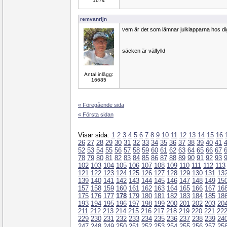
1674
remvanrijn
vem är det som lämnar julklapparna hos dig
säcken är välfylld
Antal inlägg:
16685
« Föregående sida
« Första sidan
Visar sida:
1
2
3
4
5
6
7
8
9
10
11
12
13
14
15
16
26
27
28
29
30
31
32
33
34
35
36
37
38
39
40
41
52
53
54
55
56
57
58
59
60
61
62
63
64
65
66
67
78
79
80
81
82
83
84
85
86
87
88
89
90
91
92
93
102
103
104
105
106
107
108
109
110
111
112
113
121
122
123
124
125
126
127
128
129
130
131
13
139
140
141
142
143
144
145
146
147
148
149
15
157
158
159
160
161
162
163
164
165
166
167
16
175
176
177
178
179
180
181
182
183
184
185
18
193
194
195
196
197
198
199
200
201
202
203
20
211
212
213
214
215
216
217
218
219
220
221
22
229
230
231
232
233
234
235
236
237
238
239
24
247
248
249
250
251
252
253
254
255
256
257
25