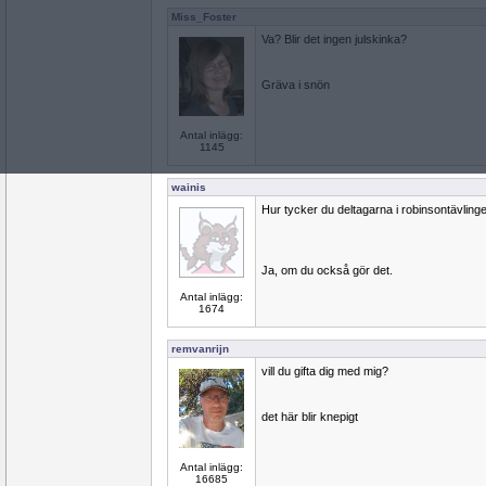
Miss_Foster
Va? Blir det ingen julskinka?
Gräva i snön
Antal inlägg:
1145
wainis
Hur tycker du deltagarna i robinsontävling
Ja, om du också gör det.
Antal inlägg:
1674
remvanrijn
vill du gifta dig med mig?
det här blir knepigt
Antal inlägg:
16685