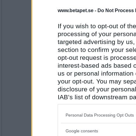
www.betapet.se -
Do Not Process 
olausdotter
Hur känns det egentligen att vara gift?
If you wish to opt-out of the
processing of your personal
Det tvivlar jag inte på
targeted advertising by us
Antal inlägg:
4961
section to confirm your sel
opt-out request is proces
Sasibi
- Ej medlem längre
interest-based ads based o
Jag kan faktiskt dricka em hel flaska cha
us or personal information d
Höstglöd
your opt-out. You may separ
disclosure of your personal
Antal inlägg:
1728
IAB’s list of downstream pa
also be disclosed by us to 
olausdotter
Vad känner du nu då när vårkänslorna är 
Downstream Participants
th
Personal Data Processing Opt Outs
third parties.
Funkar lika bra
Google consents
Please note that this web