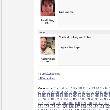
Nu luras du
Antal inlägg:
4961
pogu
Visste du att jag kan trolla?
Jag avslöjar inget
Antal inlägg:
5687
« Föregående sida
« Första sidan
Visar sida:
1
2
3
4
5
6
7
8
9
10
11
12
13
14
15
16
26
27
28
29
30
31
32
33
34
35
36
37
38
39
40
41
52
53
54
55
56
57
58
59
60
61
62
63
64
65
66
67
78
79
80
81
82
83
84
85
86
87
88
89
90
91
92
93
102
103
104
105
106
107
108
109
110
111
112
113
121
122
123
124
125
126
127
128
129
130
131
13