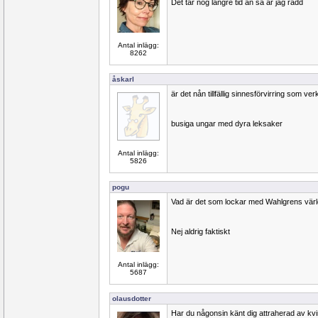
Det tar nog längre tid än så är jag rädd
Antal inlägg:
8262
åskarl
är det nån tillfällig sinnesförvirring som ve
busiga ungar med dyra leksaker
Antal inlägg:
5826
pogu
Vad är det som lockar med Wahlgrens vär
Nej aldrig faktiskt
Antal inlägg:
5687
olausdotter
Har du någonsin känt dig attraherad av kv