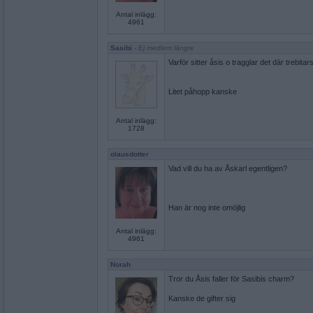
Antal inlägg:
4961
Sasibi
- Ej medlem längre
Varför sitter åsis o tragglar det där trebi
Litet påhopp kanske
Antal inlägg:
1728
olausdotter
Vad vill du ha av Åskarl egentligen?
Han är nog inte omöjlig
Antal inlägg:
4961
Norah
Tror du Åsis faller för Sasibis charm?
Kanske de gifter sig