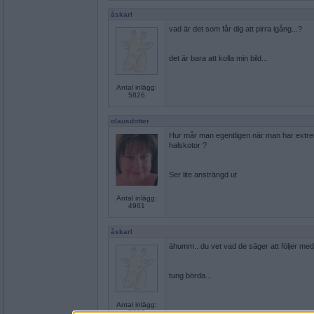
åskarl
vad är det som får dig att pirra igång...?
det är bara att kolla min bild...
Antal inlägg:
5826
olausdotter
Hur mår man egentligen när man har extre
halskotor ?
Ser lite ansträngd ut
Antal inlägg:
4961
åskarl
ähumm.. du vet vad de säger att följer med
tung börda...
Antal inlägg:
5826