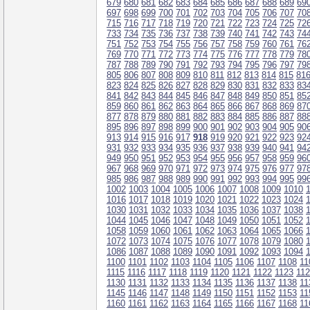
679
680
681
682
683
684
685
686
687
688
689
69
697
698
699
700
701
702
703
704
705
706
707
70
715
716
717
718
719
720
721
722
723
724
725
72
733
734
735
736
737
738
739
740
741
742
743
74
751
752
753
754
755
756
757
758
759
760
761
76
769
770
771
772
773
774
775
776
777
778
779
78
787
788
789
790
791
792
793
794
795
796
797
79
805
806
807
808
809
810
811
812
813
814
815
81
823
824
825
826
827
828
829
830
831
832
833
83
841
842
843
844
845
846
847
848
849
850
851
85
859
860
861
862
863
864
865
866
867
868
869
87
877
878
879
880
881
882
883
884
885
886
887
88
895
896
897
898
899
900
901
902
903
904
905
90
913
914
915
916
917
918
919
920
921
922
923
92
931
932
933
934
935
936
937
938
939
940
941
94
949
950
951
952
953
954
955
956
957
958
959
96
967
968
969
970
971
972
973
974
975
976
977
97
985
986
987
988
989
990
991
992
993
994
995
99
1002
1003
1004
1005
1006
1007
1008
1009
1010
1016
1017
1018
1019
1020
1021
1022
1023
1024
1030
1031
1032
1033
1034
1035
1036
1037
1038
1044
1045
1046
1047
1048
1049
1050
1051
1052
1058
1059
1060
1061
1062
1063
1064
1065
1066
1072
1073
1074
1075
1076
1077
1078
1079
1080
1086
1087
1088
1089
1090
1091
1092
1093
1094
1100
1101
1102
1103
1104
1105
1106
1107
1108
11
1115
1116
1117
1118
1119
1120
1121
1122
1123
11
1130
1131
1132
1133
1134
1135
1136
1137
1138
11
1145
1146
1147
1148
1149
1150
1151
1152
1153
11
1160
1161
1162
1163
1164
1165
1166
1167
1168
11