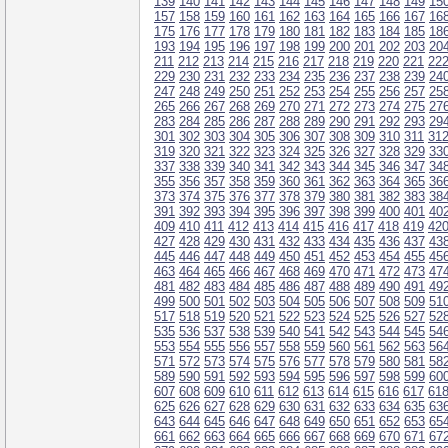
139
140
141
142
143
144
145
146
147
148
149
15
157
158
159
160
161
162
163
164
165
166
167
16
175
176
177
178
179
180
181
182
183
184
185
18
193
194
195
196
197
198
199
200
201
202
203
20
211
212
213
214
215
216
217
218
219
220
221
22
229
230
231
232
233
234
235
236
237
238
239
24
247
248
249
250
251
252
253
254
255
256
257
25
265
266
267
268
269
270
271
272
273
274
275
27
283
284
285
286
287
288
289
290
291
292
293
29
301
302
303
304
305
306
307
308
309
310
311
31
319
320
321
322
323
324
325
326
327
328
329
33
337
338
339
340
341
342
343
344
345
346
347
34
355
356
357
358
359
360
361
362
363
364
365
36
373
374
375
376
377
378
379
380
381
382
383
38
391
392
393
394
395
396
397
398
399
400
401
40
409
410
411
412
413
414
415
416
417
418
419
42
427
428
429
430
431
432
433
434
435
436
437
43
445
446
447
448
449
450
451
452
453
454
455
45
463
464
465
466
467
468
469
470
471
472
473
47
481
482
483
484
485
486
487
488
489
490
491
49
499
500
501
502
503
504
505
506
507
508
509
51
517
518
519
520
521
522
523
524
525
526
527
52
535
536
537
538
539
540
541
542
543
544
545
54
553
554
555
556
557
558
559
560
561
562
563
56
571
572
573
574
575
576
577
578
579
580
581
58
589
590
591
592
593
594
595
596
597
598
599
60
607
608
609
610
611
612
613
614
615
616
617
61
625
626
627
628
629
630
631
632
633
634
635
63
643
644
645
646
647
648
649
650
651
652
653
65
661
662
663
664
665
666
667
668
669
670
671
67