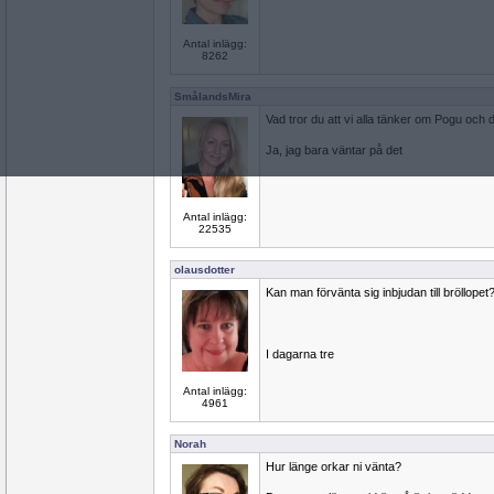
Antal inlägg:
8262
SmålandsMira
Vad tror du att vi alla tänker om Pogu och 
Ja, jag bara väntar på det
Antal inlägg:
22535
olausdotter
Kan man förvänta sig inbjudan till bröllopet
I dagarna tre
Antal inlägg:
4961
Norah
Hur länge orkar ni vänta?