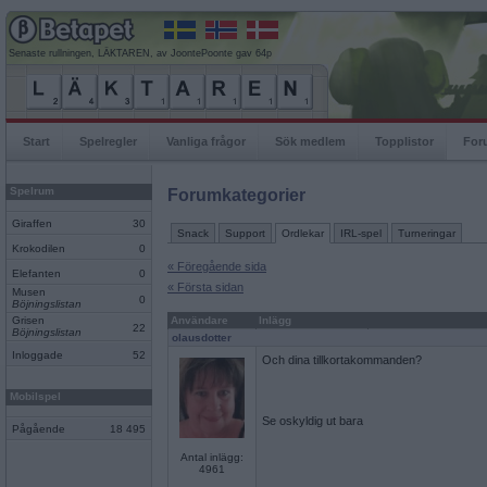
Senaste rullningen, LÄKTAREN, av JoontePoonte gav 64p
Start
Spelregler
Vanliga frågor
Sök medlem
Topplistor
For
Spelrum
Forumkategorier
Giraffen
30
Snack
Support
Ordlekar
IRL-spel
Turneringar
Krokodilen
0
« Föregående sida
Elefanten
0
« Första sidan
Musen
0
Böjningslistan
Grisen
Användare
Inlägg
22
Böjningslistan
olausdotter
Inloggade
52
Och dina tillkortakommanden?
Mobilspel
Se oskyldig ut bara
Pågående
18 495
Antal inlägg:
4961