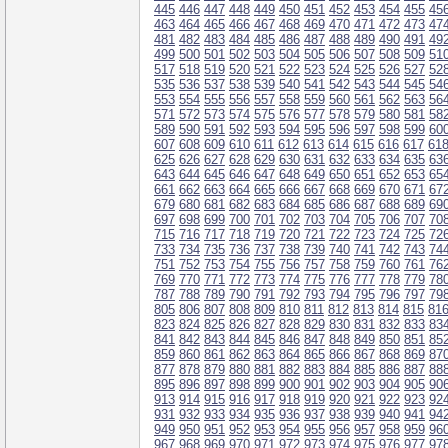
445
446
447
448
449
450
451
452
453
454
455
45
463
464
465
466
467
468
469
470
471
472
473
47
481
482
483
484
485
486
487
488
489
490
491
49
499
500
501
502
503
504
505
506
507
508
509
51
517
518
519
520
521
522
523
524
525
526
527
52
535
536
537
538
539
540
541
542
543
544
545
54
553
554
555
556
557
558
559
560
561
562
563
56
571
572
573
574
575
576
577
578
579
580
581
58
589
590
591
592
593
594
595
596
597
598
599
60
607
608
609
610
611
612
613
614
615
616
617
61
625
626
627
628
629
630
631
632
633
634
635
63
643
644
645
646
647
648
649
650
651
652
653
65
661
662
663
664
665
666
667
668
669
670
671
67
679
680
681
682
683
684
685
686
687
688
689
69
697
698
699
700
701
702
703
704
705
706
707
70
715
716
717
718
719
720
721
722
723
724
725
72
733
734
735
736
737
738
739
740
741
742
743
74
751
752
753
754
755
756
757
758
759
760
761
76
769
770
771
772
773
774
775
776
777
778
779
78
787
788
789
790
791
792
793
794
795
796
797
79
805
806
807
808
809
810
811
812
813
814
815
81
823
824
825
826
827
828
829
830
831
832
833
83
841
842
843
844
845
846
847
848
849
850
851
85
859
860
861
862
863
864
865
866
867
868
869
87
877
878
879
880
881
882
883
884
885
886
887
88
895
896
897
898
899
900
901
902
903
904
905
90
913
914
915
916
917
918
919
920
921
922
923
92
931
932
933
934
935
936
937
938
939
940
941
94
949
950
951
952
953
954
955
956
957
958
959
96
967
968
969
970
971
972
973
974
975
976
977
97