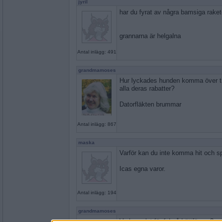
jyril
har du fyrat av några bamsiga raket
grannarna är helgalna
Antal inlägg: 491
grandmamoses
Hur lyckades hunden komma över ti
alla deras rabatter?
Datorfläkten brummar
Antal inlägg: 867
maska
Varför kan du inte komma hit och 
Icas egna varor.
Antal inlägg: 194
grandmamoses
Vad var det för fel på köttfärsen?