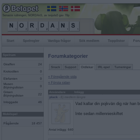
Senaste rullningen, NORDAnS, av tequila5 gav 78p
Start
Spelregler
Vanliga frågor
Sök medlem
Topplistor
For
Spelrum
Forumkategorier
Giraffen
24
Snack
Support
Ordlekar
IRL-spel
Turneringar
Krokodilen
0
« Föregående sida
Elefanten
0
« Första sidan
Musen
0
Böjningslistan
Grisen
Användare
Inlägg
22
Böjningslistan
plack
- Ej medlem längre
Inloggade
46
Vad kallar din pojkvän dig när han bli
Inte sedan millennieskiftet
Mobilspel
Pågående
18 457
Antal inlägg: 640