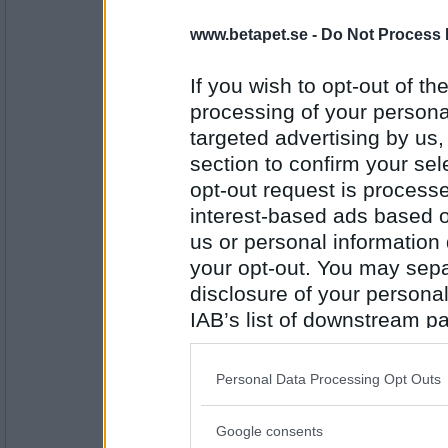
Nu får det vara nog
www.betapet.se -
Do Not Process 
If you wish to opt-out of the
Antal inlägg: 867
processing of your personal
lurifax
targeted advertising by us
Har du äntligen förstått att något är
section to confirm your sel
skatt?
opt-out request is proces
prickig korv
interest-based ads based o
Antal inlägg:
us or personal information d
1781
your opt-out. You may separ
åsa-nisse 4U
disclosure of your personal
Mm, den här soppan var supergod,
krydda?
IAB’s list of downstream pa
also be disclosed by us to 
Jack Sparrow
Downstream Participants
th
Personal Data Processing Opt Outs
Antal inlägg: 767
third parties.
brini
Google consents
Please note that this web
Vem tycker du ska efterträda presi