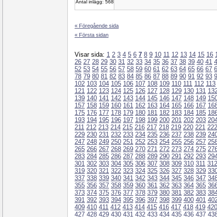
Antal inlägg: 568
« Föregående sida
« Första sidan
Visar sida:
1
2
3
4
5
6
7
8
9
10
11
12
13
14
15
16
26
27
28
29
30
31
32
33
34
35
36
37
38
39
40
41
52
53
54
55
56
57
58
59
60
61
62
63
64
65
66
67
78
79
80
81
82
83
84
85
86
87
88
89
90
91
92
93
102
103
104
105
106
107
108
109
110
111
112
113
121
122
123
124
125
126
127
128
129
130
131
13
139
140
141
142
143
144
145
146
147
148
149
15
157
158
159
160
161
162
163
164
165
166
167
16
175
176
177
178
179
180
181
182
183
184
185
18
193
194
195
196
197
198
199
200
201
202
203
20
211
212
213
214
215
216
217
218
219
220
221
22
229
230
231
232
233
234
235
236
237
238
239
24
247
248
249
250
251
252
253
254
255
256
257
25
265
266
267
268
269
270
271
272
273
274
275
27
283
284
285
286
287
288
289
290
291
292
293
29
301
302
303
304
305
306
307
308
309
310
311
31
319
320
321
322
323
324
325
326
327
328
329
33
337
338
339
340
341
342
343
344
345
346
347
34
355
356
357
358
359
360
361
362
363
364
365
36
373
374
375
376
377
378
379
380
381
382
383
38
391
392
393
394
395
396
397
398
399
400
401
40
409
410
411
412
413
414
415
416
417
418
419
42
427
428
429
430
431
432
433
434
435
436
437
43