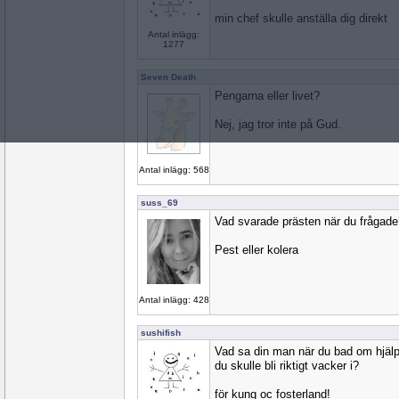
min chef skulle anställa dig direkt
Antal inlägg:
1277
Seven Death
Pengarna eller livet?
Nej, jag tror inte på Gud.
Antal inlägg: 568
suss_69
Vad svarade prästen när du frågade
Pest eller kolera
Antal inlägg: 428
sushifish
Vad sa din man när du bad om hjälp 
du skulle bli riktigt vacker i?
för kung oc fosterland!