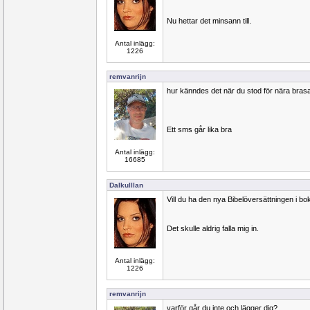
Nu hettar det minsann till.
Antal inlägg:
1226
remvanrijn
hur känndes det när du stod för nära bras
Ett sms går lika bra
Antal inlägg:
16685
Dalkulllan
Vill du ha den nya Bibelöversättningen i b
Det skulle aldrig falla mig in.
Antal inlägg:
1226
remvanrijn
varför går du inte och lägger dig?