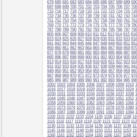
679
680
681
682
683
684
685
686
687
688
689
69
697
698
699
700
701
702
703
704
705
706
707
70
715
716
717
718
719
720
721
722
723
724
725
72
733
734
735
736
737
738
739
740
741
742
743
74
751
752
753
754
755
756
757
758
759
760
761
76
769
770
771
772
773
774
775
776
777
778
779
78
787
788
789
790
791
792
793
794
795
796
797
79
805
806
807
808
809
810
811
812
813
814
815
81
823
824
825
826
827
828
829
830
831
832
833
83
841
842
843
844
845
846
847
848
849
850
851
85
859
860
861
862
863
864
865
866
867
868
869
87
877
878
879
880
881
882
883
884
885
886
887
88
895
896
897
898
899
900
901
902
903
904
905
90
913
914
915
916
917
918
919
920
921
922
923
92
931
932
933
934
935
936
937
938
939
940
941
94
949
950
951
952
953
954
955
956
957
958
959
96
967
968
969
970
971
972
973
974
975
976
977
97
985
986
987
988
989
990
991
992
993
994
995
99
1002
1003
1004
1005
1006
1007
1008
1009
1010
1016
1017
1018
1019
1020
1021
1022
1023
1024
1030
1031
1032
1033
1034
1035
1036
1037
1038
1044
1045
1046
1047
1048
1049
1050
1051
1052
1058
1059
1060
1061
1062
1063
1064
1065
1066
1072
1073
1074
1075
1076
1077
1078
1079
1080
1086
1087
1088
1089
1090
1091
1092
1093
1094
1100
1101
1102
1103
1104
1105
1106
1107
1108
11
1115
1116
1117
1118
1119
1120
1121
1122
1123
11
1130
1131
1132
1133
1134
1135
1136
1137
1138
11
1145
1146
1147
1148
1149
1150
1151
1152
1153
11
1160
1161
1162
1163
1164
1165
1166
1167
1168
11