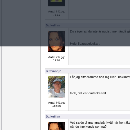
Antal inlägg:
7521
Dalkulllan
Du säger att du inte är nudist, men ändå gå
Helst i bagageluckan.
Antal inlägg:
1226
remvanrijn
Får jag sitta framme hos dig eller i baksätet
tack, det var omtänksamt
Antal inlägg:
16685
Dalkulllan
Vad sa du till mamma igår kväll när hon åkt
när du inte kunde somna?