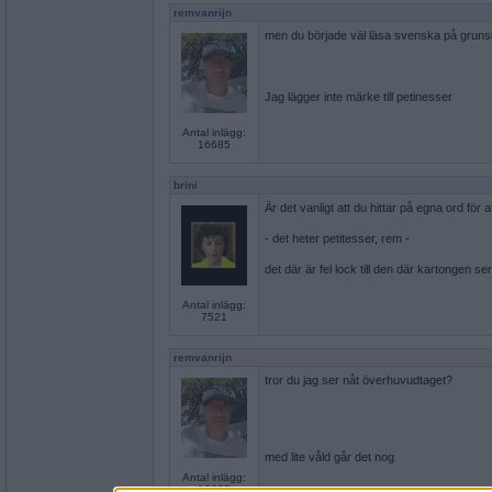
remvanrijn
men du började väl läsa svenska på gruns
Jag lägger inte märke till petinesser
Antal inlägg:
16685
brini
Är det vanligt att du hittar på egna ord för
- det heter petitesser, rem -
det där är fel lock till den där kartongen se
Antal inlägg:
7521
remvanrijn
tror du jag ser nåt överhuvudtaget?
med lite våld går det nog
Antal inlägg:
16685