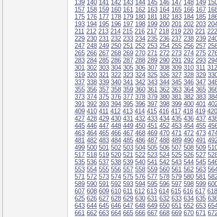
139
140
141
142
143
144
145
146
147
148
149
15
157
158
159
160
161
162
163
164
165
166
167
16
175
176
177
178
179
180
181
182
183
184
185
18
193
194
195
196
197
198
199
200
201
202
203
20
211
212
213
214
215
216
217
218
219
220
221
22
229
230
231
232
233
234
235
236
237
238
239
24
247
248
249
250
251
252
253
254
255
256
257
25
265
266
267
268
269
270
271
272
273
274
275
27
283
284
285
286
287
288
289
290
291
292
293
29
301
302
303
304
305
306
307
308
309
310
311
31
319
320
321
322
323
324
325
326
327
328
329
33
337
338
339
340
341
342
343
344
345
346
347
34
355
356
357
358
359
360
361
362
363
364
365
36
373
374
375
376
377
378
379
380
381
382
383
38
391
392
393
394
395
396
397
398
399
400
401
40
409
410
411
412
413
414
415
416
417
418
419
42
427
428
429
430
431
432
433
434
435
436
437
43
445
446
447
448
449
450
451
452
453
454
455
45
463
464
465
466
467
468
469
470
471
472
473
47
481
482
483
484
485
486
487
488
489
490
491
49
499
500
501
502
503
504
505
506
507
508
509
51
517
518
519
520
521
522
523
524
525
526
527
52
535
536
537
538
539
540
541
542
543
544
545
54
553
554
555
556
557
558
559
560
561
562
563
56
571
572
573
574
575
576
577
578
579
580
581
58
589
590
591
592
593
594
595
596
597
598
599
60
607
608
609
610
611
612
613
614
615
616
617
61
625
626
627
628
629
630
631
632
633
634
635
63
643
644
645
646
647
648
649
650
651
652
653
65
661
662
663
664
665
666
667
668
669
670
671
67