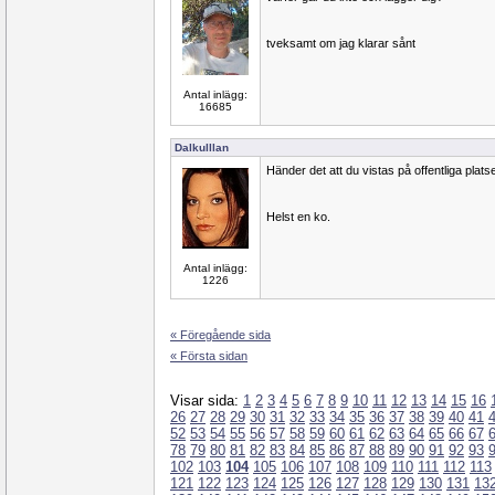
tveksamt om jag klarar sånt
Antal inlägg:
16685
Dalkulllan
Händer det att du vistas på offentliga plats
Helst en ko.
Antal inlägg:
1226
« Föregående sida
« Första sidan
Visar sida:
1
2
3
4
5
6
7
8
9
10
11
12
13
14
15
16
26
27
28
29
30
31
32
33
34
35
36
37
38
39
40
41
52
53
54
55
56
57
58
59
60
61
62
63
64
65
66
67
78
79
80
81
82
83
84
85
86
87
88
89
90
91
92
93
102
103
104
105
106
107
108
109
110
111
112
113
121
122
123
124
125
126
127
128
129
130
131
13