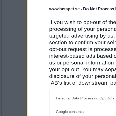
www.betapet.se -
Do Not Process 
brini
Varför försöker du pressa ner fötterna i 
If you wish to opt-out of the
Jag har också tänkt på samma sätt
processing of your personal
targeted advertising by us
Antal inlägg:
7521
section to confirm your sel
opt-out request is proces
Sotfinger
interest-based ads based o
Varför är dina fötter så konstigt deformera
us or personal information d
Mamma Mia!
your opt-out. You may separ
disclosure of your personal
Antal inlägg:
22361
IAB’s list of downstream pa
also be disclosed by us to 
Dalkulllan
Och nu tiotusenkronorsfrågan till dig Orva
Downstream Participants
th
Bergmans sista film?
Personal Data Processing Opt Outs
third parties.
En skokartong full med tidningsurklipp.
Google consents
Please note that this web