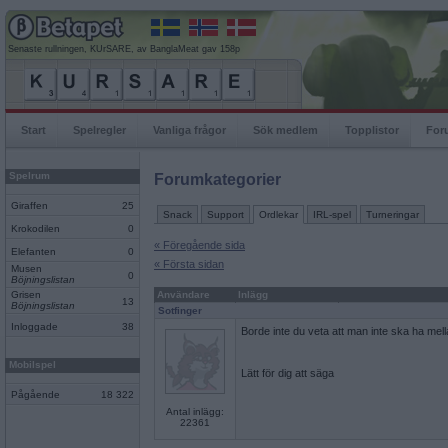
Senaste rullningen, KUrSARE, av BanglaMeat gav 158p
Start
Spelregler
Vanliga frågor
Sök medlem
Topplistor
For
Spelrum
Forumkategorier
Giraffen
25
Snack
Support
Ordlekar
IRL-spel
Turneringar
Krokodilen
0
« Föregående sida
Elefanten
0
« Första sidan
Musen
0
Böjningslistan
Grisen
Användare
Inlägg
13
Böjningslistan
Sotfinger
Inloggade
38
Borde inte du veta att man inte ska ha me
Mobilspel
Lätt för dig att säga
Pågående
18 322
Antal inlägg:
22361