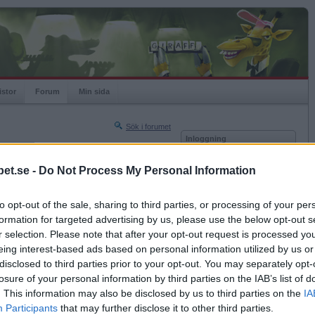
istor
Forum
Min sida
Sök i forumet
Inloggning
rneringar
Användare
et.se -
Do Not Process My Personal Information
Nästa sida »
Lösenord
Sista sidan »
to opt-out of the sale, sharing to third parties, or processing of your per
Kom ihåg mig
2022-02-11 14:29
formation for targeted advertising by us, please use the below opt-out s
Logga in
senaste dejt vilt till, saker och ting spårade ur,
r selection. Please note that after your opt-out request is processed y
igt till?
eing interest-based ads based on personal information utilized by us or
Glömt ditt lösenord?
Få ny aktiveringslänk
disclosed to third parties prior to your opt-out. You may separately opt-
losure of your personal information by third parties on the IAB’s list of
. This information may also be disclosed by us to third parties on the
IA
Betapet är gratis!
Participants
that may further disclose it to other third parties.