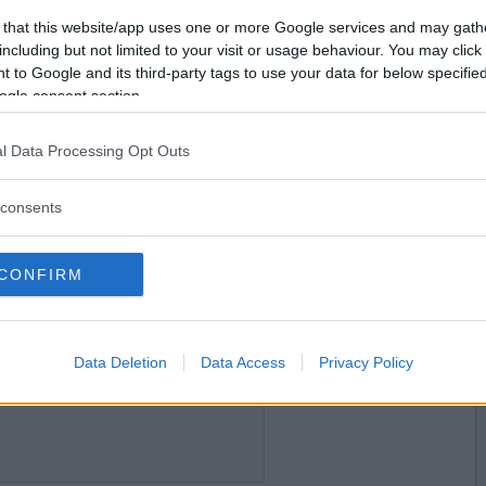
2022-02-11 15:18
Vill du bli
 that this website/app uses one or more Google services and may gath
r vem kunde tro att alla ville dansa schottis och
medlem?
r?
including but not limited to your visit or usage behaviour. You may click 
 to Google and its third-party tags to use your data for below specifi
Skapa nytt konto
ogle consent section.
l Data Processing Opt Outs
2022-02-11 15:38
 hur gör man?
consents
CONFIRM
2022-02-11 15:41
Data Deletion
Data Access
Privacy Policy
ar du inte koll hur många som klampade på