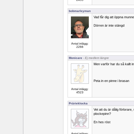
bobmarleyman
Vad får dig att öppna munn
Dörren är inte stängd
Antal inlägg:
2266
Monicare
- Ej medlem längre
Men varför har du så kallt i
Peta in en pinne i brasan
Antal inlägg:
4523
Prärieklocka
Vet att du är dålig förlorar
plockepinn?
En hes röst
Antal inlägg: