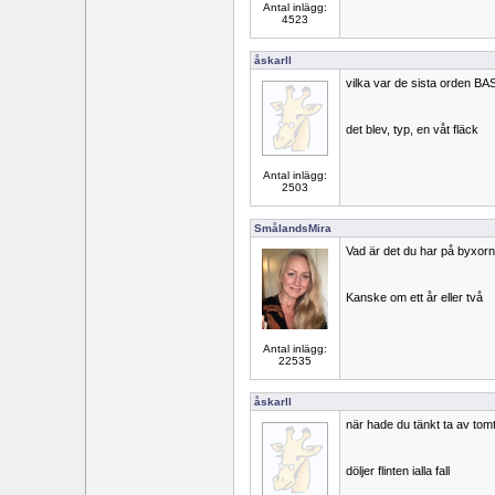
Antal inlägg:
4523
åskarll
vilka var de sista orden B
det blev, typ, en våt fläck
Antal inlägg:
2503
SmålandsMira
Vad är det du har på byxorn
Kanske om ett år eller två
Antal inlägg:
22535
åskarll
när hade du tänkt ta av t
döljer flinten ialla fall