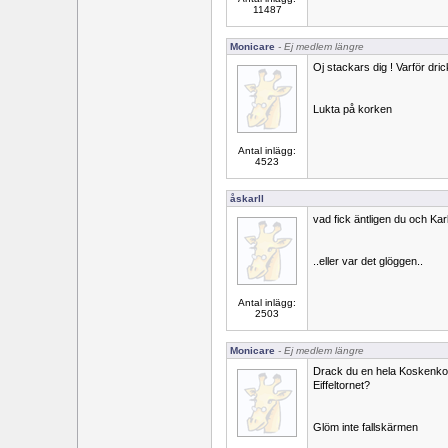
11487
Monicare
- Ej medlem längre
Oj stackars dig ! Varför dri
Lukta på korken
Antal inlägg:
4523
åskarll
vad fick äntligen du och Karl
..eller var det glöggen..
Antal inlägg:
2503
Monicare
- Ej medlem längre
Drack du en hela Koskenkor
Eiffeltornet?
Glöm inte fallskärmen