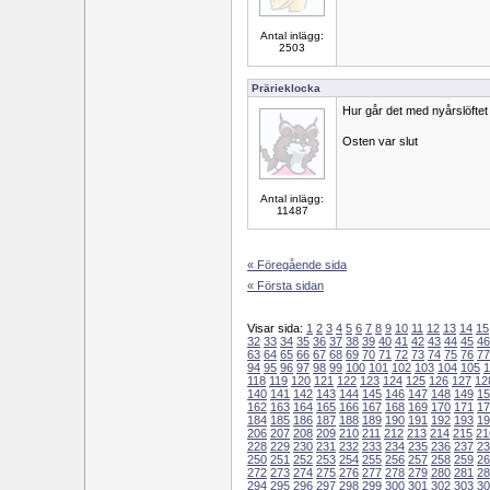
Antal inlägg:
2503
Prärieklocka
Hur går det med nyårslöftet a
Osten var slut
Antal inlägg:
11487
« Föregående sida
« Första sidan
Visar sida:
1
2
3
4
5
6
7
8
9
10
11
12
13
14
15
32
33
34
35
36
37
38
39
40
41
42
43
44
45
46
63
64
65
66
67
68
69
70
71
72
73
74
75
76
77
94
95
96
97
98
99
100
101
102
103
104
105
1
118
119
120
121
122
123
124
125
126
127
12
140
141
142
143
144
145
146
147
148
149
15
162
163
164
165
166
167
168
169
170
171
17
184
185
186
187
188
189
190
191
192
193
19
206
207
208
209
210
211
212
213
214
215
21
228
229
230
231
232
233
234
235
236
237
23
250
251
252
253
254
255
256
257
258
259
26
272
273
274
275
276
277
278
279
280
281
28
294
295
296
297
298
299
300
301
302
303
30