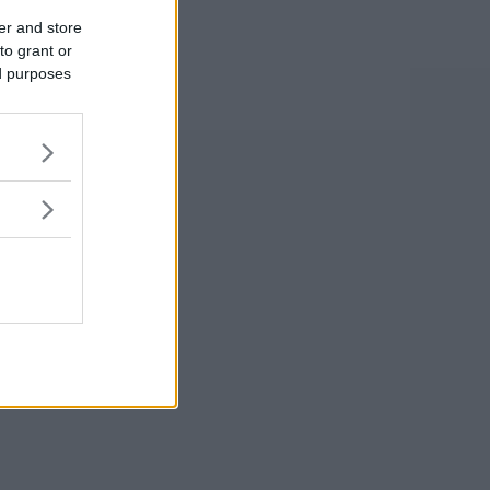
er and store
to grant or
ed purposes