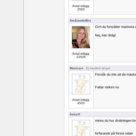
Antal inlägg:
2503
SmålandsMira
Och du fortsätter maskera dig
Nej, inte riktigt
Antal inlägg:
22535
Monicare
- Ej medlem längre
Förstår du inte att de mas
Fattar vinken nu
Antal inlägg:
4523
åskarll
minns du hur drottningen bru
forfarande på första sidan