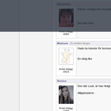
olausdotter
Föll du verkligen för Åskarl
Det gick över
Antal inlägg:
4960
Monicare
- Ej medlem längre
Hade du känslor för bocken
En riktig filur
Antal inlägg:
4523
Tessica
Den där Luuk, är han riktigt
Alligatorpäron
Antal inlägg:
2455