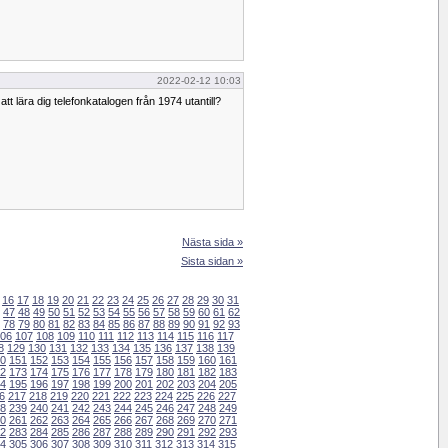
2022-02-12 10:03
tt lära dig telefonkatalogen från 1974 utantill?
Nästa sida »
Sista sidan »
16
17
18
19
20
21
22
23
24
25
26
27
28
29
30
31
47
48
49
50
51
52
53
54
55
56
57
58
59
60
61
62
78
79
80
81
82
83
84
85
86
87
88
89
90
91
92
93
06
107
108
109
110
111
112
113
114
115
116
117
8
129
130
131
132
133
134
135
136
137
138
139
0
151
152
153
154
155
156
157
158
159
160
161
2
173
174
175
176
177
178
179
180
181
182
183
4
195
196
197
198
199
200
201
202
203
204
205
6
217
218
219
220
221
222
223
224
225
226
227
8
239
240
241
242
243
244
245
246
247
248
249
0
261
262
263
264
265
266
267
268
269
270
271
2
283
284
285
286
287
288
289
290
291
292
293
4
305
306
307
308
309
310
311
312
313
314
315