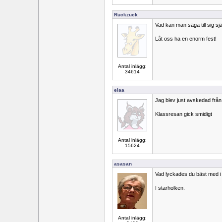
Ruckzuck
Vad kan man säga till sig sj
Låt oss ha en enorm fest!
Antal inlägg:
34614
elaa
Jag blev just avskedad från
Klassresan gick smidigt
Antal inlägg:
15624
asasan
Vad lyckades du bäst med i
I starholken.
Antal inlägg: