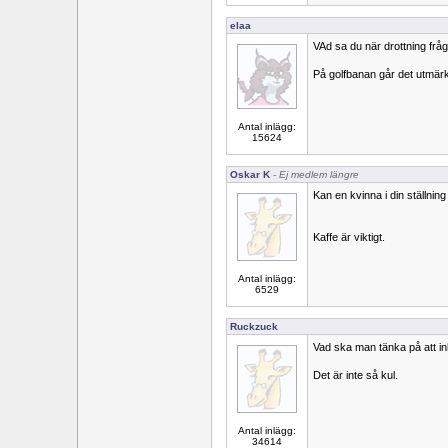
elaa
VAd sa du när drottning frå
På golfbanan går det utmärk
Antal inlägg:
15624
Oskar K
- Ej medlem längre
Kan en kvinna i din ställnin
Kaffe är viktigt.
Antal inlägg:
6529
Ruckzuck
Vad ska man tänka på att i
Det är inte så kul.
Antal inlägg:
34614