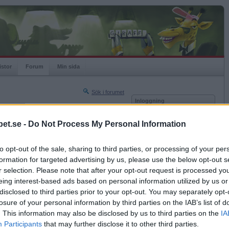
istor
Forum
Min sida
Sök i forumet
Inloggning
rneringar
Användare
et.se -
Do Not Process My Personal Information
Nästa sida »
Lösenord
Sista sidan »
to opt-out of the sale, sharing to third parties, or processing of your per
Kom ihåg mig
2014-04-03 21:55
formation for targeted advertising by us, please use the below opt-out s
Logga in
är du små kikade ?
r selection. Please note that after your opt-out request is processed y
eing interest-based ads based on personal information utilized by us or
Glömt ditt lösenord?
Få ny aktiveringslänk
disclosed to third parties prior to your opt-out. You may separately opt-
losure of your personal information by third parties on the IAB’s list of
. This information may also be disclosed by us to third parties on the
IA
Betapet är gratis!
Participants
that may further disclose it to other third parties.