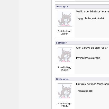
Greta grus
Vad kmmer bli nästa heta r
Jag grubblar just på det.
Antal inlägg:
27944
Sotfinger
Och vart vill du själv resa?
Idyllen krackelerade
Antal inlägg:
22361
Greta grus
Hur gick det med Vings se
Trallala sa jag.
Antal inlägg:
27944