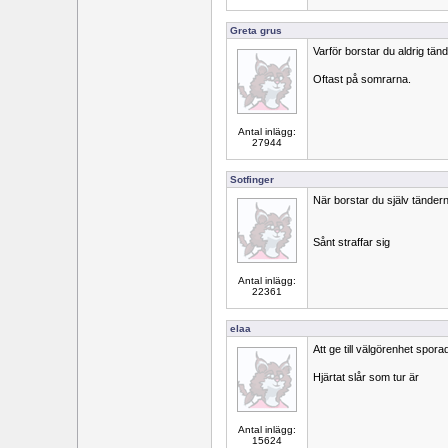
Greta grus
Varför borstar du aldrig tän
Oftast på somrarna.
Antal inlägg:
27944
Sotfinger
När borstar du själv tänder
Sånt straffar sig
Antal inlägg:
22361
elaa
Att ge till välgörenhet spora
Hjärtat slår som tur är
Antal inlägg:
15624