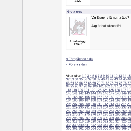
2422
Greta grus
Var lägger stjärnorna ägg?
Jag är helt skrupelfri.
Antal inlägg:
27944
« Föregående sida
« Första sidan
Visar sida:
1
2
3
4
5
6
7
8
9
10
11
12
13
14
15
32
33
34
35
36
37
38
39
40
41
42
43
44
45
46
63
64
65
66
67
68
69
70
71
72
73
74
75
76
77
94
95
96
97
98
99
100
101
102
103
104
105
1
118
119
120
121
122
123
124
125
126
127
12
140
141
142
143
144
145
146
147
148
149
15
162
163
164
165
166
167
168
169
170
171
17
184
185
186
187
188
189
190
191
192
193
19
206
207
208
209
210
211
212
213
214
215
21
228
229
230
231
232
233
234
235
236
237
23
250
251
252
253
254
255
256
257
258
259
26
272
273
274
275
276
277
278
279
280
281
28
294
295
296
297
298
299
300
301
302
303
30
316
317
318
319
320
321
322
323
324
325
32
338
339
340
341
342
343
344
345
346
347
34
360
361
362
363
364
365
366
367
368
369
37