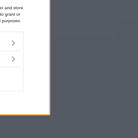
er and store
to grant or
ed purposes