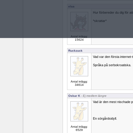
elaa
Hur förbereder du dig för at
*skrattar*
Antal inlägg:
15624
Ruckzuck
Vad var den första internet-
Språka på serbokroatiska.
Antal inlägg:
34614
Oskar K
- Ej medlem längre
Vad är den mest nischade p
En sörgårdsidyll.
Antal inlägg:
6529