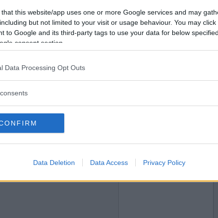
2014-04-03 22:31
Vill du bli
 that this website/app uses one or more Google services and may gath
medlem?
including but not limited to your visit or usage behaviour. You may click 
 to Google and its third-party tags to use your data for below specifi
Skapa nytt konto
ogle consent section.
l Data Processing Opt Outs
2014-04-04 07:32
ns-familj?
consents
CONFIRM
2014-04-04 14:56
Data Deletion
Data Access
Privacy Policy
at bland dem som designade byxben på 70-talet?