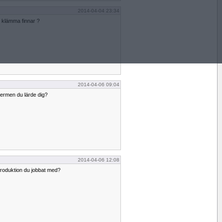
2014-04-04 23:34
t klämma finnar ?
2014-04-06 09:04
termen du lärde dig?
2014-04-06 12:08
roduktion du jobbat med?