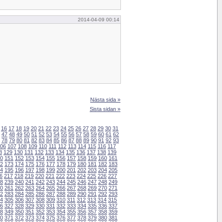
2014-04-09 00:14
Nästa sida »
Sista sidan »
16
17
18
19
20
21
22
23
24
25
26
27
28
29
30
31
47
48
49
50
51
52
53
54
55
56
57
58
59
60
61
62
78
79
80
81
82
83
84
85
86
87
88
89
90
91
92
93
06
107
108
109
110
111
112
113
114
115
116
117
8
129
130
131
132
133
134
135
136
137
138
139
0
151
152
153
154
155
156
157
158
159
160
161
2
173
174
175
176
177
178
179
180
181
182
183
4
195
196
197
198
199
200
201
202
203
204
205
6
217
218
219
220
221
222
223
224
225
226
227
8
239
240
241
242
243
244
245
246
247
248
249
0
261
262
263
264
265
266
267
268
269
270
271
2
283
284
285
286
287
288
289
290
291
292
293
4
305
306
307
308
309
310
311
312
313
314
315
6
327
328
329
330
331
332
333
334
335
336
337
8
349
350
351
352
353
354
355
356
357
358
359
0
371
372
373
374
375
376
377
378
379
380
381