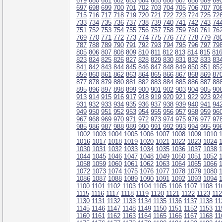
679
680
681
682
683
684
685
686
687
688
689
69
697
698
699
700
701
702
703
704
705
706
707
70
715
716
717
718
719
720
721
722
723
724
725
72
733
734
735
736
737
738
739
740
741
742
743
74
751
752
753
754
755
756
757
758
759
760
761
76
769
770
771
772
773
774
775
776
777
778
779
78
787
788
789
790
791
792
793
794
795
796
797
79
805
806
807
808
809
810
811
812
813
814
815
81
823
824
825
826
827
828
829
830
831
832
833
83
841
842
843
844
845
846
847
848
849
850
851
85
859
860
861
862
863
864
865
866
867
868
869
87
877
878
879
880
881
882
883
884
885
886
887
88
895
896
897
898
899
900
901
902
903
904
905
90
913
914
915
916
917
918
919
920
921
922
923
92
931
932
933
934
935
936
937
938
939
940
941
94
949
950
951
952
953
954
955
956
957
958
959
96
967
968
969
970
971
972
973
974
975
976
977
97
985
986
987
988
989
990
991
992
993
994
995
99
1002
1003
1004
1005
1006
1007
1008
1009
1010
1016
1017
1018
1019
1020
1021
1022
1023
1024
1030
1031
1032
1033
1034
1035
1036
1037
1038
1044
1045
1046
1047
1048
1049
1050
1051
1052
1058
1059
1060
1061
1062
1063
1064
1065
1066
1072
1073
1074
1075
1076
1077
1078
1079
1080
1086
1087
1088
1089
1090
1091
1092
1093
1094
1100
1101
1102
1103
1104
1105
1106
1107
1108
11
1115
1116
1117
1118
1119
1120
1121
1122
1123
11
1130
1131
1132
1133
1134
1135
1136
1137
1138
11
1145
1146
1147
1148
1149
1150
1151
1152
1153
11
1160
1161
1162
1163
1164
1165
1166
1167
1168
11