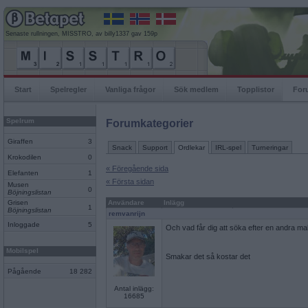
Senaste rullningen, MISSTRO, av billy1337 gav 159p
Start
Spelregler
Vanliga frågor
Sök medlem
Topplistor
For
Spelrum
Forumkategorier
Giraffen
3
Snack
Support
Ordlekar
IRL-spel
Turneringar
Krokodilen
0
« Föregående sida
Elefanten
1
« Första sidan
Musen
0
Böjningslistan
Grisen
Användare
Inlägg
1
Böjningslistan
remvanrijn
Inloggade
5
Och vad får dig att söka efter en andra m
Mobilspel
Smakar det så kostar det
Pågående
18 282
Antal inlägg:
16685