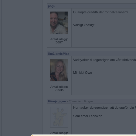
pogu
Du köpte gräddbullar för halva lönen?
Väldigt knasigt
Antal inlägg:
5687
SmålandsMira
Vad tycker du egentligen om vårt skrivande
Min idol Owe
Antal inlägg:
22535
Härejagigen
- Ej medlem längre
Hur tycker du egentligen att du uppför dig
Som smör i solsken
Antal inlägg: