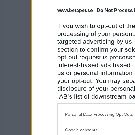
1888
www.betapet.se -
Do Not Process 
Härejagigen
- Ej medlem längre
Ääääää ;()
If you wish to opt-out of the
processing of your personal
targeted advertising by us
Antal inlägg:
1888
section to confirm your sel
opt-out request is proces
Härejagigen
- Ej medlem längre
interest-based ads based o
Till Mira nu då om ingen hinner före !!!!!!
us or personal information d
Vem vill du att din man ska likna ?
your opt-out. You may separ
Som smör i solsken
disclosure of your personal
Antal inlägg:
1888
IAB’s list of downstream pa
also be disclosed by us to 
åskarl
håller dina rankingpoäng på att smälta bort
Downstream Participants
th
Personal Data Processing Opt Outs
third parties.
ungefär som väntat
Google consents
Please note that this web
Antal inlägg: