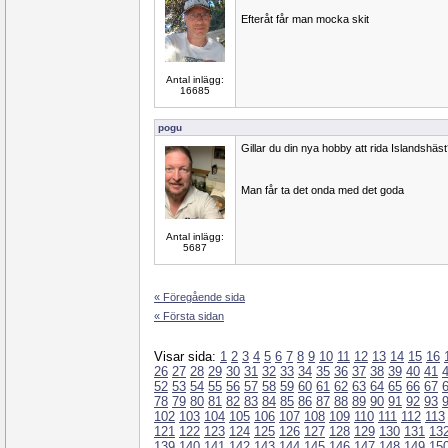
Efteråt får man mocka skit
Antal inlägg:
16685
pogu
Gillar du din nya hobby att rida Islandshäs
Man får ta det onda med det goda
Antal inlägg:
5687
« Föregående sida
« Första sidan
Visar sida:
1
2
3
4
5
6
7
8
9
10
11
12
13
14
15
16
26
27
28
29
30
31
32
33
34
35
36
37
38
39
40
41
52
53
54
55
56
57
58
59
60
61
62
63
64
65
66
67
78
79
80
81
82
83
84
85
86
87
88
89
90
91
92
93
102
103
104
105
106
107
108
109
110
111
112
113
121
122
123
124
125
126
127
128
129
130
131
13
139
140
141
142
143
144
145
146
147
148
149
15