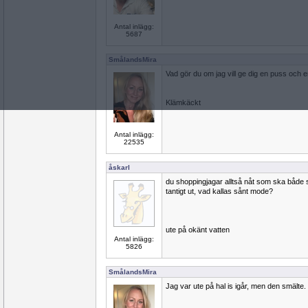
Antal inlägg:
5687
SmålandsMira
Vad gör du om jag vill ge dig en puss och e
Klämkäckt
Antal inlägg:
22535
åskarl
du shoppingjagar alltså nåt som ska både s
tantigt ut, vad kallas sånt mode?
ute på okänt vatten
Antal inlägg:
5826
SmålandsMira
Jag var ute på hal is igår, men den smälte.