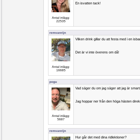
En isvatten tack!
Antal inlägg:
22535
remvanrijn
Vilken drink gillar du att festa med i en isba
Det är vi inte överens om då!
Antal inlägg:
16685
pogu
Vad säger du om jag säger att jag är smart
Jag hoppar ner från den höga hästen direk
Antal inlägg:
5687
remvanrijn
Hur går det med dina ridlektioner?