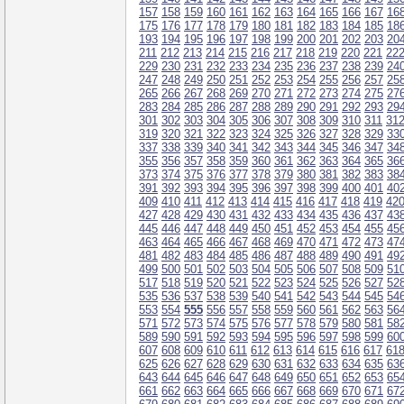
157
158
159
160
161
162
163
164
165
166
167
16
175
176
177
178
179
180
181
182
183
184
185
18
193
194
195
196
197
198
199
200
201
202
203
20
211
212
213
214
215
216
217
218
219
220
221
22
229
230
231
232
233
234
235
236
237
238
239
24
247
248
249
250
251
252
253
254
255
256
257
25
265
266
267
268
269
270
271
272
273
274
275
27
283
284
285
286
287
288
289
290
291
292
293
29
301
302
303
304
305
306
307
308
309
310
311
31
319
320
321
322
323
324
325
326
327
328
329
33
337
338
339
340
341
342
343
344
345
346
347
34
355
356
357
358
359
360
361
362
363
364
365
36
373
374
375
376
377
378
379
380
381
382
383
38
391
392
393
394
395
396
397
398
399
400
401
40
409
410
411
412
413
414
415
416
417
418
419
42
427
428
429
430
431
432
433
434
435
436
437
43
445
446
447
448
449
450
451
452
453
454
455
45
463
464
465
466
467
468
469
470
471
472
473
47
481
482
483
484
485
486
487
488
489
490
491
49
499
500
501
502
503
504
505
506
507
508
509
51
517
518
519
520
521
522
523
524
525
526
527
52
535
536
537
538
539
540
541
542
543
544
545
54
553
554
555
556
557
558
559
560
561
562
563
56
571
572
573
574
575
576
577
578
579
580
581
58
589
590
591
592
593
594
595
596
597
598
599
60
607
608
609
610
611
612
613
614
615
616
617
61
625
626
627
628
629
630
631
632
633
634
635
63
643
644
645
646
647
648
649
650
651
652
653
65
661
662
663
664
665
666
667
668
669
670
671
67