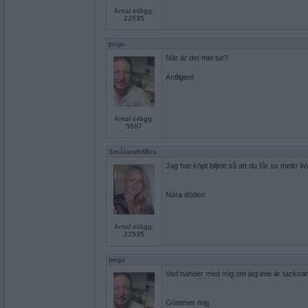
Antal inlägg:
22535
pogu
När är det min tur?
Äntligen!
Antal inlägg:
5687
SmålandsMira
Jag har köpt biljett så att du får se mello li
Nära döden
Antal inlägg:
22535
pogu
Vad händer med mig om jag inte är tacksam 
Gömmer mig