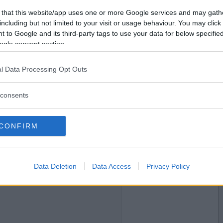
2022-02-04 08:01
Vill du bli
 that this website/app uses one or more Google services and may gath
förening?
medlem?
including but not limited to your visit or usage behaviour. You may click 
 to Google and its third-party tags to use your data for below specifi
Skapa nytt konto
ogle consent section.
l Data Processing Opt Outs
2022-02-04 08:14
 OS är nu?
consents
t med sig
CONFIRM
2022-02-04 11:32
Data Deletion
Data Access
Privacy Policy
r gubbe som bjuder på karameller ?