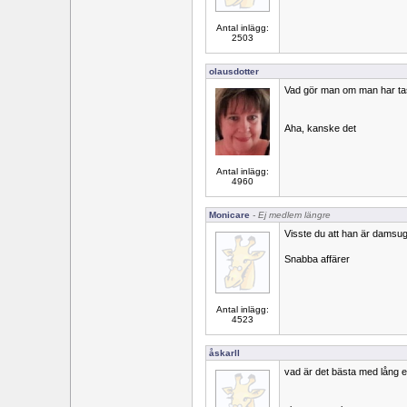
Antal inlägg:
2503
olausdotter
Vad gör man om man har tas
Aha, kanske det
Antal inlägg:
4960
Monicare
- Ej medlem längre
Visste du att han är damsu
Snabba affärer
Antal inlägg:
4523
åskarll
vad är det bästa med lång 