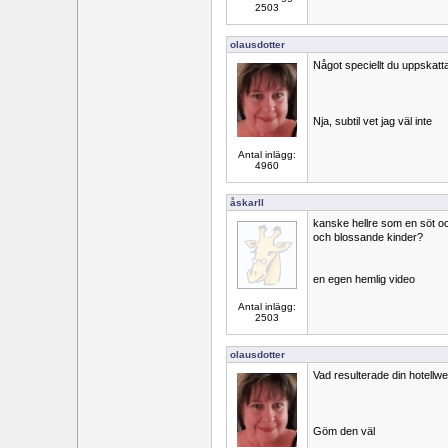
2503
olausdotter
Något speciellt du uppskat
Nja, subtil vet jag väl inte
Antal inlägg:
4960
åskarll
kanske hellre som en söt o
och blossande kinder?
en egen hemlig video
Antal inlägg:
2503
olausdotter
Vad resulterade din hotellw
Göm den väl