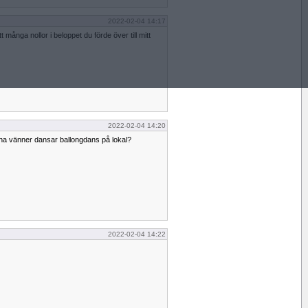
2022-02-04 14:17
t många nollor i beloppet du förde över till mitt
2022-02-04 14:20
ina vänner dansar ballongdans på lokal?
2022-02-04 14:22