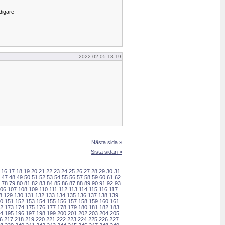
digare
2022-02-05 13:19
Nästa sida »
Sista sidan »
16
17
18
19
20
21
22
23
24
25
26
27
28
29
30
31
47
48
49
50
51
52
53
54
55
56
57
58
59
60
61
62
78
79
80
81
82
83
84
85
86
87
88
89
90
91
92
93
06
107
108
109
110
111
112
113
114
115
116
117
8
129
130
131
132
133
134
135
136
137
138
139
0
151
152
153
154
155
156
157
158
159
160
161
2
173
174
175
176
177
178
179
180
181
182
183
4
195
196
197
198
199
200
201
202
203
204
205
6
217
218
219
220
221
222
223
224
225
226
227