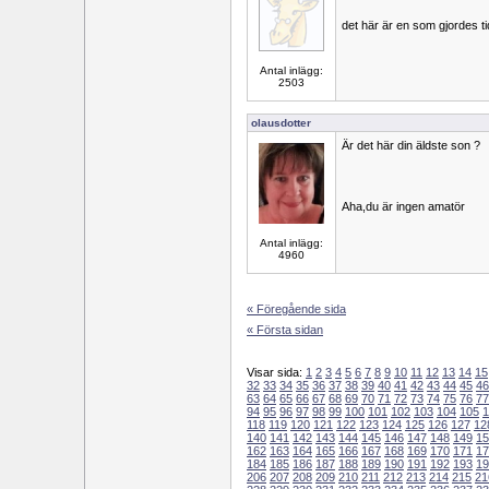
det här är en som gjordes ti
Antal inlägg:
2503
olausdotter
Är det här din äldste son ?
Aha,du är ingen amatör
Antal inlägg:
4960
« Föregående sida
« Första sidan
Visar sida:
1
2
3
4
5
6
7
8
9
10
11
12
13
14
15
32
33
34
35
36
37
38
39
40
41
42
43
44
45
46
63
64
65
66
67
68
69
70
71
72
73
74
75
76
77
94
95
96
97
98
99
100
101
102
103
104
105
1
118
119
120
121
122
123
124
125
126
127
12
140
141
142
143
144
145
146
147
148
149
15
162
163
164
165
166
167
168
169
170
171
17
184
185
186
187
188
189
190
191
192
193
19
206
207
208
209
210
211
212
213
214
215
21