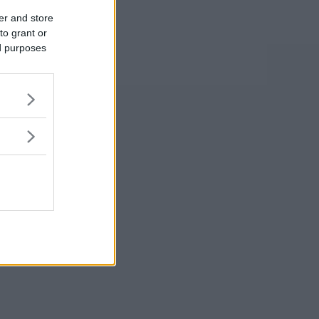
er and store
to grant or
ed purposes