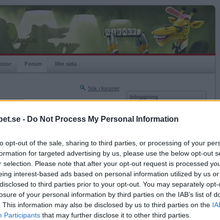
istor
Forum
Min sida
Sök i forumet
Inloggning
rneringar
Användare
et.se -
Do Not Process My Personal Information
Nästa sida »
Lösenord
Sista sidan »
to opt-out of the sale, sharing to third parties, or processing of your per
Kom ihåg mig
2022-02-04 07:50
formation for targeted advertising by us, please use the below opt-out s
Logga in
 gråa mysbyxor?
r selection. Please note that after your opt-out request is processed y
eing interest-based ads based on personal information utilized by us or
Glömt ditt lösenord?
Få ny aktiveringslänk
disclosed to third parties prior to your opt-out. You may separately opt-
losure of your personal information by third parties on the IAB’s list of
. This information may also be disclosed by us to third parties on the
IA
Betapet är gratis!
Participants
that may further disclose it to other third parties.