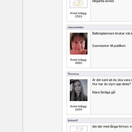
eleganta avslut
Antal inlägg:
2503
olausdotter
Ballongdansare brukar väl 
Gasmasker till publiken
Antal inlägg:
4960
Tessica
Är det sant att du ska vara 
Hur har du styrt upp detta?
Klara färdiga gå!
Antal inlägg:
2455
åskarll
det där med långa förmys ver