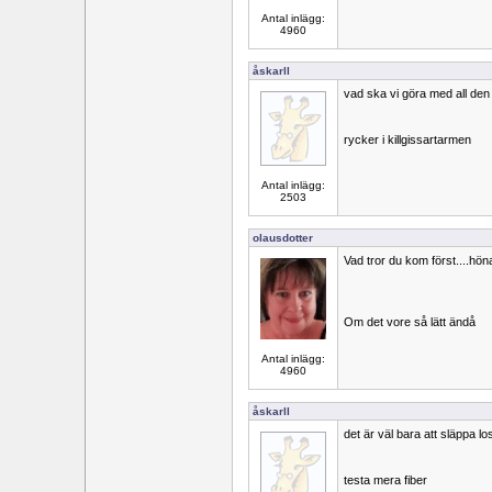
Antal inlägg:
4960
åskarll
vad ska vi göra med all de
rycker i killgissartarmen
Antal inlägg:
2503
olausdotter
Vad tror du kom först....hön
Om det vore så lätt ändå
Antal inlägg:
4960
åskarll
det är väl bara att släppa los
testa mera fiber