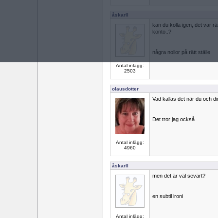
åskarll
kan du kolla igen, det var rät
konto..?
några nollor på rätt ställe
Antal inlägg:
2503
olausdotter
Vad kallas det när du och d
Det tror jag också
Antal inlägg:
4960
åskarll
men det är väl sevärt?
en subtil ironi
Antal inlägg: