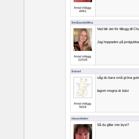
Antal inlägg:
4961
SmålandsMira
Vad blir det för tilltugg till
Jag hoppades på jordgubba
Antal inlägg:
22535
åskarl
såg du bara små gröna gubba
lagom mogna är bäst
Antal inlägg:
5826
olausdotter
Så du gillar min byst?