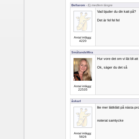
Bellarom
- Ej medlem längre
Vad bjuder du din katt på?
Det är fel fel fel
Antal inlägg:
4220
SmålandsMira
Hur vore det om vi lät bli at
Ok, säger du det så
Antal inlägg:
22535
åskarl
lite mer lättklätt på nästa prof
noterat samtycke
Antal inlägg:
5826