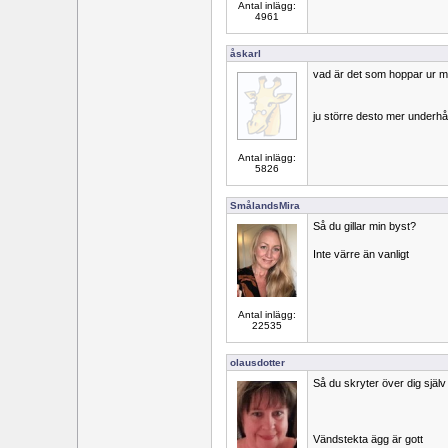
Antal inlägg:
4961
åskarl
vad är det som hoppar ur m
ju större desto mer underhål
Antal inlägg:
5826
SmålandsMira
Så du gillar min byst?
Inte värre än vanligt
Antal inlägg:
22535
olausdotter
Så du skryter över dig själv
Vändstekta ägg är gott