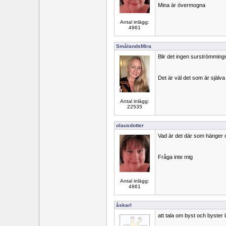
Mina är övermogna
Antal inlägg:
4961
SmålandsMira
Blir det ingen surströmming
Det är väl det som är själva
Antal inlägg:
22535
olausdotter
Vad är det där som hänger 
Fråga inte mig
Antal inlägg:
4961
åskarl
att tala om byst och byster l