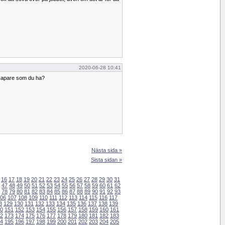
2020-06-28 10:41
kapare som du ha?
Nästa sida »
Sista sidan »
16
17
18
19
20
21
22
23
24
25
26
27
28
29
30
31
47
48
49
50
51
52
53
54
55
56
57
58
59
60
61
62
78
79
80
81
82
83
84
85
86
87
88
89
90
91
92
93
06
107
108
109
110
111
112
113
114
115
116
117
8
129
130
131
132
133
134
135
136
137
138
139
0
151
152
153
154
155
156
157
158
159
160
161
2
173
174
175
176
177
178
179
180
181
182
183
4
195
196
197
198
199
200
201
202
203
204
205