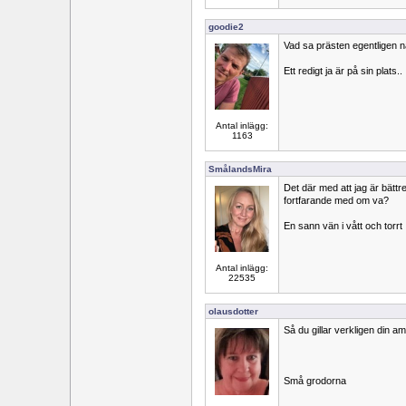
goodie2
Vad sa prästen egentligen 
Ett redigt ja är på sin plats..
Antal inlägg:
1163
SmålandsMira
Det där med att jag är bättre
fortfarande med om va?
En sann vän i vått och torrt
Antal inlägg:
22535
olausdotter
Så du gillar verkligen din am
Små grodorna