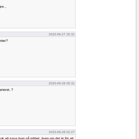
re...
2020-06-27 20:31
anter?
2020-06-28 00:31
rteret..?
2020-06-28 02:27
 ok att sova över på jobbet, även om det är för att