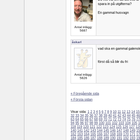
spara in på utgifterna?
En gammal husvagn
Antal inlägg:
5687
åskarl
vad ska en gammal galens
först då så blir du fri
Antal inlägg:
5826
« Föregående sida
« Första sidan
Visar sida:
1
2
3
4
5
6
7
8
9
10
11
12
13
14
15
32
33
34
35
36
37
38
39
40
41
42
43
44
45
46
63
64
65
66
67
68
69
70
71
72
73
74
75
76
77
94
95
96
97
98
99
100
101
102
103
104
105
1
118
119
120
121
122
123
124
125
126
127
12
140
141
142
143
144
145
146
147
148
149
15
162
163
164
165
166
167
168
169
170
171
17
184
185
186
187
188
189
190
191
192
193
19