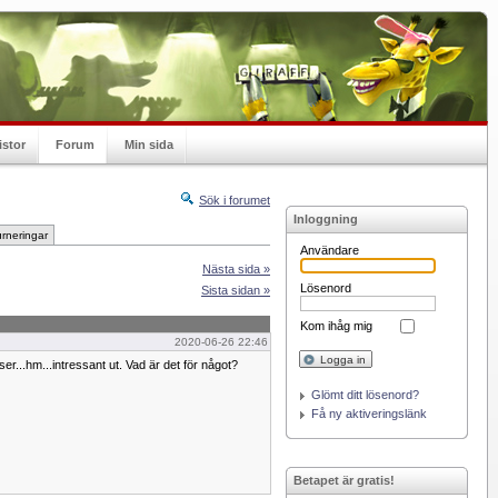
istor
Forum
Min sida
Sök i forumet
Inloggning
rneringar
Användare
Nästa sida »
Lösenord
Sista sidan »
Kom ihåg mig
2020-06-26 22:46
Logga in
r...hm...intressant ut. Vad är det för något?
Glömt ditt lösenord?
Få ny aktiveringslänk
Betapet är gratis!