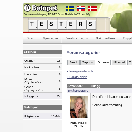
Senaste rullningen, TEStERS, av Rollebolle65 gav 68p
Start
Spelregler
Vanliga frågor
Sök medlem
Toppl
Spelrum
Forumkategorier
Giraffen
18
Snack
Support
Ordlekar
IRL-spel
Tu
Krokodilen
0
« Föregående sida
Elefanten
0
« Första sidan
Musen
0
Böjningslistan
Användare
Inlägg
Grisen
6
Böjningslistan
SmålandsMira
Inloggade
24
Den där middagen du lagar se
Grillad surströmming
Mobilspel
Pågående
18 444
Antal inlägg:
22535