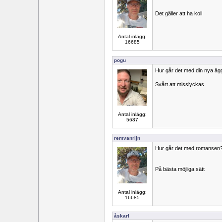
Det gäller att ha koll
Antal inlägg:
16685
pogu
Hur går det med din nya ä
Svårt att misslyckas
Antal inlägg:
5687
remvanrijn
Hur går det med romansen
På bästa möjliga sätt
Antal inlägg:
16685
åskarl