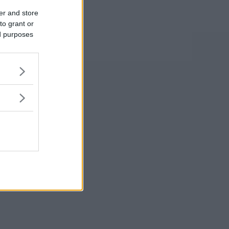
er and store
to grant or
ed purposes