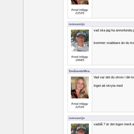
Antal inlägg:
22535
remvanrijn
vad ska jag ha annorlunda 
kommer snabbare än du tro
Antal inlägg:
16685
SmålandsMira
Vad var det du skrev i din 
Inget att skryta med
Antal inlägg:
22535
remvanrijn
vaddå ? är det ingen merit 