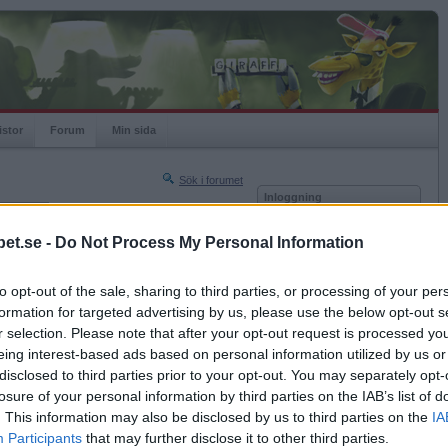
istor
Forum
Min sida
Sök i forumet
Inloggning
rneringar
Användare
et.se -
Do Not Process My Personal Information
Nästa sida »
Lösenord
Sista sidan »
to opt-out of the sale, sharing to third parties, or processing of your per
Kom ihåg mig
2017-06-07 22:43
formation for targeted advertising by us, please use the below opt-out s
Logga in
 att det var du och jag som snodde hans keps?
r selection. Please note that after your opt-out request is processed y
eing interest-based ads based on personal information utilized by us or
Glömt ditt lösenord?
Få ny aktiveringslänk
disclosed to third parties prior to your opt-out. You may separately opt-
losure of your personal information by third parties on the IAB’s list of
. This information may also be disclosed by us to third parties on the
IA
Betapet är gratis!
Participants
that may further disclose it to other third parties.