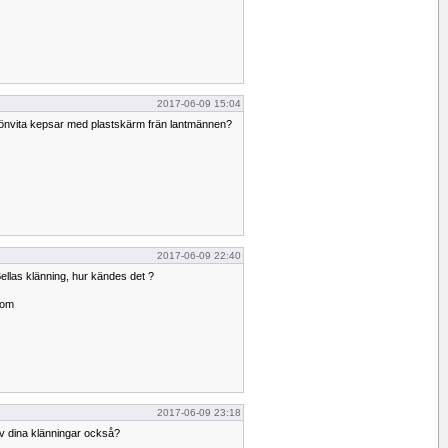
2017-06-09 15:04
grönvita kepsar med plastskärm frän lantmännen?
2017-06-09 22:40
Bellas klänning, hur kändes det ?
 om
2017-06-09 23:18
av dina klänningar också?