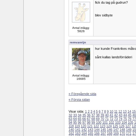
fick du tag på gudrun?
blev sidbyte
Antal inlägg:
5826
remvanrijn
hur kunde Frankrikes målvak
sånt kallas landsförräderi
Antal inlägg:
16685
« Föregående sida
« Första sidan
Visar sida:
1
2
3
4
5
6
7
8
9
10
11
12
13
14
15
32
33
34
35
36
37
38
39
40
41
42
43
44
45
46
63
64
65
66
67
68
69
70
71
72
73
74
75
76
77
94
95
96
97
98
99
100
101
102
103
104
105
1
118
119
120
121
122
123
124
125
126
127
12
140
141
142
143
144
145
146
147
148
149
15
162
163
164
165
166
167
168
169
170
171
17