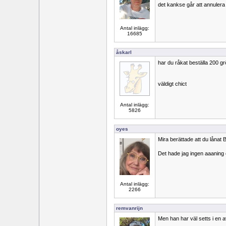
det kankse går att annulera
Antal inlägg:
16685
åskarl
har du råkat beställa 200 
väldigt chict
Antal inlägg:
5826
oyes
Mira berättade att du lånat 
Det hade jag ingen aaaning
Antal inlägg:
2266
remvanrijn
Men han har väl setts i en 