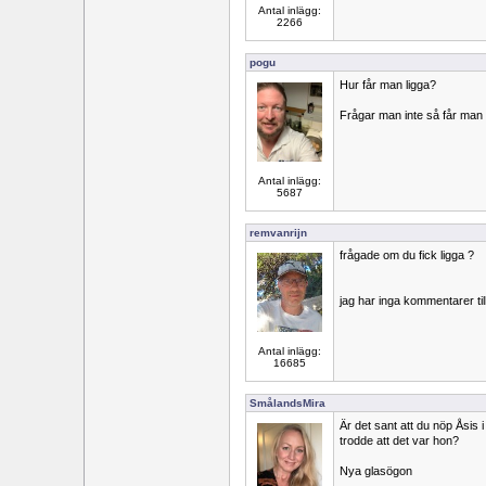
Antal inlägg:
2266
pogu
Hur får man ligga?
Frågar man inte så får man 
Antal inlägg:
5687
remvanrijn
frågade om du fick ligga ?
jag har inga kommentarer til
Antal inlägg:
16685
SmålandsMira
Är det sant att du nöp Åsis 
trodde att det var hon?
Nya glasögon