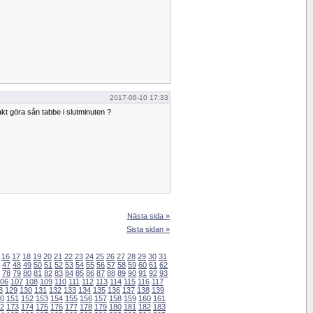
2017-06-10 17:33
t göra sån tabbe i slutminuten ?
Nästa sida »
Sista sidan »
16
17
18
19
20
21
22
23
24
25
26
27
28
29
30
31
47
48
49
50
51
52
53
54
55
56
57
58
59
60
61
62
78
79
80
81
82
83
84
85
86
87
88
89
90
91
92
93
06
107
108
109
110
111
112
113
114
115
116
117
8
129
130
131
132
133
134
135
136
137
138
139
0
151
152
153
154
155
156
157
158
159
160
161
2
173
174
175
176
177
178
179
180
181
182
183