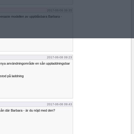
2017-06-08 08:35
 senaste modellen av uppblåsbara Barbara -
2017-06-08 09:23
ka nya användningområde en sån uppladdningsbar
stod på laddning
2017-06-08 09:43
sån där Barbara - är du nöjd med den?