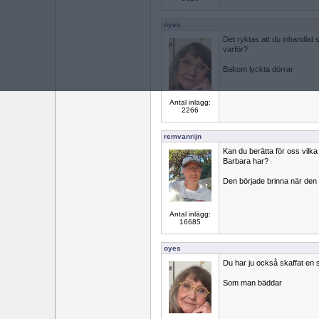
oyes
Det ryktas att du inhandlat
varför?
Bakom lyckta dörrar
Antal inlägg:
2266
remvanrijn
Kan du berätta för oss vil
Barbara har?
Den började brinna när den 
Antal inlägg:
16685
oyes
Du har ju också skaffat en 
Som man bäddar