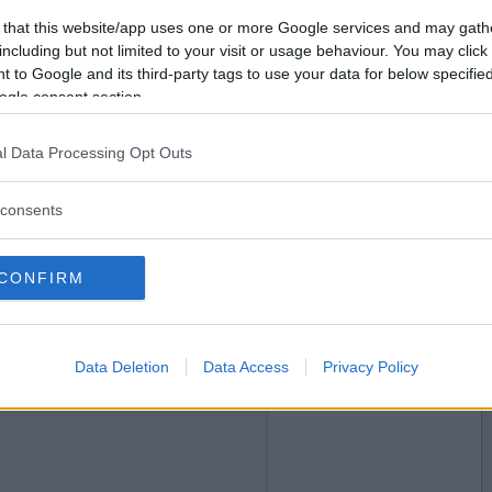
2017-06-07 22:48
Vill du bli
 that this website/app uses one or more Google services and may gath
medlem?
 en ny keps?
including but not limited to your visit or usage behaviour. You may click 
 to Google and its third-party tags to use your data for below specifi
!
Skapa nytt konto
ogle consent section.
l Data Processing Opt Outs
2017-06-07 22:50
consents
g vi ska knycka hans keps?
CONFIRM
2017-06-08 06:55
Data Deletion
Data Access
Privacy Policy
r inför mysandet?