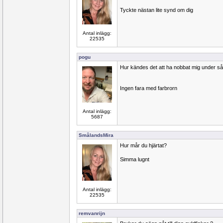
Tyckte nästan lite synd om dig
Antal inlägg:
22535
pogu
Hur kändes det att ha nobbat mig under så 
Ingen fara med farbrorn
Antal inlägg:
5687
SmålandsMira
Hur mår du hjärtat?
Simma lugnt
Antal inlägg:
22535
remvanrijn