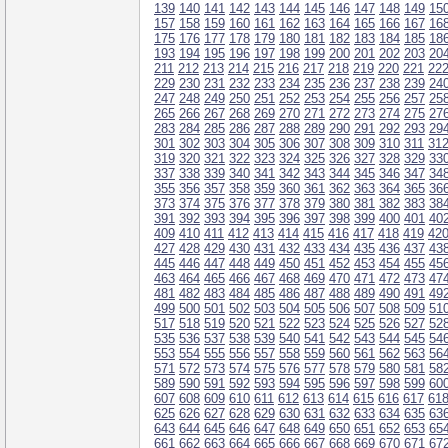
139
140
141
142
143
144
145
146
147
148
149
15
157
158
159
160
161
162
163
164
165
166
167
16
175
176
177
178
179
180
181
182
183
184
185
18
193
194
195
196
197
198
199
200
201
202
203
20
211
212
213
214
215
216
217
218
219
220
221
22
229
230
231
232
233
234
235
236
237
238
239
24
247
248
249
250
251
252
253
254
255
256
257
25
265
266
267
268
269
270
271
272
273
274
275
27
283
284
285
286
287
288
289
290
291
292
293
29
301
302
303
304
305
306
307
308
309
310
311
31
319
320
321
322
323
324
325
326
327
328
329
33
337
338
339
340
341
342
343
344
345
346
347
34
355
356
357
358
359
360
361
362
363
364
365
36
373
374
375
376
377
378
379
380
381
382
383
38
391
392
393
394
395
396
397
398
399
400
401
40
409
410
411
412
413
414
415
416
417
418
419
42
427
428
429
430
431
432
433
434
435
436
437
43
445
446
447
448
449
450
451
452
453
454
455
45
463
464
465
466
467
468
469
470
471
472
473
47
481
482
483
484
485
486
487
488
489
490
491
49
499
500
501
502
503
504
505
506
507
508
509
51
517
518
519
520
521
522
523
524
525
526
527
52
535
536
537
538
539
540
541
542
543
544
545
54
553
554
555
556
557
558
559
560
561
562
563
56
571
572
573
574
575
576
577
578
579
580
581
58
589
590
591
592
593
594
595
596
597
598
599
60
607
608
609
610
611
612
613
614
615
616
617
61
625
626
627
628
629
630
631
632
633
634
635
63
643
644
645
646
647
648
649
650
651
652
653
65
661
662
663
664
665
666
667
668
669
670
671
67