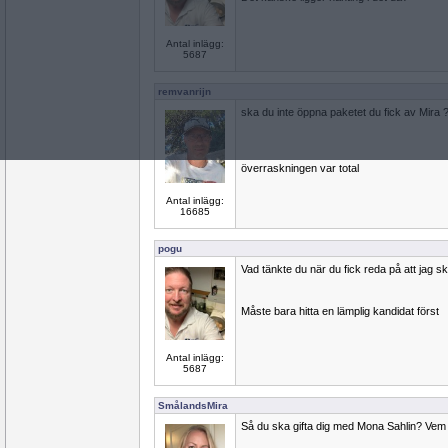
Antal inlägg:
5687
remvanrijn
ska du inte öppna paketet du fick av Mira 
överraskningen var total
Antal inlägg:
16685
pogu
Vad tänkte du när du fick reda på att jag sk
Måste bara hitta en lämplig kandidat först
Antal inlägg:
5687
SmålandsMira
Så du ska gifta dig med Mona Sahlin? Vem