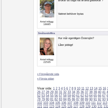
Brukar du säga nåt till dina guldfiskar ?
Vattnet behöver bytas
Antal inlägg:
16685
SmålandsMira
Hur mår egentligen Östersjön?
Låter jobbigt!
Antal inlägg:
22535
« Föregående sida
« Första sidan
Visar sida:
1
2
3
4
5
6
7
8
9
10
11
12
13
14
15
16
26
27
28
29
30
31
32
33
34
35
36
37
38
39
40
41
52
53
54
55
56
57
58
59
60
61
62
63
64
65
66
67
78
79
80
81
82
83
84
85
86
87
88
89
90
91
92
93
102
103
104
105
106
107
108
109
110
111
112
113
121
122
123
124
125
126
127
128
129
130
131
13