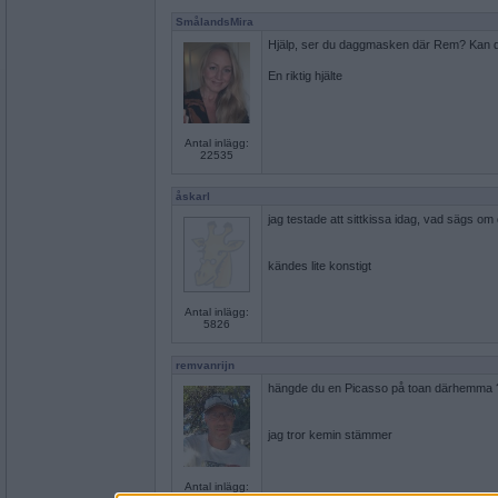
SmålandsMira
Hjälp, ser du daggmasken där Rem? Kan du 
En riktig hjälte
Antal inlägg:
22535
åskarl
jag testade att sittkissa idag, vad sägs om
kändes lite konstigt
Antal inlägg:
5826
remvanrijn
hängde du en Picasso på toan därhemma 
jag tror kemin stämmer
Antal inlägg: