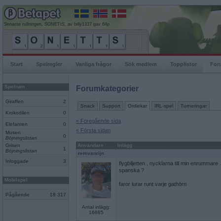
Senaste rullningen, SONETtS, av billy1337 gav 64p
Start
Spelregler
Vanliga frågor
Sök medlem
Topplistor
For
Spelrum
Forumkategorier
Giraffen
2
Snack
Support
Ordlekar
IRL-spel
Turneringar
Krokodilen
0
« Föregående sida
Elefanten
0
« Första sidan
Musen
0
Böjningslistan
Grisen
Användare
Inlägg
1
Böjningslistan
remvanrijn
Inloggade
3
flygbiljetten , nycklarna till min enrummare
spanska ?
Mobilspel
faror lurar runt varje gathörn
Pågående
18 317
Antal inlägg:
16685