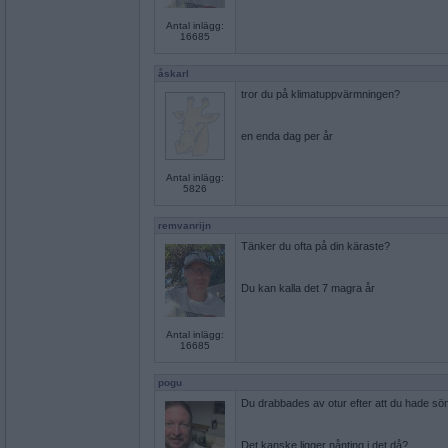
Antal inlägg:
16685
åskarl
tror du på klimatuppvärmningen?
en enda dag per år
Antal inlägg:
5826
remvanrijn
Tänker du ofta på din käraste?
Du kan kalla det 7 magra år
Antal inlägg:
16685
pogu
Du drabbades av otur efter att du hade sön
Det kanske ligger nånting i det då?