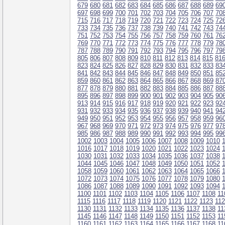
679
680
681
682
683
684
685
686
687
688
689
69
697
698
699
700
701
702
703
704
705
706
707
70
715
716
717
718
719
720
721
722
723
724
725
72
733
734
735
736
737
738
739
740
741
742
743
74
751
752
753
754
755
756
757
758
759
760
761
76
769
770
771
772
773
774
775
776
777
778
779
78
787
788
789
790
791
792
793
794
795
796
797
79
805
806
807
808
809
810
811
812
813
814
815
81
823
824
825
826
827
828
829
830
831
832
833
83
841
842
843
844
845
846
847
848
849
850
851
85
859
860
861
862
863
864
865
866
867
868
869
87
877
878
879
880
881
882
883
884
885
886
887
88
895
896
897
898
899
900
901
902
903
904
905
90
913
914
915
916
917
918
919
920
921
922
923
92
931
932
933
934
935
936
937
938
939
940
941
94
949
950
951
952
953
954
955
956
957
958
959
96
967
968
969
970
971
972
973
974
975
976
977
97
985
986
987
988
989
990
991
992
993
994
995
99
1002
1003
1004
1005
1006
1007
1008
1009
1010
1016
1017
1018
1019
1020
1021
1022
1023
1024
1030
1031
1032
1033
1034
1035
1036
1037
1038
1044
1045
1046
1047
1048
1049
1050
1051
1052
1058
1059
1060
1061
1062
1063
1064
1065
1066
1072
1073
1074
1075
1076
1077
1078
1079
1080
1086
1087
1088
1089
1090
1091
1092
1093
1094
1100
1101
1102
1103
1104
1105
1106
1107
1108
11
1115
1116
1117
1118
1119
1120
1121
1122
1123
11
1130
1131
1132
1133
1134
1135
1136
1137
1138
11
1145
1146
1147
1148
1149
1150
1151
1152
1153
11
1160
1161
1162
1163
1164
1165
1166
1167
1168
11