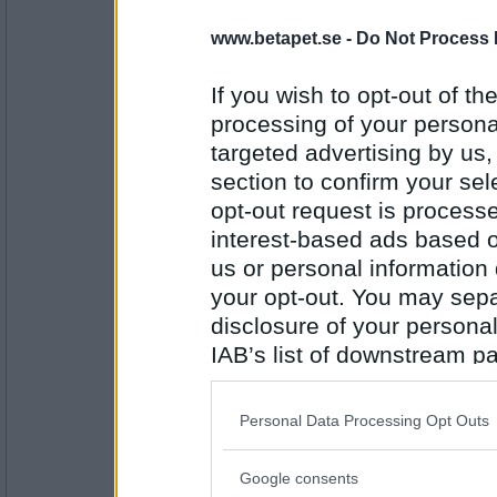
16685
www.betapet.se -
Do Not Process 
åskarl
har du också hört att berusning egentligen
If you wish to opt-out of the
inte så här tidigt heller
processing of your personal
targeted advertising by us
Antal inlägg:
5826
section to confirm your sel
opt-out request is proces
SmålandsMira
interest-based ads based o
Har du inte stigit upp än din latmask?
us or personal information d
Den som ändå fick spendera dagen i säng
your opt-out. You may separ
disclosure of your personal
Antal inlägg:
22535
IAB’s list of downstream pa
also be disclosed by us to 
remvanrijn
Downstream Participants
th
Vad vill du helst av allt se under Méxicore
Personal Data Processing Opt Outs
third parties.
Hoppas tågen hår dom de ska
Google consents
Please note that this web