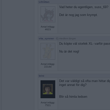
Lillråttan
Vad heter du egentligen, suss_69?
Det är nog jag som krympt.
Antal inlägg:
4623
vita_syrener
- Ej medlem längre
Du köpte väl storlek XL- varför pas
Nu är det nog!
Antal inlägg:
22144
brini
Det var väldigt så ofta man hittar di
inget annat för dig?
Blir så himla ledsen
Antal inlägg:
7521