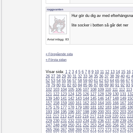
raggvanten
Hur gör du dig av med efterhängsn
lite socker i botten så går det ner
Antal inlägg: 83
« Föregående sida
« Första sidan
Visar sida:
1
2
3
4
5
6
7
8
9
10
11
12
13
14
15
16
26
27
28
29
30
31
32
33
34
35
36
37
38
39
40
41
52
53
54
55
56
57
58
59
60
61
62
63
64
65
66
67
78
79
80
81
82
83
84
85
86
87
88
89
90
91
92
93
102
103
104
105
106
107
108
109
110
111
112
113
121
122
123
124
125
126
127
128
129
130
131
13
139
140
141
142
143
144
145
146
147
148
149
15
157
158
159
160
161
162
163
164
165
166
167
16
175
176
177
178
179
180
181
182
183
184
185
18
193
194
195
196
197
198
199
200
201
202
203
20
211
212
213
214
215
216
217
218
219
220
221
22
229
230
231
232
233
234
235
236
237
238
239
24
247
248
249
250
251
252
253
254
255
256
257
25
265
266
267
268
269
270
271
272
273
274
275
27