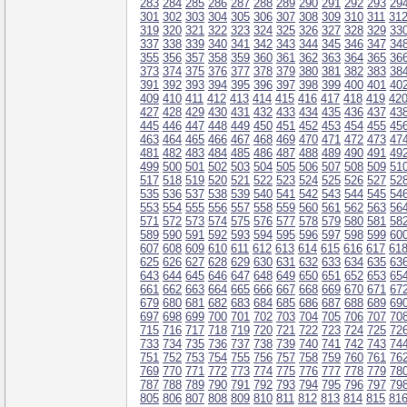
283
284
285
286
287
288
289
290
291
292
293
29
301
302
303
304
305
306
307
308
309
310
311
31
319
320
321
322
323
324
325
326
327
328
329
33
337
338
339
340
341
342
343
344
345
346
347
34
355
356
357
358
359
360
361
362
363
364
365
36
373
374
375
376
377
378
379
380
381
382
383
38
391
392
393
394
395
396
397
398
399
400
401
40
409
410
411
412
413
414
415
416
417
418
419
42
427
428
429
430
431
432
433
434
435
436
437
43
445
446
447
448
449
450
451
452
453
454
455
45
463
464
465
466
467
468
469
470
471
472
473
47
481
482
483
484
485
486
487
488
489
490
491
49
499
500
501
502
503
504
505
506
507
508
509
51
517
518
519
520
521
522
523
524
525
526
527
52
535
536
537
538
539
540
541
542
543
544
545
54
553
554
555
556
557
558
559
560
561
562
563
56
571
572
573
574
575
576
577
578
579
580
581
58
589
590
591
592
593
594
595
596
597
598
599
60
607
608
609
610
611
612
613
614
615
616
617
61
625
626
627
628
629
630
631
632
633
634
635
63
643
644
645
646
647
648
649
650
651
652
653
65
661
662
663
664
665
666
667
668
669
670
671
67
679
680
681
682
683
684
685
686
687
688
689
69
697
698
699
700
701
702
703
704
705
706
707
70
715
716
717
718
719
720
721
722
723
724
725
72
733
734
735
736
737
738
739
740
741
742
743
74
751
752
753
754
755
756
757
758
759
760
761
76
769
770
771
772
773
774
775
776
777
778
779
78
787
788
789
790
791
792
793
794
795
796
797
79
805
806
807
808
809
810
811
812
813
814
815
81