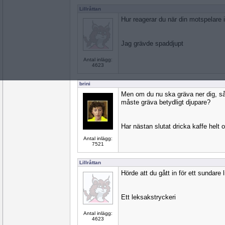
Lillråttan
Hur reagerar du när din motspelare 
Jag grävde spaddjupt
Antal inlägg:
4623
brini
Men om du nu ska gräva ner dig, så
måste gräva betydligt djupare?
Har nästan slutat dricka kaffe helt o
Antal inlägg:
7521
Lillråttan
Hörde att du gått in för ett sundare 
Ett leksakstryckeri
Antal inlägg:
4623