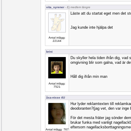
vita_syrener
- Ej medlem längre
Läste att du startat eget men det st
Jag kunde inte hjälpa det
Antal inlägg:
22144
brini
Du skyller hela tiden ifrån dig, vad
omgivning blir som galna, vad är de
Håll dig ifrån min man
Antal inlägg:
7521
åsa-nisse 4U
Hur lyder reklamtexten till reklam
deodoranten?(jag vet, den var inge b
För det mesta fräter jag sönder de
brukar funka med vanligt nagellackb
eftersom nagellacksborttagningsmed 
Antal inlägg: 767