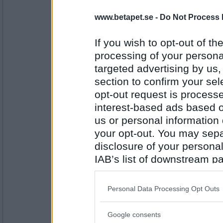
vita_syrener
- Ej medlem längre
Kan du början på Jungman Jansso
www.betapet.se -
Do Not Process 
Tjata inte! :)
If you wish to opt-out of the
processing of your personal
Antal inlägg:
22144
targeted advertising by us
section to confirm your sel
Lillråttan
Kan du början på Jungman Jansso
opt-out request is proces
interest-based ads based o
Då tar jag "Hej sa Petronella ifrån 
us or personal information d
your opt-out. You may separ
Antal inlägg:
4623
disclosure of your personal
vita_syrener
- Ej medlem längre
IAB’s list of downstream pa
Om du får välja en klassiker från b
also be disclosed by us to 
Knackelibang på dörren..
Downstream Participants
th
Personal Data Processing Opt Outs
third parties.
Antal inlägg:
22144
Google consents
Please note that this web