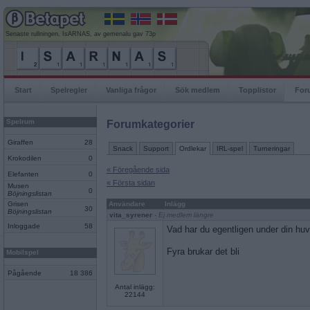
Senaste rullningen, IsARNAS, av gemenalu gav 73p
Start
Spelregler
Vanliga frågor
Sök medlem
Topplistor
For
Spelrum
Forumkategorier
Giraffen
28
Snack
Support
Ordlekar
IRL-spel
Turneringar
Krokodilen
0
« Föregående sida
Elefanten
0
« Första sidan
Musen
0
Böjningslistan
Grisen
Användare
Inlägg
30
Böjningslistan
vita_syrener
- Ej medlem längre
Inloggade
58
Vad har du egentligen under din h
Fyra brukar det bli
Mobilspel
Pågående
18 386
Antal inlägg:
22144