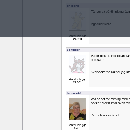
onobond
Får jag gå på din plastgräs
inga tider kvar
Antal inlägg:
24323
Sotfinger
Varför gick du inte till tandl
berusad?
Skolböckerna räknar jag med 
Antal inlägg:
22361
farmor448
Vad är det för mening med at
böcker precis inför skolstar
Det behövs material
Antal inlägg:
6961