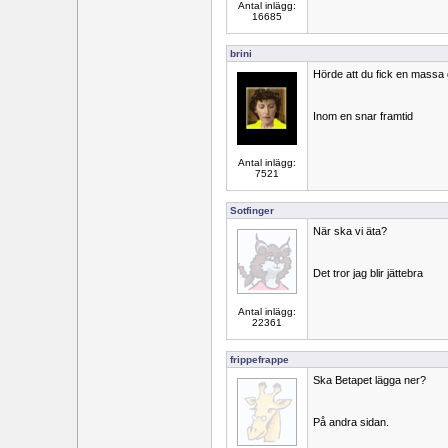
Antal inlägg:
16685
brini
Hörde att du fick en massa 
Inom en snar framtid
Antal inlägg:
7521
Sotfinger
När ska vi äta?
Det tror jag blir jättebra
Antal inlägg:
22361
frippefrappe
Ska Betapet lägga ner?
På andra sidan.