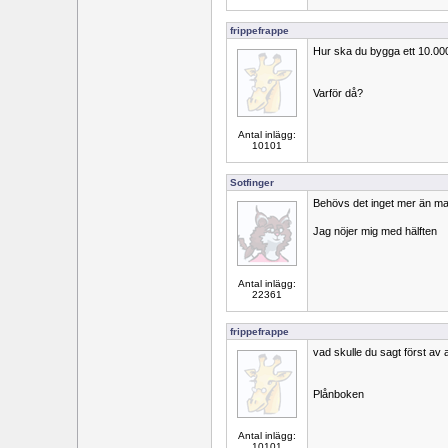
frippefrappe
Hur ska du bygga ett 10.00
Varför då?
Antal inlägg:
10101
Sotfinger
Behövs det inget mer än mate
Jag nöjer mig med hälften
Antal inlägg:
22361
frippefrappe
vad skulle du sagt först av 
Plånboken
Antal inlägg:
10101