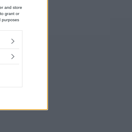
er and store
to grant or
ed purposes