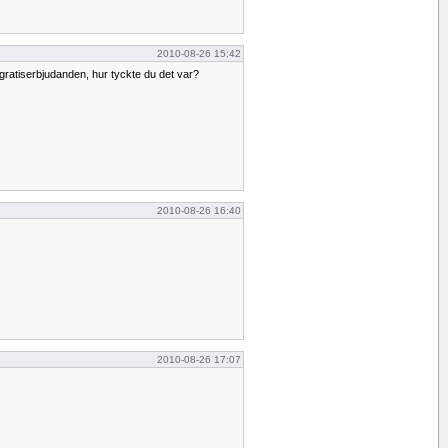
2010-08-26 15:42
gratiserbjudanden, hur tyckte du det var?
2010-08-26 16:40
2010-08-26 17:07