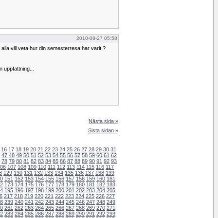
2010-08-27 05:58
alla vill veta hur din semesterresa har varit ?
in uppfattning...
Nästa sida »
Sista sidan »
16
17
18
19
20
21
22
23
24
25
26
27
28
29
30
31
47
48
49
50
51
52
53
54
55
56
57
58
59
60
61
62
78
79
80
81
82
83
84
85
86
87
88
89
90
91
92
93
06
107
108
109
110
111
112
113
114
115
116
117
8
129
130
131
132
133
134
135
136
137
138
139
0
151
152
153
154
155
156
157
158
159
160
161
2
173
174
175
176
177
178
179
180
181
182
183
4
195
196
197
198
199
200
201
202
203
204
205
6
217
218
219
220
221
222
223
224
225
226
227
8
239
240
241
242
243
244
245
246
247
248
249
0
261
262
263
264
265
266
267
268
269
270
271
2
283
284
285
286
287
288
289
290
291
292
293