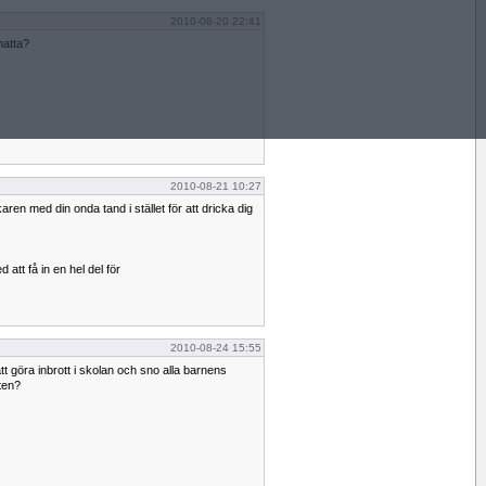
2010-08-20 22:41
matta?
2010-08-21 10:27
äkaren med din onda tand i stället för att dricka dig
att få in en hel del för
2010-08-24 15:55
t göra inbrott i skolan och sno alla barnens
ten?