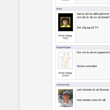
brini
Vad är det du alltid glömm
och det är din tur att betala?
Det såg jag på TV
Antal inlägg:
7521
frippefrappe
Hur vet du att en pappersk
Sexton wokrätter
Antal inlägg:
10101
remvanrijn
vad väntade du att Ryanair 
man betalar extra för allt