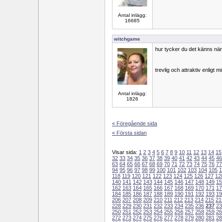
Antal inlägg:
16685
witchgame
hur tycker du det känns när 
trevlig och attraktiv enligt m
Antal inlägg:
1826
« Föregående sida
« Första sidan
Visar sida:
1
2
3
4
5
6
7
8
9
10
11
12
13
14
15
32
33
34
35
36
37
38
39
40
41
42
43
44
45
46
63
64
65
66
67
68
69
70
71
72
73
74
75
76
77
94
95
96
97
98
99
100
101
102
103
104
105
1
118
119
120
121
122
123
124
125
126
127
12
140
141
142
143
144
145
146
147
148
149
15
162
163
164
165
166
167
168
169
170
171
17
184
185
186
187
188
189
190
191
192
193
19
206
207
208
209
210
211
212
213
214
215
21
228
229
230
231
232
233
234
235
236
237
23
250
251
252
253
254
255
256
257
258
259
26
272
273
274
275
276
277
278
279
280
281
28