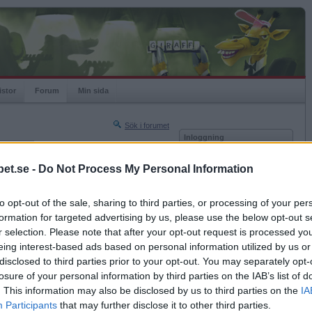
istor
Forum
Min sida
Sök i forumet
Inloggning
rneringar
Användare
et.se -
Do Not Process My Personal Information
Nästa sida »
Lösenord
Sista sidan »
to opt-out of the sale, sharing to third parties, or processing of your per
Kom ihåg mig
2010-08-20 16:23
formation for targeted advertising by us, please use the below opt-out s
Logga in
metod att anpassa barnantalet på kalaset?
r selection. Please note that after your opt-out request is processed y
eing interest-based ads based on personal information utilized by us or
Glömt ditt lösenord?
Få ny aktiveringslänk
disclosed to third parties prior to your opt-out. You may separately opt-
losure of your personal information by third parties on the IAB’s list of
. This information may also be disclosed by us to third parties on the
IA
Betapet är gratis!
Participants
that may further disclose it to other third parties.