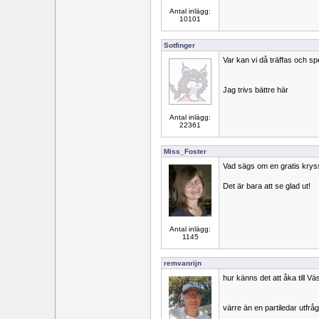
Antal inlägg:
10101
Sotfinger
Var kan vi då träffas och s
Jag trivs bättre här
Antal inlägg:
22361
Miss_Foster
Vad sägs om en gratis kryss
Det är bara att se glad ut!
Antal inlägg:
1145
remvanrijn
hur känns det att åka till Vä
värre än en partiledar utfrå