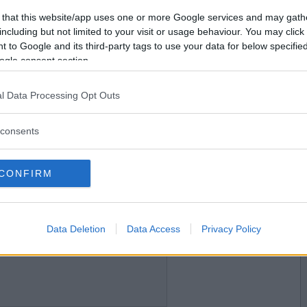
2010-08-20 19:29
Vill du bli
 that this website/app uses one or more Google services and may gath
n på zoo när den stog där och tugga å tugga å
medlem?
including but not limited to your visit or usage behaviour. You may click 
 to Google and its third-party tags to use your data for below specifi
Skapa nytt konto
ogle consent section.
l Data Processing Opt Outs
2010-08-20 19:58
ått liv i dig, ska du inte ta bort elkablarna?
consents
n
CONFIRM
2010-08-20 22:35
Data Deletion
Data Access
Privacy Policy
 ketchup på glassen?