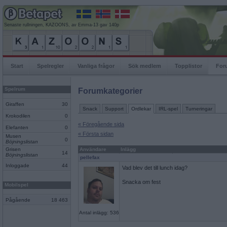
Senaste rullningen, KAZOONS, av Emma-13 gav 140p
Start
Spelregler
Vanliga frågor
Sök medlem
Topplistor
For
Spelrum
Forumkategorier
Giraffen
30
Snack
Support
Ordlekar
IRL-spel
Turneringar
Krokodilen
0
« Föregående sida
Elefanten
0
« Första sidan
Musen
0
Böjningslistan
Grisen
Användare
Inlägg
14
Böjningslistan
pellefax
Inloggade
44
Vad blev det till lunch idag?
Snacka om fest
Mobilspel
Pågående
18 463
Antal inlägg: 536