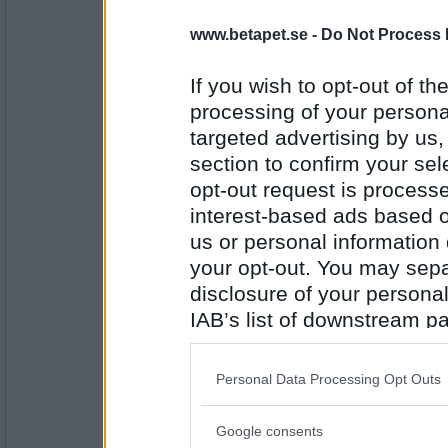
Mm2
www.betapet.se -
Do Not Process 
Jag har gjort hummus med ärtor. Blev inte 
Det blev en fin färg.
If you wish to opt-out of the
processing of your personal
targeted advertising by us
Antal inlägg: 693
section to confirm your sel
opt-out request is proces
åskarl
har du sett hur michelangelo målade sixtin
interest-based ads based o
us or personal information d
rött med vita knutar
your opt-out. You may separ
disclosure of your personal
Antal inlägg:
5826
IAB’s list of downstream pa
Bellarom
- Ej medlem längre
also be disclosed by us to 
Hur såg Miras hus ut ?
Downstream Participants
th
Personal Data Processing Opt Outs
Vad chockad jag blir
third parties.
Google consents
Please note that this web
Antal inlägg: