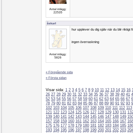
Antal inlägg:
22535
åskarl
hur upplever du dig själv när du blir riktigt
ingen överraskning
Antal inlägg:
5826
« Föregående sida
« Första sidan
Visar sida:
1
2
3
4
5
6
7
8
9
10
11
12
13
14
15
16
26
27
28
29
30
31
32
33
34
35
36
37
38
39
40
41
52
53
54
55
56
57
58
59
60
61
62
63
64
65
66
67
78
79
80
81
82
83
84
85
86
87
88
89
90
91
92
93
102
103
104
105
106
107
108
109
110
111
112
113
121
122
123
124
125
126
127
128
129
130
131
13
139
140
141
142
143
144
145
146
147
148
149
15
157
158
159
160
161
162
163
164
165
166
167
16
175
176
177
178
179
180
181
182
183
184
185
18
193
194
195
196
197
198
199
200
201
202
203
20