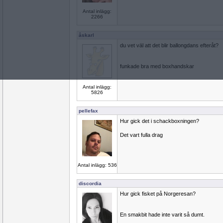
Antal inlägg:
2266
åskarl
du vet väl att det blir ballongdans efteråt?
funkade bra med boxhandskar
Antal inlägg:
5826
pellefax
Hur gick det i schackboxningen?
Det vart fulla drag
Antal inlägg: 536
discordia
Hur gick fisket på Norgeresan?
En smakbit hade inte varit så dumt.