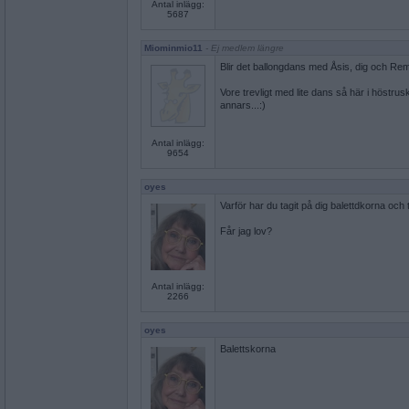
Antal inlägg:
5687
Miominmio11
- Ej medlem längre
Blir det ballongdans med Åsis, dig och Re
Vore trevligt med lite dans så här i höstrus
annars...:)
Antal inlägg:
9654
oyes
Varför har du tagit på dig balettdkorna och t
Får jag lov?
Antal inlägg:
2266
oyes
Balettskorna