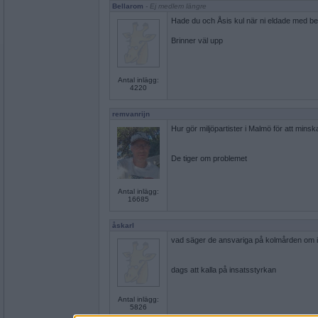
Bellarom
- Ej medlem längre
Hade du och Åsis kul när ni eldade med be
Brinner väl upp
Antal inlägg:
4220
remvanrijn
Hur gör miljöpartister i Malmö för att minska
De tiger om problemet
Antal inlägg:
16685
åskarl
vad säger de ansvariga på kolmården om in
dags att kalla på insatsstyrkan
Antal inlägg:
5826