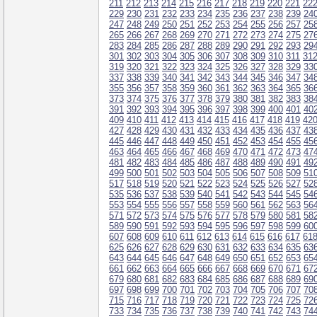
211
212
213
214
215
216
217
218
219
220
221
22
229
230
231
232
233
234
235
236
237
238
239
24
247
248
249
250
251
252
253
254
255
256
257
25
265
266
267
268
269
270
271
272
273
274
275
27
283
284
285
286
287
288
289
290
291
292
293
29
301
302
303
304
305
306
307
308
309
310
311
31
319
320
321
322
323
324
325
326
327
328
329
33
337
338
339
340
341
342
343
344
345
346
347
34
355
356
357
358
359
360
361
362
363
364
365
36
373
374
375
376
377
378
379
380
381
382
383
38
391
392
393
394
395
396
397
398
399
400
401
40
409
410
411
412
413
414
415
416
417
418
419
42
427
428
429
430
431
432
433
434
435
436
437
43
445
446
447
448
449
450
451
452
453
454
455
45
463
464
465
466
467
468
469
470
471
472
473
47
481
482
483
484
485
486
487
488
489
490
491
49
499
500
501
502
503
504
505
506
507
508
509
51
517
518
519
520
521
522
523
524
525
526
527
52
535
536
537
538
539
540
541
542
543
544
545
54
553
554
555
556
557
558
559
560
561
562
563
56
571
572
573
574
575
576
577
578
579
580
581
58
589
590
591
592
593
594
595
596
597
598
599
60
607
608
609
610
611
612
613
614
615
616
617
61
625
626
627
628
629
630
631
632
633
634
635
63
643
644
645
646
647
648
649
650
651
652
653
65
661
662
663
664
665
666
667
668
669
670
671
67
679
680
681
682
683
684
685
686
687
688
689
69
697
698
699
700
701
702
703
704
705
706
707
70
715
716
717
718
719
720
721
722
723
724
725
72
733
734
735
736
737
738
739
740
741
742
743
74