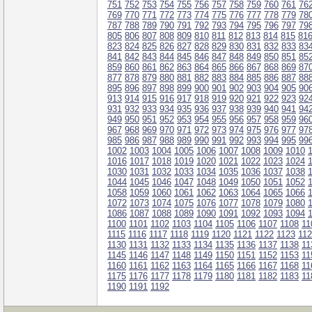
751
752
753
754
755
756
757
758
759
760
761
76
769
770
771
772
773
774
775
776
777
778
779
78
787
788
789
790
791
792
793
794
795
796
797
79
805
806
807
808
809
810
811
812
813
814
815
81
823
824
825
826
827
828
829
830
831
832
833
83
841
842
843
844
845
846
847
848
849
850
851
85
859
860
861
862
863
864
865
866
867
868
869
87
877
878
879
880
881
882
883
884
885
886
887
88
895
896
897
898
899
900
901
902
903
904
905
90
913
914
915
916
917
918
919
920
921
922
923
92
931
932
933
934
935
936
937
938
939
940
941
94
949
950
951
952
953
954
955
956
957
958
959
96
967
968
969
970
971
972
973
974
975
976
977
97
985
986
987
988
989
990
991
992
993
994
995
99
1002
1003
1004
1005
1006
1007
1008
1009
1010
1016
1017
1018
1019
1020
1021
1022
1023
1024
1030
1031
1032
1033
1034
1035
1036
1037
1038
1044
1045
1046
1047
1048
1049
1050
1051
1052
1058
1059
1060
1061
1062
1063
1064
1065
1066
1072
1073
1074
1075
1076
1077
1078
1079
1080
1086
1087
1088
1089
1090
1091
1092
1093
1094
1100
1101
1102
1103
1104
1105
1106
1107
1108
11
1115
1116
1117
1118
1119
1120
1121
1122
1123
11
1130
1131
1132
1133
1134
1135
1136
1137
1138
11
1145
1146
1147
1148
1149
1150
1151
1152
1153
11
1160
1161
1162
1163
1164
1165
1166
1167
1168
11
1175
1176
1177
1178
1179
1180
1181
1182
1183
11
1190
1191
1192