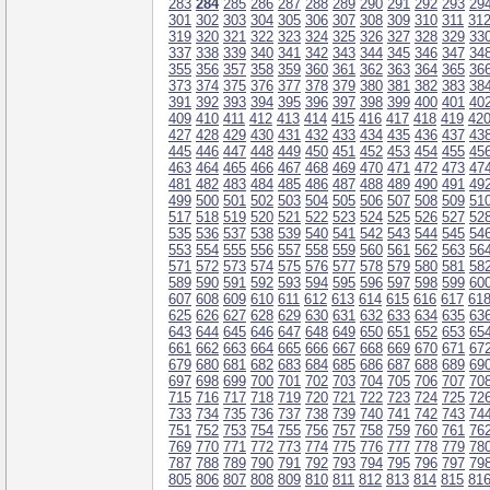
283
284
285
286
287
288
289
290
291
292
293
29
301
302
303
304
305
306
307
308
309
310
311
31
319
320
321
322
323
324
325
326
327
328
329
33
337
338
339
340
341
342
343
344
345
346
347
34
355
356
357
358
359
360
361
362
363
364
365
36
373
374
375
376
377
378
379
380
381
382
383
38
391
392
393
394
395
396
397
398
399
400
401
40
409
410
411
412
413
414
415
416
417
418
419
42
427
428
429
430
431
432
433
434
435
436
437
43
445
446
447
448
449
450
451
452
453
454
455
45
463
464
465
466
467
468
469
470
471
472
473
47
481
482
483
484
485
486
487
488
489
490
491
49
499
500
501
502
503
504
505
506
507
508
509
51
517
518
519
520
521
522
523
524
525
526
527
52
535
536
537
538
539
540
541
542
543
544
545
54
553
554
555
556
557
558
559
560
561
562
563
56
571
572
573
574
575
576
577
578
579
580
581
58
589
590
591
592
593
594
595
596
597
598
599
60
607
608
609
610
611
612
613
614
615
616
617
61
625
626
627
628
629
630
631
632
633
634
635
63
643
644
645
646
647
648
649
650
651
652
653
65
661
662
663
664
665
666
667
668
669
670
671
67
679
680
681
682
683
684
685
686
687
688
689
69
697
698
699
700
701
702
703
704
705
706
707
70
715
716
717
718
719
720
721
722
723
724
725
72
733
734
735
736
737
738
739
740
741
742
743
74
751
752
753
754
755
756
757
758
759
760
761
76
769
770
771
772
773
774
775
776
777
778
779
78
787
788
789
790
791
792
793
794
795
796
797
79
805
806
807
808
809
810
811
812
813
814
815
81