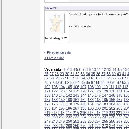
Blom63
Visste du att björnar föder levande ugnar?
det klarar jag lätt
Antal inlägg: 825
« Föregående sida
« Första sidan
Visar sida:
1
2
3
4
5
6
7
8
9
10
11
12
13
14
15
16
26
27
28
29
30
31
32
33
34
35
36
37
38
39
40
41
52
53
54
55
56
57
58
59
60
61
62
63
64
65
66
67
78
79
80
81
82
83
84
85
86
87
88
89
90
91
92
93
102
103
104
105
106
107
108
109
110
111
112
113
121
122
123
124
125
126
127
128
129
130
131
13
139
140
141
142
143
144
145
146
147
148
149
15
157
158
159
160
161
162
163
164
165
166
167
16
175
176
177
178
179
180
181
182
183
184
185
18
193
194
195
196
197
198
199
200
201
202
203
20
211
212
213
214
215
216
217
218
219
220
221
22
229
230
231
232
233
234
235
236
237
238
239
24
247
248
249
250
251
252
253
254
255
256
257
25
265
266
267
268
269
270
271
272
273
274
275
27