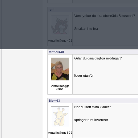
jyril
Vem tycker du ska efterträda Belusconi?
Smakar inte bra
Antal inlägg: 491
farmor448
Gillar du dina dagliga middagar?
ligger utanför
Antal inlägg:
6961
Blom63
Har du sett mina kläder?
springer runt kvarteret
Antal inlägg: 825