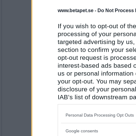
jyril
www.betapet.se -
Do Not Process 
Vad brukar ni blanda i risgrynsgröten på ju
If you wish to opt-out of the
Gör så gott jag kan
processing of your personal
targeted advertising by us
Antal inlägg: 491
section to confirm your sel
eva-leva
opt-out request is proces
Hur går det med julgodiset?
interest-based ads based o
Sover bättre där
us or personal information d
your opt-out. You may separ
Antal inlägg:
15408
disclosure of your personal
IAB’s list of downstream pa
farmor448
Varför ligger du i badkaret på nätterna?
also be disclosed by us to 
Downstream Participants
th
Personal Data Processing Opt Outs
third parties.
Du tycker nog mycket om det
Antal inlägg:
Google consents
Please note that this web
6961