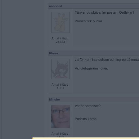
onobond
Tänker du skriva fler poster i Ordlekar?
Polisen fick punka
Antal inlägg:
24323
Phynx
varför kom inte polisen och ingrep på met
Vid uteliggarens fötter.
Antal inlägg:
1301
Minobe
Var är paradiset?
Pudelns kärna
Antal inlägg:
1132