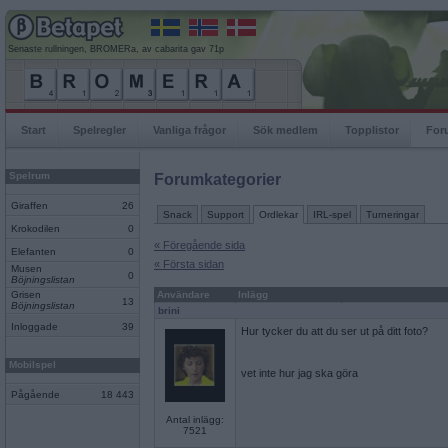
Senaste rullningen, BROMERa, av cabarita gav 71p
Start
Spelregler
Vanliga frågor
Sök medlem
Topplistor
For
Spelrum
Forumkategorier
Giraffen
26
Snack
Support
Ordlekar
IRL-spel
Turneringar
Krokodilen
0
« Föregående sida
Elefanten
0
« Första sidan
Musen
0
Böjningslistan
Grisen
Användare
Inlägg
13
Böjningslistan
brini
Inloggade
39
Hur tycker du att du ser ut på ditt foto?
Mobilspel
vet inte hur jag ska göra
Pågående
18 443
Antal inlägg:
7521