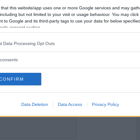
2016-09-03 19:45
Vill du bli
 that this website/app uses one or more Google services and may gath
medlem?
including but not limited to your visit or usage behaviour. You may click 
 to Google and its third-party tags to use your data for below specifi
TE ha ?
Skapa nytt konto
ogle consent section.
l Data Processing Opt Outs
2016-09-04 18:16
klapp?
consents
CONFIRM
2016-09-06 18:40
Data Deletion
Data Access
Privacy Policy
igen?