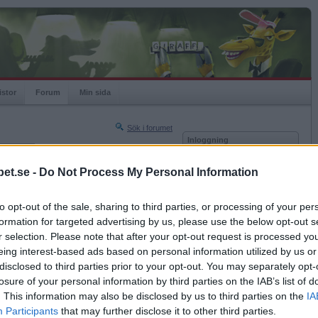
istor
Forum
Min sida
Sök i forumet
Inloggning
rneringar
Användare
et.se -
Do Not Process My Personal Information
Nästa sida »
Lösenord
Sista sidan »
to opt-out of the sale, sharing to third parties, or processing of your per
Kom ihåg mig
2016-09-03 19:23
formation for targeted advertising by us, please use the below opt-out s
Logga in
 han säger till folk att du är underbar?
r selection. Please note that after your opt-out request is processed y
eing interest-based ads based on personal information utilized by us or
Glömt ditt lösenord?
Få ny aktiveringslänk
disclosed to third parties prior to your opt-out. You may separately opt-
losure of your personal information by third parties on the IAB’s list of
. This information may also be disclosed by us to third parties on the
IA
Betapet är gratis!
Participants
that may further disclose it to other third parties.