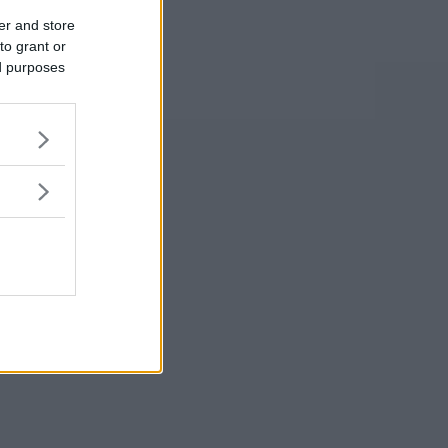
er and store
to grant or
ed purposes