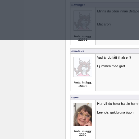
Sotfinger
Minns du tiden innan Betape
Macaroni
Antal inlägg:
22361
eva-leva
Vad är du fått i halsen?
Ljummen med gröt
Antal inlägg:
15408
oyes
Hur vill du helst ha din hu
Leende, guldbruna ögon
Antal inlägg:
2266