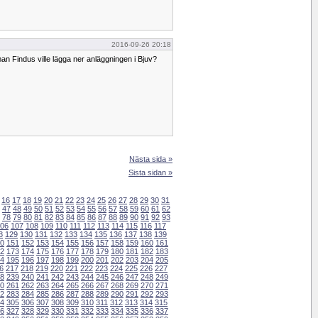
2016-09-26 20:18
n Findus ville lägga ner anläggningen i Bjuv?
Nästa sida »
Sista sidan »
16
17
18
19
20
21
22
23
24
25
26
27
28
29
30
31
47
48
49
50
51
52
53
54
55
56
57
58
59
60
61
62
78
79
80
81
82
83
84
85
86
87
88
89
90
91
92
93
06
107
108
109
110
111
112
113
114
115
116
117
8
129
130
131
132
133
134
135
136
137
138
139
0
151
152
153
154
155
156
157
158
159
160
161
2
173
174
175
176
177
178
179
180
181
182
183
4
195
196
197
198
199
200
201
202
203
204
205
6
217
218
219
220
221
222
223
224
225
226
227
8
239
240
241
242
243
244
245
246
247
248
249
0
261
262
263
264
265
266
267
268
269
270
271
2
283
284
285
286
287
288
289
290
291
292
293
4
305
306
307
308
309
310
311
312
313
314
315
6
327
328
329
330
331
332
333
334
335
336
337