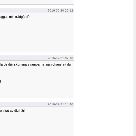
2016-09-20 20:12
lagga i min trädgård?
2016-09-21 07:10
 alla de där skumma svamparna. nån chans att du
l
2016-09-21 14:40
har ritat av dig här!