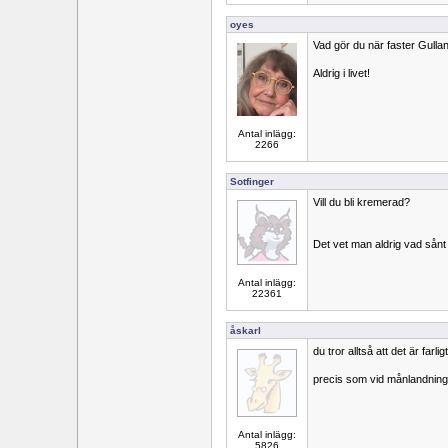
oyes
Vad gör du när faster Gull
Aldrig i livet!
Antal inlägg:
2266
Sotfinger
Vill du bli kremerad?
Det vet man aldrig vad sånt k
Antal inlägg:
22361
åskarl
du tror alltså att det är fa
precis som vid månlandnin
Antal inlägg:
5826