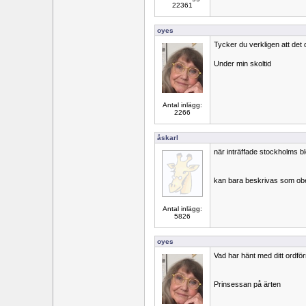
22361
oyes
Tycker du verkligen att det
Under min skoltid
Antal inlägg:
2266
åskarl
när inträffade stockholms b
kan bara beskrivas som obe
Antal inlägg:
5826
oyes
Vad har hänt med ditt ordfö
Prinsessan på ärten