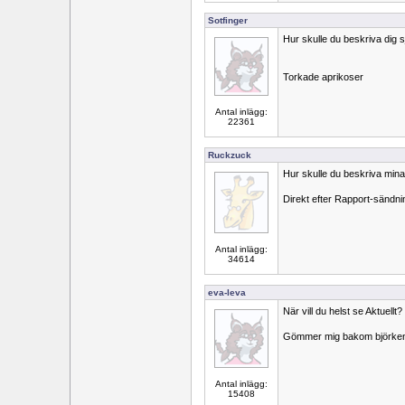
Sotfinger
Hur skulle du beskriva dig s
Torkade aprikoser
Antal inlägg:
22361
Ruckzuck
Hur skulle du beskriva mina 
Direkt efter Rapport-sändni
Antal inlägg:
34614
eva-leva
När vill du helst se Aktuellt?
Gömmer mig bakom björke
Antal inlägg:
15408