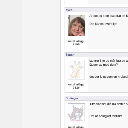
oyes
Är det du som placerat en f
Det känns overkligt!
Antal inlägg:
2266
åskarl
jag tror inte du mår bra av
lägger av med dem?
det ser ju ut som en krokodi
Antal inlägg:
5826
Sotfinger
Titta vad fint din lilla dotter 
Det är hemgjort faktiskt
Antal inlägg: