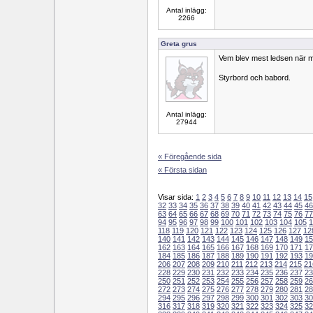
Antal inlägg:
2266
Greta grus
Vem blev mest ledsen när ma
Styrbord och babord.
Antal inlägg:
27944
« Föregående sida
« Första sidan
Visar sida:
1
2
3
4
5
6
7
8
9
10
11
12
13
14
15
32
33
34
35
36
37
38
39
40
41
42
43
44
45
46
63
64
65
66
67
68
69
70
71
72
73
74
75
76
77
94
95
96
97
98
99
100
101
102
103
104
105
1
118
119
120
121
122
123
124
125
126
127
12
140
141
142
143
144
145
146
147
148
149
15
162
163
164
165
166
167
168
169
170
171
17
184
185
186
187
188
189
190
191
192
193
19
206
207
208
209
210
211
212
213
214
215
21
228
229
230
231
232
233
234
235
236
237
23
250
251
252
253
254
255
256
257
258
259
26
272
273
274
275
276
277
278
279
280
281
28
294
295
296
297
298
299
300
301
302
303
30
316
317
318
319
320
321
322
323
324
325
32