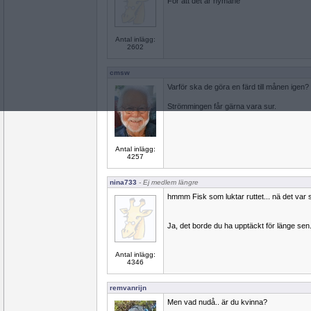
För att det är nymåne
Antal inlägg:
2602
cmsw
Varför ska de göra en färd till månen igen?
Strömmingen får gärna vara sur.
Antal inlägg:
4257
nina733
- Ej medlem längre
hmmm Fisk som luktar ruttet... nä det var 
Ja, det borde du ha upptäckt för länge sen
Antal inlägg:
4346
remvanrijn
Men vad nudå.. är du kvinna?