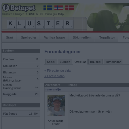
Senaste rullningen, KLUSTER, av Dorron gav 154p
Start
Spelregler
Vanliga frågor
Sök medlem
Topplistor
For
Spelrum
Forumkategorier
Giraffen
11
Snack
Support
Ordlekar
IRL-spel
Turneringar
Krokodilen
0
« Föregående sida
Elefanten
0
« Första sidan
Musen
0
Böjningslistan
Grisen
Användare
Inlägg
12
Böjningslistan
remvanrijn
Inloggade
23
Med vilka ord tröstade du cmsw då?
Mobilspel
Då vet jag vem som är en vän
Pågående
18 404
Antal inlägg:
16685