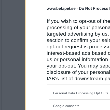
7521
www.betapet.se -
Do Not Process 
remvanrijn
Hur slår man på dammsugaren?
If you wish to opt-out of the
processing of your personal
Jag kollade ju nyss min mailbox
targeted advertising by us
Antal inlägg:
section to confirm your sel
16685
opt-out request is proces
cmsw
interest-based ads based o
Hur vet du att du har fått ett massa SPAM-
us or personal information d
Nää, det bara växer.
your opt-out. You may separ
disclosure of your personal
Antal inlägg:
IAB’s list of downstream pa
4257
also be disclosed by us to 
remvanrijn
Downstream Participants
th
Personal Data Processing Opt Outs
nöjd med ditt nya hårborttagningsmedel?
third parties.
Google consents
man kan ta annat än olja oxå ju
Please note that this web