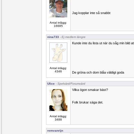
Jag kopplar inte så snabbt
Antal inlägg:
16685
nina733
- Ej medlem längre
Kunde inte du lista ut när du såg min bild at
Antal inlägg:
4346
De gröna och dom blåa väldigt goda
Ulice
- Spelvärd/Forumvärd
Vilka ögon smakar bäst?
Folk brukar säga det.
Antal inlägg:
3488
remvanrijn