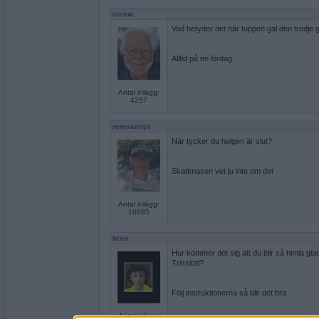
cmsw
Vad betyder det när tuppen gal den tredje
Alltid på en lördag.
Antal inlägg:
4257
remvanrijn
När tycker du helgen är slut?
Skattmasen vet ju inte om det
Antal inlägg:
16685
brini
Hur kommer det sig att du blir så himla gl
Trisslott?
Följ instruktionerna så blir det bra
Antal inlägg: