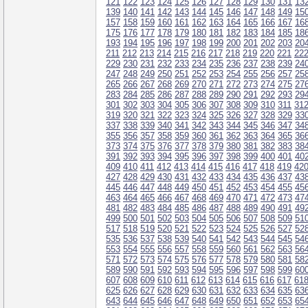
121
122
123
124
125
126
127
128
129
130
131
13
139
140
141
142
143
144
145
146
147
148
149
15
157
158
159
160
161
162
163
164
165
166
167
16
175
176
177
178
179
180
181
182
183
184
185
18
193
194
195
196
197
198
199
200
201
202
203
20
211
212
213
214
215
216
217
218
219
220
221
22
229
230
231
232
233
234
235
236
237
238
239
24
247
248
249
250
251
252
253
254
255
256
257
25
265
266
267
268
269
270
271
272
273
274
275
27
283
284
285
286
287
288
289
290
291
292
293
29
301
302
303
304
305
306
307
308
309
310
311
31
319
320
321
322
323
324
325
326
327
328
329
33
337
338
339
340
341
342
343
344
345
346
347
34
355
356
357
358
359
360
361
362
363
364
365
36
373
374
375
376
377
378
379
380
381
382
383
38
391
392
393
394
395
396
397
398
399
400
401
40
409
410
411
412
413
414
415
416
417
418
419
42
427
428
429
430
431
432
433
434
435
436
437
43
445
446
447
448
449
450
451
452
453
454
455
45
463
464
465
466
467
468
469
470
471
472
473
47
481
482
483
484
485
486
487
488
489
490
491
49
499
500
501
502
503
504
505
506
507
508
509
51
517
518
519
520
521
522
523
524
525
526
527
52
535
536
537
538
539
540
541
542
543
544
545
54
553
554
555
556
557
558
559
560
561
562
563
56
571
572
573
574
575
576
577
578
579
580
581
58
589
590
591
592
593
594
595
596
597
598
599
60
607
608
609
610
611
612
613
614
615
616
617
61
625
626
627
628
629
630
631
632
633
634
635
63
643
644
645
646
647
648
649
650
651
652
653
65