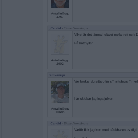
Antal inlägg:
4257
_Candid
- Ej medlem längre
Vilket är det jämna heltalet mellan ett och 1
På hatthyllan
Antal inlägg:
2602
remvanrijn
Var brukar du sitta o läsa "hattstugan" me
I år skickar jag inga julkort
Antal inlägg:
16685
_Candid
- Ej medlem längre
Varför fick jag kort med påskharen av dig