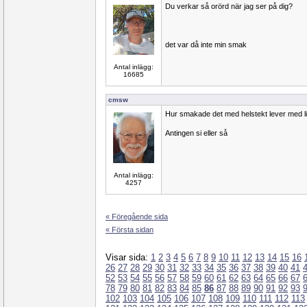
Du verkar så orörd när jag ser på dig?
det var då inte min smak
Antal inlägg:
16685
cmsw
Hur smakade det med helstekt lever med li
Antingen si eller så
Antal inlägg:
4257
« Föregående sida
« Första sidan
Visar sida:
1
2
3
4
5
6
7
8
9
10
11
12
13
14
15
16
26
27
28
29
30
31
32
33
34
35
36
37
38
39
40
41
52
53
54
55
56
57
58
59
60
61
62
63
64
65
66
67
78
79
80
81
82
83
84
85
86
87
88
89
90
91
92
93
102
103
104
105
106
107
108
109
110
111
112
113