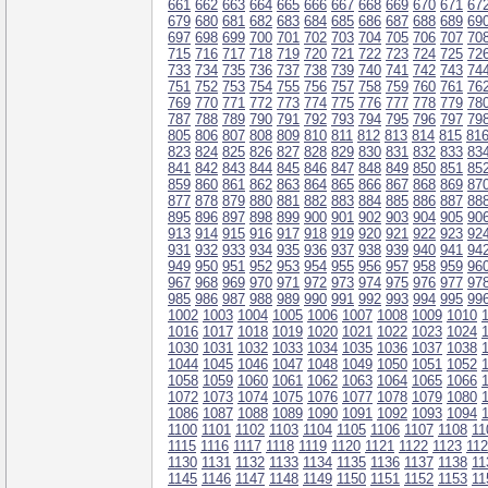
661
662
663
664
665
666
667
668
669
670
671
67
679
680
681
682
683
684
685
686
687
688
689
69
697
698
699
700
701
702
703
704
705
706
707
70
715
716
717
718
719
720
721
722
723
724
725
72
733
734
735
736
737
738
739
740
741
742
743
74
751
752
753
754
755
756
757
758
759
760
761
76
769
770
771
772
773
774
775
776
777
778
779
78
787
788
789
790
791
792
793
794
795
796
797
79
805
806
807
808
809
810
811
812
813
814
815
81
823
824
825
826
827
828
829
830
831
832
833
83
841
842
843
844
845
846
847
848
849
850
851
85
859
860
861
862
863
864
865
866
867
868
869
87
877
878
879
880
881
882
883
884
885
886
887
88
895
896
897
898
899
900
901
902
903
904
905
90
913
914
915
916
917
918
919
920
921
922
923
92
931
932
933
934
935
936
937
938
939
940
941
94
949
950
951
952
953
954
955
956
957
958
959
96
967
968
969
970
971
972
973
974
975
976
977
97
985
986
987
988
989
990
991
992
993
994
995
99
1002
1003
1004
1005
1006
1007
1008
1009
1010
1016
1017
1018
1019
1020
1021
1022
1023
1024
1030
1031
1032
1033
1034
1035
1036
1037
1038
1044
1045
1046
1047
1048
1049
1050
1051
1052
1058
1059
1060
1061
1062
1063
1064
1065
1066
1072
1073
1074
1075
1076
1077
1078
1079
1080
1086
1087
1088
1089
1090
1091
1092
1093
1094
1100
1101
1102
1103
1104
1105
1106
1107
1108
11
1115
1116
1117
1118
1119
1120
1121
1122
1123
11
1130
1131
1132
1133
1134
1135
1136
1137
1138
11
1145
1146
1147
1148
1149
1150
1151
1152
1153
11