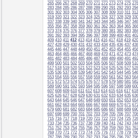
265
266
267
268
269
270
271
272
273
274
275
27
283
284
285
286
287
288
289
290
291
292
293
29
301
302
303
304
305
306
307
308
309
310
311
31
319
320
321
322
323
324
325
326
327
328
329
33
337
338
339
340
341
342
343
344
345
346
347
34
355
356
357
358
359
360
361
362
363
364
365
36
373
374
375
376
377
378
379
380
381
382
383
38
391
392
393
394
395
396
397
398
399
400
401
40
409
410
411
412
413
414
415
416
417
418
419
42
427
428
429
430
431
432
433
434
435
436
437
43
445
446
447
448
449
450
451
452
453
454
455
45
463
464
465
466
467
468
469
470
471
472
473
47
481
482
483
484
485
486
487
488
489
490
491
49
499
500
501
502
503
504
505
506
507
508
509
51
517
518
519
520
521
522
523
524
525
526
527
52
535
536
537
538
539
540
541
542
543
544
545
54
553
554
555
556
557
558
559
560
561
562
563
56
571
572
573
574
575
576
577
578
579
580
581
58
589
590
591
592
593
594
595
596
597
598
599
60
607
608
609
610
611
612
613
614
615
616
617
61
625
626
627
628
629
630
631
632
633
634
635
63
643
644
645
646
647
648
649
650
651
652
653
65
661
662
663
664
665
666
667
668
669
670
671
67
679
680
681
682
683
684
685
686
687
688
689
69
697
698
699
700
701
702
703
704
705
706
707
70
715
716
717
718
719
720
721
722
723
724
725
72
733
734
735
736
737
738
739
740
741
742
743
74
751
752
753
754
755
756
757
758
759
760
761
76
769
770
771
772
773
774
775
776
777
778
779
78
787
788
789
790
791
792
793
794
795
796
797
79