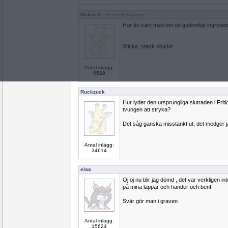
Oskar K
- Ej medlem längre
Har du varit med om ett gudomligt ingripa
Sticka, stack stuckit.
Antal inlägg:
6529
Ruckzuck
Hur lyder den ursprungliga slutraden i Fri
tvungen att stryka?
Det såg ganska misstänkt ut, det medger j
Antal inlägg:
34614
elaa
Oj oj nu blir jag dömd , det var verkligen i
på mina läppar och händer och ben!
Svär gör man i graven
Antal inlägg:
15624