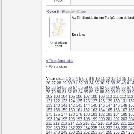
34614
Oskar K
- Ej medlem längre
Varför tillbedde du inte Tor igår som du br
En sång.
Antal inlägg:
6529
« Föregående sida
« Första sidan
Visar sida:
1
2
3
4
5
6
7
8
9
10
11
12
13
14
15
16
26
27
28
29
30
31
32
33
34
35
36
37
38
39
40
41
52
53
54
55
56
57
58
59
60
61
62
63
64
65
66
67
78
79
80
81
82
83
84
85
86
87
88
89
90
91
92
93
102
103
104
105
106
107
108
109
110
111
112
113
121
122
123
124
125
126
127
128
129
130
131
13
139
140
141
142
143
144
145
146
147
148
149
15
157
158
159
160
161
162
163
164
165
166
167
16
175
176
177
178
179
180
181
182
183
184
185
18
193
194
195
196
197
198
199
200
201
202
203
20
211
212
213
214
215
216
217
218
219
220
221
22
229
230
231
232
233
234
235
236
237
238
239
24
247
248
249
250
251
252
253
254
255
256
257
25