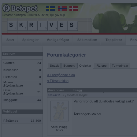
Senaste rullningen, SKRIVES, av hej qw gav 69p
Start
Spelregler
Vanliga frågor
Sök medlem
Topplistor
For
Spelrum
Forumkategorier
Giraffen
23
Snack
Support
Ordlekar
IRL-spel
Turneringar
Krokodilen
0
« Föregående sida
Elefanten
0
« Första sidan
Musen
0
Böjningslistan
Grisen
Användare
Inlägg
21
Böjningslistan
Oskar K
- Ej medlem längre
Inloggade
44
Varför tror du att du alldeles väldigt sjuk?
Mobilspel
Ärkeängeln Mikael.
Pågående
18 400
Antal inlägg:
6529