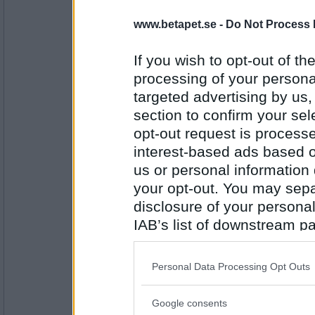
Ruckzuck
www.betapet.se -
Do Not Process 
Vad passade ni på att ha samtidigt som ert 
festlokal?
If you wish to opt-out of the
Tre gånger i rad.
processing of your personal
Antal inlägg:
targeted advertising by us
34614
section to confirm your sel
elaa
opt-out request is proces
Hur många gånger gifte du dig efter varan
interest-based ads based o
änteligen var det över !
us or personal information d
your opt-out. You may separ
Antal inlägg:
15624
disclosure of your personal
IAB’s list of downstream pa
Oskar K
- Ej medlem längre
also be disclosed by us to 
Vad sa RZ efter dessa äktenskap?
Downstream Participants
th
Personal Data Processing Opt Outs
Man kan löda den.
third parties.
Antal inlägg:
Google consents
6529
Please note that this web