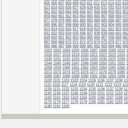
805
806
807
808
809
810
811
812
813
814
815
81
823
824
825
826
827
828
829
830
831
832
833
83
841
842
843
844
845
846
847
848
849
850
851
85
859
860
861
862
863
864
865
866
867
868
869
87
877
878
879
880
881
882
883
884
885
886
887
88
895
896
897
898
899
900
901
902
903
904
905
90
913
914
915
916
917
918
919
920
921
922
923
92
931
932
933
934
935
936
937
938
939
940
941
94
949
950
951
952
953
954
955
956
957
958
959
96
967
968
969
970
971
972
973
974
975
976
977
97
985
986
987
988
989
990
991
992
993
994
995
99
1002
1003
1004
1005
1006
1007
1008
1009
1010
1016
1017
1018
1019
1020
1021
1022
1023
1024
1030
1031
1032
1033
1034
1035
1036
1037
1038
1044
1045
1046
1047
1048
1049
1050
1051
1052
1058
1059
1060
1061
1062
1063
1064
1065
1066
1072
1073
1074
1075
1076
1077
1078
1079
1080
1086
1087
1088
1089
1090
1091
1092
1093
1094
1100
1101
1102
1103
1104
1105
1106
1107
1108
11
1115
1116
1117
1118
1119
1120
1121
1122
1123
11
1130
1131
1132
1133
1134
1135
1136
1137
1138
11
1145
1146
1147
1148
1149
1150
1151
1152
1153
11
1160
1161
1162
1163
1164
1165
1166
1167
1168
11
1175
1176
1177
1178
1179
1180
1181
1182
1183
11
1190
1191
1192