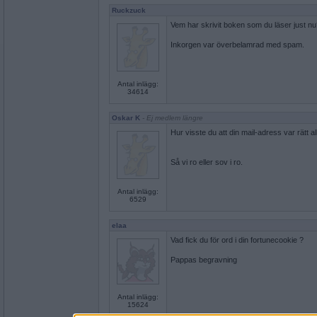
Ruckzuck
Vem har skrivit boken som du läser just n
Inkorgen var överbelamrad med spam.
Antal inlägg:
34614
Oskar K
- Ej medlem längre
Hur visste du att din mail-adress var rätt 
Så vi ro eller sov i ro.
Antal inlägg:
6529
elaa
Vad fick du för ord i din fortunecookie ?
Pappas begravning
Antal inlägg:
15624