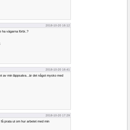
2018-10-20 16:12
e ha vägarna förbi..?
k
2018-10-20 16:41
ret av min läppsalva...är det något mysko med
2018-10-20 17:29
a få prata ut om hur arbetet med min