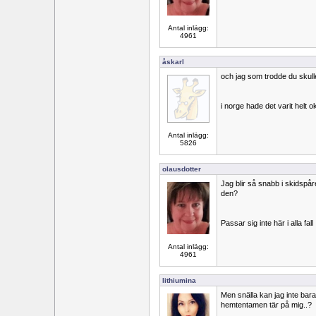
Antal inlägg:
4961
åskarl
och jag som trodde du skull
i norge hade det varit helt o
Antal inlägg:
5826
olausdotter
Jag blir så snabb i skidspå
den?
Passar sig inte här i alla fall
Antal inlägg:
4961
lithiumina
Men snälla kan jag inte bar
hemtentamen tär på mig..?