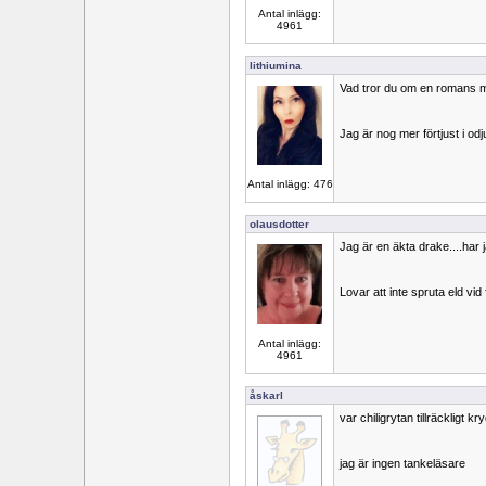
Antal inlägg:
4961
lithiumina
Vad tror du om en romans m
Jag är nog mer förtjust i odju
Antal inlägg: 476
olausdotter
Jag är en äkta drake....har
Lovar att inte spruta eld vid fel
Antal inlägg:
4961
åskarl
var chiligrytan tillräckligt k
jag är ingen tankeläsare