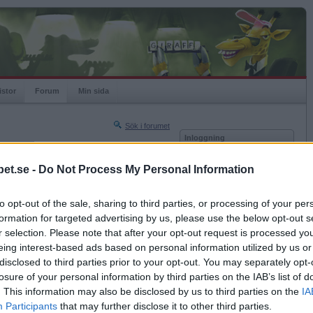
istor
Forum
Min sida
Sök i forumet
Inloggning
rneringar
Användare
et.se -
Do Not Process My Personal Information
Nästa sida »
Lösenord
Sista sidan »
to opt-out of the sale, sharing to third parties, or processing of your per
Kom ihåg mig
2018-10-17 23:27
formation for targeted advertising by us, please use the below opt-out s
Logga in
helgen för en tjuga..?
r selection. Please note that after your opt-out request is processed y
eing interest-based ads based on personal information utilized by us or
Glömt ditt lösenord?
..
Få ny aktiveringslänk
disclosed to third parties prior to your opt-out. You may separately opt-
losure of your personal information by third parties on the IAB’s list of
. This information may also be disclosed by us to third parties on the
IA
Betapet är gratis!
Participants
that may further disclose it to other third parties.