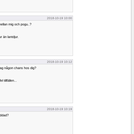
2018-10-19 10:00
ellan mig och pogu..?
r än lantdjur.
2018-10-19 10:12
 jag någon chans hos dig?
 tillfällen...
2018-10-19 10:19
ryddad?