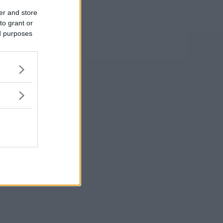
er and store
to grant or
ed purposes