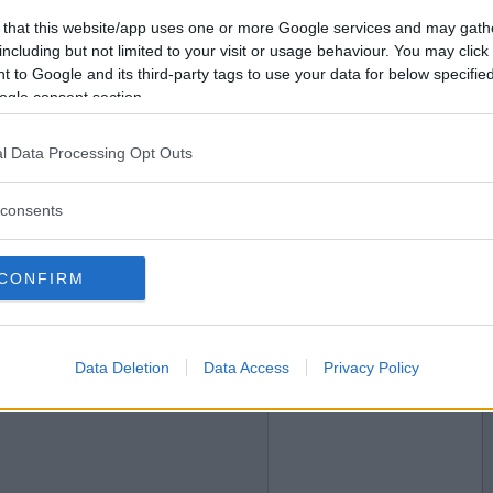
2018-10-18 07:10
Vill du bli
 that this website/app uses one or more Google services and may gath
medlem?
 hela 10 spänn på din dejt med Olausdotter hörde
including but not limited to your visit or usage behaviour. You may click 
 to Google and its third-party tags to use your data for below specifi
Skapa nytt konto
ogle consent section.
l Data Processing Opt Outs
2018-10-18 08:18
consents
 när du skippat gräddtårtan..?
ips.
CONFIRM
2018-10-18 08:47
Data Deletion
Data Access
Privacy Policy
m roa er med när ni ses ikväll? Chill och