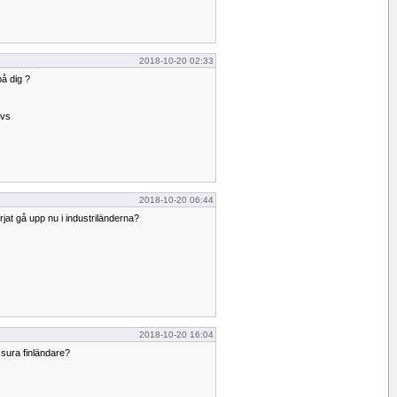
2018-10-20 02:33
på dig ?
övs
2018-10-20 06:44
örjat gå upp nu i industriländerna?
2018-10-20 16:04
sura finländare?