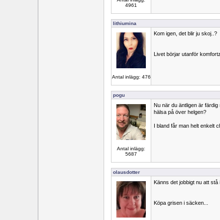
4961
lithiumina
Kom igen, det blir ju skoj..?
Livet börjar utanför komfor
Antal inlägg: 476
pogu
Nu när du äntligen är färd
hälsa på över helgen?
I bland får man helt enkelt 
Antal inlägg:
5687
olausdotter
Känns det jobbigt nu att stå
Köpa grisen i säcken...