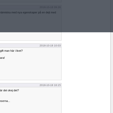
2018-10-18 09:26
ny människa med nya egenskaper på en dejt med
2018-10-18 10:03
ft man här i livet?
ara!
2018-10-18 16:15
..är det okej det?
serna...