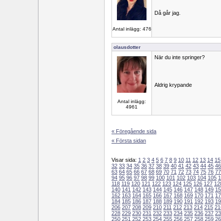
Då går jag.
Antal inlägg: 476
olausdotter
När du inte springer?
Aldrig krypande
Antal inlägg:
4961
« Föregående sida
« Första sidan
Visar sida:
1
2
3
4
5
6
7
8
9
10
11
12
13
14
15
32
33
34
35
36
37
38
39
40
41
42
43
44
45
46
63
64
65
66
67
68
69
70
71
72
73
74
75
76
77
94
95
96
97
98
99
100
101
102
103
104
105
1
118
119
120
121
122
123
124
125
126
127
12
140
141
142
143
144
145
146
147
148
149
15
162
163
164
165
166
167
168
169
170
171
17
184
185
186
187
188
189
190
191
192
193
19
206
207
208
209
210
211
212
213
214
215
21
228
229
230
231
232
233
234
235
236
237
23
250
251
252
253
254
255
256
257
258
259
26