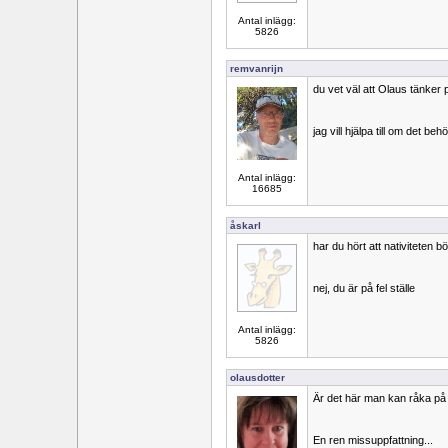
Antal inlägg:
5826
remvanrijn
du vet väl att Olaus tänker 
jag vill hjälpa till om det beh
Antal inlägg:
16685
åskarl
har du hört att nativiteten b
nej, du är på fel ställe
Antal inlägg:
5826
olausdotter
Är det här man kan råka på 
En ren missuppfattning...