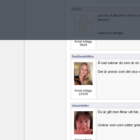
åskarl
och du skulle bli en helt 
beckis?
makt och pengar
Antal inlägg:
5826
SmålandsMira
Å vad saknar du som är en gi
Det är precis som det ska v
Antal inlägg:
22535
olausdotter
Du är gift men flirtar vilt här
Undrar vem som sätter grän
Antal inlägg: