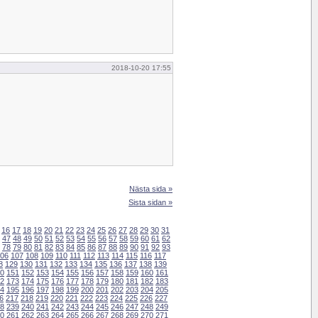
2018-10-20 17:55
Nästa sida »
Sista sidan »
16
17
18
19
20
21
22
23
24
25
26
27
28
29
30
31
47
48
49
50
51
52
53
54
55
56
57
58
59
60
61
62
78
79
80
81
82
83
84
85
86
87
88
89
90
91
92
93
06
107
108
109
110
111
112
113
114
115
116
117
8
129
130
131
132
133
134
135
136
137
138
139
0
151
152
153
154
155
156
157
158
159
160
161
2
173
174
175
176
177
178
179
180
181
182
183
4
195
196
197
198
199
200
201
202
203
204
205
6
217
218
219
220
221
222
223
224
225
226
227
8
239
240
241
242
243
244
245
246
247
248
249
0
261
262
263
264
265
266
267
268
269
270
271