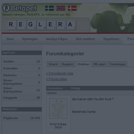
Senaste rullningen, ReGLERA, av minimorran gav 85p
Start
Spelregler
Vanliga frågor
Sök medlem
Topplistor
For
Spelrum
Forumkategorier
Giraffen
23
Snack
Support
Ordlekar
IRL-spel
Turneringar
Krokodilen
0
« Föregående sida
Elefanten
0
« Första sidan
Musen
0
Böjningslistan
Grisen
Användare
Inlägg
15
Böjningslistan
åskarl
Inloggade
38
äta kakan eller ha den kvar?
Mobilspel
titanernas kamp
Pågående
18 405
Antal inlägg:
5826