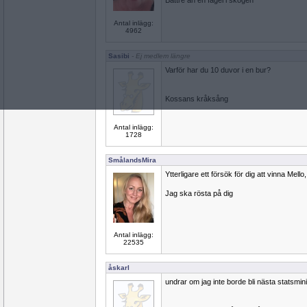
Bättre än en fågel i skogen
Antal inlägg:
4962
Sasibi
- Ej medlem längre
Varför har du 10 duvor i en bur?
Kossans kråksång
Antal inlägg:
1728
SmålandsMira
Ytterligare ett försök för dig att vinna Mello,
Jag ska rösta på dig
Antal inlägg:
22535
åskarl
undrar om jag inte borde bli nästa statsmin