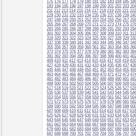
175
176
177
178
179
180
181
182
183
184
185
18
193
194
195
196
197
198
199
200
201
202
203
20
211
212
213
214
215
216
217
218
219
220
221
22
229
230
231
232
233
234
235
236
237
238
239
24
247
248
249
250
251
252
253
254
255
256
257
25
265
266
267
268
269
270
271
272
273
274
275
27
283
284
285
286
287
288
289
290
291
292
293
29
301
302
303
304
305
306
307
308
309
310
311
31
319
320
321
322
323
324
325
326
327
328
329
33
337
338
339
340
341
342
343
344
345
346
347
34
355
356
357
358
359
360
361
362
363
364
365
36
373
374
375
376
377
378
379
380
381
382
383
38
391
392
393
394
395
396
397
398
399
400
401
40
409
410
411
412
413
414
415
416
417
418
419
42
427
428
429
430
431
432
433
434
435
436
437
43
445
446
447
448
449
450
451
452
453
454
455
45
463
464
465
466
467
468
469
470
471
472
473
47
481
482
483
484
485
486
487
488
489
490
491
49
499
500
501
502
503
504
505
506
507
508
509
51
517
518
519
520
521
522
523
524
525
526
527
52
535
536
537
538
539
540
541
542
543
544
545
54
553
554
555
556
557
558
559
560
561
562
563
56
571
572
573
574
575
576
577
578
579
580
581
58
589
590
591
592
593
594
595
596
597
598
599
60
607
608
609
610
611
612
613
614
615
616
617
61
625
626
627
628
629
630
631
632
633
634
635
63
643
644
645
646
647
648
649
650
651
652
653
65
661
662
663
664
665
666
667
668
669
670
671
67
679
680
681
682
683
684
685
686
687
688
689
69
697
698
699
700
701
702
703
704
705
706
707
70