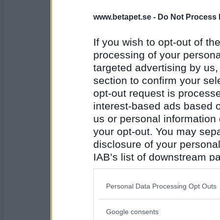
olausdotter
www.betapet.se -
Do Not Process 
Så du har provkört Åskarl?
If you wish to opt-out of the
Jaså minsann
processing of your personal
targeted advertising by us
Antal inlägg:
4962
section to confirm your sel
opt-out request is proces
åskarl
vinnaren fick visst lyfta bysten..?
interest-based ads based o
us or personal information d
nåt för välhängda damer
your opt-out. You may separ
disclosure of your personal
Antal inlägg:
5826
IAB’s list of downstream pa
SmålandsMira
also be disclosed by us to 
Minns att Sasibi beskrev sig som ”kall, torr
Downstream Participants
th
Du då Åsis?
Personal Data Processing Opt Outs
third parties.
Internet kraschar
Google consents
Please note that this web
Antal inlägg: