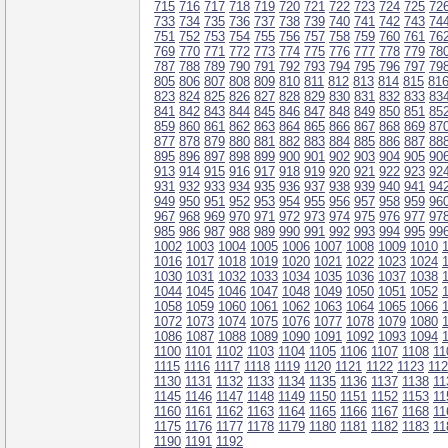
715
716
717
718
719
720
721
722
723
724
725
72
733
734
735
736
737
738
739
740
741
742
743
74
751
752
753
754
755
756
757
758
759
760
761
76
769
770
771
772
773
774
775
776
777
778
779
78
787
788
789
790
791
792
793
794
795
796
797
79
805
806
807
808
809
810
811
812
813
814
815
81
823
824
825
826
827
828
829
830
831
832
833
83
841
842
843
844
845
846
847
848
849
850
851
85
859
860
861
862
863
864
865
866
867
868
869
87
877
878
879
880
881
882
883
884
885
886
887
88
895
896
897
898
899
900
901
902
903
904
905
90
913
914
915
916
917
918
919
920
921
922
923
92
931
932
933
934
935
936
937
938
939
940
941
94
949
950
951
952
953
954
955
956
957
958
959
96
967
968
969
970
971
972
973
974
975
976
977
97
985
986
987
988
989
990
991
992
993
994
995
99
1002
1003
1004
1005
1006
1007
1008
1009
1010
1016
1017
1018
1019
1020
1021
1022
1023
1024
1030
1031
1032
1033
1034
1035
1036
1037
1038
1044
1045
1046
1047
1048
1049
1050
1051
1052
1058
1059
1060
1061
1062
1063
1064
1065
1066
1072
1073
1074
1075
1076
1077
1078
1079
1080
1086
1087
1088
1089
1090
1091
1092
1093
1094
1100
1101
1102
1103
1104
1105
1106
1107
1108
11
1115
1116
1117
1118
1119
1120
1121
1122
1123
11
1130
1131
1132
1133
1134
1135
1136
1137
1138
11
1145
1146
1147
1148
1149
1150
1151
1152
1153
11
1160
1161
1162
1163
1164
1165
1166
1167
1168
11
1175
1176
1177
1178
1179
1180
1181
1182
1183
11
1190
1191
1192