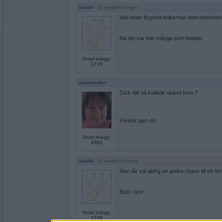
Sasibi
- Ej medlem längre
Vad heter flygmekanikernas instruktionsb
Nä det var inte många som fattade
Antal inlägg:
1728
olausdotter
Gick ditt så kallade skämt hem ?
Försök igen du
Antal inlägg:
4962
Sasibi
- Ej medlem längre
Man får väl aldrig en andra chans tlll ett fö
Bäst i test
Antal inlägg:
1728