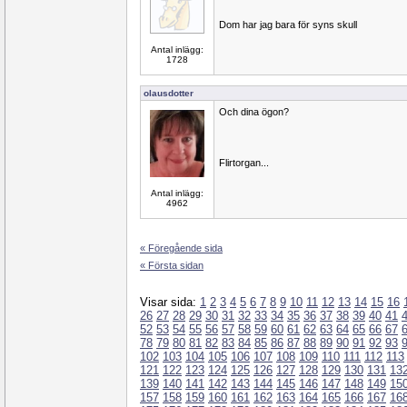
Dom har jag bara för syns skull
Antal inlägg:
1728
olausdotter
Och dina ögon?
Flirtorgan...
Antal inlägg:
4962
« Föregående sida
« Första sidan
Visar sida:
1
2
3
4
5
6
7
8
9
10
11
12
13
14
15
16
26
27
28
29
30
31
32
33
34
35
36
37
38
39
40
41
52
53
54
55
56
57
58
59
60
61
62
63
64
65
66
67
78
79
80
81
82
83
84
85
86
87
88
89
90
91
92
93
102
103
104
105
106
107
108
109
110
111
112
113
121
122
123
124
125
126
127
128
129
130
131
13
139
140
141
142
143
144
145
146
147
148
149
15
157
158
159
160
161
162
163
164
165
166
167
16