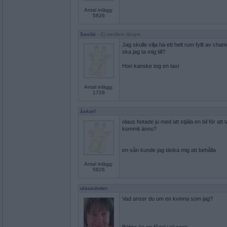
Antal inlägg:
5826
Sasibi
- Ej medlem längre
Jag skulle vilja ha ett helt rum fyllt av ch
ska jag ta mig till?
Hon kanske tog en taxi
Antal inlägg:
1728
åskarl
olaus hotade ju med att stjäla en bil för att t
kommit ännu?
en sån kunde jag tänka mig att behålla
Antal inlägg:
5826
olausdotter
Vad anser du om en kvinna som jag?