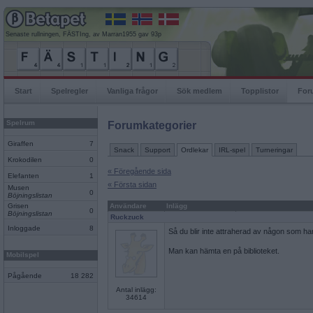
Senaste rullningen, FÄSTIng, av Marran1955 gav 93p
Start
Spelregler
Vanliga frågor
Sök medlem
Topplistor
For
Spelrum
Forumkategorier
Giraffen
7
Snack
Support
Ordlekar
IRL-spel
Turneringar
Krokodilen
0
« Föregående sida
Elefanten
1
« Första sidan
Musen
0
Böjningslistan
Grisen
Användare
Inlägg
0
Böjningslistan
Ruckzuck
Inloggade
8
Så du blir inte attraherad av någon som ha
Man kan hämta en på biblioteket.
Mobilspel
Pågående
18 282
Antal inlägg:
34614