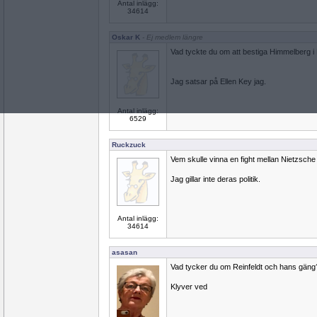
Antal inlägg:
34614
Oskar K
- Ej medlem längre
Vad tyckte du om att bestiga Himmelberg 
Jag satsar på Ellen Key jag.
Antal inlägg:
6529
Ruckzuck
Vem skulle vinna en fight mellan Nietzsche
Jag gillar inte deras politik.
Antal inlägg:
34614
asasan
Vad tycker du om Reinfeldt och hans gäng
Klyver ved