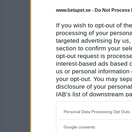
elaa
www.betapet.se -
Do Not Process 
Har du ont i ryggen fortfarande efter en k
Jag har tagit det beslutet
If you wish to opt-out of the
processing of your personal
Antal inlägg:
targeted advertising by us
15624
section to confirm your sel
asasan
opt-out request is proces
Lever du på bananer?
interest-based ads based o
En diskmaskin!
us or personal information d
your opt-out. You may separ
Antal inlägg:
disclosure of your personal
2422
IAB’s list of downstream pa
Ruckzuck
also be disclosed by us to 
Vad är bättre än ett kassaskåp att förvara
Downstream Participants
th
Släpp fångarne loss!
Personal Data Processing Opt Outs
third parties.
Google consents
Antal inlägg:
Please note that this web
34614