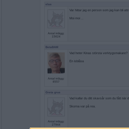
elaa
Var hittar jag en person som jag kan bli at
Moi moi ...
Antal inlägg:
15624
BetaBAM
Vad heter Kinas största verktygsmakare?
En isblåsa
Antal inlägg:
8557
Greta grus
Vad kallar du ditt skavsår som du fått när 
Skorna var på rea.
Antal inlägg:
27944