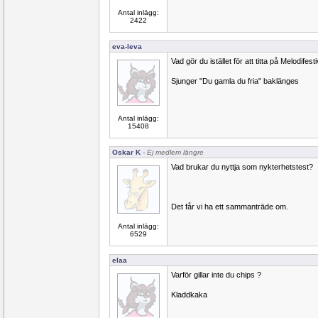
Antal inlägg:
2422
eva-leva
Vad gör du istället för att titta på Melodifest
Sjunger "Du gamla du fria" baklänges
Antal inlägg:
15408
Oskar K
- Ej medlem längre
Vad brukar du nyttja som nykterhetstest?
Det får vi ha ett sammanträde om.
Antal inlägg:
6529
elaa
Varför gillar inte du chips ?
Kladdkaka