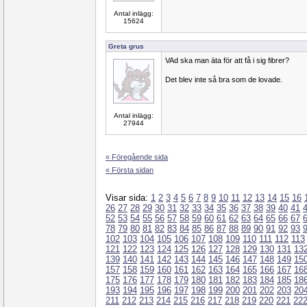
Antal inlägg:
15624
Greta grus
VAd ska man äta för att få i sig fibrer?
Det blev inte så bra som de lovade.
Antal inlägg:
27944
« Föregående sida
« Första sidan
Visar sida:
1
2
3
4
5
6
7
8
9
10
11
12
13
14
15
16
26
27
28
29
30
31
32
33
34
35
36
37
38
39
40
41
52
53
54
55
56
57
58
59
60
61
62
63
64
65
66
67
78
79
80
81
82
83
84
85
86
87
88
89
90
91
92
93
102
103
104
105
106
107
108
109
110
111
112
113
121
122
123
124
125
126
127
128
129
130
131
13
139
140
141
142
143
144
145
146
147
148
149
15
157
158
159
160
161
162
163
164
165
166
167
16
175
176
177
178
179
180
181
182
183
184
185
18
193
194
195
196
197
198
199
200
201
202
203
20
211
212
213
214
215
216
217
218
219
220
221
22