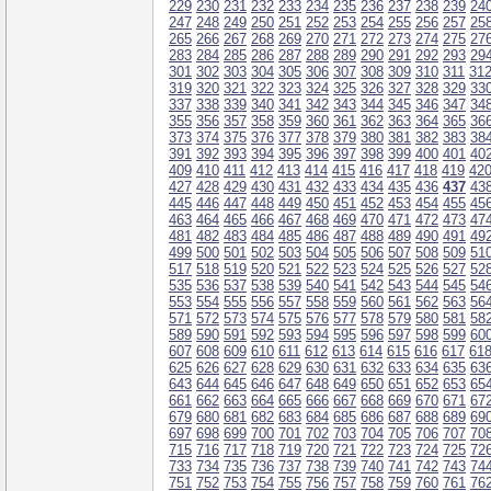
229
230
231
232
233
234
235
236
237
238
239
24
247
248
249
250
251
252
253
254
255
256
257
25
265
266
267
268
269
270
271
272
273
274
275
27
283
284
285
286
287
288
289
290
291
292
293
29
301
302
303
304
305
306
307
308
309
310
311
31
319
320
321
322
323
324
325
326
327
328
329
33
337
338
339
340
341
342
343
344
345
346
347
34
355
356
357
358
359
360
361
362
363
364
365
36
373
374
375
376
377
378
379
380
381
382
383
38
391
392
393
394
395
396
397
398
399
400
401
40
409
410
411
412
413
414
415
416
417
418
419
42
427
428
429
430
431
432
433
434
435
436
437
43
445
446
447
448
449
450
451
452
453
454
455
45
463
464
465
466
467
468
469
470
471
472
473
47
481
482
483
484
485
486
487
488
489
490
491
49
499
500
501
502
503
504
505
506
507
508
509
51
517
518
519
520
521
522
523
524
525
526
527
52
535
536
537
538
539
540
541
542
543
544
545
54
553
554
555
556
557
558
559
560
561
562
563
56
571
572
573
574
575
576
577
578
579
580
581
58
589
590
591
592
593
594
595
596
597
598
599
60
607
608
609
610
611
612
613
614
615
616
617
61
625
626
627
628
629
630
631
632
633
634
635
63
643
644
645
646
647
648
649
650
651
652
653
65
661
662
663
664
665
666
667
668
669
670
671
67
679
680
681
682
683
684
685
686
687
688
689
69
697
698
699
700
701
702
703
704
705
706
707
70
715
716
717
718
719
720
721
722
723
724
725
72
733
734
735
736
737
738
739
740
741
742
743
74
751
752
753
754
755
756
757
758
759
760
761
76