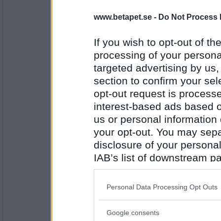
Sotfinger
www.betapet.se -
Do Not Process 
Hur gick det när du skulle laga elskåpet?
Jag slapp gipsas i alla fall
If you wish to opt-out of the
processing of your personal
Antal inlägg:
targeted advertising by us
22361
section to confirm your sel
remvanrijn
opt-out request is proces
fick dem amputera ditt ena ben efter kras
interest-based ads based o
us or personal information d
vi kan ju stämma doktorn på skadestånd
your opt-out. You may separ
Antal inlägg:
disclosure of your personal
16685
IAB’s list of downstream pa
Sotfinger
also be disclosed by us to 
Det blir svårt att klara ekonomin när man ä
Downstream Participants
th
bra tips på vad man kan göra?
Personal Data Processing Opt Outs
third parties.
Stämma blod vore bra att kunna.
Google consents
Antal inlägg:
Please note that this web
22361