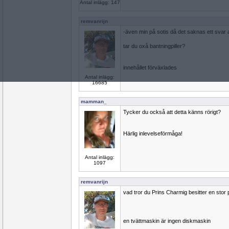
Antal inlägg: 147
remvanrijn
-även min på sotis då det saknas ett svar
tar du oxå bantningpiller?
innehållet förväxlades
Antal inlägg:
16685
mamman_
Tycker du också att detta känns rörigt?
Härlig inlevelseförmåga!
Antal inlägg:
1097
remvanrijn
vad tror du Prins Charmig besitter en stor 
en tvättmaskin är ingen diskmaskin