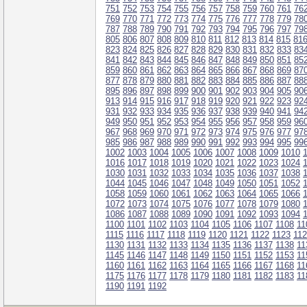
751
752
753
754
755
756
757
758
759
760
761
76
769
770
771
772
773
774
775
776
777
778
779
78
787
788
789
790
791
792
793
794
795
796
797
79
805
806
807
808
809
810
811
812
813
814
815
81
823
824
825
826
827
828
829
830
831
832
833
83
841
842
843
844
845
846
847
848
849
850
851
85
859
860
861
862
863
864
865
866
867
868
869
87
877
878
879
880
881
882
883
884
885
886
887
88
895
896
897
898
899
900
901
902
903
904
905
90
913
914
915
916
917
918
919
920
921
922
923
92
931
932
933
934
935
936
937
938
939
940
941
94
949
950
951
952
953
954
955
956
957
958
959
96
967
968
969
970
971
972
973
974
975
976
977
97
985
986
987
988
989
990
991
992
993
994
995
99
1002
1003
1004
1005
1006
1007
1008
1009
1010
1016
1017
1018
1019
1020
1021
1022
1023
1024
1030
1031
1032
1033
1034
1035
1036
1037
1038
1044
1045
1046
1047
1048
1049
1050
1051
1052
1058
1059
1060
1061
1062
1063
1064
1065
1066
1072
1073
1074
1075
1076
1077
1078
1079
1080
1086
1087
1088
1089
1090
1091
1092
1093
1094
1100
1101
1102
1103
1104
1105
1106
1107
1108
11
1115
1116
1117
1118
1119
1120
1121
1122
1123
11
1130
1131
1132
1133
1134
1135
1136
1137
1138
11
1145
1146
1147
1148
1149
1150
1151
1152
1153
11
1160
1161
1162
1163
1164
1165
1166
1167
1168
11
1175
1176
1177
1178
1179
1180
1181
1182
1183
11
1190
1191
1192