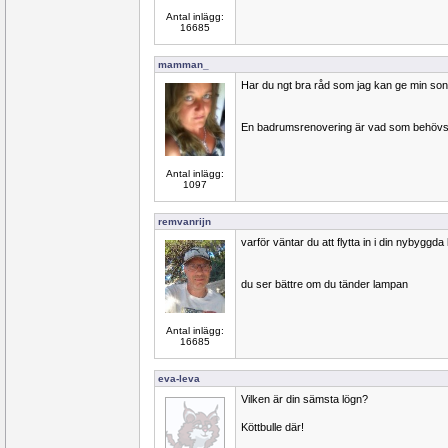
Antal inlägg:
16685
mamman_
Har du ngt bra råd som jag kan ge min son
En badrumsrenovering är vad som behövs
Antal inlägg:
1097
remvanrijn
varför väntar du att flytta in i din nybyggda
du ser bättre om du tänder lampan
Antal inlägg:
16685
eva-leva
Vilken är din sämsta lögn?
Köttbulle där!