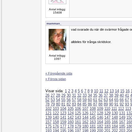
Antal inlägg:
15408
mamman_
vad svarade du när din svärmor frågade o
alldeles för trånga skridskor.
Antal inlägg:
1097
« Föregående sida
« Första sidan
Visar sida:
1
2
3
4
5
6
7
8
9
10
11
12
13
14
15
16
26
27
28
29
30
31
32
33
34
35
36
37
38
39
40
41
52
53
54
55
56
57
58
59
60
61
62
63
64
65
66
67
78
79
80
81
82
83
84
85
86
87
88
89
90
91
92
93
102
103
104
105
106
107
108
109
110
111
112
113
121
122
123
124
125
126
127
128
129
130
131
13
139
140
141
142
143
144
145
146
147
148
149
15
157
158
159
160
161
162
163
164
165
166
167
16
175
176
177
178
179
180
181
182
183
184
185
18
193
194
195
196
197
198
199
200
201
202
203
20