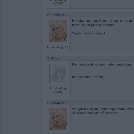
Antal inlägg:
16685
PrinsCharmig
Hur ofta sitter jag på en stol i ett rosa rum
barns olyckliga dagisfröknar?
Snälla, bara en gång till.
Antal inlägg: 147
Sotfinger
Men vad sa de förstummade dagisfröknarna
bafucin funkar för mig
Antal inlägg:
22361
PrinsCharmig
Vad gör du när du känner dig ensam och ha
skrikande magister på axlarna?