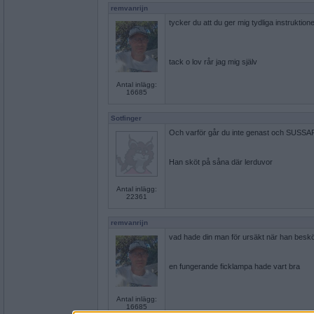
remvanrijn
tycker du att du ger mig tydliga instruktion
tack o lov rår jag mig själv
Antal inlägg:
16685
Sotfinger
Och varför går du inte genast och SUSSAR
Han sköt på såna där lerduvor
Antal inlägg:
22361
remvanrijn
vad hade din man för ursäkt när han besköt
en fungerande ficklampa hade vart bra
Antal inlägg:
16685