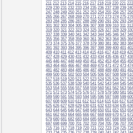
211
212
213
214
215
216
217
218
219
220
221
22
229
230
231
232
233
234
235
236
237
238
239
24
247
248
249
250
251
252
253
254
255
256
257
25
265
266
267
268
269
270
271
272
273
274
275
27
283
284
285
286
287
288
289
290
291
292
293
29
301
302
303
304
305
306
307
308
309
310
311
31
319
320
321
322
323
324
325
326
327
328
329
33
337
338
339
340
341
342
343
344
345
346
347
34
355
356
357
358
359
360
361
362
363
364
365
36
373
374
375
376
377
378
379
380
381
382
383
38
391
392
393
394
395
396
397
398
399
400
401
40
409
410
411
412
413
414
415
416
417
418
419
42
427
428
429
430
431
432
433
434
435
436
437
43
445
446
447
448
449
450
451
452
453
454
455
45
463
464
465
466
467
468
469
470
471
472
473
47
481
482
483
484
485
486
487
488
489
490
491
49
499
500
501
502
503
504
505
506
507
508
509
51
517
518
519
520
521
522
523
524
525
526
527
52
535
536
537
538
539
540
541
542
543
544
545
54
553
554
555
556
557
558
559
560
561
562
563
56
571
572
573
574
575
576
577
578
579
580
581
58
589
590
591
592
593
594
595
596
597
598
599
60
607
608
609
610
611
612
613
614
615
616
617
61
625
626
627
628
629
630
631
632
633
634
635
63
643
644
645
646
647
648
649
650
651
652
653
65
661
662
663
664
665
666
667
668
669
670
671
67
679
680
681
682
683
684
685
686
687
688
689
69
697
698
699
700
701
702
703
704
705
706
707
70
715
716
717
718
719
720
721
722
723
724
725
72
733
734
735
736
737
738
739
740
741
742
743
74