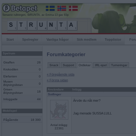
Senaste rullningen, StRUNTA, av Emma-13 gav 83p
Start
Spelregler
Vanliga frågor
Sök medlem
Topplistor
For
Spelrum
Forumkategorier
Giraffen
26
Snack
Support
Ordlekar
IRL-spel
Turneringar
Krokodilen
0
« Föregående sida
Elefanten
0
« Första sidan
Musen
0
Böjningslistan
Grisen
Användare
Inlägg
18
Böjningslistan
Sotfinger
Inloggade
44
Ärvde du nåt mer?
Mobilspel
Jag menade SUSSA LULL
Pågående
18 390
Antal inlägg:
22361