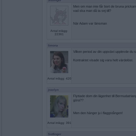
Sotfinger
Men om man inte får bort de bruna prickar
vad ska man då ta sej till?
När Adam var länsman
Antal inlägg:
22361
limona
Vilken period av din uppväxt upplevde du 
Kontraktet visade sig vara helt värdelöst.
Antal inlägg: 420
jozelyn
Flyttade dom din lägenhet till Bermudatria
göra??
Men den hänger ju i flaggstången!
Antal inlägg: 391
Sotfinger