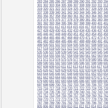
283
284
285
286
287
288
289
290
291
292
293
29
301
302
303
304
305
306
307
308
309
310
311
31
319
320
321
322
323
324
325
326
327
328
329
33
337
338
339
340
341
342
343
344
345
346
347
34
355
356
357
358
359
360
361
362
363
364
365
36
373
374
375
376
377
378
379
380
381
382
383
38
391
392
393
394
395
396
397
398
399
400
401
40
409
410
411
412
413
414
415
416
417
418
419
42
427
428
429
430
431
432
433
434
435
436
437
43
445
446
447
448
449
450
451
452
453
454
455
45
463
464
465
466
467
468
469
470
471
472
473
47
481
482
483
484
485
486
487
488
489
490
491
49
499
500
501
502
503
504
505
506
507
508
509
51
517
518
519
520
521
522
523
524
525
526
527
52
535
536
537
538
539
540
541
542
543
544
545
54
553
554
555
556
557
558
559
560
561
562
563
56
571
572
573
574
575
576
577
578
579
580
581
58
589
590
591
592
593
594
595
596
597
598
599
60
607
608
609
610
611
612
613
614
615
616
617
61
625
626
627
628
629
630
631
632
633
634
635
63
643
644
645
646
647
648
649
650
651
652
653
65
661
662
663
664
665
666
667
668
669
670
671
67
679
680
681
682
683
684
685
686
687
688
689
69
697
698
699
700
701
702
703
704
705
706
707
70
715
716
717
718
719
720
721
722
723
724
725
72
733
734
735
736
737
738
739
740
741
742
743
74
751
752
753
754
755
756
757
758
759
760
761
76
769
770
771
772
773
774
775
776
777
778
779
78
787
788
789
790
791
792
793
794
795
796
797
79
805
806
807
808
809
810
811
812
813
814
815
81