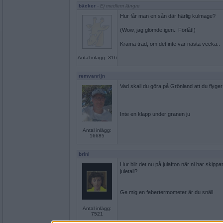
bäcker
- Ej medlem längre
Hur får man en sån där härlig kulmage?
(Wow, jag glömde igen.. Förlåt!)
Krama träd, om det inte var nästa vecka..
Antal inlägg: 316
remvanrijn
Vad skall du göra på Grönland att du flyger
Inte en klapp under granen ju
Antal inlägg:
16685
brini
Hur blir det nu på julafton när ni har skippa
juletall?
Ge mig en febertermometer är du snäll
Antal inlägg:
7521