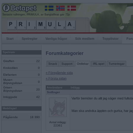
Senaste rullningen, PRiMULA, av BanglaMeat gav 72p
Start
Spelregler
Vanliga frågor
Sök medlem
Topplistor
For
Spelrum
Forumkategorier
Giraffen
22
Snack
Support
Ordlekar
IRL-spel
Turneringar
Krokodilen
0
« Föregående sida
Elefanten
0
« Första sidan
Musen
0
Böjningslistan
Grisen
Användare
Inlägg
20
Böjningslistan
Sotfinger
Inloggade
42
Varför bemöter du allt jag säger med fullst
Mobilspel
Man ska undvika äpplen och gurka, har jag
Pågående
18 390
Antal inlägg:
22361