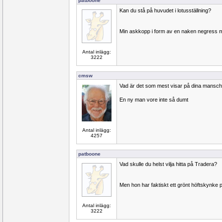
patboone
Kan du stå på huvudet i lotusställning?
Min askkopp i form av en naken negress 
Antal inlägg:
3222
cmsw
Vad är det som mest visar på dina mansch
En ny man vore inte så dumt
Antal inlägg:
4257
patboone
Vad skulle du helst vilja hitta på Tradera?
Men hon har faktiskt ett grönt höftskynke p
Antal inlägg:
3222