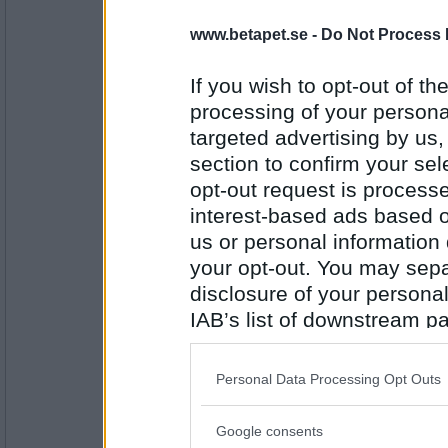
remvanrijn
www.betapet.se -
Do Not Process 
hur tänker du kolla om julsteken har nått r
If you wish to opt-out of the
ett hårt paket som var tomt
processing of your personal
Antal inlägg:
targeted advertising by us
16685
section to confirm your sel
bäcker
- Ej medlem längre
opt-out request is proces
Hur skulle du illustrera dig själv?
interest-based ads based o
us or personal information d
Katrinplommon är rena dynamiten!
your opt-out. You may separ
Antal inlägg: 316
disclosure of your personal
IAB’s list of downstream pa
Sotfinger
Vad är det för små bruna prickar över he
also be disclosed by us to 
Downstream Participants
th
Personal Data Processing Opt Outs
Olivolja blandat med smör, och så vitlök
third parties.
Antal inlägg:
22361
Google consents
Please note that this web