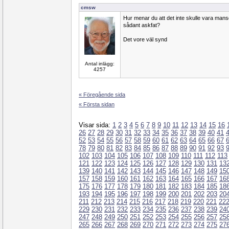
cmsw
Hur menar du att det inte skulle vara man
sådant askfat?
Det vore väl synd
Antal inlägg:
4257
« Föregående sida
« Första sidan
Visar sida:
1
2
3
4
5
6
7
8
9
10
11
12
13
14
15
16
26
27
28
29
30
31
32
33
34
35
36
37
38
39
40
41
52
53
54
55
56
57
58
59
60
61
62
63
64
65
66
67
78
79
80
81
82
83
84
85
86
87
88
89
90
91
92
93
102
103
104
105
106
107
108
109
110
111
112
113
121
122
123
124
125
126
127
128
129
130
131
13
139
140
141
142
143
144
145
146
147
148
149
15
157
158
159
160
161
162
163
164
165
166
167
16
175
176
177
178
179
180
181
182
183
184
185
18
193
194
195
196
197
198
199
200
201
202
203
20
211
212
213
214
215
216
217
218
219
220
221
22
229
230
231
232
233
234
235
236
237
238
239
24
247
248
249
250
251
252
253
254
255
256
257
25
265
266
267
268
269
270
271
272
273
274
275
27