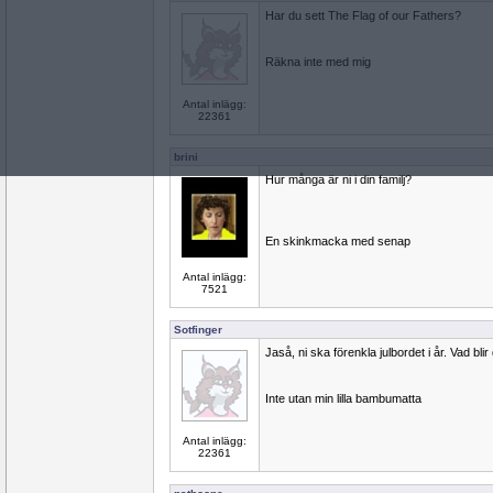
Har du sett The Flag of our Fathers?
Räkna inte med mig
Antal inlägg:
22361
brini
Hur många är ni i din familj?
En skinkmacka med senap
Antal inlägg:
7521
Sotfinger
Jaså, ni ska förenkla julbordet i år. Vad blir
Inte utan min lilla bambumatta
Antal inlägg:
22361