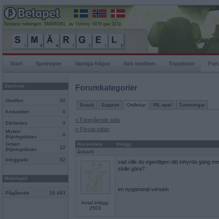
Senaste rullningen, SMÄRGEL, av Tommy 1979 gav 117p
Start
Spelregler
Vanliga frågor
Sök medlem
Topplistor
For
Spelrum
Forumkategorier
Giraffen
30
Snack
Support
Ordlekar
IRL-spel
Turneringar
Krokodilen
0
« Föregående sida
Elefanten
0
« Första sidan
Musen
0
Böjningslistan
Grisen
Användare
Inlägg
22
Böjningslistan
åskarll
Inloggade
52
vad ville du egentligen ditt inhyrda gäng me
slulle göra?
Mobilspel
en nygammal version
Pågående
18 463
Antal inlägg:
2503