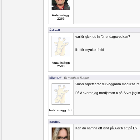
Antal inlägg:
2266
åskarll
varför gick du in för endagsveckan?
lite för mycket fritid
Antal inlägg:
2503
Mjuktuff
- Ej medlem längre
Varför tapetserar du väggarna med icas re
På A svarar jag nordjemen o på B vet jag in
Antal inlägg: 658
sasibi2
Kan du nämna ett land på A och ett på B?