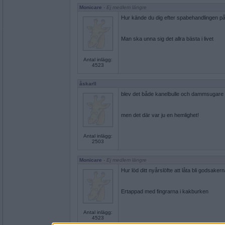
Monicare
- Ej medlem längre
Hur kände du dig efter spabehandlingen p
Man ska unna sig det allra bästa i livet
Antal inlägg:
4523
åskarll
blev det både kanelbulle och dammsugare til
men det där var ju en hemlighet!
Antal inlägg:
2503
Monicare
- Ej medlem längre
Hur löd ditt nyårslöfte att låta bli godsaker
Ertappad med fingrarna i kakburken
Antal inlägg:
4523