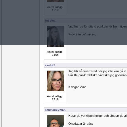
Antal inlägg:
1719
Tessica
Vad har du för stånd punkt in för fram tiden
Pröv å ta de' me' ro.
Antal inlägg:
2455
sasibi2
Jag blir så frustrerad när jag inte kan gå i
Får lite panik faktiskt. Vad ska jag gööör
3 dagar kvar
Antal inlägg:
1719
bobmarleyman
Hatar du verkligen helger och längtar du allti
Onsdagar är bäst