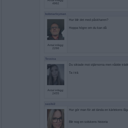
Antal inlägg:
4962
bobmarleyman
Hur blir det med påskharen?
Hoppa högre om du kan då
Antal inlägg:
2266
Tessica
Du siktade mot stjärnorna men nådde träd
Ta i trä
Antal inlägg:
2455
sasibi2
Hur gör man för att tända en kärlekens lå
Blir nog en solskens historia