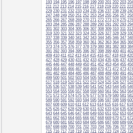
193
194
195
196
197
198
199
200
201
202
203
20
211
212
213
214
215
216
217
218
219
220
221
22
229
230
231
232
233
234
235
236
237
238
239
24
247
248
249
250
251
252
253
254
255
256
257
25
265
266
267
268
269
270
271
272
273
274
275
27
283
284
285
286
287
288
289
290
291
292
293
29
301
302
303
304
305
306
307
308
309
310
311
31
319
320
321
322
323
324
325
326
327
328
329
33
337
338
339
340
341
342
343
344
345
346
347
34
355
356
357
358
359
360
361
362
363
364
365
36
373
374
375
376
377
378
379
380
381
382
383
38
391
392
393
394
395
396
397
398
399
400
401
40
409
410
411
412
413
414
415
416
417
418
419
42
427
428
429
430
431
432
433
434
435
436
437
43
445
446
447
448
449
450
451
452
453
454
455
45
463
464
465
466
467
468
469
470
471
472
473
47
481
482
483
484
485
486
487
488
489
490
491
49
499
500
501
502
503
504
505
506
507
508
509
51
517
518
519
520
521
522
523
524
525
526
527
52
535
536
537
538
539
540
541
542
543
544
545
54
553
554
555
556
557
558
559
560
561
562
563
56
571
572
573
574
575
576
577
578
579
580
581
58
589
590
591
592
593
594
595
596
597
598
599
60
607
608
609
610
611
612
613
614
615
616
617
61
625
626
627
628
629
630
631
632
633
634
635
63
643
644
645
646
647
648
649
650
651
652
653
65
661
662
663
664
665
666
667
668
669
670
671
67
679
680
681
682
683
684
685
686
687
688
689
69
697
698
699
700
701
702
703
704
705
706
707
70
715
716
717
718
719
720
721
722
723
724
725
72