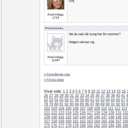
V75
Antal inlägg:
1719
Prärieklocka
Vet du vad vår kung har för nummer?
Helgen närmar sig
Antal inlägg:
11487
« Föregående sida
« Första sidan
Visar sida:
1
2
3
4
5
6
7
8
9
10
11
12
13
14
15
16
26
27
28
29
30
31
32
33
34
35
36
37
38
39
40
41
52
53
54
55
56
57
58
59
60
61
62
63
64
65
66
67
78
79
80
81
82
83
84
85
86
87
88
89
90
91
92
93
102
103
104
105
106
107
108
109
110
111
112
113
121
122
123
124
125
126
127
128
129
130
131
13
139
140
141
142
143
144
145
146
147
148
149
15
157
158
159
160
161
162
163
164
165
166
167
16
175
176
177
178
179
180
181
182
183
184
185
18