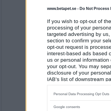
åskarll
www.betapet.se -
Do Not Process 
meeen, vad håller du på med..?!!
If you wish to opt-out of the
mer kakor åt folket!
processing of your personal
Antal inlägg:
targeted advertising by us
2503
section to confirm your sel
Prärieklocka
opt-out request is proces
Vad ropar du när du tröttnat på vitlök och 
interest-based ads based o
En enorm publik
us or personal information d
your opt-out. You may separ
Antal inlägg:
11487
disclosure of your personal
IAB’s list of downstream pa
bobmarleyman
also be disclosed by us to 
Vad var din högsta önskan inför besöket p
Downstream Participants
th
Besöket blev inställt
Personal Data Processing Opt Outs
third parties.
Google consents
Antal inlägg:
Please note that this web
2266