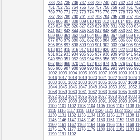
733
734
735
736
737
738
739
740
741
742
743
74
751
752
753
754
755
756
757
758
759
760
761
76
769
770
771
772
773
774
775
776
777
778
779
78
787
788
789
790
791
792
793
794
795
796
797
79
805
806
807
808
809
810
811
812
813
814
815
81
823
824
825
826
827
828
829
830
831
832
833
83
841
842
843
844
845
846
847
848
849
850
851
85
859
860
861
862
863
864
865
866
867
868
869
87
877
878
879
880
881
882
883
884
885
886
887
88
895
896
897
898
899
900
901
902
903
904
905
90
913
914
915
916
917
918
919
920
921
922
923
92
931
932
933
934
935
936
937
938
939
940
941
94
949
950
951
952
953
954
955
956
957
958
959
96
967
968
969
970
971
972
973
974
975
976
977
97
985
986
987
988
989
990
991
992
993
994
995
99
1002
1003
1004
1005
1006
1007
1008
1009
1010
1016
1017
1018
1019
1020
1021
1022
1023
1024
1030
1031
1032
1033
1034
1035
1036
1037
1038
1044
1045
1046
1047
1048
1049
1050
1051
1052
1058
1059
1060
1061
1062
1063
1064
1065
1066
1072
1073
1074
1075
1076
1077
1078
1079
1080
1086
1087
1088
1089
1090
1091
1092
1093
1094
1100
1101
1102
1103
1104
1105
1106
1107
1108
11
1115
1116
1117
1118
1119
1120
1121
1122
1123
11
1130
1131
1132
1133
1134
1135
1136
1137
1138
11
1145
1146
1147
1148
1149
1150
1151
1152
1153
11
1160
1161
1162
1163
1164
1165
1166
1167
1168
11
1175
1176
1177
1178
1179
1180
1181
1182
1183
11
1190
1191
1192