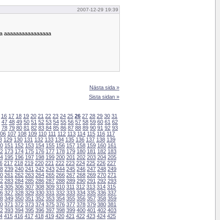
2007-12-29 19:39
aa aaaaaaaaaaaaaaaa
Nästa sida »
Sista sidan »
16
17
18
19
20
21
22
23
24
25
26
27
28
29
30
31
47
48
49
50
51
52
53
54
55
56
57
58
59
60
61
62
78
79
80
81
82
83
84
85
86
87
88
89
90
91
92
93
06
107
108
109
110
111
112
113
114
115
116
117
8
129
130
131
132
133
134
135
136
137
138
139
0
151
152
153
154
155
156
157
158
159
160
161
2
173
174
175
176
177
178
179
180
181
182
183
4
195
196
197
198
199
200
201
202
203
204
205
6
217
218
219
220
221
222
223
224
225
226
227
8
239
240
241
242
243
244
245
246
247
248
249
0
261
262
263
264
265
266
267
268
269
270
271
2
283
284
285
286
287
288
289
290
291
292
293
4
305
306
307
308
309
310
311
312
313
314
315
6
327
328
329
330
331
332
333
334
335
336
337
8
349
350
351
352
353
354
355
356
357
358
359
0
371
372
373
374
375
376
377
378
379
380
381
2
393
394
395
396
397
398
399
400
401
402
403
4
415
416
417
418
419
420
421
422
423
424
425