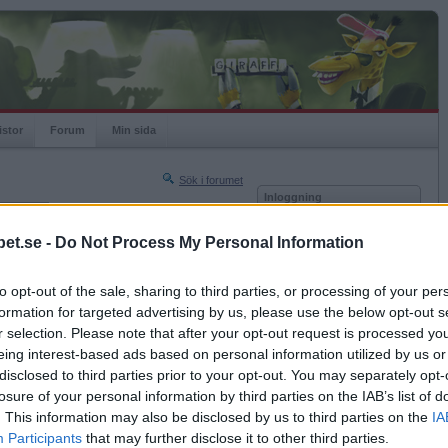
istor
Forum
Min sida
Sök i forumet
Inloggning
rneringar
Användare
et.se -
Do Not Process My Personal Information
Nästa sida »
Lösenord
Sista sidan »
to opt-out of the sale, sharing to third parties, or processing of your per
Kom ihåg mig
2007-12-09 23:14
formation for targeted advertising by us, please use the below opt-out s
Logga in
vad som menas med "Goddag yxskaft"?
r selection. Please note that after your opt-out request is processed y
eing interest-based ads based on personal information utilized by us or
Glömt ditt lösenord?
Få ny aktiveringslänk
disclosed to third parties prior to your opt-out. You may separately opt-
losure of your personal information by third parties on the IAB’s list of
. This information may also be disclosed by us to third parties on the
IA
Betapet är gratis!
Participants
that may further disclose it to other third parties.