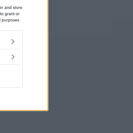
er and store
to grant or
ed purposes