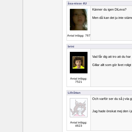
åsa-nisse 4U
Känner du igen DiLeva?
Men då kan det ju inte stämm
Antal inlägg: 767
brini
Vad får dig att tro att du har
Gillar allt som gör livet roligt
Antal inlägg:
7521
Lillråttan
Och varför ser du så j-vla g
Jag hade önskat mej den i j
Antal inlägg:
4623