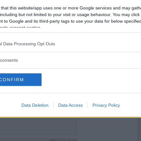
2007-12-09 23:41
Vill du bli
 that this website/app uses one or more Google services and may gath
pysslar med...vad står SM för?
medlem?
including but not limited to your visit or usage behaviour. You may click 
 to Google and its third-party tags to use your data for below specifi
Skapa nytt konto
ogle consent section.
l Data Processing Opt Outs
2007-12-10 00:34
rna har döpt om Bengalis huvudstad till
consents
CONFIRM
2007-12-10 17:31
ng?
Data Deletion
Data Access
Privacy Policy
te!
2007-12-10 20:42