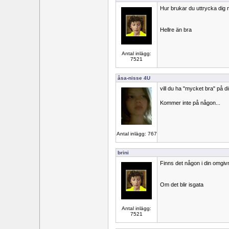
Hur brukar du uttrycka dig 
Hellre än bra
Antal inlägg:
7521
åsa-nisse 4U
vill du ha "mycket bra" på d
Kommer inte på någon...
Antal inlägg: 767
brini
Finns det någon i din omgiv
Om det blir isgata
Antal inlägg:
7521