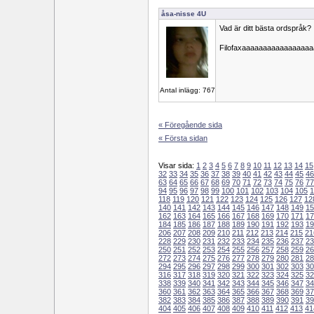
åsa-nisse 4U
Vad är ditt bästa ordspråk?
Filofaxaaaaaaaaaaaaaaaa
Antal inlägg: 767
« Föregående sida
« Första sidan
Visar sida:
1
2
3
4
5
6
7
8
9
10
11
12
13
14
15
32
33
34
35
36
37
38
39
40
41
42
43
44
45
46
63
64
65
66
67
68
69
70
71
72
73
74
75
76
77
94
95
96
97
98
99
100
101
102
103
104
105
1
118
119
120
121
122
123
124
125
126
127
12
140
141
142
143
144
145
146
147
148
149
15
162
163
164
165
166
167
168
169
170
171
17
184
185
186
187
188
189
190
191
192
193
19
206
207
208
209
210
211
212
213
214
215
21
228
229
230
231
232
233
234
235
236
237
23
250
251
252
253
254
255
256
257
258
259
26
272
273
274
275
276
277
278
279
280
281
28
294
295
296
297
298
299
300
301
302
303
30
316
317
318
319
320
321
322
323
324
325
32
338
339
340
341
342
343
344
345
346
347
34
360
361
362
363
364
365
366
367
368
369
37
382
383
384
385
386
387
388
389
390
391
39
404
405
406
407
408
409
410
411
412
413
41