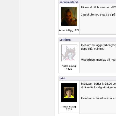
sannamorland
Hinner du till bussen nu då?
Jag skulle nog svara tre på
Antal inlägg: 127
Lillråttan
Och om du lägger till en ytte
uppe i då, måntro?
Visserligen, men jag vill no
Antal inlägg:
4623
brini
Middagen börjar kl 15.00 o
du kan tänka dig att skynda
Hela hon är förvillande lik 
Antal inlägg:
7521