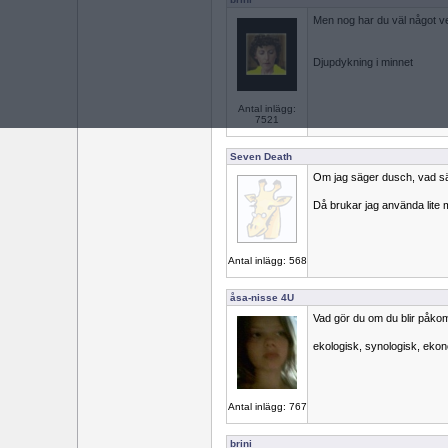
Men nog har du väl något vet
Djupdykning i minnet
Antal inlägg:
7521
Seven Death
Om jag säger dusch, vad s
Då brukar jag använda lite 
Antal inlägg: 568
åsa-nisse 4U
Vad gör du om du blir påkom
ekologisk, synologisk, ekon
Antal inlägg: 767
brini