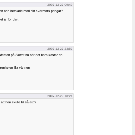
2007-12-27 09:49
ilen och betalade med din svärmors pengar?
t är för dyrt.
2007-12-27 23:57
esten på Slottet nu när det bara kostar en
farenheten lilla vännen
2007-12-29 18:21
att hon skulle bli så arg?