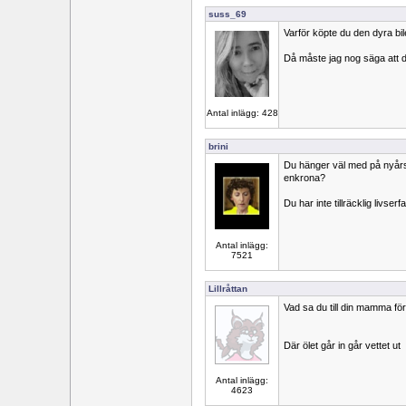
suss_69
Varför köpte du den dyra b
Då måste jag nog säga att de
Antal inlägg: 428
brini
Du hänger väl med på nyårsf
enkrona?
Du har inte tillräcklig livser
Antal inlägg:
7521
Lillråttan
Vad sa du till din mamma för 
Där ölet går in går vettet ut
Antal inlägg:
4623