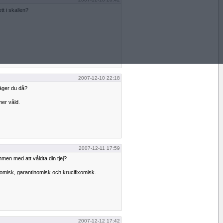
t i skallen?
2007-12-10 22:18
äger du då?
mer våld.
2007-12-11 17:59
men med att våldta din tjej?
omisk, garantinomisk och krucifixomisk.
2007-12-12 17:42