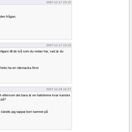
2007-12-17 23:15
 den frågan.
2007-12-17 23:23
rligare till de två som du redan har, vad är du
g helst ha en räkmacka först
2007-12-18 16:27
ch eftersom det bara är en halvtimme kvar kanske
 på?
en kändis jag tappat bort namnet på