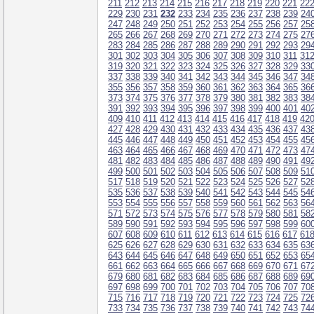
211
212
213
214
215
216
217
218
219
220
221
22
229
230
231
232
233
234
235
236
237
238
239
24
247
248
249
250
251
252
253
254
255
256
257
25
265
266
267
268
269
270
271
272
273
274
275
27
283
284
285
286
287
288
289
290
291
292
293
29
301
302
303
304
305
306
307
308
309
310
311
31
319
320
321
322
323
324
325
326
327
328
329
33
337
338
339
340
341
342
343
344
345
346
347
34
355
356
357
358
359
360
361
362
363
364
365
36
373
374
375
376
377
378
379
380
381
382
383
38
391
392
393
394
395
396
397
398
399
400
401
40
409
410
411
412
413
414
415
416
417
418
419
42
427
428
429
430
431
432
433
434
435
436
437
43
445
446
447
448
449
450
451
452
453
454
455
45
463
464
465
466
467
468
469
470
471
472
473
47
481
482
483
484
485
486
487
488
489
490
491
49
499
500
501
502
503
504
505
506
507
508
509
51
517
518
519
520
521
522
523
524
525
526
527
52
535
536
537
538
539
540
541
542
543
544
545
54
553
554
555
556
557
558
559
560
561
562
563
56
571
572
573
574
575
576
577
578
579
580
581
58
589
590
591
592
593
594
595
596
597
598
599
60
607
608
609
610
611
612
613
614
615
616
617
61
625
626
627
628
629
630
631
632
633
634
635
63
643
644
645
646
647
648
649
650
651
652
653
65
661
662
663
664
665
666
667
668
669
670
671
67
679
680
681
682
683
684
685
686
687
688
689
69
697
698
699
700
701
702
703
704
705
706
707
70
715
716
717
718
719
720
721
722
723
724
725
72
733
734
735
736
737
738
739
740
741
742
743
74