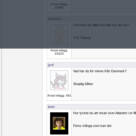
Antal inlägg:
16685
onobond
Försöker du alltid riva alla hus du ser?
Två Tuborg
Antal inlägg:
24323
jyril
Vad har du för minne från Danmark?
Skaplig båttur
Antal inlägg: 491
brini
Hur tyckte du att resan över Atlanten i er li
Finns många som kan det