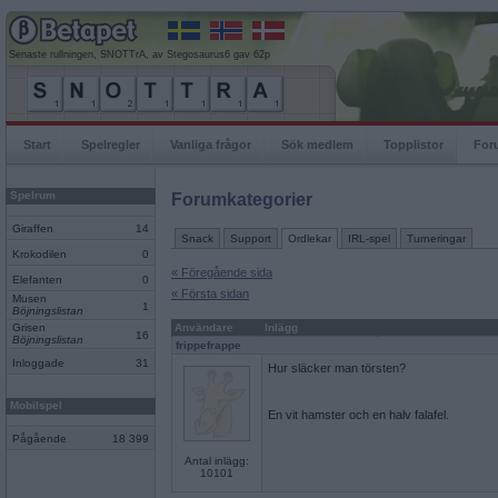
Senaste rullningen, SNOTTrA, av Stegosaurus6 gav 62p
Start
Spelregler
Vanliga frågor
Sök medlem
Topplistor
For
Spelrum
Forumkategorier
Giraffen
14
Snack
Support
Ordlekar
IRL-spel
Turneringar
Krokodilen
0
« Föregående sida
Elefanten
0
« Första sidan
Musen
1
Böjningslistan
Grisen
Användare
Inlägg
16
Böjningslistan
frippefrappe
Inloggade
31
Hur släcker man törsten?
Mobilspel
En vit hamster och en halv falafel.
Pågående
18 399
Antal inlägg:
10101