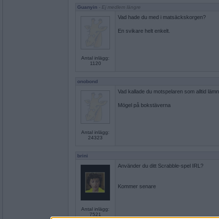
Guanyin
- Ej medlem längre
Vad hade du med i matsäckskorgen?
En svikare helt enkelt.
Antal inlägg:
1120
onobond
Vad kallade du motspelaren som alltid lämn
Mögel på bokstäverna
Antal inlägg:
24323
brini
Använder du ditt Scrabble-spel IRL?
Kommer senare
Antal inlägg:
7521