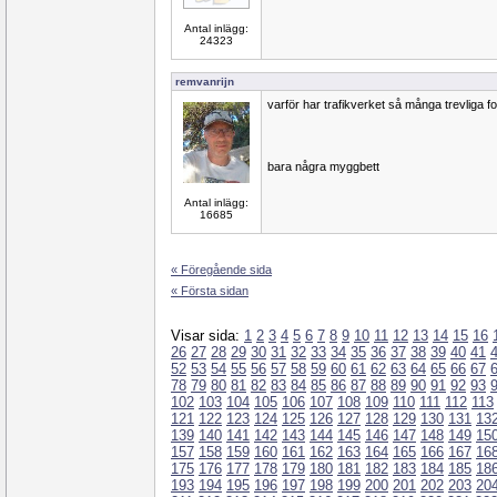
Antal inlägg:
24323
remvanrijn
varför har trafikverket så många trevliga f
bara några myggbett
Antal inlägg:
16685
« Föregående sida
« Första sidan
Visar sida:
1
2
3
4
5
6
7
8
9
10
11
12
13
14
15
16
26
27
28
29
30
31
32
33
34
35
36
37
38
39
40
41
52
53
54
55
56
57
58
59
60
61
62
63
64
65
66
67
78
79
80
81
82
83
84
85
86
87
88
89
90
91
92
93
102
103
104
105
106
107
108
109
110
111
112
113
121
122
123
124
125
126
127
128
129
130
131
13
139
140
141
142
143
144
145
146
147
148
149
15
157
158
159
160
161
162
163
164
165
166
167
16
175
176
177
178
179
180
181
182
183
184
185
18
193
194
195
196
197
198
199
200
201
202
203
20