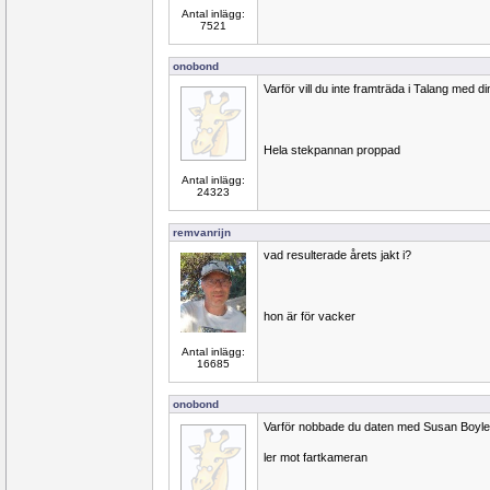
Antal inlägg:
7521
onobond
Varför vill du inte framträda i Talang med d
Hela stekpannan proppad
Antal inlägg:
24323
remvanrijn
vad resulterade årets jakt i?
hon är för vacker
Antal inlägg:
16685
onobond
Varför nobbade du daten med Susan Boyl
ler mot fartkameran