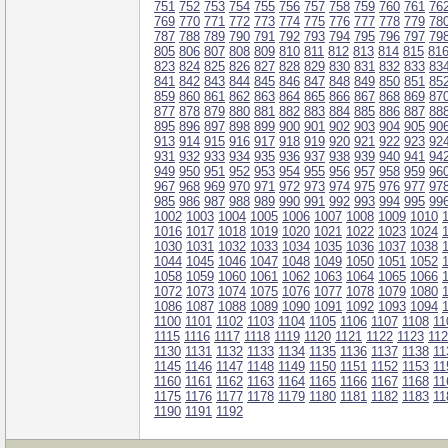
751
752
753
754
755
756
757
758
759
760
761
76
769
770
771
772
773
774
775
776
777
778
779
78
787
788
789
790
791
792
793
794
795
796
797
79
805
806
807
808
809
810
811
812
813
814
815
81
823
824
825
826
827
828
829
830
831
832
833
83
841
842
843
844
845
846
847
848
849
850
851
85
859
860
861
862
863
864
865
866
867
868
869
87
877
878
879
880
881
882
883
884
885
886
887
88
895
896
897
898
899
900
901
902
903
904
905
90
913
914
915
916
917
918
919
920
921
922
923
92
931
932
933
934
935
936
937
938
939
940
941
94
949
950
951
952
953
954
955
956
957
958
959
96
967
968
969
970
971
972
973
974
975
976
977
97
985
986
987
988
989
990
991
992
993
994
995
99
1002
1003
1004
1005
1006
1007
1008
1009
1010
1016
1017
1018
1019
1020
1021
1022
1023
1024
1030
1031
1032
1033
1034
1035
1036
1037
1038
1044
1045
1046
1047
1048
1049
1050
1051
1052
1058
1059
1060
1061
1062
1063
1064
1065
1066
1072
1073
1074
1075
1076
1077
1078
1079
1080
1086
1087
1088
1089
1090
1091
1092
1093
1094
1100
1101
1102
1103
1104
1105
1106
1107
1108
11
1115
1116
1117
1118
1119
1120
1121
1122
1123
11
1130
1131
1132
1133
1134
1135
1136
1137
1138
11
1145
1146
1147
1148
1149
1150
1151
1152
1153
11
1160
1161
1162
1163
1164
1165
1166
1167
1168
11
1175
1176
1177
1178
1179
1180
1181
1182
1183
11
1190
1191
1192