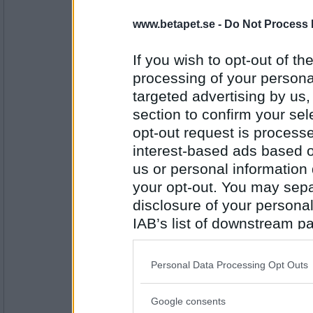
limona
www.betapet.se -
Do Not Process 
När ger du ett svar på min fråga här?
If you wish to opt-out of the
Baka och sylta såklart.
processing of your personal
targeted advertising by us
Antal inlägg: 420
section to confirm your sel
Miss_Foster
opt-out request is proces
Vad är det första du gör när du kommer he
interest-based ads based o
Ända sen jag var liten
us or personal information d
your opt-out. You may separ
Antal inlägg:
disclosure of your personal
1145
IAB’s list of downstream pa
Svärtingebo
also be disclosed by us to 
Hur länge har du spelar Betapet?
Downstream Participants
th
Personal Data Processing Opt Outs
Strunta i henne.
third parties.
Google consents
Please note that this web
Antal inlägg: