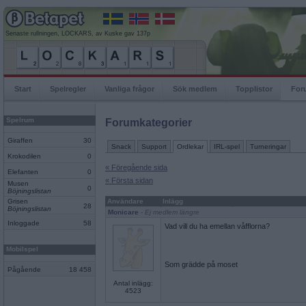
Senaste rullningen, LOCKARS, av Kuske gav 137p
Start
Spelregler
Vanliga frågor
Sök medlem
Topplistor
For
Spelrum
Forumkategorier
Giraffen
30
Snack
Support
Ordlekar
IRL-spel
Turneringar
Krokodilen
0
« Föregående sida
Elefanten
0
« Första sidan
Musen
0
Böjningslistan
Grisen
Användare
Inlägg
28
Böjningslistan
Monicare
- Ej medlem längre
Inloggade
58
Vad vill du ha emellan våfflorna?
Mobilspel
Som grädde på moset
Pågående
18 458
Antal inlägg:
4523