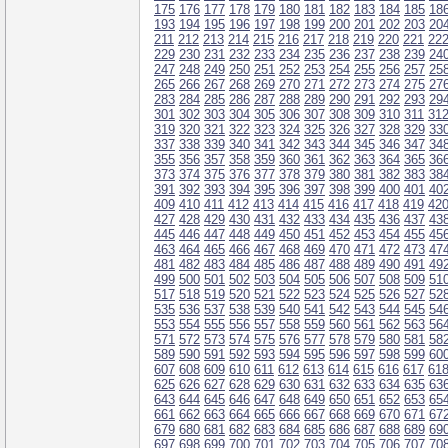
175
176
177
178
179
180
181
182
183
184
185
18
193
194
195
196
197
198
199
200
201
202
203
20
211
212
213
214
215
216
217
218
219
220
221
22
229
230
231
232
233
234
235
236
237
238
239
24
247
248
249
250
251
252
253
254
255
256
257
25
265
266
267
268
269
270
271
272
273
274
275
27
283
284
285
286
287
288
289
290
291
292
293
29
301
302
303
304
305
306
307
308
309
310
311
31
319
320
321
322
323
324
325
326
327
328
329
33
337
338
339
340
341
342
343
344
345
346
347
34
355
356
357
358
359
360
361
362
363
364
365
36
373
374
375
376
377
378
379
380
381
382
383
38
391
392
393
394
395
396
397
398
399
400
401
40
409
410
411
412
413
414
415
416
417
418
419
42
427
428
429
430
431
432
433
434
435
436
437
43
445
446
447
448
449
450
451
452
453
454
455
45
463
464
465
466
467
468
469
470
471
472
473
47
481
482
483
484
485
486
487
488
489
490
491
49
499
500
501
502
503
504
505
506
507
508
509
51
517
518
519
520
521
522
523
524
525
526
527
52
535
536
537
538
539
540
541
542
543
544
545
54
553
554
555
556
557
558
559
560
561
562
563
56
571
572
573
574
575
576
577
578
579
580
581
58
589
590
591
592
593
594
595
596
597
598
599
60
607
608
609
610
611
612
613
614
615
616
617
61
625
626
627
628
629
630
631
632
633
634
635
63
643
644
645
646
647
648
649
650
651
652
653
65
661
662
663
664
665
666
667
668
669
670
671
67
679
680
681
682
683
684
685
686
687
688
689
69
697
698
699
700
701
702
703
704
705
706
707
70