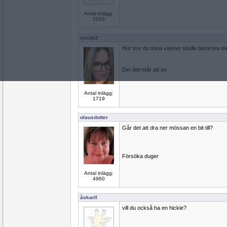
Antal inlägg:
2503
sasibi2
Hur tror du mina vänner skulle beskriva m
Det återstår att se
Antal inlägg:
1719
olausdotter
Går det att dra ner mössan en bit till?
Försöka duger
Antal inlägg:
4960
åskarll
vill du också ha en hickie?