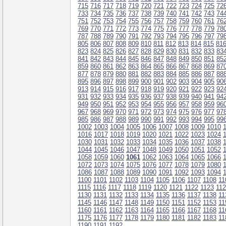
715
716
717
718
719
720
721
722
723
724
725
72
733
734
735
736
737
738
739
740
741
742
743
74
751
752
753
754
755
756
757
758
759
760
761
76
769
770
771
772
773
774
775
776
777
778
779
78
787
788
789
790
791
792
793
794
795
796
797
79
805
806
807
808
809
810
811
812
813
814
815
81
823
824
825
826
827
828
829
830
831
832
833
83
841
842
843
844
845
846
847
848
849
850
851
85
859
860
861
862
863
864
865
866
867
868
869
87
877
878
879
880
881
882
883
884
885
886
887
88
895
896
897
898
899
900
901
902
903
904
905
90
913
914
915
916
917
918
919
920
921
922
923
92
931
932
933
934
935
936
937
938
939
940
941
94
949
950
951
952
953
954
955
956
957
958
959
96
967
968
969
970
971
972
973
974
975
976
977
97
985
986
987
988
989
990
991
992
993
994
995
99
1002
1003
1004
1005
1006
1007
1008
1009
1010
1016
1017
1018
1019
1020
1021
1022
1023
1024
1030
1031
1032
1033
1034
1035
1036
1037
1038
1044
1045
1046
1047
1048
1049
1050
1051
1052
1058
1059
1060
1061
1062
1063
1064
1065
1066
1072
1073
1074
1075
1076
1077
1078
1079
1080
1086
1087
1088
1089
1090
1091
1092
1093
1094
1100
1101
1102
1103
1104
1105
1106
1107
1108
11
1115
1116
1117
1118
1119
1120
1121
1122
1123
11
1130
1131
1132
1133
1134
1135
1136
1137
1138
11
1145
1146
1147
1148
1149
1150
1151
1152
1153
11
1160
1161
1162
1163
1164
1165
1166
1167
1168
11
1175
1176
1177
1178
1179
1180
1181
1182
1183
11
1190
1191
1192