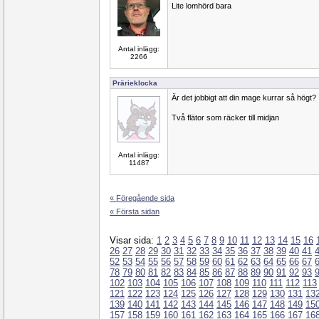
Lite lomhörd bara
Antal inlägg:
2266
Prärieklocka
Är det jobbigt att din mage kurrar så högt?
Två flätor som räcker till midjan
Antal inlägg:
11487
« Föregående sida
« Första sidan
Visar sida:
1
2
3
4
5
6
7
8
9
10
11
12
13
14
15
16
26
27
28
29
30
31
32
33
34
35
36
37
38
39
40
41
52
53
54
55
56
57
58
59
60
61
62
63
64
65
66
67
78
79
80
81
82
83
84
85
86
87
88
89
90
91
92
93
102
103
104
105
106
107
108
109
110
111
112
113
121
122
123
124
125
126
127
128
129
130
131
13
139
140
141
142
143
144
145
146
147
148
149
15
157
158
159
160
161
162
163
164
165
166
167
16