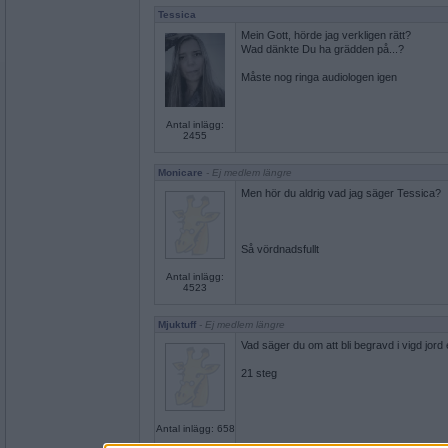
Tessica
Mein Gott, hörde jag verkligen rätt?
Wad dänkte Du ha grädden på...?
Måste nog ringa audiologen igen
Antal inlägg:
2455
Monicare
- Ej medlem längre
Men hör du aldrig vad jag säger Tessica?
Så vördnadsfullt
Antal inlägg:
4523
Mjuktuff
- Ej medlem längre
Vad säger du om att bli begravd i vigd jord 
21 steg
Antal inlägg: 658