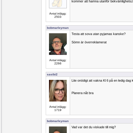
kommer att hamna utanför bekvämlighets
Antal inlägg:
2503
bobmarleyman
Testa att sova utan pyjamas kanske?
Sömn är överreklamerat
Antal inlägg:
2266
sasibi2
Lite onödigt att vakna Kl 6 på en ledig dag
Planera nåt bra
Antal inlägg:
1719
bobmarleyman
Vad var det du viskade till mig?