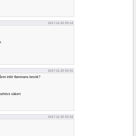
2017-11-20 05:14
s
2017-11-20 05:31
håren inför flammans besök?
 behövs säkert
2017-11-20 05:33