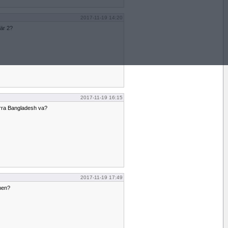
2017-11-19 14:20
 är 2?
2017-11-19 16:15
orra Bangladesh va?
2017-11-19 17:49
nen?