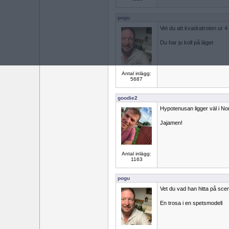
pogu
Vet du att kvadratroten ur 4
Du har ju koll på läget
Antal inlägg:
5687
goodie2
Hypotenusan ligger väl i N
Jajamen!
Antal inlägg:
1163
pogu
Vet du vad han hitta på sce
En trosa i en spetsmodell