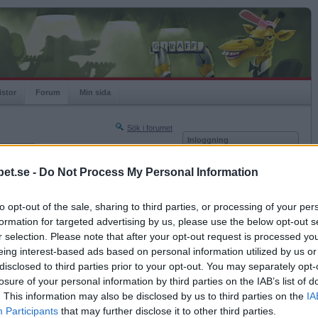
istor
Forum
Min sida
Sök i forumet
Inloggning
rneringar
Användare
et.se -
Do Not Process My Personal Information
Nästa sida »
Lösenord
Sista sidan »
to opt-out of the sale, sharing to third parties, or processing of your per
Kom ihåg mig
2017-11-18 09:18
formation for targeted advertising by us, please use the below opt-out s
Logga in
gen ännu?
r selection. Please note that after your opt-out request is processed y
eing interest-based ads based on personal information utilized by us or
Glömt ditt lösenord?
jul..
Få ny aktiveringslänk
disclosed to third parties prior to your opt-out. You may separately opt-
losure of your personal information by third parties on the IAB’s list of
. This information may also be disclosed by us to third parties on the
IA
Betapet är gratis!
Participants
that may further disclose it to other third parties.