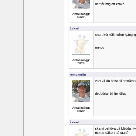
det får mig att kräka
Antal inlägg:
16685
åskarl
snart kör väl mellon igång i
metoo
Antal inlägg:
5826
remvanrijn
vart vill du helst bli omnämn
det börjar bli lite löjligt
Antal inlägg:
16685
åskarl
ska vi behöva gå klädda i t
metoo-säkert på stan?