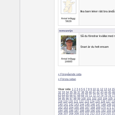
lika barn leker rätt bra ändå
Antal inlägg:
5826
remvanrijn
Så du föredrar kvällar.med 
Snart är du helt ensam
Antal inlägg:
16685
« Föregående sida
« Första sidan
Visar sida:
1
2
3
4
5
6
7
8
9
10
11
12
13
14
15
32
33
34
35
36
37
38
39
40
41
42
43
44
45
46
63
64
65
66
67
68
69
70
71
72
73
74
75
76
77
94
95
96
97
98
99
100
101
102
103
104
105
1
118
119
120
121
122
123
124
125
126
127
12
140
141
142
143
144
145
146
147
148
149
15
162
163
164
165
166
167
168
169
170
171
17
184
185
186
187
188
189
190
191
192
193
19
206
207
208
209
210
211
212
213
214
215
21