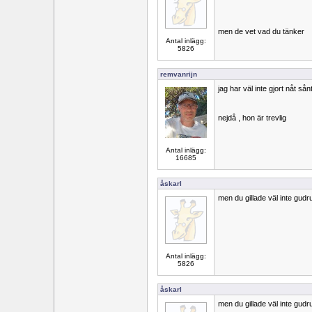
men de vet vad du tänker
Antal inlägg:
5826
remvanrijn
jag har väl inte gjort nåt så
nejdå , hon är trevlig
Antal inlägg:
16685
åskarl
men du gillade väl inte gu
Antal inlägg:
5826
åskarl
men du gillade väl inte gu