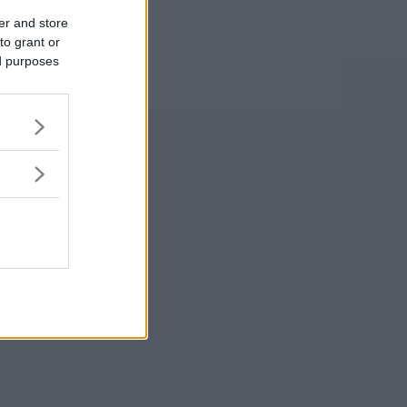
er and store
to grant or
ed purposes