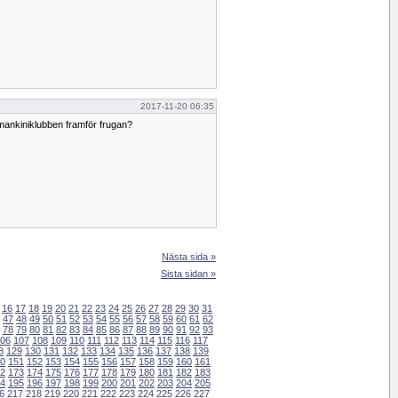
2017-11-20 06:35
mankiniklubben framför frugan?
Nästa sida »
Sista sidan »
16
17
18
19
20
21
22
23
24
25
26
27
28
29
30
31
47
48
49
50
51
52
53
54
55
56
57
58
59
60
61
62
78
79
80
81
82
83
84
85
86
87
88
89
90
91
92
93
06
107
108
109
110
111
112
113
114
115
116
117
8
129
130
131
132
133
134
135
136
137
138
139
0
151
152
153
154
155
156
157
158
159
160
161
2
173
174
175
176
177
178
179
180
181
182
183
4
195
196
197
198
199
200
201
202
203
204
205
6
217
218
219
220
221
222
223
224
225
226
227