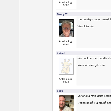
Antal inlägg:
5687
Benny57
Har du något under mankin
Visst kliar det
Antal inlägg:
4646
åskarl
nån nackdel med det där s
vissa lär visst gilla sånt
Antal inlägg:
5826
pogu
Varför ska man kittlas i grot
Det borde gå lika bra på and