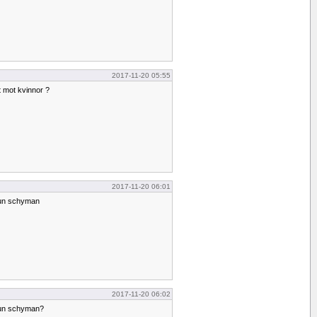
2017-11-20 05:55
nt mot kvinnor ?
2017-11-20 06:01
drun schyman
2017-11-20 06:02
drun schyman?