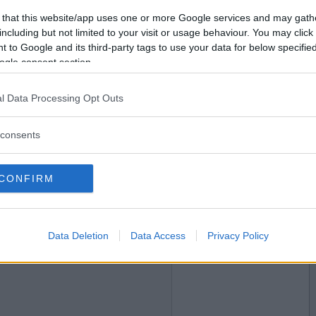
2017-11-18 21:36
Vill du bli
 that this website/app uses one or more Google services and may gath
medlem?
ännu?
including but not limited to your visit or usage behaviour. You may click 
 to Google and its third-party tags to use your data for below specifi
Skapa nytt konto
ogle consent section.
l Data Processing Opt Outs
2017-11-18 23:31
consents
ella öppna surströmmingsburken senast?
CONFIRM
2017-11-19 00:13
Data Deletion
Data Access
Privacy Policy
?