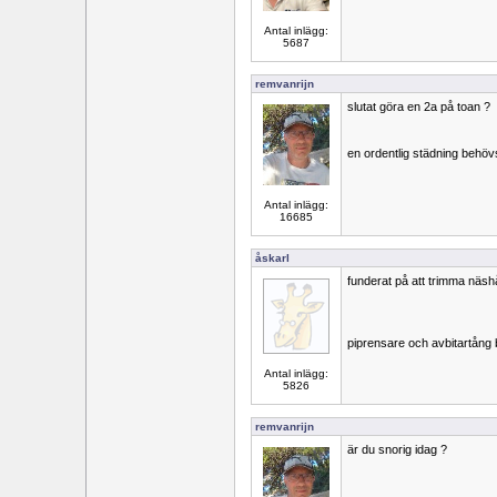
Antal inlägg:
5687
remvanrijn
slutat göra en 2a på toan ?
en ordentlig städning behöv
Antal inlägg:
16685
åskarl
funderat på att trimma näs
piprensare och avbitartång
Antal inlägg:
5826
remvanrijn
är du snorig idag ?