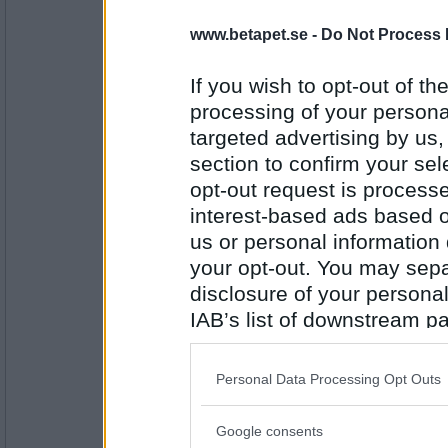
16685
www.betapet.se -
Do Not Process 
SmålandsMira
Så du har gått med i anonyma Betapetmis
If you wish to opt-out of the
Jag håller med dig!
processing of your personal
targeted advertising by us
Antal inlägg:
section to confirm your sel
22535
opt-out request is proces
remvanrijn
interest-based ads based o
Borde det inte vara 2 vinnare i varje match
us or personal information d
The show must go on
your opt-out. You may separ
disclosure of your personal
Antal inlägg:
IAB’s list of downstream pa
16685
also be disclosed by us to 
oyes
Downstream Participants
th
Vad sa teatersällskapet när dom gav dig 
Personal Data Processing Opt Outs
third parties.
Lite i taget
Google consents
Please note that this web