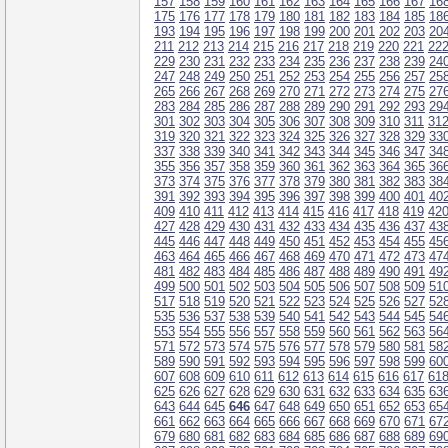
157
158
159
160
161
162
163
164
165
166
167
16
175
176
177
178
179
180
181
182
183
184
185
18
193
194
195
196
197
198
199
200
201
202
203
20
211
212
213
214
215
216
217
218
219
220
221
22
229
230
231
232
233
234
235
236
237
238
239
24
247
248
249
250
251
252
253
254
255
256
257
25
265
266
267
268
269
270
271
272
273
274
275
27
283
284
285
286
287
288
289
290
291
292
293
29
301
302
303
304
305
306
307
308
309
310
311
31
319
320
321
322
323
324
325
326
327
328
329
33
337
338
339
340
341
342
343
344
345
346
347
34
355
356
357
358
359
360
361
362
363
364
365
36
373
374
375
376
377
378
379
380
381
382
383
38
391
392
393
394
395
396
397
398
399
400
401
40
409
410
411
412
413
414
415
416
417
418
419
42
427
428
429
430
431
432
433
434
435
436
437
43
445
446
447
448
449
450
451
452
453
454
455
45
463
464
465
466
467
468
469
470
471
472
473
47
481
482
483
484
485
486
487
488
489
490
491
49
499
500
501
502
503
504
505
506
507
508
509
51
517
518
519
520
521
522
523
524
525
526
527
52
535
536
537
538
539
540
541
542
543
544
545
54
553
554
555
556
557
558
559
560
561
562
563
56
571
572
573
574
575
576
577
578
579
580
581
58
589
590
591
592
593
594
595
596
597
598
599
60
607
608
609
610
611
612
613
614
615
616
617
61
625
626
627
628
629
630
631
632
633
634
635
63
643
644
645
646
647
648
649
650
651
652
653
65
661
662
663
664
665
666
667
668
669
670
671
67
679
680
681
682
683
684
685
686
687
688
689
69