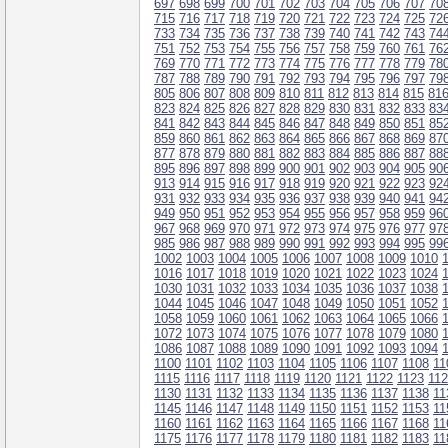
697
698
699
700
701
702
703
704
705
706
707
70
715
716
717
718
719
720
721
722
723
724
725
72
733
734
735
736
737
738
739
740
741
742
743
74
751
752
753
754
755
756
757
758
759
760
761
76
769
770
771
772
773
774
775
776
777
778
779
78
787
788
789
790
791
792
793
794
795
796
797
79
805
806
807
808
809
810
811
812
813
814
815
81
823
824
825
826
827
828
829
830
831
832
833
83
841
842
843
844
845
846
847
848
849
850
851
85
859
860
861
862
863
864
865
866
867
868
869
87
877
878
879
880
881
882
883
884
885
886
887
88
895
896
897
898
899
900
901
902
903
904
905
90
913
914
915
916
917
918
919
920
921
922
923
92
931
932
933
934
935
936
937
938
939
940
941
94
949
950
951
952
953
954
955
956
957
958
959
96
967
968
969
970
971
972
973
974
975
976
977
97
985
986
987
988
989
990
991
992
993
994
995
99
1002
1003
1004
1005
1006
1007
1008
1009
1010
1016
1017
1018
1019
1020
1021
1022
1023
1024
1030
1031
1032
1033
1034
1035
1036
1037
1038
1044
1045
1046
1047
1048
1049
1050
1051
1052
1058
1059
1060
1061
1062
1063
1064
1065
1066
1072
1073
1074
1075
1076
1077
1078
1079
1080
1086
1087
1088
1089
1090
1091
1092
1093
1094
1100
1101
1102
1103
1104
1105
1106
1107
1108
11
1115
1116
1117
1118
1119
1120
1121
1122
1123
11
1130
1131
1132
1133
1134
1135
1136
1137
1138
11
1145
1146
1147
1148
1149
1150
1151
1152
1153
11
1160
1161
1162
1163
1164
1165
1166
1167
1168
11
1175
1176
1177
1178
1179
1180
1181
1182
1183
11