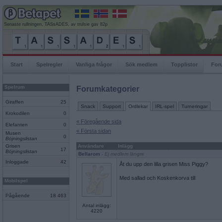
Senaste rullningen, TASsADES, av trulsie gav 82p
Start
Spelregler
Vanliga frågor
Sök medlem
Topplistor
For
Spelrum
Forumkategorier
Giraffen
25
Snack
Support
Ordlekar
IRL-spel
Turneringar
Krokodilen
0
« Föregående sida
Elefanten
0
« Första sidan
Musen
0
Böjningslistan
Grisen
Användare
Inlägg
17
Böjningslistan
Bellarom
- Ej medlem längre
Inloggade
42
Åt du upp den lilla grisen Miss Piggy?
Med sallad och Koskenkorva till
Mobilspel
Pågående
18 463
Antal inlägg:
4220