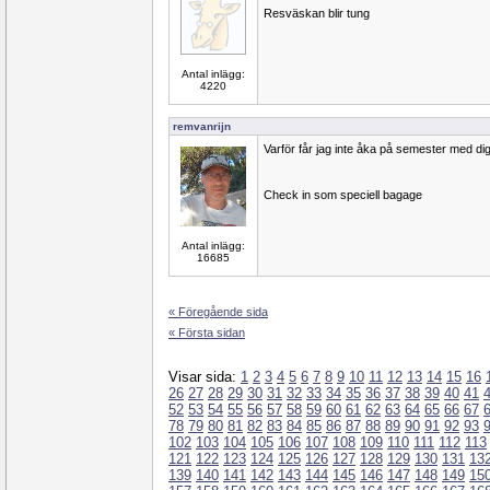
Resväskan blir tung
Antal inlägg:
4220
remvanrijn
Varför får jag inte åka på semester med di
Check in som speciell bagage
Antal inlägg:
16685
« Föregående sida
« Första sidan
Visar sida:
1
2
3
4
5
6
7
8
9
10
11
12
13
14
15
16
26
27
28
29
30
31
32
33
34
35
36
37
38
39
40
41
52
53
54
55
56
57
58
59
60
61
62
63
64
65
66
67
78
79
80
81
82
83
84
85
86
87
88
89
90
91
92
93
102
103
104
105
106
107
108
109
110
111
112
113
121
122
123
124
125
126
127
128
129
130
131
13
139
140
141
142
143
144
145
146
147
148
149
15