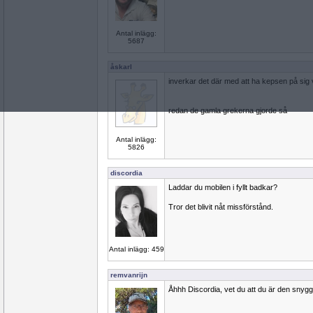
Antal inlägg:
5687
åskarl
inverkar det där med att ha kepsen på sig 
redan de gamla grekerna gjorde så
Antal inlägg:
5826
discordia
Laddar du mobilen i fyllt badkar?
Tror det blivit nåt missförstånd.
Antal inlägg: 459
remvanrijn
Åhhh Discordia, vet du att du är den snyg