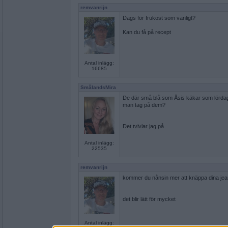
remvanrijn
Dags för frukost som vanligt?
Kan du få på recept
Antal inlägg:
16685
SmålandsMira
De där små blå som Åsis käkar som lördag
man tag på dem?
Det tvivlar jag på
Antal inlägg:
22535
remvanrijn
kommer du nånsin mer att knäppa dina jea
det blir lätt för mycket
Antal inlägg: