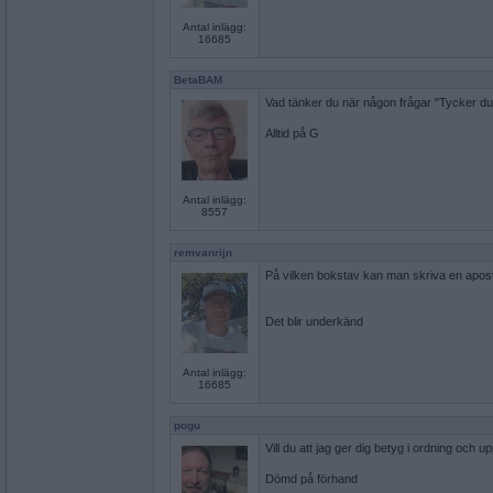
Antal inlägg:
16685
BetaBAM
Vad tänker du när någon frågar "Tycker du at
Alltid på G
Antal inlägg:
8557
remvanrijn
På vilken bokstav kan man skriva en apost
Det blir underkänd
Antal inlägg:
16685
pogu
Vill du att jag ger dig betyg i ordning och 
Dömd på förhand