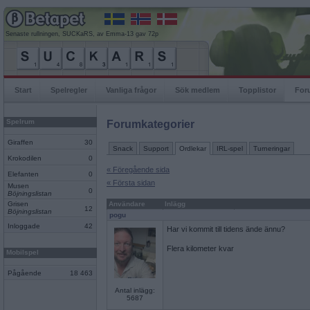
Senaste rullningen, SUCKaRS, av Emma-13 gav 72p
Start
Spelregler
Vanliga frågor
Sök medlem
Topplistor
For
Spelrum
Forumkategorier
Giraffen
30
Snack
Support
Ordlekar
IRL-spel
Turneringar
Krokodilen
0
« Föregående sida
Elefanten
0
« Första sidan
Musen
0
Böjningslistan
Grisen
Användare
Inlägg
12
Böjningslistan
pogu
Inloggade
42
Har vi kommit till tidens ände ännu?
Flera kilometer kvar
Mobilspel
Pågående
18 463
Antal inlägg:
5687