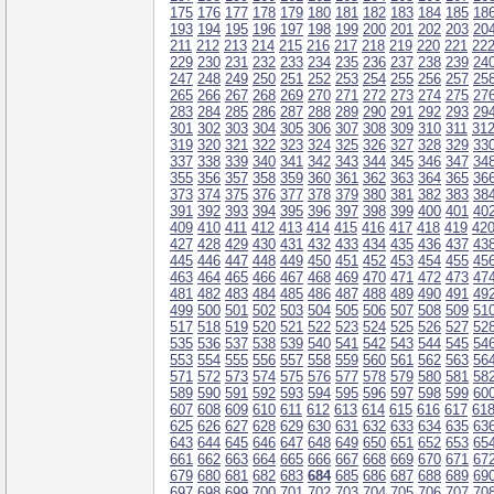
175
176
177
178
179
180
181
182
183
184
185
18
193
194
195
196
197
198
199
200
201
202
203
20
211
212
213
214
215
216
217
218
219
220
221
22
229
230
231
232
233
234
235
236
237
238
239
24
247
248
249
250
251
252
253
254
255
256
257
25
265
266
267
268
269
270
271
272
273
274
275
27
283
284
285
286
287
288
289
290
291
292
293
29
301
302
303
304
305
306
307
308
309
310
311
31
319
320
321
322
323
324
325
326
327
328
329
33
337
338
339
340
341
342
343
344
345
346
347
34
355
356
357
358
359
360
361
362
363
364
365
36
373
374
375
376
377
378
379
380
381
382
383
38
391
392
393
394
395
396
397
398
399
400
401
40
409
410
411
412
413
414
415
416
417
418
419
42
427
428
429
430
431
432
433
434
435
436
437
43
445
446
447
448
449
450
451
452
453
454
455
45
463
464
465
466
467
468
469
470
471
472
473
47
481
482
483
484
485
486
487
488
489
490
491
49
499
500
501
502
503
504
505
506
507
508
509
51
517
518
519
520
521
522
523
524
525
526
527
52
535
536
537
538
539
540
541
542
543
544
545
54
553
554
555
556
557
558
559
560
561
562
563
56
571
572
573
574
575
576
577
578
579
580
581
58
589
590
591
592
593
594
595
596
597
598
599
60
607
608
609
610
611
612
613
614
615
616
617
61
625
626
627
628
629
630
631
632
633
634
635
63
643
644
645
646
647
648
649
650
651
652
653
65
661
662
663
664
665
666
667
668
669
670
671
67
679
680
681
682
683
684
685
686
687
688
689
69
697
698
699
700
701
702
703
704
705
706
707
70