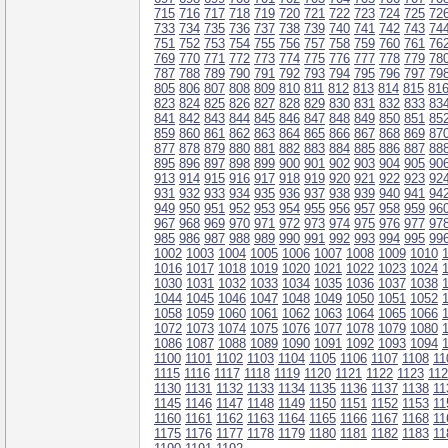
715
716
717
718
719
720
721
722
723
724
725
72
733
734
735
736
737
738
739
740
741
742
743
74
751
752
753
754
755
756
757
758
759
760
761
76
769
770
771
772
773
774
775
776
777
778
779
78
787
788
789
790
791
792
793
794
795
796
797
79
805
806
807
808
809
810
811
812
813
814
815
81
823
824
825
826
827
828
829
830
831
832
833
83
841
842
843
844
845
846
847
848
849
850
851
85
859
860
861
862
863
864
865
866
867
868
869
87
877
878
879
880
881
882
883
884
885
886
887
88
895
896
897
898
899
900
901
902
903
904
905
90
913
914
915
916
917
918
919
920
921
922
923
92
931
932
933
934
935
936
937
938
939
940
941
94
949
950
951
952
953
954
955
956
957
958
959
96
967
968
969
970
971
972
973
974
975
976
977
97
985
986
987
988
989
990
991
992
993
994
995
99
1002
1003
1004
1005
1006
1007
1008
1009
1010
1016
1017
1018
1019
1020
1021
1022
1023
1024
1030
1031
1032
1033
1034
1035
1036
1037
1038
1044
1045
1046
1047
1048
1049
1050
1051
1052
1058
1059
1060
1061
1062
1063
1064
1065
1066
1072
1073
1074
1075
1076
1077
1078
1079
1080
1086
1087
1088
1089
1090
1091
1092
1093
1094
1100
1101
1102
1103
1104
1105
1106
1107
1108
11
1115
1116
1117
1118
1119
1120
1121
1122
1123
11
1130
1131
1132
1133
1134
1135
1136
1137
1138
11
1145
1146
1147
1148
1149
1150
1151
1152
1153
11
1160
1161
1162
1163
1164
1165
1166
1167
1168
11
1175
1176
1177
1178
1179
1180
1181
1182
1183
11