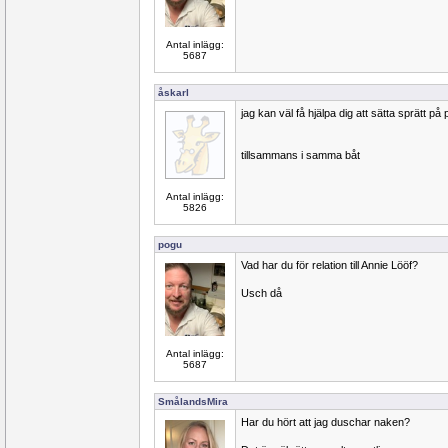
Antal inlägg:
5687
åskarl
jag kan väl få hjälpa dig att sätta sprätt p
tillsammans i samma båt
Antal inlägg:
5826
pogu
Vad har du för relation till Annie Lööf?
Usch då
Antal inlägg:
5687
SmålandsMira
Har du hört att jag duschar naken?