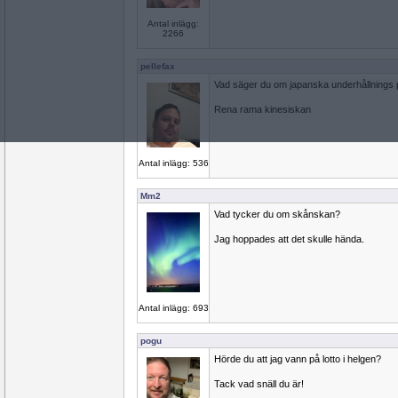
Antal inlägg:
2266
pellefax
Vad säger du om japanska underhållnings
Rena rama kinesiskan
Antal inlägg: 536
Mm2
Vad tycker du om skånskan?
Jag hoppades att det skulle hända.
Antal inlägg: 693
pogu
Hörde du att jag vann på lotto i helgen?
Tack vad snäll du är!