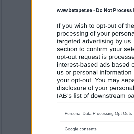
remvanrijn
www.betapet.se -
Do Not Process 
vad upptäckte du när du undersökte tunn
?
If you wish to opt-out of the
bara få klarar av det
processing of your personal
Antal inlägg:
targeted advertising by us
16685
section to confirm your sel
pogu
opt-out request is proces
Har du nåt tips på hur man hanterar den 
interest-based ads based o
identiteter?
us or personal information d
Kanske blommor, choklad och smicker
your opt-out. You may separ
Antal inlägg:
disclosure of your personal
5687
IAB’s list of downstream pa
remvanrijn
also be disclosed by us to 
hur brukar du muta till dig en betavinst ?
Downstream Participants
th
Personal Data Processing Opt Outs
third parties.
jag behöver ingen tur
Google consents
Please note that this web
Antal inlägg: