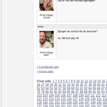
Det är väl rätt normalt egentligen
Antal inlägg:
22535
pogu
Sjunger du också när du duschar?
Ja, det kan jag väl
Antal inlägg:
5687
« Föregående sida
« Första sidan
Visar sida:
1
2
3
4
5
6
7
8
9
10
11
12
13
14
15
16
26
27
28
29
30
31
32
33
34
35
36
37
38
39
40
41
52
53
54
55
56
57
58
59
60
61
62
63
64
65
66
67
78
79
80
81
82
83
84
85
86
87
88
89
90
91
92
93
102
103
104
105
106
107
108
109
110
111
112
113
121
122
123
124
125
126
127
128
129
130
131
13
139
140
141
142
143
144
145
146
147
148
149
15
157
158
159
160
161
162
163
164
165
166
167
16