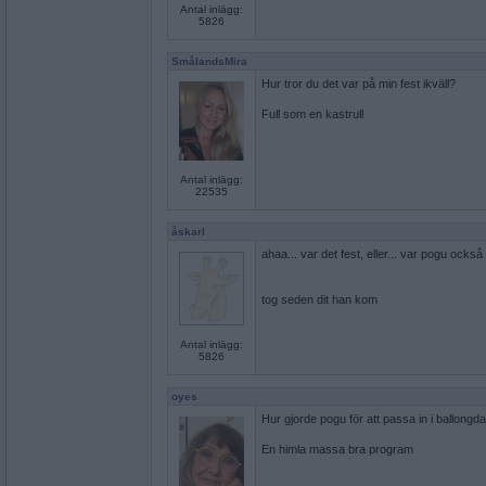
Antal inlägg:
5826
SmålandsMira
Hur tror du det var på min fest ikväll?
Full som en kastrull
Antal inlägg:
22535
åskarl
ahaa... var det fest, eller... var pogu också
tog seden dit han kom
Antal inlägg:
5826
oyes
Hur gjorde pogu för att passa in i ballong
En himla massa bra program