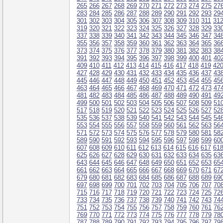
265
266
267
268
269
270
271
272
273
274
275
27
283
284
285
286
287
288
289
290
291
292
293
29
301
302
303
304
305
306
307
308
309
310
311
31
319
320
321
322
323
324
325
326
327
328
329
33
337
338
339
340
341
342
343
344
345
346
347
34
355
356
357
358
359
360
361
362
363
364
365
36
373
374
375
376
377
378
379
380
381
382
383
38
391
392
393
394
395
396
397
398
399
400
401
40
409
410
411
412
413
414
415
416
417
418
419
42
427
428
429
430
431
432
433
434
435
436
437
43
445
446
447
448
449
450
451
452
453
454
455
45
463
464
465
466
467
468
469
470
471
472
473
47
481
482
483
484
485
486
487
488
489
490
491
49
499
500
501
502
503
504
505
506
507
508
509
51
517
518
519
520
521
522
523
524
525
526
527
52
535
536
537
538
539
540
541
542
543
544
545
54
553
554
555
556
557
558
559
560
561
562
563
56
571
572
573
574
575
576
577
578
579
580
581
58
589
590
591
592
593
594
595
596
597
598
599
60
607
608
609
610
611
612
613
614
615
616
617
61
625
626
627
628
629
630
631
632
633
634
635
63
643
644
645
646
647
648
649
650
651
652
653
65
661
662
663
664
665
666
667
668
669
670
671
67
679
680
681
682
683
684
685
686
687
688
689
69
697
698
699
700
701
702
703
704
705
706
707
70
715
716
717
718
719
720
721
722
723
724
725
72
733
734
735
736
737
738
739
740
741
742
743
74
751
752
753
754
755
756
757
758
759
760
761
76
769
770
771
772
773
774
775
776
777
778
779
78
787
788
789
790
791
792
793
794
795
796
797
79