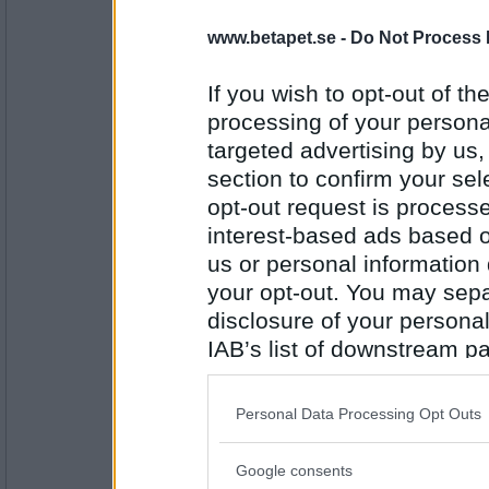
BetaBAM
www.betapet.se -
Do Not Process 
Hur ska man få med sig elaa hem efter Sta
If you wish to opt-out of the
Citronfromage
processing of your personal
targeted advertising by us
Antal inlägg:
8557
section to confirm your sel
opt-out request is proces
elaa
Vad bjuder du på för att imponera ?
interest-based ads based o
us or personal information d
Politiskt var det bra beslut
your opt-out. You may separ
disclosure of your personal
Antal inlägg:
15624
IAB’s list of downstream pa
Snigelfuzz
also be disclosed by us to 
Vad tycker du om att Göran Hägglund avg
Downstream Participants
th
Personal Data Processing Opt Outs
Ja man upphör aldrig att förvånas
third parties.
Google consents
Please note that this web
Antal inlägg: 467