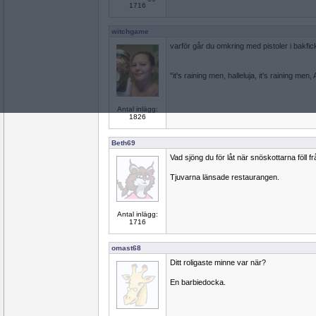
1716
witchgame
varför går du omkring med pistoler i bakfi
"it's raining men, halleluja, it's raining men
Antal inlägg:
1826
Beth69
Vad sjöng du för låt när snöskottarna föll f
Tjuvarna länsade restaurangen.
Antal inlägg:
1716
omast68
Ditt roligaste minne var när?
En barbiedocka.