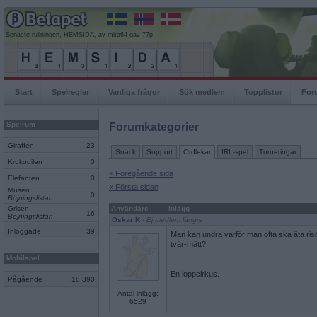
Senaste rullningen, HEMSIDA, av mita64 gav 77p
Start
Spelregler
Vanliga frågor
Sök medlem
Topplistor
For
Spelrum
Forumkategorier
Giraffen
23
Snack
Support
Ordlekar
IRL-spel
Turneringar
Krokodilen
0
« Föregående sida
Elefanten
0
« Första sidan
Musen
0
Böjningslistan
Grisen
Användare
Inlägg
16
Böjningslistan
Oskar K
- Ej medlem längre
Inloggade
39
Man kan undra varför man ofta ska äta risg
tvär-mätt?
Mobilspel
En loppcirkus.
Pågående
18 390
Antal inlägg:
6529