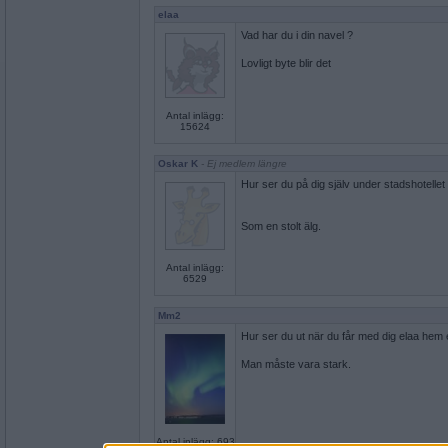
elaa
Vad har du i din navel ?
Lovligt byte blir det
Antal inlägg:
15624
Oskar K
- Ej medlem längre
Hur ser du på dig själv under stadshotelle
Som en stolt älg.
Antal inlägg:
6529
Mm2
Hur ser du ut när du får med dig elaa hem 
Man måste vara stark.
Antal inlägg: 693