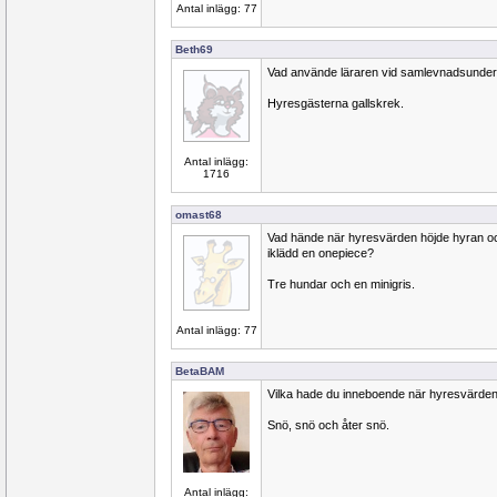
Antal inlägg: 77
Beth69
Vad använde läraren vid samlevnadsunder
Hyresgästerna gallskrek.
Antal inlägg:
1716
omast68
Vad hände när hyresvärden höjde hyran o
iklädd en onepiece?
Tre hundar och en minigris.
Antal inlägg: 77
BetaBAM
Vilka hade du inneboende när hyresvärden
Snö, snö och åter snö.
Antal inlägg: