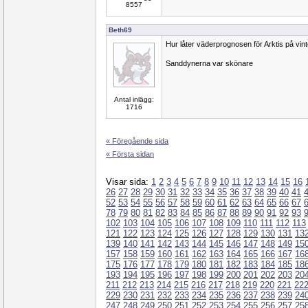
8557
Beth69
Hur låter väderprognosen för Arktis på vin
Sanddynerna var skönare
Antal inlägg:
1716
« Föregående sida
« Första sidan
Visar sida:
1
2
3
4
5
6
7
8
9
10
11
12
13
14
15
16
26
27
28
29
30
31
32
33
34
35
36
37
38
39
40
41
52
53
54
55
56
57
58
59
60
61
62
63
64
65
66
67
78
79
80
81
82
83
84
85
86
87
88
89
90
91
92
93
102
103
104
105
106
107
108
109
110
111
112
113
121
122
123
124
125
126
127
128
129
130
131
13
139
140
141
142
143
144
145
146
147
148
149
15
157
158
159
160
161
162
163
164
165
166
167
16
175
176
177
178
179
180
181
182
183
184
185
18
193
194
195
196
197
198
199
200
201
202
203
20
211
212
213
214
215
216
217
218
219
220
221
22
229
230
231
232
233
234
235
236
237
238
239
24
247
248
249
250
251
252
253
254
255
256
257
25