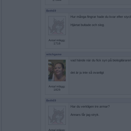
Beth69
Hur många fingrar hade du kvar efter styc
Hjärtat bultade och slog.
Antal inlägg:
1716
witchgame
vad hände när du fick syn på biologilärare
det är ju inte så ovanligt
Antal inlägg:
1826
Beth69
Har du verkligen tre armar?
Annars får jag stryk.
Antal inlägg: