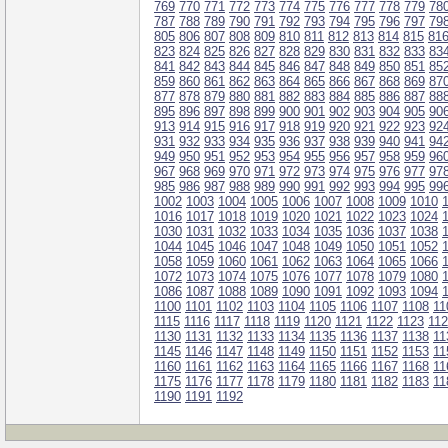
769
770
771
772
773
774
775
776
777
778
779
78
787
788
789
790
791
792
793
794
795
796
797
79
805
806
807
808
809
810
811
812
813
814
815
81
823
824
825
826
827
828
829
830
831
832
833
83
841
842
843
844
845
846
847
848
849
850
851
85
859
860
861
862
863
864
865
866
867
868
869
87
877
878
879
880
881
882
883
884
885
886
887
88
895
896
897
898
899
900
901
902
903
904
905
90
913
914
915
916
917
918
919
920
921
922
923
92
931
932
933
934
935
936
937
938
939
940
941
94
949
950
951
952
953
954
955
956
957
958
959
96
967
968
969
970
971
972
973
974
975
976
977
97
985
986
987
988
989
990
991
992
993
994
995
99
1002
1003
1004
1005
1006
1007
1008
1009
1010
1016
1017
1018
1019
1020
1021
1022
1023
1024
1030
1031
1032
1033
1034
1035
1036
1037
1038
1044
1045
1046
1047
1048
1049
1050
1051
1052
1058
1059
1060
1061
1062
1063
1064
1065
1066
1072
1073
1074
1075
1076
1077
1078
1079
1080
1086
1087
1088
1089
1090
1091
1092
1093
1094
1100
1101
1102
1103
1104
1105
1106
1107
1108
11
1115
1116
1117
1118
1119
1120
1121
1122
1123
11
1130
1131
1132
1133
1134
1135
1136
1137
1138
11
1145
1146
1147
1148
1149
1150
1151
1152
1153
11
1160
1161
1162
1163
1164
1165
1166
1167
1168
11
1175
1176
1177
1178
1179
1180
1181
1182
1183
11
1190
1191
1192