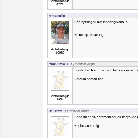
Antal inlägg:
4220
remvanrijn
Nån hyllning till mitt landslag kanske?
En festlig tillställning
Antal inlägg:
16685
Miominmio11
- Ej medlem längre
Trevlig bild Rem... och du har väl svaret v
Förstod nästan det....
Antal inlägg:
9654
Bellarom
- Ej medlem längre
Hade du en fin ceremoni när du begravde
Hej kul att se dig