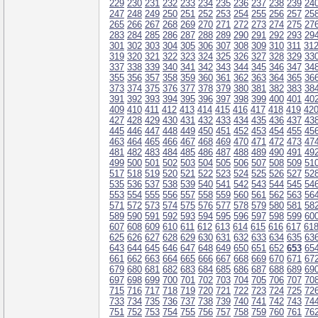
229
230
231
232
233
234
235
236
237
238
239
24
247
248
249
250
251
252
253
254
255
256
257
25
265
266
267
268
269
270
271
272
273
274
275
27
283
284
285
286
287
288
289
290
291
292
293
29
301
302
303
304
305
306
307
308
309
310
311
31
319
320
321
322
323
324
325
326
327
328
329
33
337
338
339
340
341
342
343
344
345
346
347
34
355
356
357
358
359
360
361
362
363
364
365
36
373
374
375
376
377
378
379
380
381
382
383
38
391
392
393
394
395
396
397
398
399
400
401
40
409
410
411
412
413
414
415
416
417
418
419
42
427
428
429
430
431
432
433
434
435
436
437
43
445
446
447
448
449
450
451
452
453
454
455
45
463
464
465
466
467
468
469
470
471
472
473
47
481
482
483
484
485
486
487
488
489
490
491
49
499
500
501
502
503
504
505
506
507
508
509
51
517
518
519
520
521
522
523
524
525
526
527
52
535
536
537
538
539
540
541
542
543
544
545
54
553
554
555
556
557
558
559
560
561
562
563
56
571
572
573
574
575
576
577
578
579
580
581
58
589
590
591
592
593
594
595
596
597
598
599
60
607
608
609
610
611
612
613
614
615
616
617
61
625
626
627
628
629
630
631
632
633
634
635
63
643
644
645
646
647
648
649
650
651
652
653
65
661
662
663
664
665
666
667
668
669
670
671
67
679
680
681
682
683
684
685
686
687
688
689
69
697
698
699
700
701
702
703
704
705
706
707
70
715
716
717
718
719
720
721
722
723
724
725
72
733
734
735
736
737
738
739
740
741
742
743
74
751
752
753
754
755
756
757
758
759
760
761
76