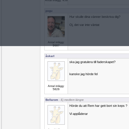
Antal inlägg: 459
pogu
Hur skulle dina vänner beskriva dig?
Oj, det var inte väntat
Antal inlägg:
5687
åskarl
ska jag gratulera till faderskapet?
kanske jag hörde fel
Antal inlägg:
5826
Bellarom
- Ej medlem längre
Hörde du att Rem har gett bort sin keps ?
Vi applåderar