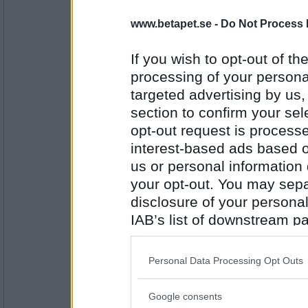
åskarl
www.betapet.se -
Do Not Process 
vad brukar du köra med för peptalk till dig s
tänkt?
If you wish to opt-out of the
går att begära hjälp också
processing of your personal
Antal inlägg:
targeted advertising by us
5826
section to confirm your sel
pellefax
opt-out request is proces
Vad säger du om att ringa Poolia?
interest-based ads based o
Det gick vildt till.
us or personal information d
your opt-out. You may separ
disclosure of your personal
Antal inlägg: 536
IAB’s list of downstream pa
Bellarom
- Ej medlem längre
also be disclosed by us to 
Så du var med de små gullegrisarna på bal
Downstream Participants
th
Hör och häpna
Personal Data Processing Opt Outs
third parties.
Antal inlägg:
Google consents
Please note that this web
4220