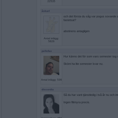
22535
åskarl
och det första du såg var pogus sovande an
fastetsat?
abstinens antagligen
Antal inlägg:
5826
pellefax
Hur känns det för som vars semester tog s
Skönt ha lite semester kvar nu.
Antal inlägg: 536
discordia
Så du har varit tjänstledig i två år nu och in
Ingen flitmyra precis.