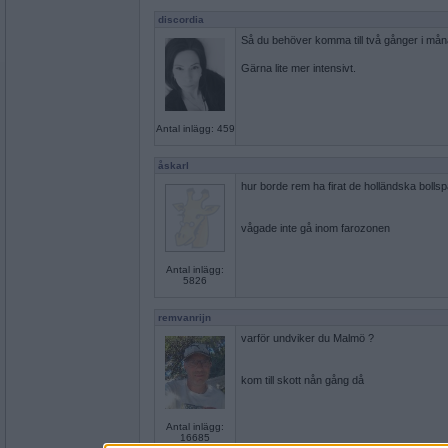
discordia
Så du behöver komma till två gånger i måna
Gärna lite mer intensivt.
Antal inlägg: 459
åskarl
hur borde rem ha firat de holländska boll
vågade inte gå inom farozonen
Antal inlägg:
5826
remvanrijn
varför undviker du Malmö ?
kom till skott nån gång då
Antal inlägg:
16685