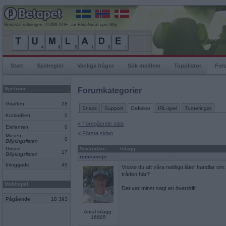
Senaste rullningen, TUMLADE, av ElinaSvart gav 80p
Start
Spelregler
Vanliga frågor
Sök medlem
Topplistor
For
Spelrum
Forumkategorier
Giraffen
28
Snack
Support
Ordlekar
IRL-spel
Turneringar
Krokodilen
0
« Föregående sida
Elefanten
0
« Första sidan
Musen
0
Böjningslistan
Grisen
Användare
Inlägg
17
Böjningslistan
remvanrijn
Inloggade
45
Visste du att våra nattliga låter handlar o
tråden här?
Mobilspel
Det var minst sagt en överdrift
Pågående
18 393
Antal inlägg:
16685