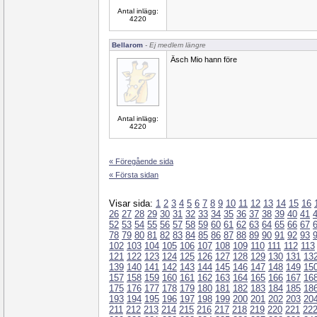
Antal inlägg:
4220
Bellarom
- Ej medlem längre
Äsch Mio hann före
Antal inlägg:
4220
« Föregående sida
« Första sidan
Visar sida:
1
2
3
4
5
6
7
8
9
10
11
12
13
14
15
16
26
27
28
29
30
31
32
33
34
35
36
37
38
39
40
41
52
53
54
55
56
57
58
59
60
61
62
63
64
65
66
67
78
79
80
81
82
83
84
85
86
87
88
89
90
91
92
93
102
103
104
105
106
107
108
109
110
111
112
113
121
122
123
124
125
126
127
128
129
130
131
13
139
140
141
142
143
144
145
146
147
148
149
15
157
158
159
160
161
162
163
164
165
166
167
16
175
176
177
178
179
180
181
182
183
184
185
18
193
194
195
196
197
198
199
200
201
202
203
20
211
212
213
214
215
216
217
218
219
220
221
22