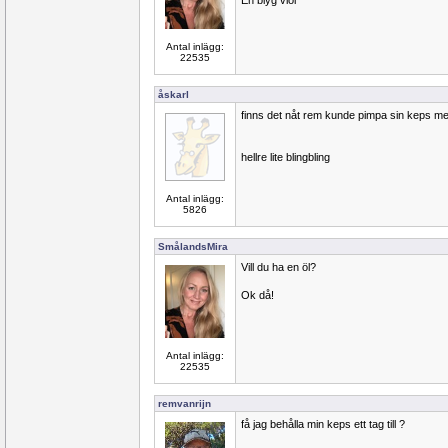
En blyg viol
Antal inlägg:
22535
åskarl
finns det nåt rem kunde pimpa sin keps m
hellre lite blingbling
Antal inlägg:
5826
SmålandsMira
Vill du ha en öl?
Ok då!
Antal inlägg:
22535
remvanrijn
få jag behålla min keps ett tag till ?