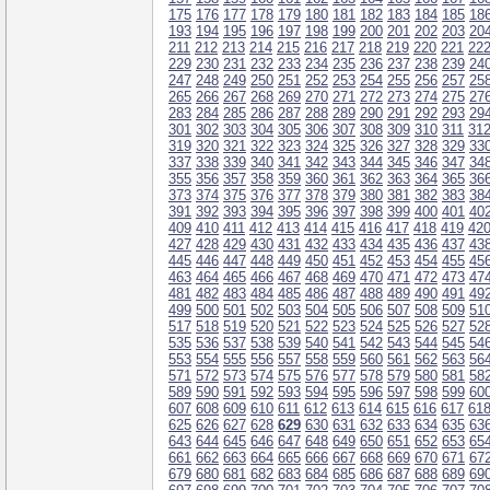
175
176
177
178
179
180
181
182
183
184
185
18
193
194
195
196
197
198
199
200
201
202
203
20
211
212
213
214
215
216
217
218
219
220
221
22
229
230
231
232
233
234
235
236
237
238
239
24
247
248
249
250
251
252
253
254
255
256
257
25
265
266
267
268
269
270
271
272
273
274
275
27
283
284
285
286
287
288
289
290
291
292
293
29
301
302
303
304
305
306
307
308
309
310
311
31
319
320
321
322
323
324
325
326
327
328
329
33
337
338
339
340
341
342
343
344
345
346
347
34
355
356
357
358
359
360
361
362
363
364
365
36
373
374
375
376
377
378
379
380
381
382
383
38
391
392
393
394
395
396
397
398
399
400
401
40
409
410
411
412
413
414
415
416
417
418
419
42
427
428
429
430
431
432
433
434
435
436
437
43
445
446
447
448
449
450
451
452
453
454
455
45
463
464
465
466
467
468
469
470
471
472
473
47
481
482
483
484
485
486
487
488
489
490
491
49
499
500
501
502
503
504
505
506
507
508
509
51
517
518
519
520
521
522
523
524
525
526
527
52
535
536
537
538
539
540
541
542
543
544
545
54
553
554
555
556
557
558
559
560
561
562
563
56
571
572
573
574
575
576
577
578
579
580
581
58
589
590
591
592
593
594
595
596
597
598
599
60
607
608
609
610
611
612
613
614
615
616
617
61
625
626
627
628
629
630
631
632
633
634
635
63
643
644
645
646
647
648
649
650
651
652
653
65
661
662
663
664
665
666
667
668
669
670
671
67
679
680
681
682
683
684
685
686
687
688
689
69