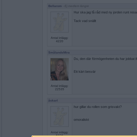
Bellarom
- Ej medlem längre
Hur ska jag få råd med ny jorden runt res
Tack vad snällt
Antal inlägg:
4220
SmålandsMira
Du, den där förmögenheten du har jobbat i
Ett kärt besvär
Antal inlägg:
22535
åskarl
hur gillar du rollen som grisvakt?
omoraliskt
Antal inlägg:
5826