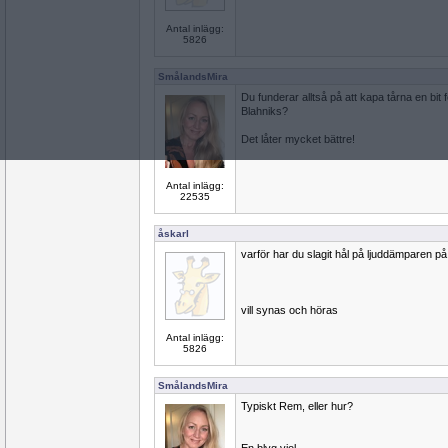
Antal inlägg:
5826
SmålandsMira
Du funderar alltså på att kapa tårna en bit 
Blahniks?
Det låter mycket bättre!
Antal inlägg:
22535
åskarl
varför har du slagit hål på ljuddämparen p
vill synas och höras
Antal inlägg:
5826
SmålandsMira
Typiskt Rem, eller hur?