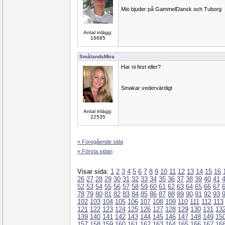
Mio bjuder på GammelDansk och Tuborg
Antal inlägg:
16685
SmålandsMira
Har ni fest eller?
Smakar vedervärdigt
Antal inlägg:
22535
« Föregående sida
« Första sidan
Visar sida:
1
2
3
4
5
6
7
8
9
10
11
12
13
14
15
16
26
27
28
29
30
31
32
33
34
35
36
37
38
39
40
41
52
53
54
55
56
57
58
59
60
61
62
63
64
65
66
67
78
79
80
81
82
83
84
85
86
87
88
89
90
91
92
93
102
103
104
105
106
107
108
109
110
111
112
113
121
122
123
124
125
126
127
128
129
130
131
13
139
140
141
142
143
144
145
146
147
148
149
15
157
158
159
160
161
162
163
164
165
166
167
16