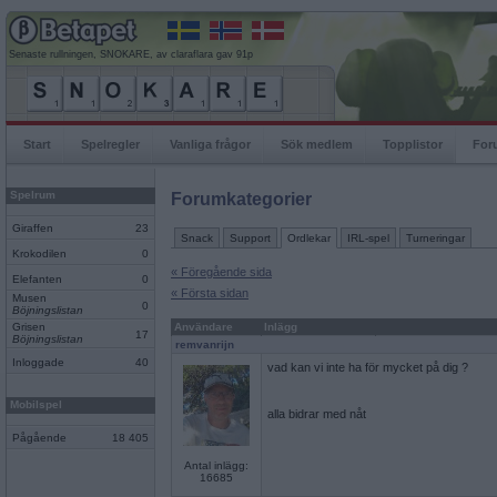
Senaste rullningen, SNOKARE, av claraflara gav 91p
Start
Spelregler
Vanliga frågor
Sök medlem
Topplistor
For
Spelrum
Forumkategorier
Giraffen
23
Snack
Support
Ordlekar
IRL-spel
Turneringar
Krokodilen
0
« Föregående sida
Elefanten
0
« Första sidan
Musen
0
Böjningslistan
Grisen
Användare
Inlägg
17
Böjningslistan
remvanrijn
Inloggade
40
vad kan vi inte ha för mycket på dig ?
Mobilspel
alla bidrar med nåt
Pågående
18 405
Antal inlägg:
16685