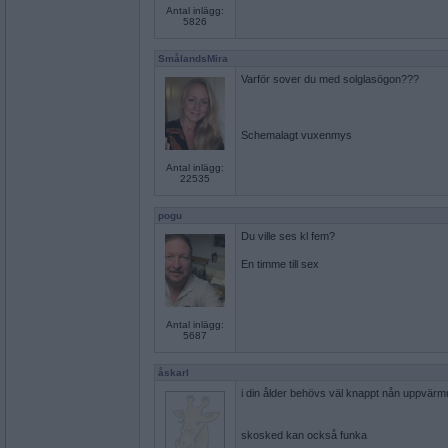
Antal inlägg:
5826
SmålandsMira
Varför sover du med solglasögon???
Schemalagt vuxenmys
Antal inlägg:
22535
pogu
Du ville ses kl fem?
En timme till sex
Antal inlägg:
5687
åskarl
i din ålder behövs väl knappt nån uppvärmn
skosked kan också funka