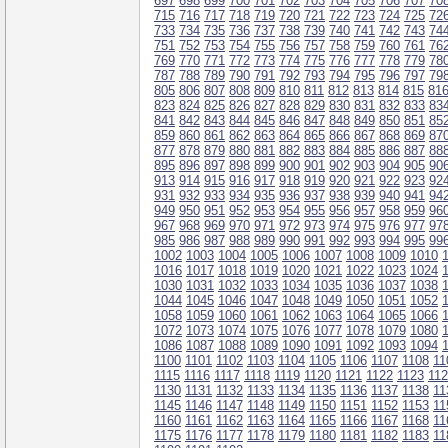
697
698
699
700
701
702
703
704
705
706
707
70
715
716
717
718
719
720
721
722
723
724
725
72
733
734
735
736
737
738
739
740
741
742
743
74
751
752
753
754
755
756
757
758
759
760
761
76
769
770
771
772
773
774
775
776
777
778
779
78
787
788
789
790
791
792
793
794
795
796
797
79
805
806
807
808
809
810
811
812
813
814
815
81
823
824
825
826
827
828
829
830
831
832
833
83
841
842
843
844
845
846
847
848
849
850
851
85
859
860
861
862
863
864
865
866
867
868
869
87
877
878
879
880
881
882
883
884
885
886
887
88
895
896
897
898
899
900
901
902
903
904
905
90
913
914
915
916
917
918
919
920
921
922
923
92
931
932
933
934
935
936
937
938
939
940
941
94
949
950
951
952
953
954
955
956
957
958
959
96
967
968
969
970
971
972
973
974
975
976
977
97
985
986
987
988
989
990
991
992
993
994
995
99
1002
1003
1004
1005
1006
1007
1008
1009
1010
1016
1017
1018
1019
1020
1021
1022
1023
1024
1030
1031
1032
1033
1034
1035
1036
1037
1038
1044
1045
1046
1047
1048
1049
1050
1051
1052
1058
1059
1060
1061
1062
1063
1064
1065
1066
1072
1073
1074
1075
1076
1077
1078
1079
1080
1086
1087
1088
1089
1090
1091
1092
1093
1094
1100
1101
1102
1103
1104
1105
1106
1107
1108
11
1115
1116
1117
1118
1119
1120
1121
1122
1123
11
1130
1131
1132
1133
1134
1135
1136
1137
1138
11
1145
1146
1147
1148
1149
1150
1151
1152
1153
11
1160
1161
1162
1163
1164
1165
1166
1167
1168
11
1175
1176
1177
1178
1179
1180
1181
1182
1183
11