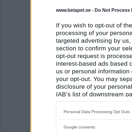
www.betapet.se -
Do Not Process 
Bellarom
- Ej medlem längre
Vad tycks om detta forum ?
If you wish to opt-out of the
Som väntat
processing of your personal
targeted advertising by us
Antal inlägg:
4220
section to confirm your sel
opt-out request is proces
åskarl
har jag gjort bort mig nu igen?
interest-based ads based o
us or personal information d
känns som något saknas
your opt-out. You may separ
disclosure of your personal
Antal inlägg:
5826
IAB’s list of downstream pa
remvanrijn
also be disclosed by us to 
Vad sa du till älskarinnan i hettans stund 
Downstream Participants
th
på nattygsbordet?
Personal Data Processing Opt Outs
third parties.
Man får stå för följderna
Google consents
Please note that this web
Antal inlägg: