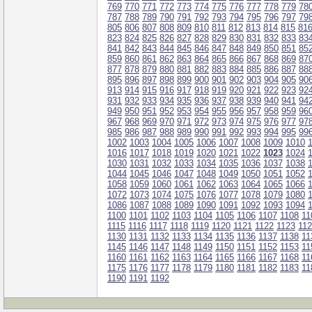
769
770
771
772
773
774
775
776
777
778
779
78
787
788
789
790
791
792
793
794
795
796
797
79
805
806
807
808
809
810
811
812
813
814
815
81
823
824
825
826
827
828
829
830
831
832
833
83
841
842
843
844
845
846
847
848
849
850
851
85
859
860
861
862
863
864
865
866
867
868
869
87
877
878
879
880
881
882
883
884
885
886
887
88
895
896
897
898
899
900
901
902
903
904
905
90
913
914
915
916
917
918
919
920
921
922
923
92
931
932
933
934
935
936
937
938
939
940
941
94
949
950
951
952
953
954
955
956
957
958
959
96
967
968
969
970
971
972
973
974
975
976
977
97
985
986
987
988
989
990
991
992
993
994
995
99
1002
1003
1004
1005
1006
1007
1008
1009
1010
1016
1017
1018
1019
1020
1021
1022
1023
1024
1030
1031
1032
1033
1034
1035
1036
1037
1038
1044
1045
1046
1047
1048
1049
1050
1051
1052
1058
1059
1060
1061
1062
1063
1064
1065
1066
1072
1073
1074
1075
1076
1077
1078
1079
1080
1086
1087
1088
1089
1090
1091
1092
1093
1094
1100
1101
1102
1103
1104
1105
1106
1107
1108
11
1115
1116
1117
1118
1119
1120
1121
1122
1123
11
1130
1131
1132
1133
1134
1135
1136
1137
1138
11
1145
1146
1147
1148
1149
1150
1151
1152
1153
11
1160
1161
1162
1163
1164
1165
1166
1167
1168
11
1175
1176
1177
1178
1179
1180
1181
1182
1183
11
1190
1191
1192