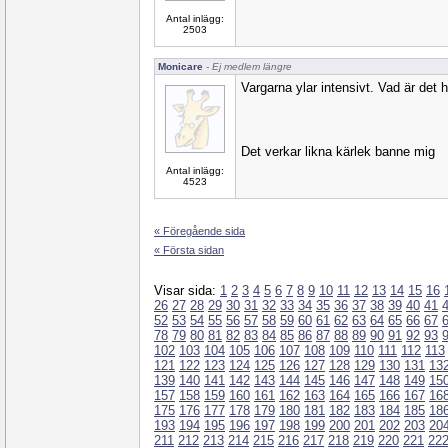
Antal inlägg:
2503
Monicare
- Ej medlem längre
Vargarna ylar intensivt. Vad är det 
Det verkar likna kärlek banne mig
Antal inlägg:
4523
« Föregående sida
« Första sidan
Visar sida:
1
2
3
4
5
6
7
8
9
10
11
12
13
14
15
16
26
27
28
29
30
31
32
33
34
35
36
37
38
39
40
41
52
53
54
55
56
57
58
59
60
61
62
63
64
65
66
67
78
79
80
81
82
83
84
85
86
87
88
89
90
91
92
93
102
103
104
105
106
107
108
109
110
111
112
113
121
122
123
124
125
126
127
128
129
130
131
13
139
140
141
142
143
144
145
146
147
148
149
15
157
158
159
160
161
162
163
164
165
166
167
16
175
176
177
178
179
180
181
182
183
184
185
18
193
194
195
196
197
198
199
200
201
202
203
20
211
212
213
214
215
216
217
218
219
220
221
22