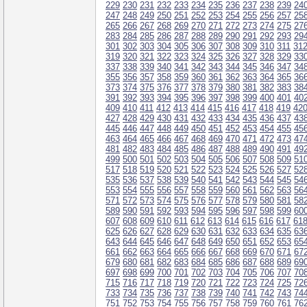
229
230
231
232
233
234
235
236
237
238
239
24
247
248
249
250
251
252
253
254
255
256
257
25
265
266
267
268
269
270
271
272
273
274
275
27
283
284
285
286
287
288
289
290
291
292
293
29
301
302
303
304
305
306
307
308
309
310
311
31
319
320
321
322
323
324
325
326
327
328
329
33
337
338
339
340
341
342
343
344
345
346
347
34
355
356
357
358
359
360
361
362
363
364
365
36
373
374
375
376
377
378
379
380
381
382
383
38
391
392
393
394
395
396
397
398
399
400
401
40
409
410
411
412
413
414
415
416
417
418
419
42
427
428
429
430
431
432
433
434
435
436
437
43
445
446
447
448
449
450
451
452
453
454
455
45
463
464
465
466
467
468
469
470
471
472
473
47
481
482
483
484
485
486
487
488
489
490
491
49
499
500
501
502
503
504
505
506
507
508
509
51
517
518
519
520
521
522
523
524
525
526
527
52
535
536
537
538
539
540
541
542
543
544
545
54
553
554
555
556
557
558
559
560
561
562
563
56
571
572
573
574
575
576
577
578
579
580
581
58
589
590
591
592
593
594
595
596
597
598
599
60
607
608
609
610
611
612
613
614
615
616
617
61
625
626
627
628
629
630
631
632
633
634
635
63
643
644
645
646
647
648
649
650
651
652
653
65
661
662
663
664
665
666
667
668
669
670
671
67
679
680
681
682
683
684
685
686
687
688
689
69
697
698
699
700
701
702
703
704
705
706
707
70
715
716
717
718
719
720
721
722
723
724
725
72
733
734
735
736
737
738
739
740
741
742
743
74
751
752
753
754
755
756
757
758
759
760
761
76