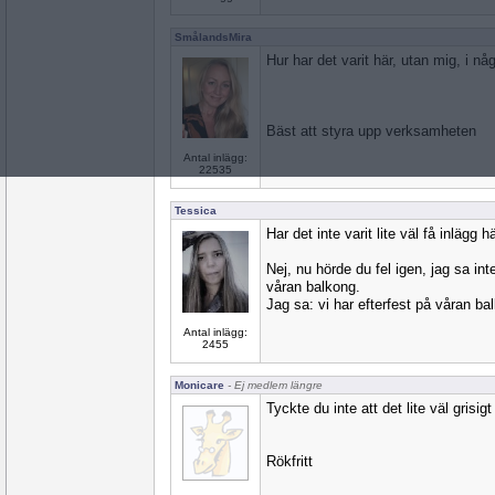
SmålandsMira
Hur har det varit här, utan mig, i n
Bäst att styra upp verksamheten
Antal inlägg:
22535
Tessica
Har det inte varit lite väl få inlägg
Nej, nu hörde du fel igen, jag sa inte
våran balkong.
Jag sa: vi har efterfest på våran ba
Antal inlägg:
2455
Monicare
- Ej medlem längre
Tyckte du inte att det lite väl grisigt
Rökfritt