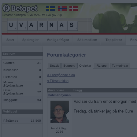
Senaste rullningen, UVaRnAS, av Eva gav 73p
Start
Spelregler
Vanliga frågor
Sök medlem
Topplistor
For
Spelrum
Forumkategorier
Giraffen
31
Snack
Support
Ordlekar
IRL-spel
Turneringar
Krokodilen
0
« Föregående sida
Elefanten
0
« Första sidan
Musen
0
Böjningslistan
Grisen
Användare
Inlägg
22
Böjningslistan
bobmarleyman
Inloggade
53
Vad ser du fram emot imorgon med
Fredag, då tänker jag på the Cure
Mobilspel
Pågående
18 505
Antal inlägg:
2266