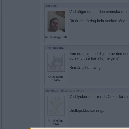
pellefax
Vad säger du om den svenska mus
Då är det lördag hela veckan lång ti
Antal inlägg: 536
Prärieklocka
Kan du dela med dig lite av den se
du skrivit så här inför helgen?
Rim är alltid trevligt
Antal inlägg:
11487
Monicare
- Ej medlem längre
Vad tycker du, Tror du Oskar får sin
Bröllopsklockor ringa
Antal inlägg:
4523