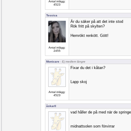
Antal inlägg:
4523
Tessica
Är du säker på att det inte stod
Rök fritt på skylten?
Hemrökt renkött. Gött!
Antal inlägg:
2455
Monicare
- Ej medlem längre
Fixar du det i kåtan?
Lapp skoj
Antal inlägg:
4523
åskarll
vad håller de på med när de springer
midnattsolen som förvirrar