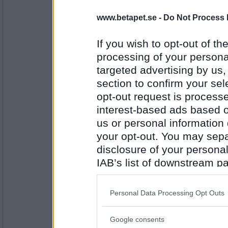
åskarll
www.betapet.se -
Do Not Process 
alla undrar var är han
som en gång var kvinnornas man,
nu är han gammal, övergiven trött o
If you wish to opt-out of the
och du säger det beror på att han få
processing of your personal
Antal inlägg:
targeted advertising by us
2503
säkert en piratkopia
section to confirm your sel
åskarll
opt-out request is proces
och en sen sådan...
interest-based ads based o
us or personal information d
your opt-out. You may separ
Antal inlägg:
disclosure of your personal
2503
IAB’s list of downstream pa
pellefax
also be disclosed by us to 
Vad tycker du om Kapten Krok i fi
Downstream Participants
th
Personal Data Processing Opt Outs
Aj Aj kapten
third parties.
Google consents
Antal inlägg: 536
Please note that this web