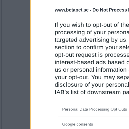
5826
www.betapet.se -
Do Not Process 
SmålandsMira
Varför tycker du det är ett måste att bjuda in
If you wish to opt-out of the
processing of your personal
Jag har höga förväntningar
targeted advertising by us
Antal inlägg:
section to confirm your sel
22535
opt-out request is proces
åskarl
interest-based ads based o
varför blir du ideligen besviken?
us or personal information d
your opt-out. You may separ
sänker ribban
disclosure of your personal
Antal inlägg:
IAB’s list of downstream pa
5826
also be disclosed by us to 
SmålandsMira
Downstream Participants
th
Jag har hört att din fru tycker att ditt blåg
Personal Data Processing Opt Outs
varför kan du inte bara sluta?
third parties.
Google consents
Tack för en målande beskrivning
Please note that this web