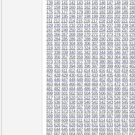
139
140
141
142
143
144
145
146
147
148
149
15
157
158
159
160
161
162
163
164
165
166
167
16
175
176
177
178
179
180
181
182
183
184
185
18
193
194
195
196
197
198
199
200
201
202
203
20
211
212
213
214
215
216
217
218
219
220
221
22
229
230
231
232
233
234
235
236
237
238
239
24
247
248
249
250
251
252
253
254
255
256
257
25
265
266
267
268
269
270
271
272
273
274
275
27
283
284
285
286
287
288
289
290
291
292
293
29
301
302
303
304
305
306
307
308
309
310
311
31
319
320
321
322
323
324
325
326
327
328
329
33
337
338
339
340
341
342
343
344
345
346
347
34
355
356
357
358
359
360
361
362
363
364
365
36
373
374
375
376
377
378
379
380
381
382
383
38
391
392
393
394
395
396
397
398
399
400
401
40
409
410
411
412
413
414
415
416
417
418
419
42
427
428
429
430
431
432
433
434
435
436
437
43
445
446
447
448
449
450
451
452
453
454
455
45
463
464
465
466
467
468
469
470
471
472
473
47
481
482
483
484
485
486
487
488
489
490
491
49
499
500
501
502
503
504
505
506
507
508
509
51
517
518
519
520
521
522
523
524
525
526
527
52
535
536
537
538
539
540
541
542
543
544
545
54
553
554
555
556
557
558
559
560
561
562
563
56
571
572
573
574
575
576
577
578
579
580
581
58
589
590
591
592
593
594
595
596
597
598
599
60
607
608
609
610
611
612
613
614
615
616
617
61
625
626
627
628
629
630
631
632
633
634
635
63
643
644
645
646
647
648
649
650
651
652
653
65
661
662
663
664
665
666
667
668
669
670
671
67