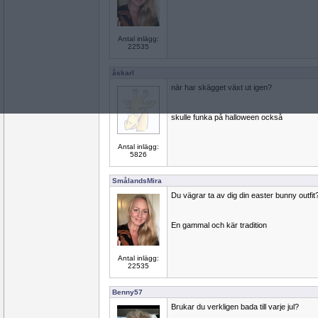
Antal inlägg:
22535
åskarl
när har skägget växt ut igen?
skulle funka på halloween också
Antal inlägg:
5826
SmålandsMira
Du vägrar ta av dig din easter bunny outfit
En gammal och kär tradition
Antal inlägg:
22535
Benny57
Brukar du verkligen bada till varje jul?