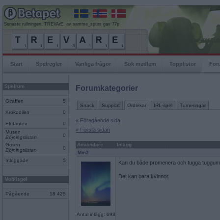
Senaste rullningen, TREVArE, av samme_spurs gav 77p
Start
Spelregler
Vanliga frågor
Sök medlem
Topplistor
For
Spelrum
Forumkategorier
Giraffen
5
Snack
Support
Ordlekar
IRL-spel
Turneringar
Krokodilen
0
« Föregående sida
Elefanten
0
« Första sidan
Musen
0
Böjningslistan
Grisen
Användare
Inlägg
0
Böjningslistan
Mm2
Inloggade
5
Kan du både promenera och tugga tuggumm
Det kan bara kvinnor.
Mobilspel
Pågående
18 425
Antal inlägg: 693