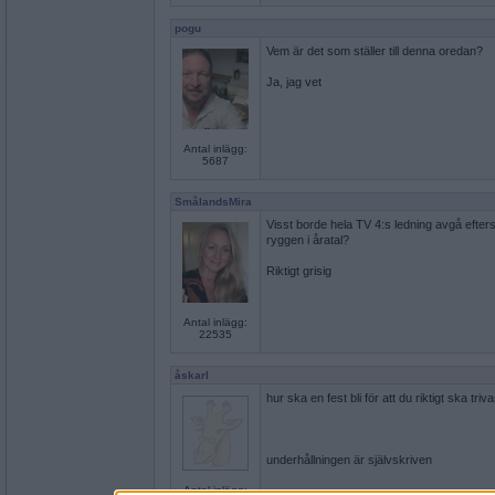
pogu
Vem är det som ställer till denna oredan?
Ja, jag vet
Antal inlägg:
5687
SmålandsMira
Visst borde hela TV 4:s ledning avgå efterso
ryggen i åratal?
Riktigt grisig
Antal inlägg:
22535
åskarl
hur ska en fest bli för att du riktigt ska triv
underhållningen är självskriven
Antal inlägg: