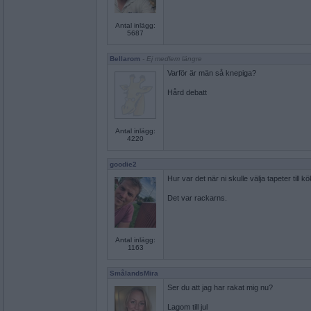
Antal inlägg:
5687
Bellarom
- Ej medlem längre
Varför är män så knepiga?
Hård debatt
Antal inlägg:
4220
goodie2
Hur var det när ni skulle välja tapeter till
Det var rackarns.
Antal inlägg:
1163
SmålandsMira
Ser du att jag har rakat mig nu?
Lagom till jul