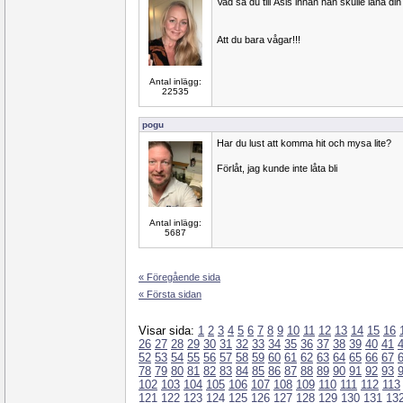
Vad sa du till Åsis innan han skulle låna din 
Att du bara vågar!!!
Antal inlägg:
22535
pogu
Har du lust att komma hit och mysa lite?
Förlåt, jag kunde inte låta bli
Antal inlägg:
5687
« Föregående sida
« Första sidan
Visar sida:
1
2
3
4
5
6
7
8
9
10
11
12
13
14
15
16
26
27
28
29
30
31
32
33
34
35
36
37
38
39
40
41
52
53
54
55
56
57
58
59
60
61
62
63
64
65
66
67
78
79
80
81
82
83
84
85
86
87
88
89
90
91
92
93
102
103
104
105
106
107
108
109
110
111
112
113
121
122
123
124
125
126
127
128
129
130
131
13