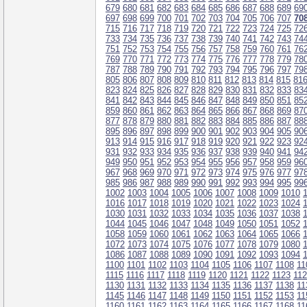
679
680
681
682
683
684
685
686
687
688
689
69
697
698
699
700
701
702
703
704
705
706
707
70
715
716
717
718
719
720
721
722
723
724
725
72
733
734
735
736
737
738
739
740
741
742
743
74
751
752
753
754
755
756
757
758
759
760
761
76
769
770
771
772
773
774
775
776
777
778
779
78
787
788
789
790
791
792
793
794
795
796
797
79
805
806
807
808
809
810
811
812
813
814
815
81
823
824
825
826
827
828
829
830
831
832
833
83
841
842
843
844
845
846
847
848
849
850
851
85
859
860
861
862
863
864
865
866
867
868
869
87
877
878
879
880
881
882
883
884
885
886
887
88
895
896
897
898
899
900
901
902
903
904
905
90
913
914
915
916
917
918
919
920
921
922
923
92
931
932
933
934
935
936
937
938
939
940
941
94
949
950
951
952
953
954
955
956
957
958
959
96
967
968
969
970
971
972
973
974
975
976
977
97
985
986
987
988
989
990
991
992
993
994
995
99
1002
1003
1004
1005
1006
1007
1008
1009
1010
1016
1017
1018
1019
1020
1021
1022
1023
1024
1030
1031
1032
1033
1034
1035
1036
1037
1038
1044
1045
1046
1047
1048
1049
1050
1051
1052
1058
1059
1060
1061
1062
1063
1064
1065
1066
1072
1073
1074
1075
1076
1077
1078
1079
1080
1086
1087
1088
1089
1090
1091
1092
1093
1094
1100
1101
1102
1103
1104
1105
1106
1107
1108
11
1115
1116
1117
1118
1119
1120
1121
1122
1123
11
1130
1131
1132
1133
1134
1135
1136
1137
1138
11
1145
1146
1147
1148
1149
1150
1151
1152
1153
11
1160
1161
1162
1163
1164
1165
1166
1167
1168
11