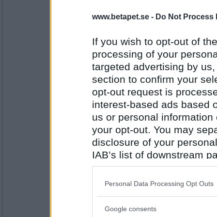
farmor448
www.betapet.se -
Do Not Process 
Vad är dagarna som går?
Betyder allt för mig
If you wish to opt-out of the
processing of your personal
Antal inlägg:
targeted advertising by us
6961
section to confirm your sel
Greta grus
opt-out request is proces
Hur översätter du det engelska ordet "noth
interest-based ads based o
Min blå ballong.
us or personal information d
your opt-out. You may separ
Antal inlägg:
27944
disclosure of your personal
IAB’s list of downstream pa
Oskar K
- Ej medlem längre
also be disclosed by us to 
I vad förvarar du alla dina drömmar?
Downstream Participants
th
Personal Data Processing Opt Outs
Mars oc Jupiter.
third parties.
Antal inlägg:
Google consents
Please note that this web
6529