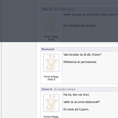
Oskar K
- Ej medlem längre
Varför skrattar du inte åt Åsa-Nisse filmer?
Den obefläckade avelsen.
Antal inlägg:
6529
Ruckzuck
Vad skrattar du åt då, Oskar?
Effekterna är permanenta.
Antal inlägg:
34614
Oskar K
- Ej medlem längre
Ha ha, den var bra:)
Vaför är du emot dödsstraff?
En bank på Cypern.
Antal inlägg: