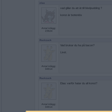
elaa
vad gillar du att ät till blodpudding ?
konst är bottenlös
Antal inlägg:
15624
Ruckzuck
Vad brukar du ha på bacon?
Livet.
Antal inlägg:
34614
Ruckzuck
Elaa: varför hatar du all konst?
Antal inlägg:
34614