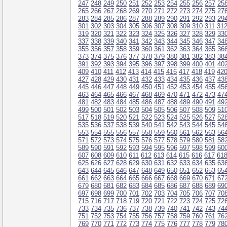
247
248
249
250
251
252
253
254
255
256
257
25
265
266
267
268
269
270
271
272
273
274
275
27
283
284
285
286
287
288
289
290
291
292
293
29
301
302
303
304
305
306
307
308
309
310
311
31
319
320
321
322
323
324
325
326
327
328
329
33
337
338
339
340
341
342
343
344
345
346
347
34
355
356
357
358
359
360
361
362
363
364
365
36
373
374
375
376
377
378
379
380
381
382
383
38
391
392
393
394
395
396
397
398
399
400
401
40
409
410
411
412
413
414
415
416
417
418
419
42
427
428
429
430
431
432
433
434
435
436
437
43
445
446
447
448
449
450
451
452
453
454
455
45
463
464
465
466
467
468
469
470
471
472
473
47
481
482
483
484
485
486
487
488
489
490
491
49
499
500
501
502
503
504
505
506
507
508
509
51
517
518
519
520
521
522
523
524
525
526
527
52
535
536
537
538
539
540
541
542
543
544
545
54
553
554
555
556
557
558
559
560
561
562
563
56
571
572
573
574
575
576
577
578
579
580
581
58
589
590
591
592
593
594
595
596
597
598
599
60
607
608
609
610
611
612
613
614
615
616
617
61
625
626
627
628
629
630
631
632
633
634
635
63
643
644
645
646
647
648
649
650
651
652
653
65
661
662
663
664
665
666
667
668
669
670
671
67
679
680
681
682
683
684
685
686
687
688
689
69
697
698
699
700
701
702
703
704
705
706
707
70
715
716
717
718
719
720
721
722
723
724
725
72
733
734
735
736
737
738
739
740
741
742
743
74
751
752
753
754
755
756
757
758
759
760
761
76
769
770
771
772
773
774
775
776
777
778
779
78