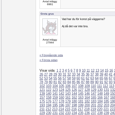
Antal inlägg:
6961
Greta grus
Vad har du för konst på väggarna?
Aj då det var inte bra.
Antal inlägg:
27944
« Föregående sida
« Första sidan
Visar sida:
1
2
3
4
5
6
7
8
9
10
11
12
13
14
15
16
26
27
28
29
30
31
32
33
34
35
36
37
38
39
40
41
52
53
54
55
56
57
58
59
60
61
62
63
64
65
66
67
78
79
80
81
82
83
84
85
86
87
88
89
90
91
92
93
102
103
104
105
106
107
108
109
110
111
112
113
121
122
123
124
125
126
127
128
129
130
131
13
139
140
141
142
143
144
145
146
147
148
149
15
157
158
159
160
161
162
163
164
165
166
167
16
175
176
177
178
179
180
181
182
183
184
185
18
193
194
195
196
197
198
199
200
201
202
203
20
211
212
213
214
215
216
217
218
219
220
221
22
229
230
231
232
233
234
235
236
237
238
239
24