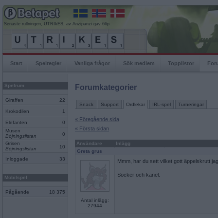
Senaste rullningen, UTRIkES, av Anzipanzi gav 66p
Start
Spelregler
Vanliga frågor
Sök medlem
Topplistor
For
Spelrum
Forumkategorier
Giraffen
22
Snack
Support
Ordlekar
IRL-spel
Turneringar
Krokodilen
1
« Föregående sida
Elefanten
0
« Första sidan
Musen
0
Böjningslistan
Grisen
Användare
Inlägg
10
Böjningslistan
Greta grus
Inloggade
33
Mmm, har du sett vilket gott äppelskrutt ja
Socker och kanel.
Mobilspel
Pågående
18 375
Antal inlägg:
27944