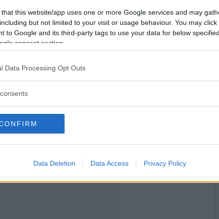
2017-01-18 16:42
Vill du bli
 that this website/app uses one or more Google services and may gath
 glömmer med " det var som bortblåst" ?
medlem?
including but not limited to your visit or usage behaviour. You may click 
 to Google and its third-party tags to use your data for below specifi
t
Skapa nytt konto
ogle consent section.
l Data Processing Opt Outs
2017-01-18 18:17
 utklädd till remvanrijn?
consents
CONFIRM
2017-01-18 18:19
Data Deletion
Data Access
Privacy Policy
iaf, vad fattas i utklädseln ?