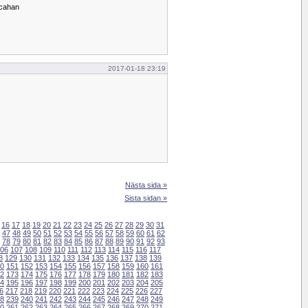
acahan
2017-01-18 23:19
Nästa sida »
Sista sidan »
16
17
18
19
20
21
22
23
24
25
26
27
28
29
30
31
47
48
49
50
51
52
53
54
55
56
57
58
59
60
61
62
78
79
80
81
82
83
84
85
86
87
88
89
90
91
92
93
06
107
108
109
110
111
112
113
114
115
116
117
8
129
130
131
132
133
134
135
136
137
138
139
0
151
152
153
154
155
156
157
158
159
160
161
2
173
174
175
176
177
178
179
180
181
182
183
4
195
196
197
198
199
200
201
202
203
204
205
6
217
218
219
220
221
222
223
224
225
226
227
8
239
240
241
242
243
244
245
246
247
248
249
0
261
262
263
264
265
266
267
268
269
270
271