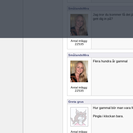
SmålandsMira
Jag tror du kommer få det jäk
gett dig in på?
Antal inlägg:
22535
SmålandsMira
Flera hundra år gammal
Antal inlägg:
22535
Greta grus
Hur gammal bör man vara för
Pingla i klockan bara.
Antal inlägg: