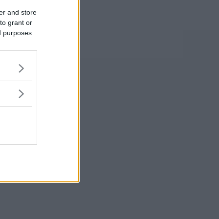
er and store
to grant or
ed purposes