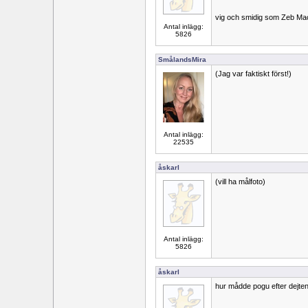
vig och smidig som Zeb M
Antal inlägg:
5826
SmålandsMira
(Jag var faktiskt först!)
Antal inlägg:
22535
åskarl
(vill ha målfoto)
Antal inlägg:
5826
åskarl
hur mådde pogu efter dejte