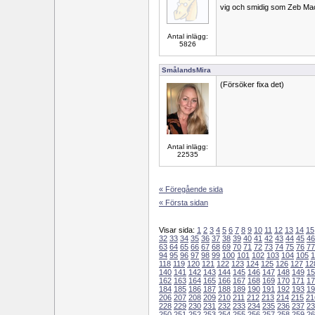
vig och smidig som Zeb M
Antal inlägg:
5826
SmålandsMira
(Försöker fixa det)
Antal inlägg:
22535
« Föregående sida
« Första sidan
Visar sida:
1
2
3
4
5
6
7
8
9
10
11
12
13
14
15
32
33
34
35
36
37
38
39
40
41
42
43
44
45
46
63
64
65
66
67
68
69
70
71
72
73
74
75
76
77
94
95
96
97
98
99
100
101
102
103
104
105
1
118
119
120
121
122
123
124
125
126
127
12
140
141
142
143
144
145
146
147
148
149
15
162
163
164
165
166
167
168
169
170
171
17
184
185
186
187
188
189
190
191
192
193
19
206
207
208
209
210
211
212
213
214
215
21
228
229
230
231
232
233
234
235
236
237
23
250
251
252
253
254
255
256
257
258
259
26