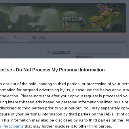
istor
Forum
Min sida
Sök i forumet
Inloggning
rneringar
Användare
et.se -
Do Not Process My Personal Information
Nästa sida »
Lösenord
Sista sidan »
to opt-out of the sale, sharing to third parties, or processing of your per
Kom ihåg mig
2017-01-18 16:26
formation for targeted advertising by us, please use the below opt-out s
Logga in
 har inte berättat att du redan är gift och har
r selection. Please note that after your opt-out request is processed y
eing interest-based ads based on personal information utilized by us or
Glömt ditt lösenord?
mycket.
Få ny aktiveringslänk
disclosed to third parties prior to your opt-out. You may separately opt-
losure of your personal information by third parties on the IAB’s list of
. This information may also be disclosed by us to third parties on the
IA
Betapet är gratis!
Participants
that may further disclose it to other third parties.