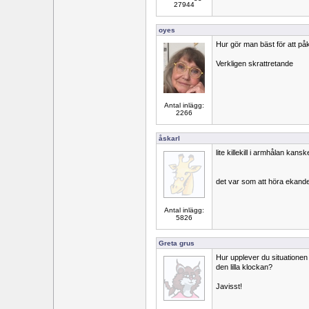
27944
oyes
Hur gör man bäst för att p
Verkligen skrattretande
Antal inlägg:
2266
åskarl
lite killekill i armhålan kans
det var som att höra ekand
Antal inlägg:
5826
Greta grus
Hur upplever du situationen
den lilla klockan?
Javisst!