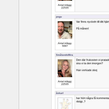
Antal inlägg:
22535
pogu
Var finns nyckeln till ditt hjä
På månen!
Antal inlägg:
5687
SmålandsMira
Den där frukosten vi pratad
ska vi ta den imorgon?
Han verkade okej
Antal inlägg:
22535
åskarl
har hört några få kommenta
riktigt..?