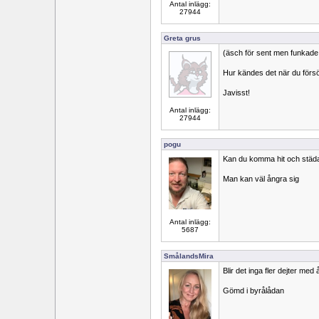
Antal inlägg:
27944
Greta grus
(äsch för sent men funkade
Hur kändes det när du förs
Javisst!
Antal inlägg:
27944
pogu
Kan du komma hit och städa 
Man kan väl ångra sig
Antal inlägg:
5687
SmålandsMira
Blir det inga fler dejter med
Gömd i byrålådan