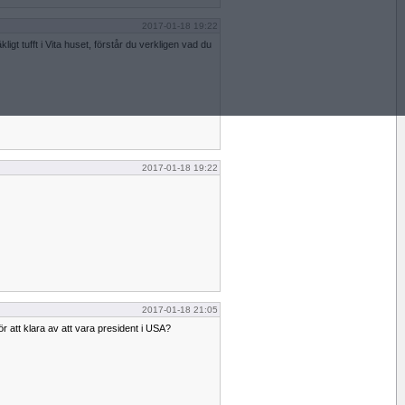
2017-01-18 19:22
ligt tufft i Vita huset, förstår du verkligen vad du
2017-01-18 19:22
2017-01-18 21:05
 att klara av att vara president i USA?