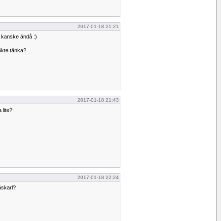
2017-01-18 21:21
 kanske ändå :)
ökte tänka?
2017-01-18 21:43
lite?
2017-01-18 22:24
 åskarl?