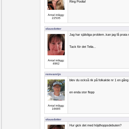
Ring Poolia!
Antal inlägg:
22535
olausdotter
Jag har själsliga problem..kan jag få prata 
Tack för det Telia...
Antal inlägg:
4962
remvanrijn
blev du också rik på folkaktie nr 1 en gång 
en enda stor flopp
Antal inlägg:
16685
olausdotter
Hur gick det med höjdhoppsdebuten?