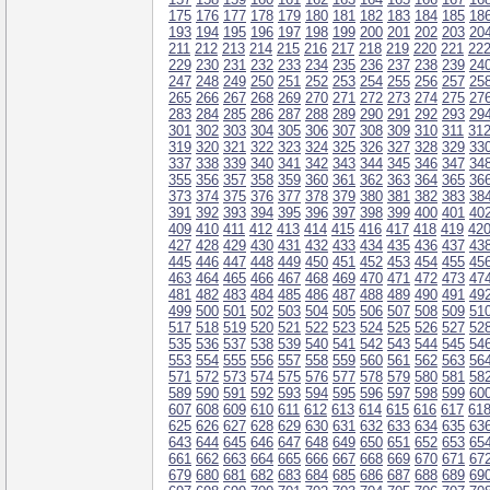
175
176
177
178
179
180
181
182
183
184
185
18
193
194
195
196
197
198
199
200
201
202
203
20
211
212
213
214
215
216
217
218
219
220
221
22
229
230
231
232
233
234
235
236
237
238
239
24
247
248
249
250
251
252
253
254
255
256
257
25
265
266
267
268
269
270
271
272
273
274
275
27
283
284
285
286
287
288
289
290
291
292
293
29
301
302
303
304
305
306
307
308
309
310
311
31
319
320
321
322
323
324
325
326
327
328
329
33
337
338
339
340
341
342
343
344
345
346
347
34
355
356
357
358
359
360
361
362
363
364
365
36
373
374
375
376
377
378
379
380
381
382
383
38
391
392
393
394
395
396
397
398
399
400
401
40
409
410
411
412
413
414
415
416
417
418
419
42
427
428
429
430
431
432
433
434
435
436
437
43
445
446
447
448
449
450
451
452
453
454
455
45
463
464
465
466
467
468
469
470
471
472
473
47
481
482
483
484
485
486
487
488
489
490
491
49
499
500
501
502
503
504
505
506
507
508
509
51
517
518
519
520
521
522
523
524
525
526
527
52
535
536
537
538
539
540
541
542
543
544
545
54
553
554
555
556
557
558
559
560
561
562
563
56
571
572
573
574
575
576
577
578
579
580
581
58
589
590
591
592
593
594
595
596
597
598
599
60
607
608
609
610
611
612
613
614
615
616
617
61
625
626
627
628
629
630
631
632
633
634
635
63
643
644
645
646
647
648
649
650
651
652
653
65
661
662
663
664
665
666
667
668
669
670
671
67
679
680
681
682
683
684
685
686
687
688
689
69