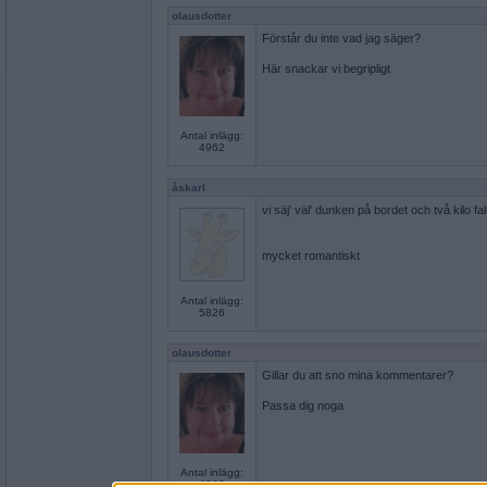
olausdotter
Förstår du inte vad jag säger?
Här snackar vi begripligt
Antal inlägg:
4962
åskarl
vi säj' väl' dunken på bordet och två kilo f
mycket romantiskt
Antal inlägg:
5826
olausdotter
Gillar du att sno mina kommentarer?
Passa dig noga
Antal inlägg:
4962