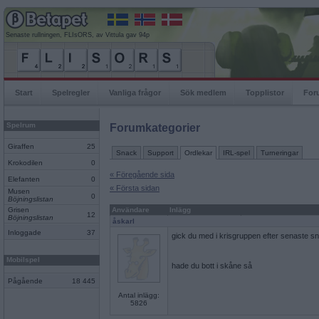
Senaste rullningen, FLIsORS, av Vittula gav 94p
Start
Spelregler
Vanliga frågor
Sök medlem
Topplistor
For
Spelrum
Forumkategorier
Giraffen
25
Snack
Support
Ordlekar
IRL-spel
Turneringar
Krokodilen
0
« Föregående sida
Elefanten
0
« Första sidan
Musen
0
Böjningslistan
Grisen
Användare
Inlägg
12
Böjningslistan
åskarl
Inloggade
37
gick du med i krisgruppen efter senaste sn
Mobilspel
hade du bott i skåne så
Pågående
18 445
Antal inlägg:
5826