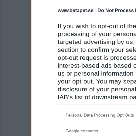
www.betapet.se -
Do Not Process 
Bellarom
- Ej medlem längre
Vet du hur bra det kändes att klå dig på be
If you wish to opt-out of the
Hjälp vad rädd jag blir
processing of your personal
targeted advertising by us
Antal inlägg:
4220
section to confirm your sel
opt-out request is proces
olausdotter
Vet du...gubbarna ska dansa utan ballonge
interest-based ads based o
us or personal information d
Hoppas du inte har fobi för maskar...
your opt-out. You may separ
disclosure of your personal
Antal inlägg:
4962
IAB’s list of downstream pa
also be disclosed by us to 
SmålandsMira
Något jag ska tänka på innan jag låter dig
Downstream Participants
th
Personal Data Processing Opt Outs
third parties.
Norrlänningar kan inte vara kloka på en en
Google consents
Please note that this web