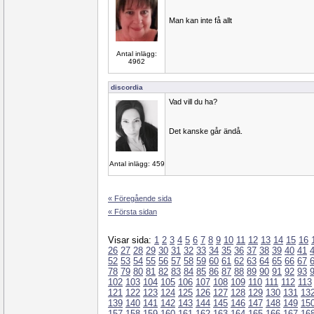
Man kan inte få allt
Antal inlägg:
4962
discordia
Vad vill du ha?
Det kanske går ändå.
Antal inlägg: 459
« Föregående sida
« Första sidan
Visar sida:
1
2
3
4
5
6
7
8
9
10
11
12
13
14
15
16
26
27
28
29
30
31
32
33
34
35
36
37
38
39
40
41
52
53
54
55
56
57
58
59
60
61
62
63
64
65
66
67
78
79
80
81
82
83
84
85
86
87
88
89
90
91
92
93
102
103
104
105
106
107
108
109
110
111
112
113
121
122
123
124
125
126
127
128
129
130
131
13
139
140
141
142
143
144
145
146
147
148
149
15
157
158
159
160
161
162
163
164
165
166
167
16