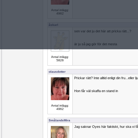
Antal inlägg:
4962
åskarl
sen var det ju det här att pricka rätt...?
är ju så jag gör för det mesta
Antal inlägg:
5826
olausdotter
Prickar rätt? Inte alltid enligt din fru...eller 
Hon får väl skaffa en stand in
Antal inlägg:
4962
SmålandsMira
Jag saknar Oyes här faktiskt, hur ska vi få