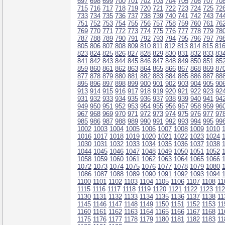
697
698
699
700
701
702
703
704
705
706
707
70
715
716
717
718
719
720
721
722
723
724
725
72
733
734
735
736
737
738
739
740
741
742
743
74
751
752
753
754
755
756
757
758
759
760
761
76
769
770
771
772
773
774
775
776
777
778
779
78
787
788
789
790
791
792
793
794
795
796
797
79
805
806
807
808
809
810
811
812
813
814
815
81
823
824
825
826
827
828
829
830
831
832
833
83
841
842
843
844
845
846
847
848
849
850
851
85
859
860
861
862
863
864
865
866
867
868
869
87
877
878
879
880
881
882
883
884
885
886
887
88
895
896
897
898
899
900
901
902
903
904
905
90
913
914
915
916
917
918
919
920
921
922
923
92
931
932
933
934
935
936
937
938
939
940
941
94
949
950
951
952
953
954
955
956
957
958
959
96
967
968
969
970
971
972
973
974
975
976
977
97
985
986
987
988
989
990
991
992
993
994
995
99
1002
1003
1004
1005
1006
1007
1008
1009
1010
1016
1017
1018
1019
1020
1021
1022
1023
1024
1030
1031
1032
1033
1034
1035
1036
1037
1038
1044
1045
1046
1047
1048
1049
1050
1051
1052
1058
1059
1060
1061
1062
1063
1064
1065
1066
1072
1073
1074
1075
1076
1077
1078
1079
1080
1086
1087
1088
1089
1090
1091
1092
1093
1094
1100
1101
1102
1103
1104
1105
1106
1107
1108
11
1115
1116
1117
1118
1119
1120
1121
1122
1123
11
1130
1131
1132
1133
1134
1135
1136
1137
1138
11
1145
1146
1147
1148
1149
1150
1151
1152
1153
11
1160
1161
1162
1163
1164
1165
1166
1167
1168
11
1175
1176
1177
1178
1179
1180
1181
1182
1183
11