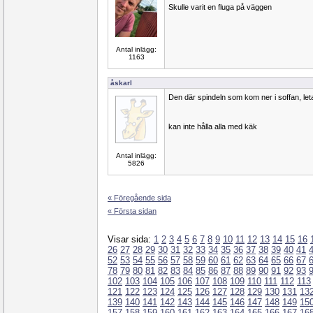
Skulle varit en fluga på väggen
Antal inlägg:
1163
åskarl
Den där spindeln som kom ner i soffan, let
kan inte hålla alla med käk
Antal inlägg:
5826
« Föregående sida
« Första sidan
Visar sida:
1
2
3
4
5
6
7
8
9
10
11
12
13
14
15
16
26
27
28
29
30
31
32
33
34
35
36
37
38
39
40
41
52
53
54
55
56
57
58
59
60
61
62
63
64
65
66
67
78
79
80
81
82
83
84
85
86
87
88
89
90
91
92
93
102
103
104
105
106
107
108
109
110
111
112
113
121
122
123
124
125
126
127
128
129
130
131
13
139
140
141
142
143
144
145
146
147
148
149
15
157
158
159
160
161
162
163
164
165
166
167
16