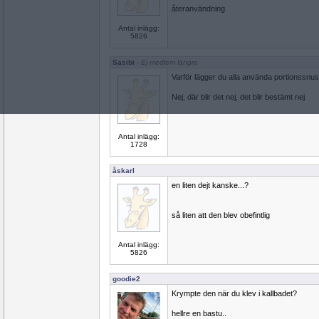
återanvändning
Antal inlägg:
5826
Sasibi
- Ej medlem längre
Varför lägger du alla använda portionssnus
Nej, där blir det nej, det blir bestämt nej
Antal inlägg:
1728
åskarl
en liten dejt kanske...?
så liten att den blev obefintlig
Antal inlägg:
5826
goodie2
Krympte den när du klev i kallbadet?
hellre en bastu..