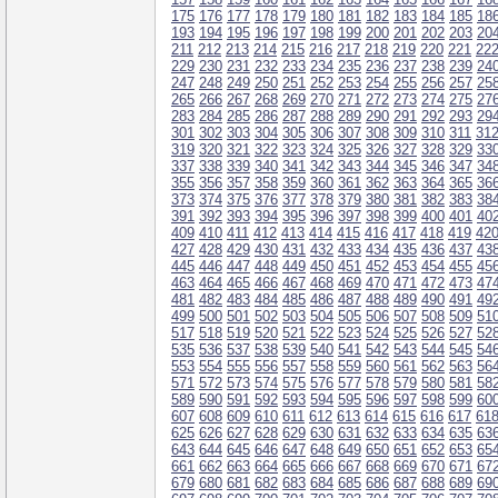
175
176
177
178
179
180
181
182
183
184
185
18
193
194
195
196
197
198
199
200
201
202
203
20
211
212
213
214
215
216
217
218
219
220
221
22
229
230
231
232
233
234
235
236
237
238
239
24
247
248
249
250
251
252
253
254
255
256
257
25
265
266
267
268
269
270
271
272
273
274
275
27
283
284
285
286
287
288
289
290
291
292
293
29
301
302
303
304
305
306
307
308
309
310
311
31
319
320
321
322
323
324
325
326
327
328
329
33
337
338
339
340
341
342
343
344
345
346
347
34
355
356
357
358
359
360
361
362
363
364
365
36
373
374
375
376
377
378
379
380
381
382
383
38
391
392
393
394
395
396
397
398
399
400
401
40
409
410
411
412
413
414
415
416
417
418
419
42
427
428
429
430
431
432
433
434
435
436
437
43
445
446
447
448
449
450
451
452
453
454
455
45
463
464
465
466
467
468
469
470
471
472
473
47
481
482
483
484
485
486
487
488
489
490
491
49
499
500
501
502
503
504
505
506
507
508
509
51
517
518
519
520
521
522
523
524
525
526
527
52
535
536
537
538
539
540
541
542
543
544
545
54
553
554
555
556
557
558
559
560
561
562
563
56
571
572
573
574
575
576
577
578
579
580
581
58
589
590
591
592
593
594
595
596
597
598
599
60
607
608
609
610
611
612
613
614
615
616
617
61
625
626
627
628
629
630
631
632
633
634
635
63
643
644
645
646
647
648
649
650
651
652
653
65
661
662
663
664
665
666
667
668
669
670
671
67
679
680
681
682
683
684
685
686
687
688
689
69