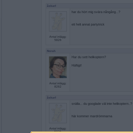
åskarl
har du hört mig svära nångång...?
ett helt annat partytrick
Antal inlägg:
5826
Norah
Har du sett helikoptern?
Häftigt!
Antal inlägg:
8262
åskarl
snälla... du googlade väl inte helikoptern..?
här kommer mardrömmarna
Antal inlägg:
5826