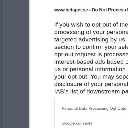
www.betapet.se -
Do Not Process 
SmålandsMira
Vad tyckte du om Åsis helikopter?
If you wish to opt-out of the
Det passar sig inte på McDonald’s
processing of your personal
targeted advertising by us
Antal inlägg:
22535
section to confirm your sel
opt-out request is proces
SmålandsMira
interest-based ads based o
Äsch...som vanligt
us or personal information d
your opt-out. You may separ
disclosure of your personal
Antal inlägg:
22535
IAB’s list of downstream pa
also be disclosed by us to 
Norah
Downstream Participants
th
Kan jag få en hummer och ett glas vitt?
Personal Data Processing Opt Outs
third parties.
Jag betalar
Google consents
Please note that this web