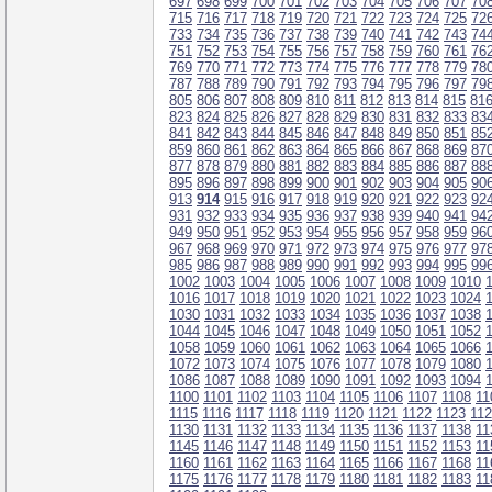
697
698
699
700
701
702
703
704
705
706
707
70
715
716
717
718
719
720
721
722
723
724
725
72
733
734
735
736
737
738
739
740
741
742
743
74
751
752
753
754
755
756
757
758
759
760
761
76
769
770
771
772
773
774
775
776
777
778
779
78
787
788
789
790
791
792
793
794
795
796
797
79
805
806
807
808
809
810
811
812
813
814
815
81
823
824
825
826
827
828
829
830
831
832
833
83
841
842
843
844
845
846
847
848
849
850
851
85
859
860
861
862
863
864
865
866
867
868
869
87
877
878
879
880
881
882
883
884
885
886
887
88
895
896
897
898
899
900
901
902
903
904
905
90
913
914
915
916
917
918
919
920
921
922
923
92
931
932
933
934
935
936
937
938
939
940
941
94
949
950
951
952
953
954
955
956
957
958
959
96
967
968
969
970
971
972
973
974
975
976
977
97
985
986
987
988
989
990
991
992
993
994
995
99
1002
1003
1004
1005
1006
1007
1008
1009
1010
1016
1017
1018
1019
1020
1021
1022
1023
1024
1030
1031
1032
1033
1034
1035
1036
1037
1038
1044
1045
1046
1047
1048
1049
1050
1051
1052
1058
1059
1060
1061
1062
1063
1064
1065
1066
1072
1073
1074
1075
1076
1077
1078
1079
1080
1086
1087
1088
1089
1090
1091
1092
1093
1094
1100
1101
1102
1103
1104
1105
1106
1107
1108
11
1115
1116
1117
1118
1119
1120
1121
1122
1123
11
1130
1131
1132
1133
1134
1135
1136
1137
1138
11
1145
1146
1147
1148
1149
1150
1151
1152
1153
11
1160
1161
1162
1163
1164
1165
1166
1167
1168
11
1175
1176
1177
1178
1179
1180
1181
1182
1183
11