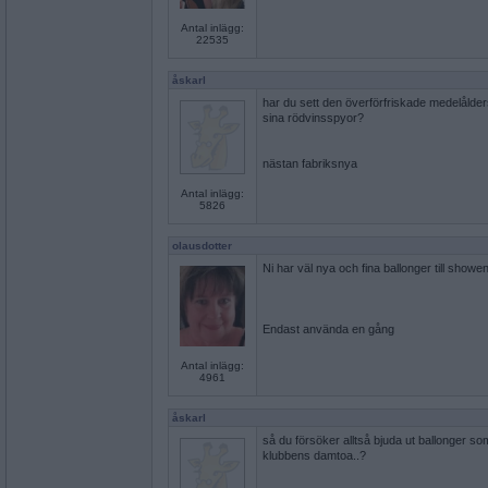
Antal inlägg:
22535
åskarl
har du sett den överförfriskade medelålde
sina rödvinsspyor?
nästan fabriksnya
Antal inlägg:
5826
olausdotter
Ni har väl nya och fina ballonger till showe
Endast använda en gång
Antal inlägg:
4961
åskarl
så du försöker alltså bjuda ut ballonger s
klubbens damtoa..?