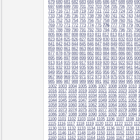
679
680
681
682
683
684
685
686
687
688
689
69
697
698
699
700
701
702
703
704
705
706
707
70
715
716
717
718
719
720
721
722
723
724
725
72
733
734
735
736
737
738
739
740
741
742
743
74
751
752
753
754
755
756
757
758
759
760
761
76
769
770
771
772
773
774
775
776
777
778
779
78
787
788
789
790
791
792
793
794
795
796
797
79
805
806
807
808
809
810
811
812
813
814
815
81
823
824
825
826
827
828
829
830
831
832
833
83
841
842
843
844
845
846
847
848
849
850
851
85
859
860
861
862
863
864
865
866
867
868
869
87
877
878
879
880
881
882
883
884
885
886
887
88
895
896
897
898
899
900
901
902
903
904
905
90
913
914
915
916
917
918
919
920
921
922
923
92
931
932
933
934
935
936
937
938
939
940
941
94
949
950
951
952
953
954
955
956
957
958
959
96
967
968
969
970
971
972
973
974
975
976
977
97
985
986
987
988
989
990
991
992
993
994
995
99
1002
1003
1004
1005
1006
1007
1008
1009
1010
1016
1017
1018
1019
1020
1021
1022
1023
1024
1030
1031
1032
1033
1034
1035
1036
1037
1038
1044
1045
1046
1047
1048
1049
1050
1051
1052
1058
1059
1060
1061
1062
1063
1064
1065
1066
1072
1073
1074
1075
1076
1077
1078
1079
1080
1086
1087
1088
1089
1090
1091
1092
1093
1094
1100
1101
1102
1103
1104
1105
1106
1107
1108
11
1115
1116
1117
1118
1119
1120
1121
1122
1123
11
1130
1131
1132
1133
1134
1135
1136
1137
1138
11
1145
1146
1147
1148
1149
1150
1151
1152
1153
11
1160
1161
1162
1163
1164
1165
1166
1167
1168
11