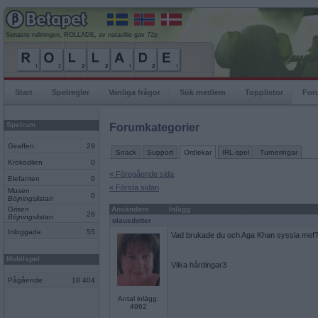
Senaste rullningen, ROLLADE, av nataollie gav 72p
Start
Spelregler
Vanliga frågor
Sök medlem
Topplistor
For
Spelrum
Forumkategorier
Giraffen
29
Snack
Support
Ordlekar
IRL-spel
Turneringar
Krokodilen
0
« Föregående sida
Elefanten
0
« Första sidan
Musen
0
Böjningslistan
Grisen
Användare
Inlägg
26
Böjningslistan
olausdotter
Inloggade
55
Vad brukade du och Aga Khan syssla mef
Mobilspel
Vilka hårdingar3
Pågående
18 404
Antal inlägg:
4962