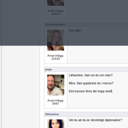
Antal inlägg:
22535
SmålandsMira
Sen igen
Antal inlägg:
22535
pogu
Lithiumina: Vad vet du om män?
Mira: Vad upptäckte du i morse?
Det kanske finns lite hopp ändå
Antal inlägg:
5687
lithiumina
Vet du att du är obrottsligt diplomatisk?