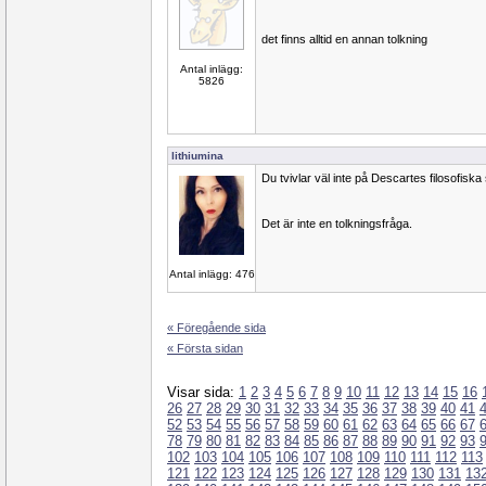
det finns alltid en annan tolkning
Antal inlägg:
5826
lithiumina
Du tvivlar väl inte på Descartes filosofiska 
Det är inte en tolkningsfråga.
Antal inlägg: 476
« Föregående sida
« Första sidan
Visar sida:
1
2
3
4
5
6
7
8
9
10
11
12
13
14
15
16
26
27
28
29
30
31
32
33
34
35
36
37
38
39
40
41
52
53
54
55
56
57
58
59
60
61
62
63
64
65
66
67
78
79
80
81
82
83
84
85
86
87
88
89
90
91
92
93
102
103
104
105
106
107
108
109
110
111
112
113
121
122
123
124
125
126
127
128
129
130
131
13