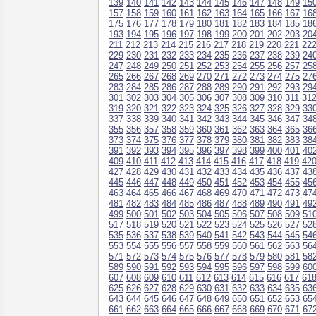
139
140
141
142
143
144
145
146
147
148
149
15
157
158
159
160
161
162
163
164
165
166
167
16
175
176
177
178
179
180
181
182
183
184
185
18
193
194
195
196
197
198
199
200
201
202
203
20
211
212
213
214
215
216
217
218
219
220
221
22
229
230
231
232
233
234
235
236
237
238
239
24
247
248
249
250
251
252
253
254
255
256
257
25
265
266
267
268
269
270
271
272
273
274
275
27
283
284
285
286
287
288
289
290
291
292
293
29
301
302
303
304
305
306
307
308
309
310
311
31
319
320
321
322
323
324
325
326
327
328
329
33
337
338
339
340
341
342
343
344
345
346
347
34
355
356
357
358
359
360
361
362
363
364
365
36
373
374
375
376
377
378
379
380
381
382
383
38
391
392
393
394
395
396
397
398
399
400
401
40
409
410
411
412
413
414
415
416
417
418
419
42
427
428
429
430
431
432
433
434
435
436
437
43
445
446
447
448
449
450
451
452
453
454
455
45
463
464
465
466
467
468
469
470
471
472
473
47
481
482
483
484
485
486
487
488
489
490
491
49
499
500
501
502
503
504
505
506
507
508
509
51
517
518
519
520
521
522
523
524
525
526
527
52
535
536
537
538
539
540
541
542
543
544
545
54
553
554
555
556
557
558
559
560
561
562
563
56
571
572
573
574
575
576
577
578
579
580
581
58
589
590
591
592
593
594
595
596
597
598
599
60
607
608
609
610
611
612
613
614
615
616
617
61
625
626
627
628
629
630
631
632
633
634
635
63
643
644
645
646
647
648
649
650
651
652
653
65
661
662
663
664
665
666
667
668
669
670
671
67