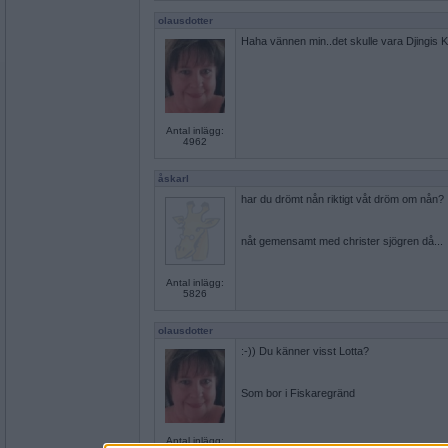
olausdotter
Haha vännen min..det skulle vara Djingis K
Antal inlägg:
4962
åskarl
har du drömt nån riktigt våt dröm om nån?
nåt gemensamt med christer sjögren då...
Antal inlägg:
5826
olausdotter
:-)) Du känner visst Lotta?
Som bor i Fiskaregränd
Antal inlägg: