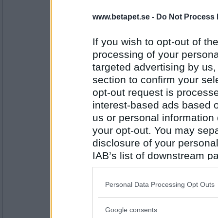
4962
www.betapet.se -
Do Not Process 
goodie2
Kan du nån rad som Evert Taube skrivit ??
If you wish to opt-out of the
Nu är du ute med damhondan igen..
processing of your personal
targeted advertising by us
Antal inlägg:
section to confirm your sel
1163
opt-out request is proces
olausdotter
interest-based ads based o
Kan du inte skriva ett ord som är svårt att
us or personal information d
Du är bra på det
your opt-out. You may separ
disclosure of your personal
Antal inlägg:
IAB’s list of downstream pa
4962
also be disclosed by us to 
goodie2
Downstream Participants
th
Vad tycker du om min totalförmåga..?
Personal Data Processing Opt Outs
third parties.
Jamendåså..
Google consents
Please note that this web