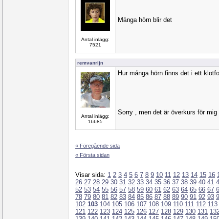
Mänga hörn blir det
Antal inlägg:
7521
remvanrijn
Hur många hörn finns det i ett klotf
Sorry , men det är överkurs för mig
Antal inlägg:
16685
« Föregående sida
« Första sidan
Visar sida:
1
2
3
4
5
6
7
8
9
10
11
12
13
14
15
16
26
27
28
29
30
31
32
33
34
35
36
37
38
39
40
41
52
53
54
55
56
57
58
59
60
61
62
63
64
65
66
67
78
79
80
81
82
83
84
85
86
87
88
89
90
91
92
93
102
103
104
105
106
107
108
109
110
111
112
113
121
122
123
124
125
126
127
128
129
130
131
13
139
140
141
142
143
144
145
146
147
148
149
15