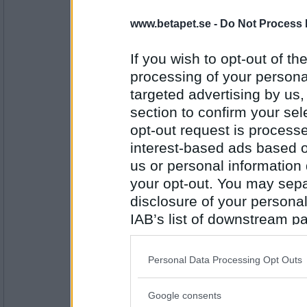
1226
www.betapet.se -
Do Not Process 
remvanrijn
Vilket är bästa tidpunkten för donat
If you wish to opt-out of the
processing of your personal
jag fick bara 300 kronor
targeted advertising by us
Antal inlägg:
section to confirm your sel
16685
opt-out request is proces
Dalkulllan
interest-based ads based o
Hur mycket lön fick du efter chefen
jobbet?
us or personal information d
your opt-out. You may separ
Vi gå över daggstänkta berg
disclosure of your personal
Antal inlägg:
IAB’s list of downstream pa
1226
also be disclosed by us to 
remvanrijn
Downstream Participants
th
har du nåt bra förslag på en vandrin
Personal Data Processing Opt Outs
third parties.
jag tvivlar på att ekan klarar oss bå
Google consents
Please note that this web