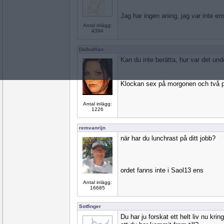
Jag har ingen aning, jag var inte en
Antal inlägg:
4394
Dalkulllan
Kan du inte berätta, hur var det und
Klockan sex på morgonen och två p
Antal inlägg:
1226
remvanrijn
när har du lunchrast på ditt jobb?
ordet fanns inte i Saol13 ens
Antal inlägg:
16685
Sotfinger
Du har ju forskat ett helt liv nu kr