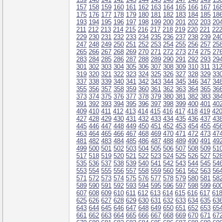
157
158
159
160
161
162
163
164
165
166
167
16
175
176
177
178
179
180
181
182
183
184
185
18
193
194
195
196
197
198
199
200
201
202
203
20
211
212
213
214
215
216
217
218
219
220
221
22
229
230
231
232
233
234
235
236
237
238
239
24
247
248
249
250
251
252
253
254
255
256
257
25
265
266
267
268
269
270
271
272
273
274
275
27
283
284
285
286
287
288
289
290
291
292
293
29
301
302
303
304
305
306
307
308
309
310
311
31
319
320
321
322
323
324
325
326
327
328
329
33
337
338
339
340
341
342
343
344
345
346
347
34
355
356
357
358
359
360
361
362
363
364
365
36
373
374
375
376
377
378
379
380
381
382
383
38
391
392
393
394
395
396
397
398
399
400
401
40
409
410
411
412
413
414
415
416
417
418
419
42
427
428
429
430
431
432
433
434
435
436
437
43
445
446
447
448
449
450
451
452
453
454
455
45
463
464
465
466
467
468
469
470
471
472
473
47
481
482
483
484
485
486
487
488
489
490
491
49
499
500
501
502
503
504
505
506
507
508
509
51
517
518
519
520
521
522
523
524
525
526
527
52
535
536
537
538
539
540
541
542
543
544
545
54
553
554
555
556
557
558
559
560
561
562
563
56
571
572
573
574
575
576
577
578
579
580
581
58
589
590
591
592
593
594
595
596
597
598
599
60
607
608
609
610
611
612
613
614
615
616
617
61
625
626
627
628
629
630
631
632
633
634
635
63
643
644
645
646
647
648
649
650
651
652
653
65
661
662
663
664
665
666
667
668
669
670
671
67