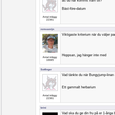
att du har kommit fram till?
Bäst-före-datum
Antal inlägg:
22361
remvanrijn
Viktigaste kriterium när du väljer pa
Hoppsan, jag hänger inte med
Antal inlägg:
16685
Sotfinger
Vad tänkte du när Bungyjump-linan 
Ett gammalt herbarium
Antal inlägg:
22361
brini
Vad ska du ge din fru på er 1-åriga 