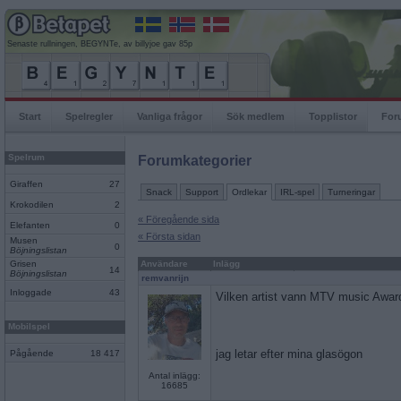
Senaste rullningen, BEGYNTe, av billyjoe gav 85p
Start
Spelregler
Vanliga frågor
Sök medlem
Topplistor
For
Spelrum
Forumkategorier
Giraffen
27
Snack
Support
Ordlekar
IRL-spel
Turneringar
Krokodilen
2
« Föregående sida
Elefanten
0
« Första sidan
Musen
0
Böjningslistan
Grisen
Användare
Inlägg
14
Böjningslistan
remvanrijn
Inloggade
43
Vilken artist vann MTV music Awar
Mobilspel
jag letar efter mina glasögon
Pågående
18 417
Antal inlägg:
16685