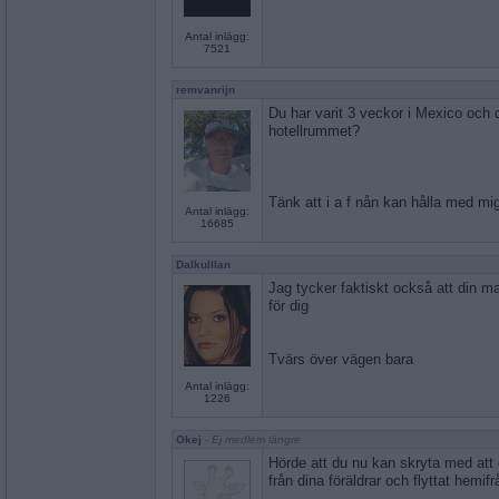
Antal inlägg:
7521
remvanrijn
Du har varit 3 veckor i Mexico och d
hotellrummet?
Tänk att i a f nån kan hålla med mi
Antal inlägg:
16685
Dalkulllan
Jag tycker faktiskt också att din
för dig
Tvärs över vägen bara
Antal inlägg:
1226
Okej
- Ej medlem längre
Hörde att du nu kan skryta med att du
från dina föräldrar och flyttat hemifr