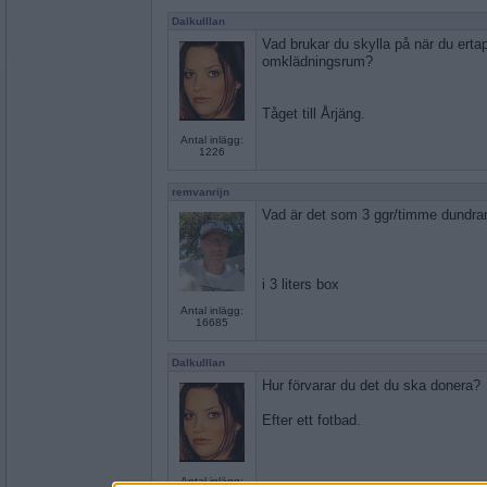
Dalkulllan
Vad brukar du skylla på när du ert
omklädningsrum?
Tåget till Årjäng.
Antal inlägg:
1226
remvanrijn
Vad är det som 3 ggr/timme dundra
i 3 liters box
Antal inlägg:
16685
Dalkulllan
Hur förvarar du det du ska donera?
Efter ett fotbad.
Antal inlägg: