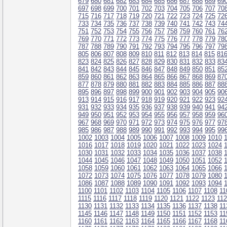
679
680
681
682
683
684
685
686
687
688
689
69
697
698
699
700
701
702
703
704
705
706
707
70
715
716
717
718
719
720
721
722
723
724
725
72
733
734
735
736
737
738
739
740
741
742
743
74
751
752
753
754
755
756
757
758
759
760
761
76
769
770
771
772
773
774
775
776
777
778
779
78
787
788
789
790
791
792
793
794
795
796
797
79
805
806
807
808
809
810
811
812
813
814
815
81
823
824
825
826
827
828
829
830
831
832
833
83
841
842
843
844
845
846
847
848
849
850
851
85
859
860
861
862
863
864
865
866
867
868
869
87
877
878
879
880
881
882
883
884
885
886
887
88
895
896
897
898
899
900
901
902
903
904
905
90
913
914
915
916
917
918
919
920
921
922
923
92
931
932
933
934
935
936
937
938
939
940
941
94
949
950
951
952
953
954
955
956
957
958
959
96
967
968
969
970
971
972
973
974
975
976
977
97
985
986
987
988
989
990
991
992
993
994
995
99
1002
1003
1004
1005
1006
1007
1008
1009
1010
1016
1017
1018
1019
1020
1021
1022
1023
1024
1030
1031
1032
1033
1034
1035
1036
1037
1038
1044
1045
1046
1047
1048
1049
1050
1051
1052
1058
1059
1060
1061
1062
1063
1064
1065
1066
1072
1073
1074
1075
1076
1077
1078
1079
1080
1086
1087
1088
1089
1090
1091
1092
1093
1094
1100
1101
1102
1103
1104
1105
1106
1107
1108
11
1115
1116
1117
1118
1119
1120
1121
1122
1123
11
1130
1131
1132
1133
1134
1135
1136
1137
1138
11
1145
1146
1147
1148
1149
1150
1151
1152
1153
11
1160
1161
1162
1163
1164
1165
1166
1167
1168
11