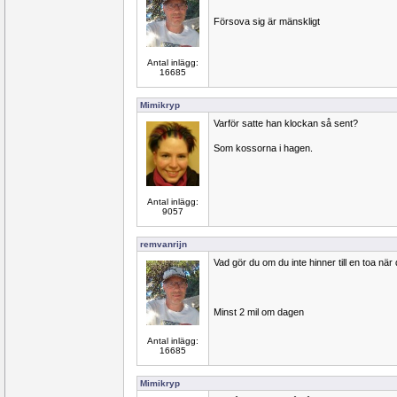
Försova sig är mänskligt
Antal inlägg:
16685
Mimikryp
Varför satte han klockan så sent?
Som kossorna i hagen.
Antal inlägg:
9057
remvanrijn
Vad gör du om du inte hinner till en toa när
Minst 2 mil om dagen
Antal inlägg:
16685
Mimikryp