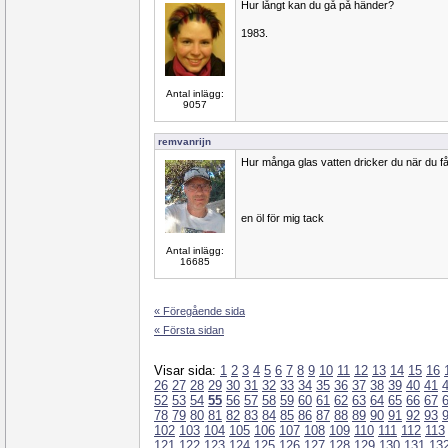
Hur långt kan du gå på händer?
1983.
Antal inlägg:
9057
remvanrijn
Hur många glas vatten dricker du när du fåt
en öl för mig tack
Antal inlägg:
16685
« Föregående sida
« Första sidan
Visar sida:
1
2
3
4
5
6
7
8
9
10
11
12
13
14
15
16
26
27
28
29
30
31
32
33
34
35
36
37
38
39
40
41
52
53
54
55
56
57
58
59
60
61
62
63
64
65
66
67
78
79
80
81
82
83
84
85
86
87
88
89
90
91
92
93
102
103
104
105
106
107
108
109
110
111
112
113
121
122
123
124
125
126
127
128
129
130
131
13