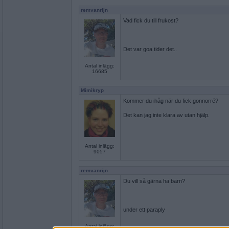
remvanrijn
Vad fick du till frukost?
Det var goa tider det..
Antal inlägg:
16685
Mimikryp
Kommer du ihåg när du fick gonnorré?
Det kan jag inte klara av utan hjälp.
Antal inlägg:
9057
remvanrijn
Du vill så gärna ha barn?
under ett paraply
Antal inlägg: