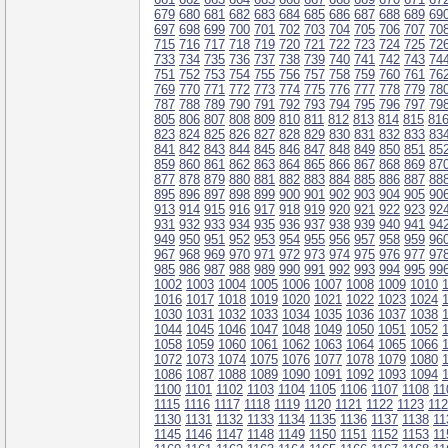
679
680
681
682
683
684
685
686
687
688
689
69
697
698
699
700
701
702
703
704
705
706
707
70
715
716
717
718
719
720
721
722
723
724
725
72
733
734
735
736
737
738
739
740
741
742
743
74
751
752
753
754
755
756
757
758
759
760
761
76
769
770
771
772
773
774
775
776
777
778
779
78
787
788
789
790
791
792
793
794
795
796
797
79
805
806
807
808
809
810
811
812
813
814
815
81
823
824
825
826
827
828
829
830
831
832
833
83
841
842
843
844
845
846
847
848
849
850
851
85
859
860
861
862
863
864
865
866
867
868
869
87
877
878
879
880
881
882
883
884
885
886
887
88
895
896
897
898
899
900
901
902
903
904
905
90
913
914
915
916
917
918
919
920
921
922
923
92
931
932
933
934
935
936
937
938
939
940
941
94
949
950
951
952
953
954
955
956
957
958
959
96
967
968
969
970
971
972
973
974
975
976
977
97
985
986
987
988
989
990
991
992
993
994
995
99
1002
1003
1004
1005
1006
1007
1008
1009
1010
1016
1017
1018
1019
1020
1021
1022
1023
1024
1030
1031
1032
1033
1034
1035
1036
1037
1038
1044
1045
1046
1047
1048
1049
1050
1051
1052
1058
1059
1060
1061
1062
1063
1064
1065
1066
1072
1073
1074
1075
1076
1077
1078
1079
1080
1086
1087
1088
1089
1090
1091
1092
1093
1094
1100
1101
1102
1103
1104
1105
1106
1107
1108
11
1115
1116
1117
1118
1119
1120
1121
1122
1123
11
1130
1131
1132
1133
1134
1135
1136
1137
1138
11
1145
1146
1147
1148
1149
1150
1151
1152
1153
11