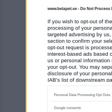
16685
www.betapet.se -
Do Not Process 
Mimikryp
Hur ska jag skydda mig från att bli gravid?
If you wish to opt-out of the
Ett gammaldags fickur.
processing of your personal
targeted advertising by us
Antal inlägg:
section to confirm your sel
9057
opt-out request is proces
remvanrijn
interest-based ads based o
Så du är tidskontrollant på OS simning?va
då?
us or personal information d
your opt-out. You may separ
Spenat
disclosure of your personal
Antal inlägg:
IAB’s list of downstream pa
16685
also be disclosed by us to 
Mimikryp
Downstream Participants
th
Personal Data Processing Opt Outs
Hur kommer det sig att du är alldeles grön 
third parties.
En så'n våg som de brukar ha på badhuse
Google consents
Please note that this web