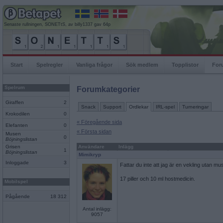
Senaste rullningen, SONETtS, av billy1337 gav 64p
Start
Spelregler
Vanliga frågor
Sök medlem
Topplistor
For
Spelrum
Forumkategorier
Giraffen
2
Snack
Support
Ordlekar
IRL-spel
Turneringar
Krokodilen
0
« Föregående sida
Elefanten
0
« Första sidan
Musen
0
Böjningslistan
Grisen
Användare
Inlägg
1
Böjningslistan
Mimikryp
Inloggade
3
Fattar du inte att jag är en vekling utan mu
17 piller och 10 ml hostmedicin.
Mobilspel
Pågående
18 312
Antal inlägg:
9057