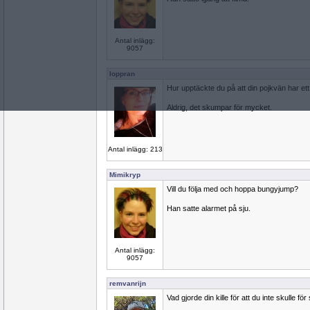
Antal inlägg:
9057
loppran
Hur upptäckte du på att din pojkvän har ett 
Aldrig, det skumpar för mycket.
Antal inlägg: 213
Mimikryp
Vill du följa med och hoppa bungyjump?
Han satte alarmet på sju.
Antal inlägg:
9057
remvanrijn
Vad gjorde din kille för att du inte skulle för 