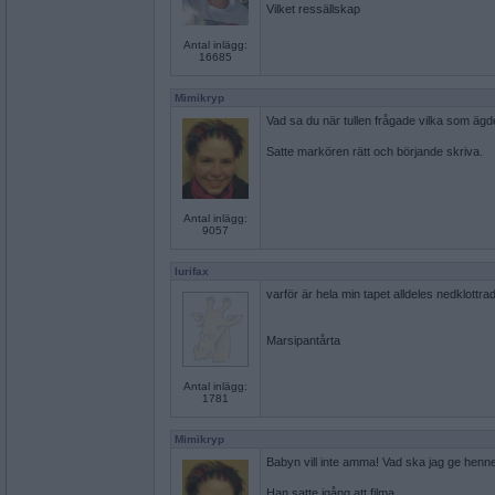
Vilket ressällskap
Antal inlägg:
16685
Mimikryp
Vad sa du när tullen frågade vilka som ägd
Satte markören rätt och börjande skriva.
Antal inlägg:
9057
lurifax
varför är hela min tapet alldeles nedklottra
Marsipantårta
Antal inlägg:
1781
Mimikryp
Babyn vill inte amma! Vad ska jag ge henne 
Han satte igång att filma.