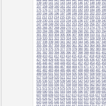
139
140
141
142
143
144
145
146
147
148
149
15
157
158
159
160
161
162
163
164
165
166
167
16
175
176
177
178
179
180
181
182
183
184
185
18
193
194
195
196
197
198
199
200
201
202
203
20
211
212
213
214
215
216
217
218
219
220
221
22
229
230
231
232
233
234
235
236
237
238
239
24
247
248
249
250
251
252
253
254
255
256
257
25
265
266
267
268
269
270
271
272
273
274
275
27
283
284
285
286
287
288
289
290
291
292
293
29
301
302
303
304
305
306
307
308
309
310
311
31
319
320
321
322
323
324
325
326
327
328
329
33
337
338
339
340
341
342
343
344
345
346
347
34
355
356
357
358
359
360
361
362
363
364
365
36
373
374
375
376
377
378
379
380
381
382
383
38
391
392
393
394
395
396
397
398
399
400
401
40
409
410
411
412
413
414
415
416
417
418
419
42
427
428
429
430
431
432
433
434
435
436
437
43
445
446
447
448
449
450
451
452
453
454
455
45
463
464
465
466
467
468
469
470
471
472
473
47
481
482
483
484
485
486
487
488
489
490
491
49
499
500
501
502
503
504
505
506
507
508
509
51
517
518
519
520
521
522
523
524
525
526
527
52
535
536
537
538
539
540
541
542
543
544
545
54
553
554
555
556
557
558
559
560
561
562
563
56
571
572
573
574
575
576
577
578
579
580
581
58
589
590
591
592
593
594
595
596
597
598
599
60
607
608
609
610
611
612
613
614
615
616
617
61
625
626
627
628
629
630
631
632
633
634
635
63
643
644
645
646
647
648
649
650
651
652
653
65
661
662
663
664
665
666
667
668
669
670
671
67