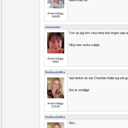
Bättre kan du
Antal inlägg:
16685
olausdotter
Tror du jag törs visa mina ben högre upp än
Vill ju inte verka vulgär
Antal inlägg:
4962
SmålandsMira
Vad tänkte du när Charlotte Kalla tog sitt g
Det är omöjligt!
Antal inlägg:
22535
SmålandsMira
Sen...