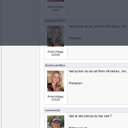
Antal inlägg:
4962
SmålandsMira
Vad tycker du om att Rem vill skicka...hm...a
Prinskorv
Antal inlägg:
22535
SmålandsMira
Vad tycker du om att Rem vill skicka...hm...a
Prinskorv
Antal inlägg:
22535
remvanrijn
Vad är det största du har sett ?