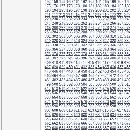
157
158
159
160
161
162
163
164
165
166
167
16
175
176
177
178
179
180
181
182
183
184
185
18
193
194
195
196
197
198
199
200
201
202
203
20
211
212
213
214
215
216
217
218
219
220
221
22
229
230
231
232
233
234
235
236
237
238
239
24
247
248
249
250
251
252
253
254
255
256
257
25
265
266
267
268
269
270
271
272
273
274
275
27
283
284
285
286
287
288
289
290
291
292
293
29
301
302
303
304
305
306
307
308
309
310
311
31
319
320
321
322
323
324
325
326
327
328
329
33
337
338
339
340
341
342
343
344
345
346
347
34
355
356
357
358
359
360
361
362
363
364
365
36
373
374
375
376
377
378
379
380
381
382
383
38
391
392
393
394
395
396
397
398
399
400
401
40
409
410
411
412
413
414
415
416
417
418
419
42
427
428
429
430
431
432
433
434
435
436
437
43
445
446
447
448
449
450
451
452
453
454
455
45
463
464
465
466
467
468
469
470
471
472
473
47
481
482
483
484
485
486
487
488
489
490
491
49
499
500
501
502
503
504
505
506
507
508
509
51
517
518
519
520
521
522
523
524
525
526
527
52
535
536
537
538
539
540
541
542
543
544
545
54
553
554
555
556
557
558
559
560
561
562
563
56
571
572
573
574
575
576
577
578
579
580
581
58
589
590
591
592
593
594
595
596
597
598
599
60
607
608
609
610
611
612
613
614
615
616
617
61
625
626
627
628
629
630
631
632
633
634
635
63
643
644
645
646
647
648
649
650
651
652
653
65
661
662
663
664
665
666
667
668
669
670
671
67
679
680
681
682
683
684
685
686
687
688
689
69