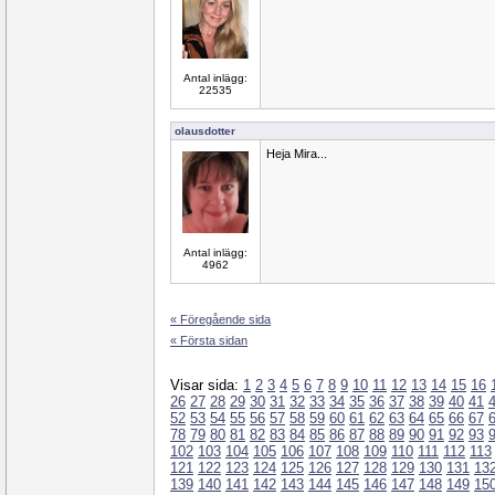
Antal inlägg:
22535
olausdotter
Heja Mira...
Antal inlägg:
4962
« Föregående sida
« Första sidan
Visar sida:
1
2
3
4
5
6
7
8
9
10
11
12
13
14
15
16
26
27
28
29
30
31
32
33
34
35
36
37
38
39
40
41
52
53
54
55
56
57
58
59
60
61
62
63
64
65
66
67
78
79
80
81
82
83
84
85
86
87
88
89
90
91
92
93
102
103
104
105
106
107
108
109
110
111
112
113
121
122
123
124
125
126
127
128
129
130
131
13
139
140
141
142
143
144
145
146
147
148
149
15