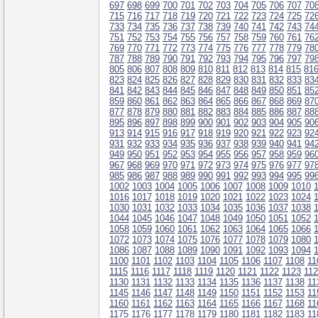
697
698
699
700
701
702
703
704
705
706
707
70
715
716
717
718
719
720
721
722
723
724
725
72
733
734
735
736
737
738
739
740
741
742
743
74
751
752
753
754
755
756
757
758
759
760
761
76
769
770
771
772
773
774
775
776
777
778
779
78
787
788
789
790
791
792
793
794
795
796
797
79
805
806
807
808
809
810
811
812
813
814
815
81
823
824
825
826
827
828
829
830
831
832
833
83
841
842
843
844
845
846
847
848
849
850
851
85
859
860
861
862
863
864
865
866
867
868
869
87
877
878
879
880
881
882
883
884
885
886
887
88
895
896
897
898
899
900
901
902
903
904
905
90
913
914
915
916
917
918
919
920
921
922
923
92
931
932
933
934
935
936
937
938
939
940
941
94
949
950
951
952
953
954
955
956
957
958
959
96
967
968
969
970
971
972
973
974
975
976
977
97
985
986
987
988
989
990
991
992
993
994
995
99
1002
1003
1004
1005
1006
1007
1008
1009
1010
1016
1017
1018
1019
1020
1021
1022
1023
1024
1030
1031
1032
1033
1034
1035
1036
1037
1038
1044
1045
1046
1047
1048
1049
1050
1051
1052
1058
1059
1060
1061
1062
1063
1064
1065
1066
1072
1073
1074
1075
1076
1077
1078
1079
1080
1086
1087
1088
1089
1090
1091
1092
1093
1094
1100
1101
1102
1103
1104
1105
1106
1107
1108
11
1115
1116
1117
1118
1119
1120
1121
1122
1123
11
1130
1131
1132
1133
1134
1135
1136
1137
1138
11
1145
1146
1147
1148
1149
1150
1151
1152
1153
11
1160
1161
1162
1163
1164
1165
1166
1167
1168
11
1175
1176
1177
1178
1179
1180
1181
1182
1183
11