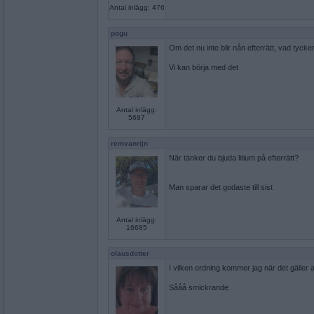
Antal inlägg: 476
pogu
Om det nu inte blir nån efterrätt, vad tyck
Vi kan börja med det
Antal inlägg:
5687
remvanrijn
När tänker du bjuda litium på efterrätt?
Man sparar det godaste till sist
Antal inlägg:
16685
olausdotter
I vilken ordning kommer jag när det gäller
Sååå smickrande