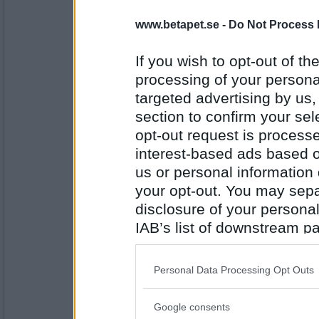
www.betapet.se -
Do Not Process 
pogu
Vad gör du i Norrland hela dagarna?
If you wish to opt-out of the
Som sagt lite knepiga
processing of your personal
targeted advertising by us
Antal inlägg:
5687
section to confirm your sel
opt-out request is proces
lithiumina
interest-based ads based o
Visst var de nya ballongerna svåra att blå
us or personal information d
Skaffa en pump.
your opt-out. You may separ
disclosure of your personal
Antal inlägg: 476
IAB’s list of downstream pa
pogu
also be disclosed by us to 
Hur ska vi göra för att försäkra oss om att 
Downstream Participants
th
Personal Data Processing Opt Outs
Med dig är det inga problem
third parties.
Google consents
Please note that this web
Antal inlägg: