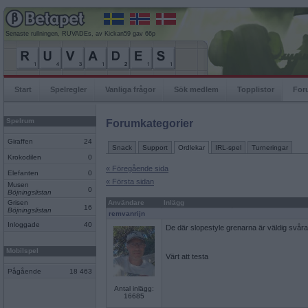
Senaste rullningen, RUVADEs, av Kickan59 gav 66p
Start
Spelregler
Vanliga frågor
Sök medlem
Topplistor
For
Spelrum
Forumkategorier
Giraffen
24
Snack
Support
Ordlekar
IRL-spel
Turneringar
Krokodilen
0
« Föregående sida
Elefanten
0
« Första sidan
Musen
0
Böjningslistan
Grisen
Användare
Inlägg
16
Böjningslistan
remvanrijn
Inloggade
40
De där slopestyle grenarna är väldig svår
Mobilspel
Värt att testa
Pågående
18 463
Antal inlägg:
16685