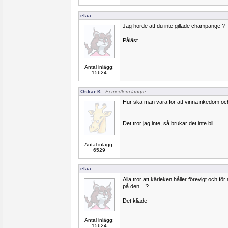
elaa
Jag hörde att du inte gillade champange ?
Påläst
Antal inlägg:
15624
Oskar K
- Ej medlem längre
Hur ska man vara för att vinna rikedom och 
Det tror jag inte, så brukar det inte bli.
Antal inlägg:
6529
elaa
Alla tror att kärleken håller förevigt och fö
på den ..!?
Det kliade
Antal inlägg:
15624