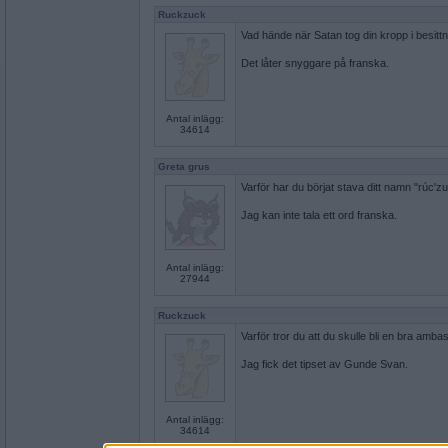
Ruckzuck
Vad hände när Satan tog din kropp i besitt
Det låter snyggare på franska.
Antal inlägg:
34614
Greta grus
Varför har du börjat stava ditt namn "rúc'z
Jag kan inte tala ett ord franska.
Antal inlägg:
27944
Ruckzuck
Varför tror du att du skulle bli en bra amba
Jag fick det tipset av Gunde Svan.
Antal inlägg:
34614