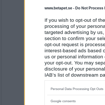
Greta grus
www.betapet.se -
Do Not Process 
Varför skriker du åt mig vad jag ska göra?
Ja så kan man ju också se det.
If you wish to opt-out of the
processing of your personal
Antal inlägg:
targeted advertising by us
27944
section to confirm your sel
Oskar K
- Ej medlem längre
opt-out request is proces
Jag tycker månen är bättre än solen, för den
hur?
interest-based ads based o
us or personal information d
Jag ska fråga mamma.
your opt-out. You may separ
Antal inlägg:
6529
disclosure of your personal
IAB’s list of downstream pa
elaa
also be disclosed by us to 
Hur botar man mammasjuka ?
Downstream Participants
th
Komihåg att inte förlora dig själv
Personal Data Processing Opt Outs
third parties.
Antal inlägg:
Google consents
15624
Please note that this web