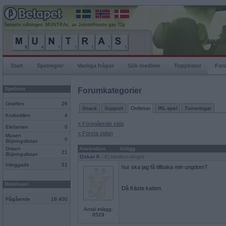
Senaste rullningen, MUNTRAs, av JoontePoonte gav 72p
Start
Spelregler
Vanliga frågor
Sök medlem
Topplistor
For
Spelrum
Forumkategorier
Giraffen
26
Snack
Support
Ordlekar
IRL-spel
Turneringar
Krokodilen
4
« Föregående sida
Elefanten
0
« Första sidan
Musen
0
Böjningslistan
Grisen
Användare
Inlägg
21
Böjningslistan
Oskar K
- Ej medlem längre
Inloggade
51
hur ska jag få tillbaka min ungdom?
Mobilspel
Då fräste katten.
Pågående
18 400
Antal inlägg:
6529