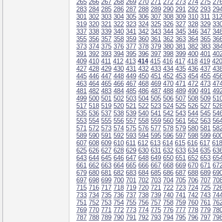
265
266
267
268
269
270
271
272
273
274
275
27
283
284
285
286
287
288
289
290
291
292
293
29
301
302
303
304
305
306
307
308
309
310
311
31
319
320
321
322
323
324
325
326
327
328
329
33
337
338
339
340
341
342
343
344
345
346
347
34
355
356
357
358
359
360
361
362
363
364
365
36
373
374
375
376
377
378
379
380
381
382
383
38
391
392
393
394
395
396
397
398
399
400
401
40
409
410
411
412
413
414
415
416
417
418
419
42
427
428
429
430
431
432
433
434
435
436
437
43
445
446
447
448
449
450
451
452
453
454
455
45
463
464
465
466
467
468
469
470
471
472
473
47
481
482
483
484
485
486
487
488
489
490
491
49
499
500
501
502
503
504
505
506
507
508
509
51
517
518
519
520
521
522
523
524
525
526
527
52
535
536
537
538
539
540
541
542
543
544
545
54
553
554
555
556
557
558
559
560
561
562
563
56
571
572
573
574
575
576
577
578
579
580
581
58
589
590
591
592
593
594
595
596
597
598
599
60
607
608
609
610
611
612
613
614
615
616
617
61
625
626
627
628
629
630
631
632
633
634
635
63
643
644
645
646
647
648
649
650
651
652
653
65
661
662
663
664
665
666
667
668
669
670
671
67
679
680
681
682
683
684
685
686
687
688
689
69
697
698
699
700
701
702
703
704
705
706
707
70
715
716
717
718
719
720
721
722
723
724
725
72
733
734
735
736
737
738
739
740
741
742
743
74
751
752
753
754
755
756
757
758
759
760
761
76
769
770
771
772
773
774
775
776
777
778
779
78
787
788
789
790
791
792
793
794
795
796
797
79