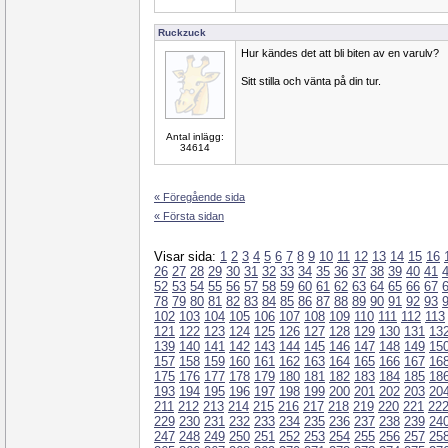
Ruckzuck
Hur kändes det att bli biten av en varulv?
Sitt stilla och vänta på din tur.
Antal inlägg:
34614
« Föregående sida
« Första sidan
Visar sida:
1
2
3
4
5
6
7
8
9
10
11
12
13
14
15
16
26
27
28
29
30
31
32
33
34
35
36
37
38
39
40
41
52
53
54
55
56
57
58
59
60
61
62
63
64
65
66
67
78
79
80
81
82
83
84
85
86
87
88
89
90
91
92
93
102
103
104
105
106
107
108
109
110
111
112
113
121
122
123
124
125
126
127
128
129
130
131
13
139
140
141
142
143
144
145
146
147
148
149
15
157
158
159
160
161
162
163
164
165
166
167
16
175
176
177
178
179
180
181
182
183
184
185
18
193
194
195
196
197
198
199
200
201
202
203
20
211
212
213
214
215
216
217
218
219
220
221
22
229
230
231
232
233
234
235
236
237
238
239
24
247
248
249
250
251
252
253
254
255
256
257
25