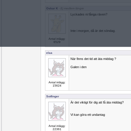
Oskar K
- Ej medlem längre
Lyckades ni fånga räven?
Inte i morgon, då är det söndag.
Antal inlägg:
6529
elaa
När finns det tid att äta middag ?
Galen i den
Antal inlägg:
15624
Sotfinger
Är det viktigt för dig att få äta middag?
Vi kan göra ett undantag
Antal inlägg:
22361