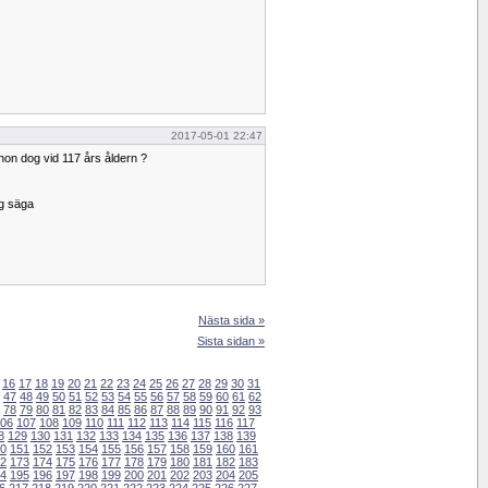
2017-05-01 22:47
n dog vid 117 års åldern ?
ag säga
Nästa sida »
Sista sidan »
16
17
18
19
20
21
22
23
24
25
26
27
28
29
30
31
47
48
49
50
51
52
53
54
55
56
57
58
59
60
61
62
78
79
80
81
82
83
84
85
86
87
88
89
90
91
92
93
06
107
108
109
110
111
112
113
114
115
116
117
8
129
130
131
132
133
134
135
136
137
138
139
0
151
152
153
154
155
156
157
158
159
160
161
2
173
174
175
176
177
178
179
180
181
182
183
4
195
196
197
198
199
200
201
202
203
204
205