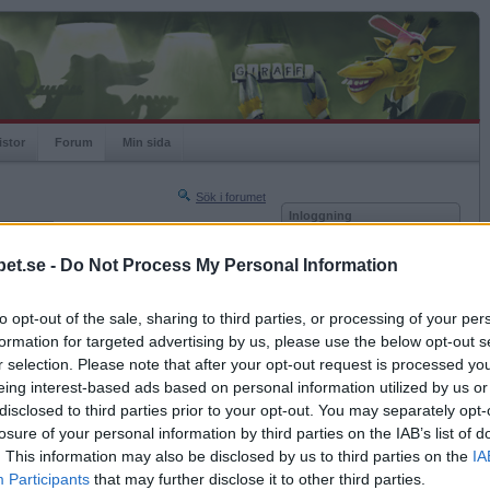
istor
Forum
Min sida
Sök i forumet
Inloggning
rneringar
Användare
et.se -
Do Not Process My Personal Information
Nästa sida »
Lösenord
Sista sidan »
to opt-out of the sale, sharing to third parties, or processing of your per
Kom ihåg mig
2017-04-29 02:46
formation for targeted advertising by us, please use the below opt-out s
Logga in
k hem till dig?
r selection. Please note that after your opt-out request is processed y
eing interest-based ads based on personal information utilized by us or
Glömt ditt lösenord?
Få ny aktiveringslänk
disclosed to third parties prior to your opt-out. You may separately opt-
losure of your personal information by third parties on the IAB’s list of
. This information may also be disclosed by us to third parties on the
IA
Betapet är gratis!
Participants
that may further disclose it to other third parties.