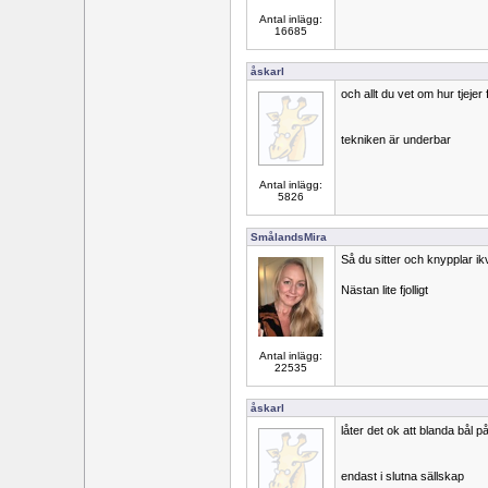
Antal inlägg:
16685
åskarl
och allt du vet om hur tjejer
tekniken är underbar
Antal inlägg:
5826
SmålandsMira
Så du sitter och knypplar ik
Nästan lite fjolligt
Antal inlägg:
22535
åskarl
låter det ok att blanda bål på
endast i slutna sällskap