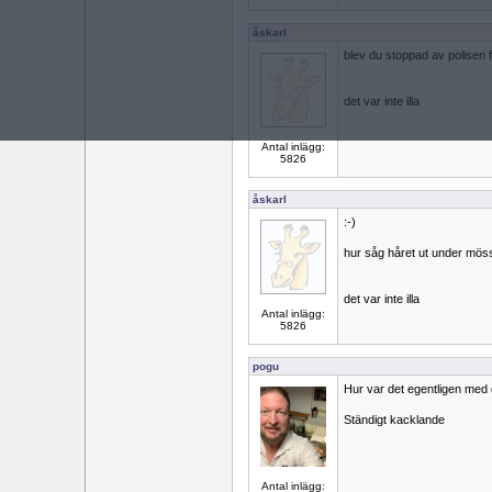
åskarl
blev du stoppad av polisen f
det var inte illa
Antal inlägg:
5826
åskarl
:-)
hur såg håret ut under möss
det var inte illa
Antal inlägg:
5826
pogu
Hur var det egentligen med
Ständigt kacklande
Antal inlägg: