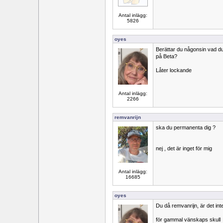
Antal inlägg:
5826
oyes
Berättar du någonsin vad d
på Beta?
Låter lockande
Antal inlägg:
2266
remvanrijn
ska du permanenta dig ?
nej , det är inget för mig
Antal inlägg:
16685
oyes
Du då remvanrijn, är det inte 
för gammal vänskaps skull