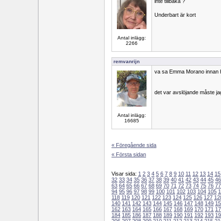
inte tillbaka ?
Underbart är kort
Antal inlägg:
2266
remvanrijn
va sa Emma Morano innan ho
det var avslöjande måste j
Antal inlägg:
16685
« Föregående sida
« Första sidan
Visar sida:
1
2
3
4
5
6
7
8
9
10
11
12
13
14
15
32
33
34
35
36
37
38
39
40
41
42
43
44
45
46
63
64
65
66
67
68
69
70
71
72
73
74
75
76
77
94
95
96
97
98
99
100
101
102
103
104
105
1
118
119
120
121
122
123
124
125
126
127
12
140
141
142
143
144
145
146
147
148
149
15
162
163
164
165
166
167
168
169
170
171
17
184
185
186
187
188
189
190
191
192
193
19