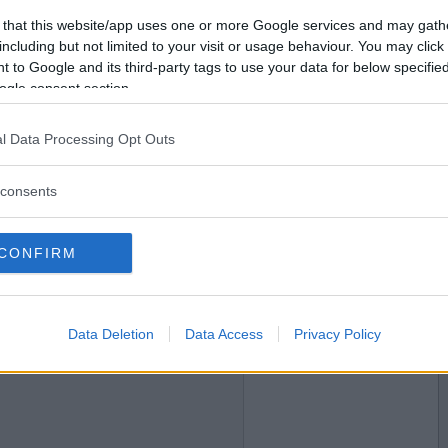
2017-04-29 07:49
Vill du bli
 that this website/app uses one or more Google services and may gath
ck med dig en gammal höna ?
medlem?
including but not limited to your visit or usage behaviour. You may click 
 to Google and its third-party tags to use your data for below specifi
Skapa nytt konto
ogle consent section.
l Data Processing Opt Outs
2017-04-29 09:18
sarna fick dela på en ballong när de dansade
consents
nde
CONFIRM
2017-04-29 09:41
Data Deletion
Data Access
Privacy Policy
den där gången när du sprang runt på stan iklädd
å huvudet?