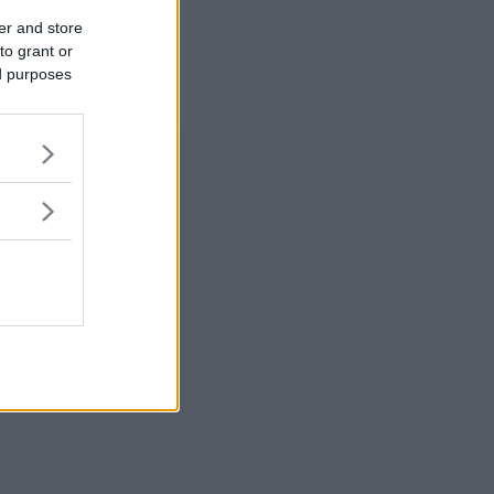
er and store
to grant or
ed purposes