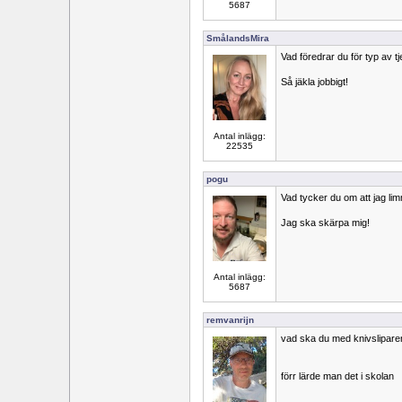
5687
SmålandsMira
Vad föredrar du för typ av tj
Så jäkla jobbigt!
Antal inlägg:
22535
pogu
Vad tycker du om att jag lim
Jag ska skärpa mig!
Antal inlägg:
5687
remvanrijn
vad ska du med knivsliparen 
förr lärde man det i skolan