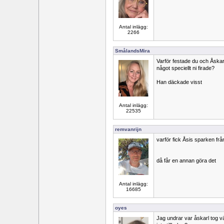
Antal inlägg:
2266
SmålandsMira
Varför festade du och Åskarl
något speciellt ni firade?
Han däckade visst
Antal inlägg:
22535
remvanrijn
varför fick Åsis sparken frå
då får en annan göra det
Antal inlägg:
16685
oyes
Jag undrar var åskarl tog v